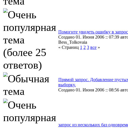
Помогите увидеть ошибку в запрос
Создано 01. Июня 2006 :: 07:39 авт
Bess_Tolkovaia
« Страниц
1
2
3
все
»
Прямой запрос. Добавление пустых
выборку.
Создано 01. Июня 2006 :: 08:56 авто
запрос из нескольких баз одновре