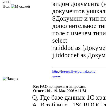
2006
видом документа (н
Пол:
документов уникал
$Документ и тип по
дополнительное тип
поле с именем типи
select
ra.iddoc as [Докум
j.iddocdef as Доку
http://fezeev.livejournal.com/
www
Re: FAQ по прямым запросам.
Ответ #10 -
19. Мая 2006 :: 11:54
Q. Где базе данных 1С хр
A. В таблице _1SCRDOC дл