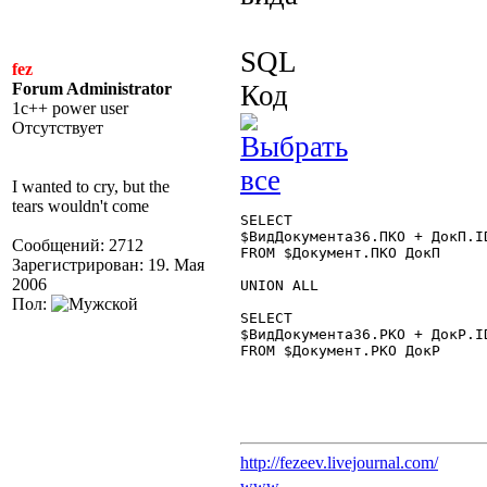
SQL
fez
Forum Administrator
Код
1c++ power user
Отсутствует
I wanted to cry, but the
tears wouldn't come
SELECT

$ВидДокумента36.ПКО + ДокП.I
Сообщений: 2712
FROM $Документ.ПКО ДокП

Зарегистрирован: 19. Мая
2006
UNION ALL

Пол:
SELECT

$ВидДокумента36.РКО + ДокР.I
FROM $Документ.РКО ДокР

http://fezeev.livejournal.com/
www