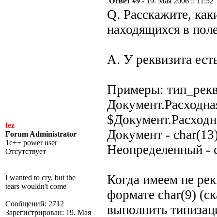
Ответ #9 -
19. Мая 2006 :: 11:52
Q. Расскажите, как
находящихся в пол
A. У реквизита ест
Примеры: тип_рекви
Документ.Расходная
$Документ.Расходн
fez
Документ - char(13
Forum Administrator
1c++ power user
Неопределенный - 
Отсутствует
Когда имеем не рек
I wanted to cry, but the
tears wouldn't come
формате char(9) (ск
Сообщений: 2712
выполнить типизац
Зарегистрирован: 19. Мая