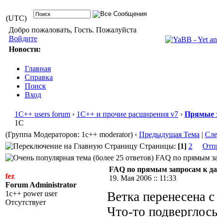
(UTC)
Добро пожаловать, Гость. Пожалуйста
Войдите
Новости:
Главная
Справка
Поиск
Вход
1С++ users forum
›
1С++ и прочие расширения v7
›
Прямые 
1С
(Группа Модераторов: 1c++ moderator)
‹
Предыдущая Тема
|
Сл
Страницы:
[1]
2
Отп
FAQ по прямым зап
FAQ по прямым запросам к д
fez
19. Мая 2006 :: 11:33
Forum Administrator
1c++ power user
Ветка перенесена с
Отсутствует
Что-то подверглос