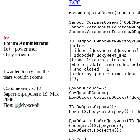
База=СоздатьОбъект("ODBCDatab
Запрос=СоздатьОбъект("ODBCRec
Запрос.УстановитьТекстовыйПа
Запрос.УстановитьТекстовыйПа
fez
ТЗ=Запрос.ВыполнитьИнструкцию
Forum Administrator
|select

1c++ power user
| iddoc [Документ $Документ],
Отсутствует
| iddocdef Документ_вид

|from _1sjourn j (nolock)

|where j.date_time_iddoc bet
| and closed = 1

I wanted to cry, but the
|order by j.date_time_iddoc

tears wouldn't come
|");

Сообщений: 2712
ДоковВСеансе=5;

Сч=ДоковВСеансе;

Зарегистрирован: 19. Мая
ДокОбъект=СоздатьОбъект("Доку
2006
Пол:
ТЗ.ВыбратьСтроки();

Пока ТЗ.ПолучитьСтроку()=1 Ци
ДокОбъект.НайтиДокумент(ТЗ.До
Сообщить(ТЗ.Документ);

ДокОбъект.Провести();

Сч=Сч-1;
