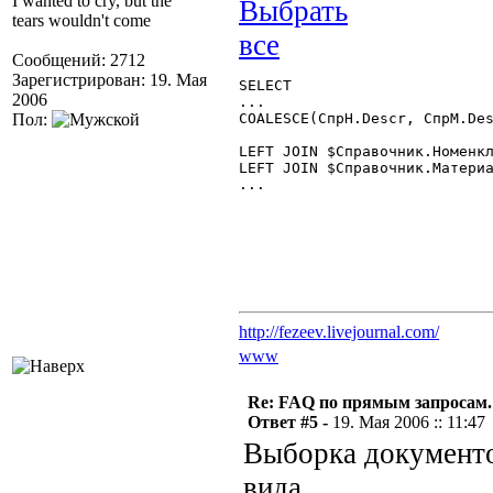
I wanted to cry, but the
tears wouldn't come
Сообщений: 2712
Зарегистрирован: 19. Мая
SELECT

2006
...

Пол:
COALESCE(СпрН.Descr, СпрМ.Des
LEFT JOIN $Справочник.Номенкл
LEFT JOIN $Справочник.Материа
...

http://fezeev.livejournal.com/
www
Re: FAQ по прямым запросам.
Ответ #5 -
19. Мая 2006 :: 11:47
Выборка документо
вида