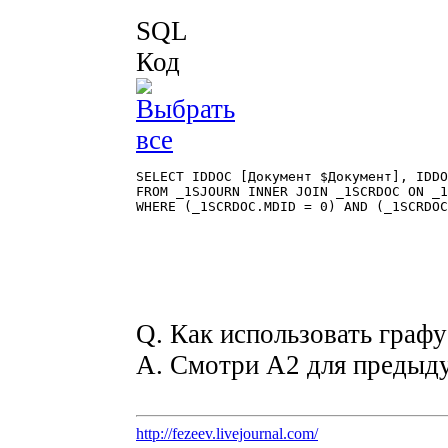
SQL
Код
SELECT IDDOC [Документ $Документ], IDDO
FROM _1SJOURN INNER JOIN _1SCRDOC ON _1
WHERE (_1SCRDOC.MDID = 0) AND (_1SCRDOC
Q. Как использовать граф
A. Смотри A2 для предыд
http://fezeev.livejournal.com/