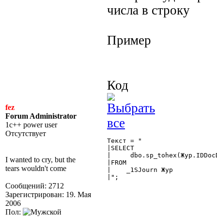
числа в строку
Пример
Код
fez
Forum Administrator
1c++ power user
Отсутствует
Текст = "

|SELECT

|     dbo.sp_tohex(Жур.IDDoc
I wanted to cry, but the
|FROM

tears wouldn't come
|    _1SJourn Жур

|";

Сообщений: 2712
Зарегистрирован: 19. Мая
2006
Пол: