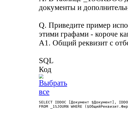
документы и дополнитель
Q. Приведите пример испо
этими графами - короче ка
A1. Общий реквизит с отб
SQL
Код
SELECT IDDOC [Документ $Документ], IDDO
FROM _1SJOURN WHERE ($ОбщийРеквизит.Фир