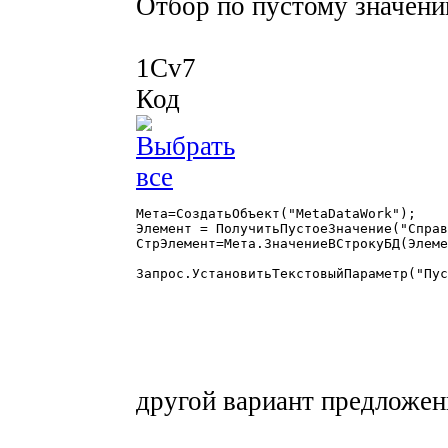
Отбор по пустому значени
1Cv7
Код
Мета=СоздатьОбъект("MetaDataWork");

Элемент = ПолучитьПустоеЗначение("Справ
СтрЭлемент=Мета.ЗначениеВСтрокуБД(Элеме
Запрос.УстановитьТекстовыйПараметр("Пус
другой вариант предложен