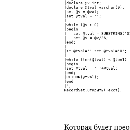
|declare @v int;

|declare @tval varchar(9);

|set @v = @val;

|set @tval = '';

|

|while (@v > 0)

|begin

|   set @tval = SUBSTRING('0
|   set @v = @v/36;

|end;

|

|if @tval='' set @tval='0';

|

|while (len(@tval) < @len1)

|begin

|set @tval = ' '+@tval;

|end;

|RETURN(@tval);

|end

|";

RecordSet.Открыть(Текст);

Которая будет прео