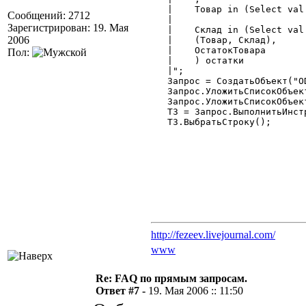
   |	Товар in (Select val from #ВыбТовар)

Сообщений: 2712
   |				   And

Зарегистрирован: 19. Мая
   |	Склад in (Select val from #ВыбСклад),

2006
   |	(Товар, Склад),

   |	ОстатокТовара

Пол:
   |	) остатки

   |";

   Запрос = СоздатьОбъект("OD
   Запрос.УложитьСписокОбъек
   Запрос.УложитьСписокОбъек
   ТЗ = Запрос.ВыполнитьИнст
   ТЗ.ВыбратьСтроку();

http://fezeev.livejournal.com/
www
Re: FAQ по прямым запросам.
Ответ #7 -
19. Мая 2006 :: 11:50