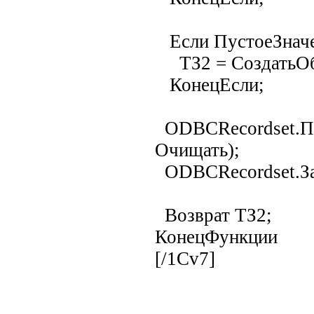
Если ПустоеЗначен
ТЗ2 = СоздатьОбъ
КонецЕсли;
ODBCRecordset.По
Очищать);
ODBCRecordset.За
Возврат ТЗ2;
КонецФункции
[/1Cv7]