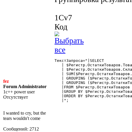
1Cv7
Код
ТекстЗапроса="|SELECT

   | $Регистр.ОстаткиТоваров.Това
   | $Регистр.ОстаткиТоваров.Скла
   | SUM($Регистр.ОстаткиТоваров.
   | GROUPING ($Регистр.ОстаткиТо
fez
   | GROUPING ($Регистр.ОстаткиТо
Forum Administrator
   |FROM $Регистр.ОстаткиТоваров

1c++ power user
   |GROUP BY $Регистр.ОстаткиТова
   |ORDER BY $Регистр.ОстаткиТова
Отсутствует
   |";

I wanted to cry, but the
tears wouldn't come
Сообщений: 2712