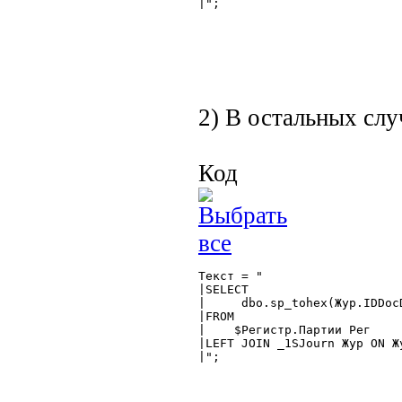
|";

2) В остальных слу
Код
Текст = "

|SELECT

|     dbo.sp_tohex(Жур.IDDoc
|FROM

|    $Регистр.Партии Рег

|LEFT JOIN _1SJourn Жур ON Ж
|";
