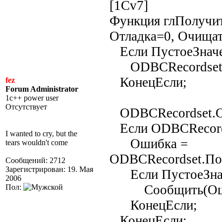
[1Cv7]
Функция глПолучит
Отладка=0, Очищать
Если ПустоеЗначе
ODBCRecordset =
КонецЕсли;
fez
Forum Administrator
1c++ power user
Отсутствует
ODBCRecordset.От
Если ODBCRecords
I wanted to cry, but the
Ошибка =
tears wouldn't come
ODBCRecordset.По
Сообщений: 2712
Зарегистрирован: 19. Мая
Если ПустоеЗначе
2006
Сообщить(Оши
Пол:
КонецЕсли;
КонецЕсли;