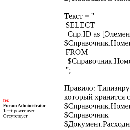
Текст = "
|SELECT
| Спр.ID as [Элемен
$Справочник.Номе
|FROM
| $Справочник.Ном
|";
Правило: Типизиру
который хранится с
fez
$Справочник.Номе
Forum Administrator
1c++ power user
$Справочник
Отсутствует
$Документ.Расходн