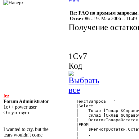
Re: FAQ по прямым запросам.
Ответ #6 -
19. Мая 2006 :: 11:49
Получение остатко
1Cv7
Код
fez
Forum Administrator
   ТекстЗапроса = "

   |Select

1c++ power user
   |    Товар [Товар $Справоч
Отсутствует
   |    Склад [Склад $Справоч
   |    ОстатокТовараОстаток 
   |FROM

I wanted to cry, but the
   |    $РегистрОстатки.Остат
   |	,

tears wouldn't come
   |	,
