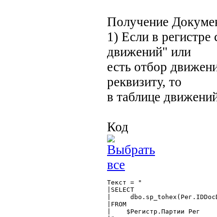
Получение Докумен
1) Если в регистре
движений" или
есть отбор движен
реквизиту, то
в таблице движений
Код
Текст = "

|SELECT

|     dbo.sp_tohex(Рег.IDDoc
|FROM

|    $Регистр.Партии Рег
