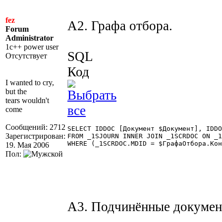
fez
A2. Графа отбора.
Forum
Administrator
1c++ power user
SQL
Отсутствует
Код
I wanted to cry,
but the
tears wouldn't
come
Сообщений: 2712
SELECT IDDOC [Документ $Документ], IDDO
Зарегистрирован:
FROM _1SJOURN INNER JOIN _1SCRDOC ON _1
WHERE (_1SCRDOC.MDID = $ГрафаОтбора.Кон
19. Мая 2006
Пол:
A3. Подчинённые докумен