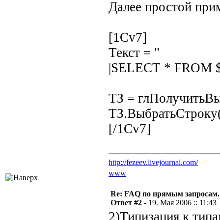
Далее простой при
[1Cv7]
Текст = "
|SELECT * FROM $
ТЗ = глПолучитьВы
ТЗ.ВыбратьСтроку(
[/1Cv7]
http://fezeev.livejournal.com/
www
Re: FAQ по прямым запросам.
Ответ #2 -
19. Мая 2006 :: 11:43
2)Типизация к тип