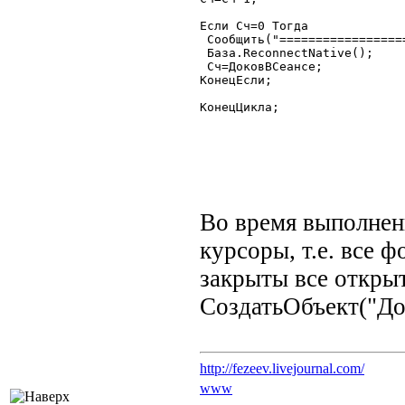
Если Сч=0 Тогда

 Сообщить("=================
 База.ReconnectNative();

 Сч=ДоковВСеансе;

КонецЕсли;

КонецЦикла;

Во время выполнен
курсоры, т.е. все 
закрыты все откры
СоздатьОбъект("До
http://fezeev.livejournal.com/
www