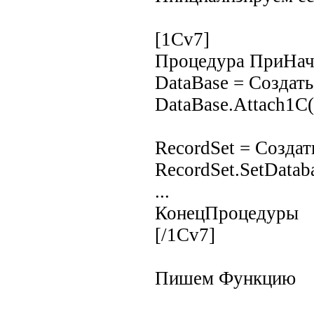
[1Cv7]
Процедура ПриНач
DataBase = Создат
DataBase.Attach1C(
RecordSet = Созда
RecordSet.SetDatab
...
КонецПроцедуры
[/1Cv7]
Пишем Функцию