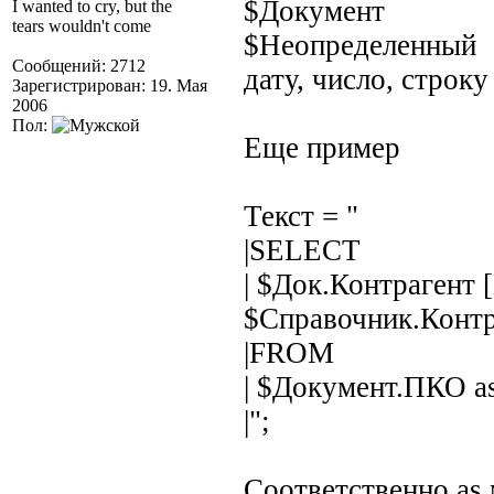
$Документ
I wanted to cry, but the
tears wouldn't come
$Неопределенный
Сообщений: 2712
дату, число, строк
Зарегистрирован: 19. Мая
2006
Пол:
Еще пример
Текст = "
|SELECT
| $Док.Контрагент 
$Справочник.Контр
|FROM
| $Документ.ПКО a
|";
Соответственно as 