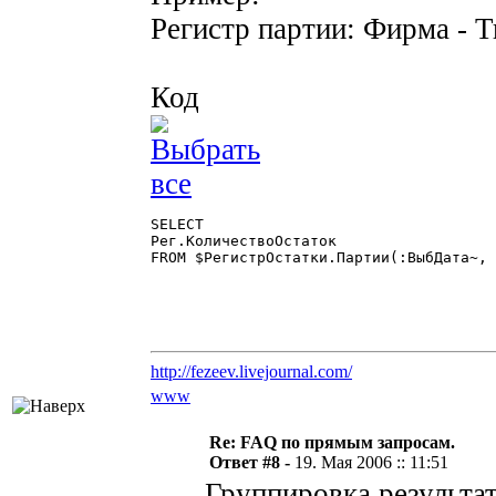
Регистр партии: Фирма - 
Код
SELECT

Рег.КоличествоОстаток

FROM $РегистрОстатки.Партии(:ВыбДата~, 
http://fezeev.livejournal.com/
www
Re: FAQ по прямым запросам.
Ответ #8 -
19. Мая 2006 :: 11:51
Группировка результа