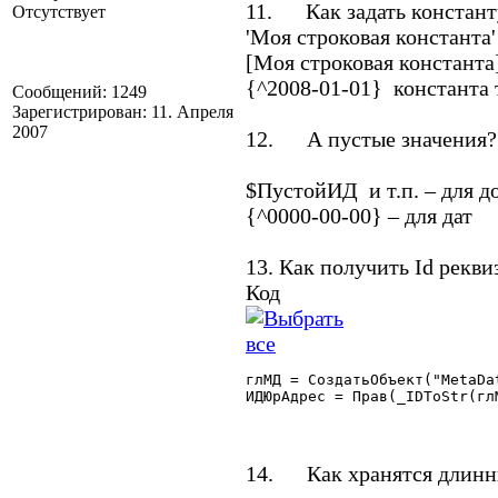
11. Как задать константу
Отсутствует
'Моя строковая константа'
[Моя строковая константа
{^2008-01-01} константа 
Сообщений: 1249
Зарегистрирован: 11. Апреля
2007
12. А пустые значения?
$ПустойИД и т.п. – для д
{^0000-00-00} – для дат
13. Как получить Id реквиз
Код
глМД = СоздатьОбъект("MetaDat
ИДЮрАдрес = Прав(_IDToStr(гл
14. Как хранятся длинны