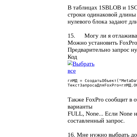
В таблицах 1SBLOB и 1SC
строки одинаковой длины 
нулевого блока задают дл
15. Могу ли я отлажива
Можно установить FoxPro
Предварительно запрос н
Код
глМД = СоздатьОбъект("MetaDat
ТекстЗапросаДляFoxPro=глМД.О
Также FoxPro сообщит в 
варианты
FULL, None... Если None 
составленный запрос.
16. Мне нужно выбрать д