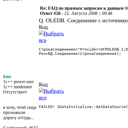
Re: FAQ по прямым запросам к данным 
Ответ #26 -
22. Августа 2008 :: 09:48
Q. OLEDB. Соединение с источником
Код
СтрокаСоединения="Provider=VFPOLEDB.1;D
Рез=БД.Соединение(СтрокаСоединения);

kms
1c++ power user
Код
1c++ moderator
Отсутствует
FAILED! IDataInitialize::GetDataSource(
я хочу, чтоб сюда
проложили
дорогу оттуда...
Сообщений: 4632