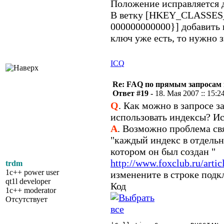
Положение исправляется д
В ветку [HKEY_CLASSES
000000000000}] добавить
ключ уже есть, то нужно з
ICQ
Re: FAQ по прямым запросам
Ответ #19 -
18. Мая 2007 :: 15:2
Q
. Как можно в запросе з
использовать индексы? Ис
A
. Возможно проблема св
"каждый индекс в отдель
котором он был создан "
http://www.foxclub.ru/arti
trdm
1c++ power user
изменените в строке под
qt1l developer
Код
1c++ moderator
Отсутствует