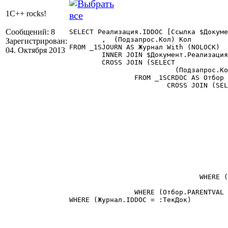
1C++ rocks!
Сообщений: 8
SELECT Реализация.IDDOC [Ссылка $Докуме
	,  (Подзапрос.Кол) Кол

Зарегистрирован:
FROM _1SJOURN AS Журнал With (NOLOCK)

04. Октября 2013
	INNER JOIN $Документ.Реализация AS Реализация With (NOLOCK) ON Журнал.IDDOC = Реализация.IDDOC

	CROSS JOIN (SELECT

			  (Подзапрос.Кол) Кол

		FROM _1SCRDOC AS Отбор With (NOLOCK)

			CROSS JOIN (SELECT

					  (CASE WHEN Журнал.IDDOCDEF = $ВидДокумента.РасходСоСклада THEN Подзапрос.СуммаКоличество ELSE Подзапрос1.СуммаКоличество END) 
					,Журнал.IDDOC Документ
					FROM _1SJOURN AS Журнал With (NOLOCK
					LEFT OUTER JOIN (SELECT РасходСоСкладаСтроки.IDDOC Ссылк
							, Sum($РасходСоСкладаСтроки.Количест
						FROM $ДокументСтроки.РасходСоСклада AS РасходСоСкладаСтроки
						GROUP BY РасходСоСкладаСтроки.IDDOC) AS Подзапрос ON Журнал.IDDOC =
					LEFT OUTER JOIN (SELECT СторноРасходаСоСкладаСтроки.IDDOC Ссылк
							, Sum($СторноРасходаСоСкладаСтроки.Количе
						FROM $ДокументСтроки.СторноРасходаСоСклада AS СторноРасходаСоСкладаСтр
						GROUP BY СторноРасходаСоСкладаСтроки.IDDOC) AS Подзапрос1 ON Журнал.IDDOC =
				WHERE (Журнал.IDDOCDEF = $ВидДокумента.РасходСоСклада)

					OR (Журнал.IDDOCDEF = $ВидДокумента.СторноРасходаСоСклада)))  AS Подзапрос ON Отбор.CHILDID = Подзапрос.Докуме
		WHERE (Отбор.PARENTVAL = Реализация.IDDOC) AS Подзапрос

WHERE (Журнал.IDDOC = :ТекДок) 
