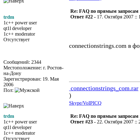
Re: FAQ по прямым запросам
Ответ #22 -
17. Октября 2007 :: 
trdm
1c++ power user
qt1l developer
1c++ moderator
Отсутствует
connectionstrings.com в ф
Сообщений: 2344
Местоположение: г. Ростов-
на-Дону
Зарегистрирован: 19. Мая
2006
connectionstrings_com.rar
Пол:
)
Skype/VoIP
ICQ
trdm
Re: FAQ по прямым запросам
1c++ power user
Ответ #23 -
22. Октября 2007 :: 
qt1l developer
1c++ moderator
Отсутствует