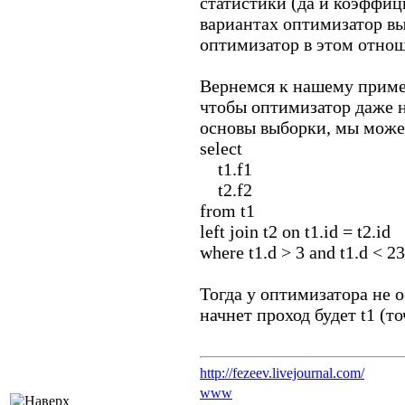
статистики (да и коэффи
вариантах оптимизатор вы
оптимизатор в этом отно
Вернемся к нашему пример
чтобы оптимизатор даже н
основы выборки, мы можем
select
t1.f1
t2.f2
from t1
left join t2 on t1.id = t2.id
where t1.d > 3 and t1.d < 23
Тогда у оптимизатора не 
начнет проход будет t1 (то
http://fezeev.livejournal.com/
www