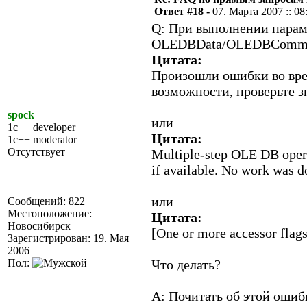
Ответ #18 -
07. Марта 2007 :: 08
Q: При выполнении парам
OLEDBData/OLEDBComma
Цитата:
Произошли ошибки во вр
возможности, проверьте з
spock
или
1c++ developer
Цитата:
1c++ moderator
Отсутствует
Multiple-step OLE DB opera
if available. No work was d
или
Сообщений: 822
Местоположение:
Цитата:
Новосибирск
[One or more accessor fla
Зарегистрирован: 19. Мая
2006
Пол:
Что делать?
A: Почитать об этой ошиб