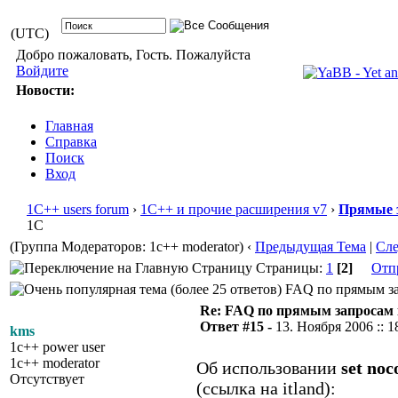
(UTC)
Добро пожаловать, Гость. Пожалуйста
Войдите
Новости:
Главная
Справка
Поиск
Вход
1С++ users forum
›
1С++ и прочие расширения v7
›
Прямые 
1С
(Группа Модераторов: 1c++ moderator)
‹
Предыдущая Тема
|
Сл
Страницы:
1
[2]
Отп
FAQ по прямым зап
Re: FAQ по прямым запросам
Ответ #15 -
13. Ноября 2006 :: 1
kms
1c++ power user
1c++ moderator
Об использовании
set noc
Отсутствует
(ссылка на itland):