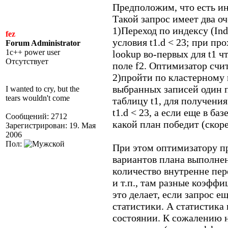
Предположим, что есть ин
Такой запрос имеет два 
1)Переход по индексу (Inde
fez
условия t1.d < 23; при п
Forum Administrator
1c++ power user
lookup во-первых для t1 ч
Отсутствует
поле f2. Оптимизатор счи
2)пройти по кластерному и
выбранных записей один 
I wanted to cry, but the
tears wouldn't come
таблицу t1, для получения
t1.d < 23, а если еще в ба
Сообщений: 2712
какой план победит (скоре
Зарегистрирован: 19. Мая
2006
Пол:
При этом оптимизатору п
вариантов плана выполнен
количество внутренне пе
и т.п., там разные коэфф
это делает, если запрос е
статистики. А статистика
состоянии. К сожалению н