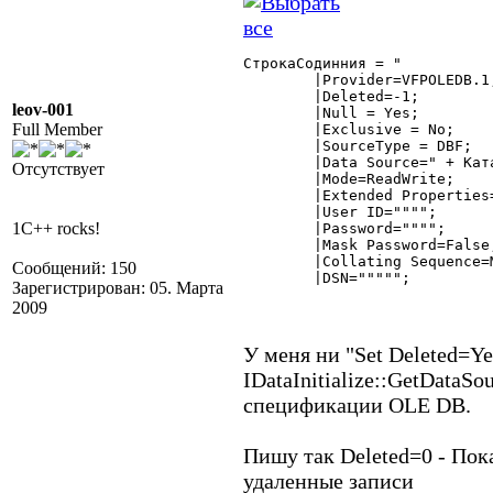
СтрокаСодинния = "

	|Provider=VFPOLEDB.1;

	|Deleted=-1;

leov-001
	|Null = Yes;

Full Member
	|Exclusive = No;

	|SourceType = DBF;

	|Data Source=" + КаталогИБ() + ";

Отсутствует
	|Mode=ReadWrite;

	|Extended Properties="""";

	|User ID="""";

1C++ rocks!
	|Password="""";

	|Mask Password=False;

	|Collating Sequence=MACHINE;

Сообщений: 150
	|DSN="""""; 

Зарегистрирован: 05. Марта
2009
У меня ни "Set Deleted=Y
IDataInitialize::GetDataS
спецификации OLE DB.
Пишу так Deleted=0 - Пок
удаленные записи