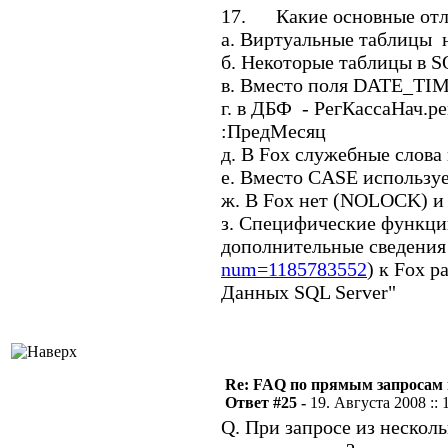
17. Какие основные отл
а. Виртуальные таблицы 
б. Некоторые таблицы в S
в. Вместо поля DATE_TIM
г. в ДБФ - РегКассаНач.pe
:ПредМесяц
д. В Fox служебные слова
е. Вместо CASE использу
ж. В Fox нет (NOLOCK) 
з. Специфические функци
дополнительные сведения
num=1185783552
) к Fox 
Данных SQL Server"
Re: FAQ по прямым запросам
Ответ #25 -
19. Августа 2008 :: 
Q. При запросе из несколь