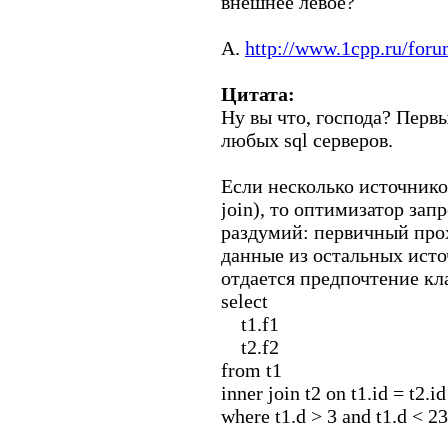
внешнее левое?
A.
http://www.1cpp.ru/fo
Цитата:
Ну вы что, господа? Перв
любых sql серверов.
Если несколько источник
join), то оптимизатор за
раздумий: первичный прох
данные из остальных ист
отдается предпочтение к
select
t1.f1
t2.f2
from t1
inner join t2 on t1.id = t2.id
where t1.d > 3 and t1.d < 23