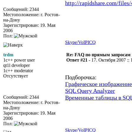
http://rapidshare.com/fil
Сообщений: 2344
Местоположение: г. Ростов-
на-Дону
Зарегистрирован: 19. Мая
2006
Пол:
Skype/VoIP
ICQ
trdm
Re: FAQ по прямым запросам
1c++ power user
Ответ #21 -
17. Октября 2007 :: 
qt1l developer
1c++ moderator
Отсутствует
Подборочка:
Графическое изображение
SQL Query Analyzer
Временные таблицы в SQL 
Сообщений: 2344
Местоположение: г. Ростов-
на-Дону
Зарегистрирован: 19. Мая
2006
Пол:
Skype/VoIP
ICQ