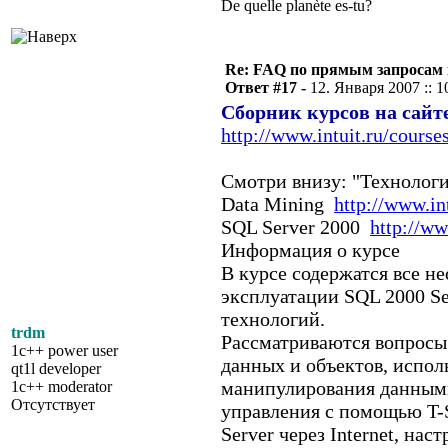
De quelle planète es-tu?
Re: FAQ по прямым запросам
Ответ #17 -
12. Января 2007 :: 1
Сборник курсов на сайт
http://www.intuit.ru/course
Смотри внизу: "Технологи
Data Mining
http://www.in
SQL Server 2000
http://ww
Информация о курсе
В курсе содержатся все н
эксплуатации SQL 2000 S
технологий.
trdm
Рассматриваются вопросы 
1c++ power user
данных и объектов, исполь
qt1l developer
манипулирования данными
1c++ moderator
Отсутствует
управления с помощью T-
Server через Internet, на