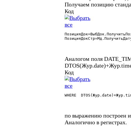
Получаем позицию станда
Код
ПозицияДок=ВыбДок.ПолучитьПоз
ПозицияДокСтр=Мд.ПолучитьДат
Аналогом поля DATE_TIM
DTOS(Жур.date)+Жур.time+
Код
WHERE  DTOS(Жур.date)+Жур.ti
по выражению построен ин
Аналогично в регистрах.