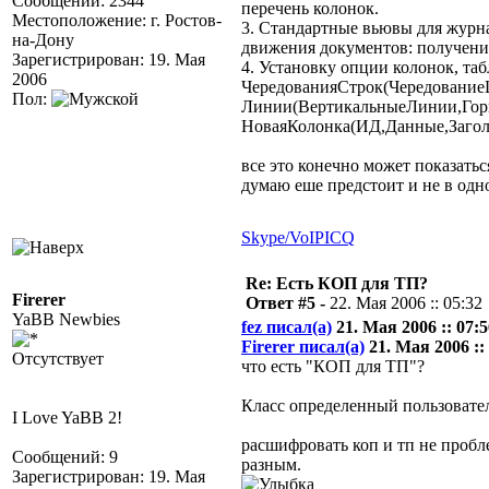
Сообщений: 2344
перечень колонок.
Местоположение: г. Ростов-
3. Стандартные вьювы для журна
на-Дону
движения документов: получени
Зарегистрирован: 19. Мая
4. Установку опции колонок, та
2006
ЧередованияСтрок(Чередование
Пол:
Линии(ВертикальныеЛинии,Гор
НоваяКолонка(ИД,Данные,Заголо
все это конечно может показатьс
думаю еше предстоит и не в одно
Skype/VoIP
ICQ
Re: Есть КОП для ТП?
Firerer
Ответ #5 -
22. Мая 2006 :: 05:32
YaBB Newbies
fez писал(а)
21. Мая 2006 :: 07:5
Firerer писал(а)
21. Мая 2006 :: 
Отсутствует
что есть "КОП для ТП"?
Класс определенный пользовате
I Love YaBB 2!
расшифровать коп и тп не пробл
Сообщений: 9
разным.
Зарегистрирован: 19. Мая