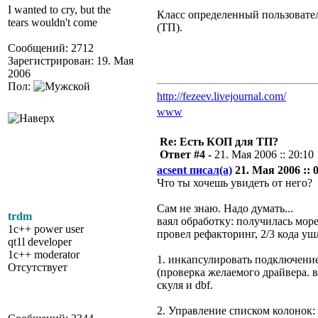
I wanted to cry, but the
Класс определенный пользовате
tears wouldn't come
(ТП).
Сообщений: 2712
Зарегистрирован: 19. Мая
2006
Пол:
http://fezeev.livejournal.com/
www
Re: Есть КОП для ТП?
Ответ #4 -
21. Мая 2006 :: 20:10
acsent писал(а)
21. Мая 2006 :: 0
Что ты хочешь увидеть от него?
Сам не знаю. Надо думать...
trdm
ваял обработку: получилась море
1c++ power user
провел рефакторинг, 2/3 кода ушл
qt1l developer
1c++ moderator
1. инкапсулировать подключение 
Отсутствует
(проверка желаемого драйвера. во
скуля и dbf.
2. Управление списком колонок: