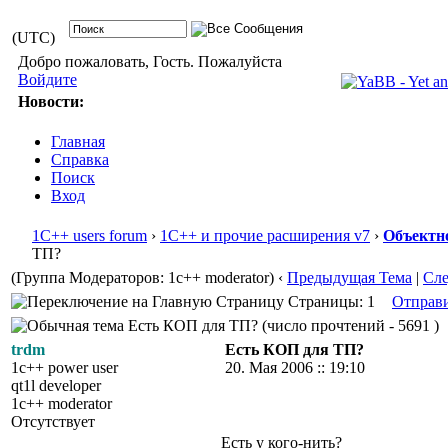
(UTC)
Добро пожаловать, Гость. Пожалуйста
Войдите
Новости:
Главная
Справка
Поиск
Вход
1С++ users forum
›
1С++ и прочие расширения v7
›
Объектн
ТП?
(Группа Модераторов: 1c++ moderator)
‹
Предыдущая Тема
|
Сл
Страницы: 1
Отправ
Есть КОП для ТП? (число прочтений - 5691 )
trdm
Есть КОП для ТП?
1c++ power user
20. Мая 2006 :: 19:10
qt1l developer
1c++ moderator
Отсутствует
Есть у кого-нить?