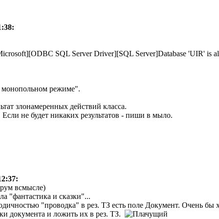
1:38:
[Microsoft][ODBC SQL Server Driver][SQL Server]Database 'UIR' is al
в монопольном режиме".
льтат злонамеренных действий класса.
 Если не будет никаких результатов - пиши в мыло.
12:37:
рум всмысле)
ла "фантастика и сказки"...
дичностью "проводка" в рез. ТЗ есть поле Документ. Очень бы
и документа и ложить их в рез. ТЗ.