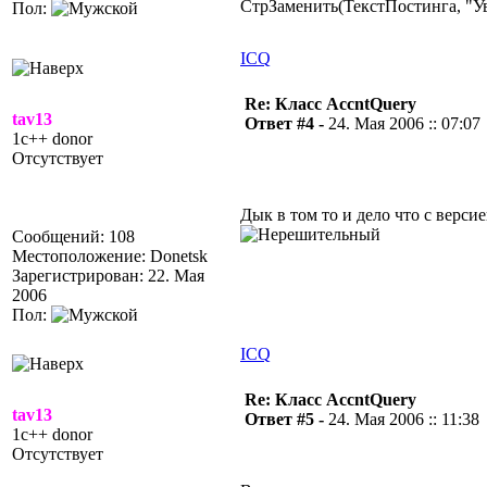
СтрЗаменить(ТекстПостинга, "Ув.
Пол:
ICQ
Re: Класс AccntQuery
tav13
Ответ #4 -
24. Мая 2006 :: 07:07
1c++ donor
Отсутствует
Дык в том то и дело что с верси
Сообщений: 108
Местоположение: Donetsk
Зарегистрирован: 22. Мая
2006
Пол:
ICQ
Re: Класс AccntQuery
tav13
Ответ #5 -
24. Мая 2006 :: 11:38
1c++ donor
Отсутствует