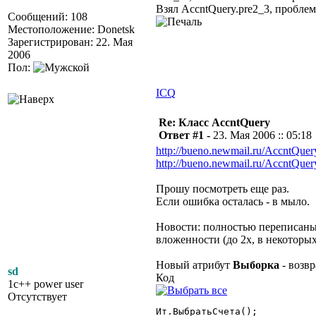
Взял AccntQuery.pre2_3, проблем
Сообщений: 108
Местоположение: Donetsk
Зарегистрирован: 22. Мая
2006
Пол:
ICQ
Re: Класс AccntQuery
Ответ #1 -
23. Мая 2006 :: 05:18
http://bueno.newmail.ru/AccntQuer
http://bueno.newmail.ru/AccntQuery
Прошу посмотреть еще раз.
Если ошибка осталась - в мыло.
Новости: полностью переписаны 
вложенности (до 2х, в некоторы
Новый атрибут
Выборка
- возв
sd
Код
1c++ power user
Отсутствует
Ит.ВыбратьСчета();
