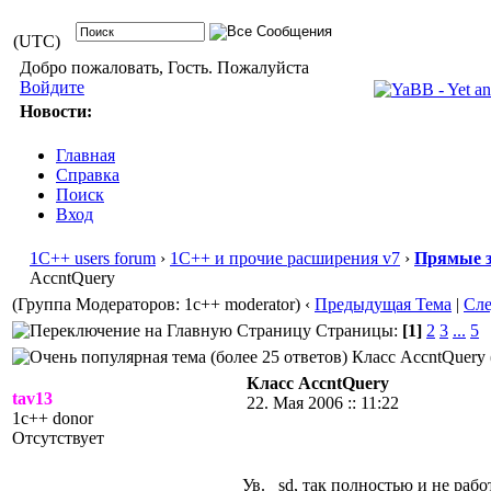
(UTC)
Добро пожаловать, Гость. Пожалуйста
Войдите
Новости:
Главная
Справка
Поиск
Вход
1С++ users forum
›
1С++ и прочие расширения v7
›
Прямые з
AccntQuery
(Группа Модераторов: 1c++ moderator)
‹
Предыдущая Тема
|
Сл
Страницы:
[1]
2
3
...
5
Класс AccntQuery 
Класс AccntQuery
tav13
22. Мая 2006 :: 11:22
1c++ donor
Отсутствует
Ув. _sd, так полностью и не работ