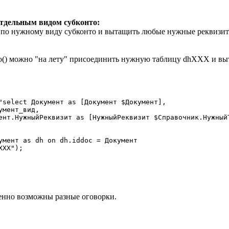
отдельным видом субконто:
 по нужному виду субконто и вытащить любые нужные реквизи
) можно "на лету" присоединить нужную таблицу dhXXX и выт
"select Документ as [Документ $Документ],

мент_вид,

ент.НужныйРеквизит as [НужныйРеквизит $Справочник.НужныйТ
умент as dh on dh.iddoc = Документ

XX");

венно возможны разные оговорки.