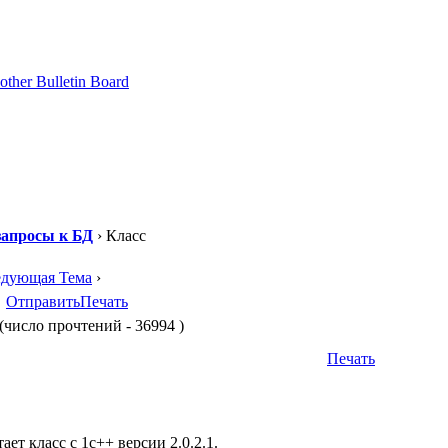
апросы к БД
› Класс
едующая Тема
›
Отправить
Печать
(число прочтений - 36994 )
Печать
ает класс с 1с++ версии 2.0.2.1.