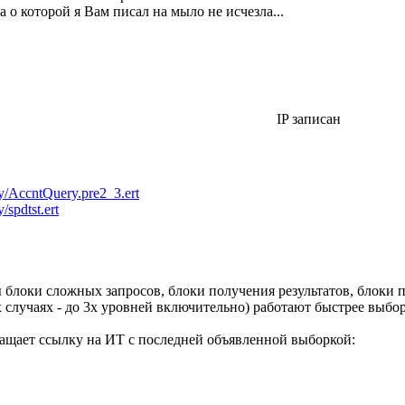
а о которой я Вам писал на мыло не исчезла...
IP записан
y/AccntQuery.pre2_3.ert
/spdtst.ert
блоки сложных запросов, блоки получения результатов, блоки 
х случаях - до 3х уровней включительно) работают быстрее выбор
ращает ссылку на ИТ с последней объявленной выборкой: