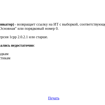
икатор)
- возвращает ссылку на ИТ с выборкой, соответствующ
"Основная" или порядковый номер 0.
рсия 1cpp 2.0.2.1 или старше.
вались недостаточно
:
одкам
стикам
Печать