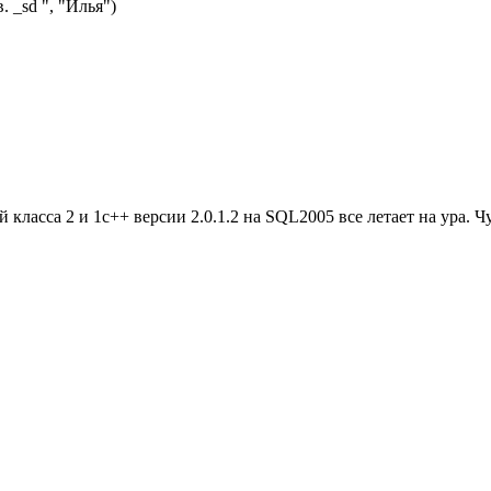
 _sd ", "Илья")
ей класса 2 и 1с++ версии 2.0.1.2 на SQL2005 все летает на ура.