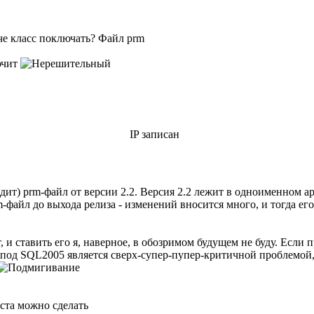
нче класс поключать? Файл prm
ючит
IP записан
ит) prm-файл от версии 2.2. Версия 2.2 лежит в одноименном арх
-файл до выхода релиза - изменений вносится много, и тогда его
т, и ставить его я, наверное, в обозримом будущем не буду. Если
 под SQL2005 является сверх-супер-пупер-критичной проблемой, я
кста можно сделать