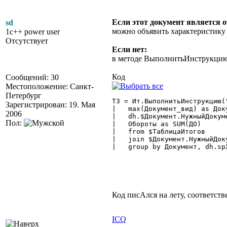
Если этот документ является 
sd
можно объявить характеристику
1c++ power user
Отсутствует
Если нет:
в методе ВыполнитьИнструкцию(
Код
Сообщений: 30
Местоположение: Санкт-
Петербург
ТЗ = Ит.ВыполнитьИнструкцию(
Зарегистрирован: 19. Мая
|   max(Документ_вид) as Доку
2006
|   dh.$Документ.НужныйДокум
Пол:
|   Обороты as SUM(ДО)

|   from $ТаблицаИтогов

|   join $Документ.НужныйДок
|   group by Документ, dh.spX
Код писАлся на лету, соответст
ICQ