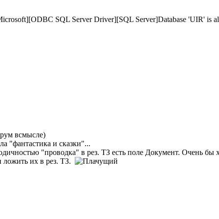
Microsoft][ODBC SQL Server Driver][SQL Server]Database 'UIR' is alr
рум всмысле)
ла "фантастика и сказки"...
дичностью "проводка" в рез. ТЗ есть поле Документ. Очень бы
 ложить их в рез. ТЗ.