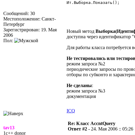
Ит.Выборка.Показать();

Сообщений: 30
Местоположение: Санкт-
Петербург
Зарегистрирован: 19. Мая
Новый метод
Выборка(Идентиф
2006
доступна через идентификатор 
Пол:
Для работы класса потребуется ве
Не тестировались или тестиро
режим запроса №2
периодические запросы по пров
отборы по субконто и характери
Не сделаны
:
режим запроса №3
документация
ICQ
Re: Класс AccntQuery
tav13
Ответ #2 -
24. Мая 2006 :: 05:26
1c++ donor