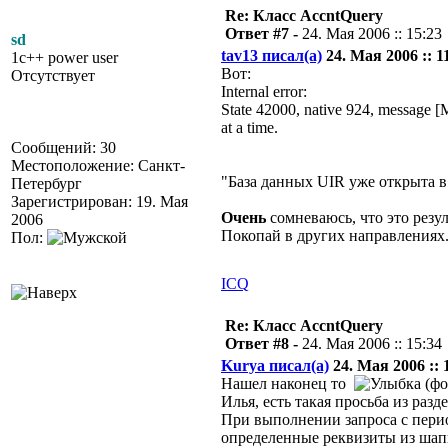
Re: Класс AccntQuery
Ответ #7 -
24. Мая 2006 :: 15:23
sd
tav13 писал(а)
24. Мая 2006 :: 1
1c++ power user
Вот:
Отсутствует
Internal error:
State 42000, native 924, message 
at a time.
Сообщений: 30
Местоположение: Санкт-
"База данных UIR уже открыта 
Петербург
Зарегистрирован: 19. Мая
Очень
сомневаюсь, что это резу
2006
Покопай в других направлениях.
Пол:
ICQ
Re: Класс AccntQuery
Ответ #8 -
24. Мая 2006 :: 15:34
Kurya писал(а)
24. Мая 2006 :: 
Нашел наконец то
(фо
Илья, есть такая просьба из разде
При выполнении запроса с перио
определенные реквизиты из шапк