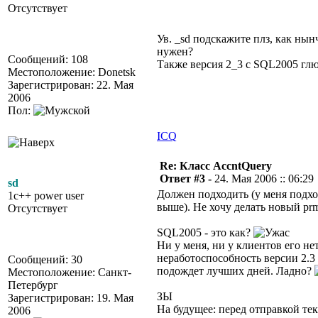
Отсутствует
Ув. _sd подскажите плз, как ны
нужен?
Сообщений: 108
Также версия 2_3 с SQL2005 гл
Местоположение: Donetsk
Зарегистрирован: 22. Мая
2006
Пол:
ICQ
Re: Класс AccntQuery
Ответ #3 -
24. Мая 2006 :: 06:29
sd
Должен подходить (у меня подход
1c++ power user
выше). Не хочу делать новый prm
Отсутствует
SQL2005 - это как?
Ни у меня, ни у клиентов его не
неработоспособность версии 2.3
Сообщений: 30
подождет лучших дней. Ладно?
Местоположение: Санкт-
Петербург
ЗЫ
Зарегистрирован: 19. Мая
На будущее: перед отправкой те
2006