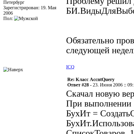
Проблему решил 
Петербург
Зарегистрирован: 19. Мая
БИ.ВидыДляВыбо
2006
Пол:
Обязательно пров
следующей недел
ICQ
Re: Класс AccntQuery
Ответ #28 -
23. Июня 2006 :: 09
Скачал новую вер
При выполнении 
БухИт = Создать
БухИт.Использов
СписокТоваров, 1