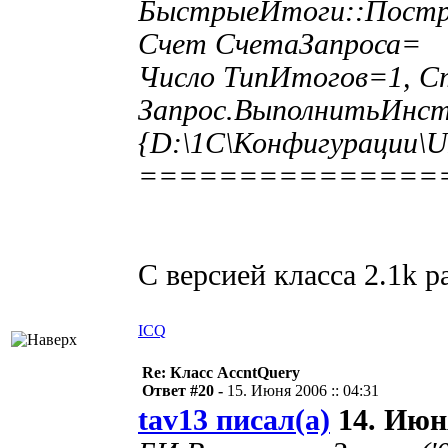
БыстрыеИтоги::Постр
Счет СчетаЗапроса= 
Число ТипИтогов=1, 
Запрос.ВыполнитьИнст
{D:\1C\Конфигурации\UI
===============
С версией класса 2.1k ра
ICQ
Re: Класс AccntQuery
Ответ #20 -
15. Июня 2006 :: 04:31
tav13 писал(а)
14. Июня