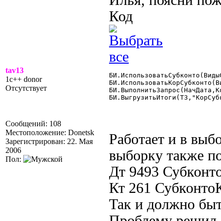
Илья, поясни пож
Код
tav13
БИ.ИспользоватьСубконто(Виды
1c++ donor
БИ.ИспользоватьКорСубконто(В
Отсутствует
БИ.ВыполнитьЗапрос(НачДата,К
БИ.ВыгрузитьИтоги(ТЗ,"КорСубк
Сообщений: 108
Местоположение: Donetsk
Работает и в выб
Зарегистрирован: 22. Мая
2006
выборку также по
Пол:
Дт 9493 Субконт
Кт 261 Субконт
Так и должно бы
Проблему решил 