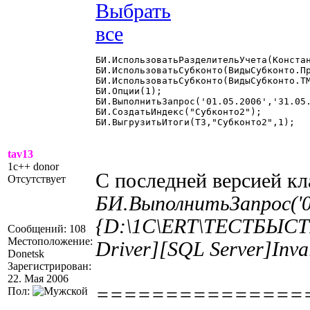
БИ.ИспользоватьРазделительУчета(Констан
БИ.ИспользоватьСубконто(ВидыСубконто.Пр
БИ.ИспользоватьСубконто(ВидыСубконто.ТМ
БИ.Опции(1);

БИ.ВыполнитьЗапрос('01.05.2006','31.05.
БИ.СоздатьИндекс("Субконто2");

БИ.ВыгрузитьИтоги(ТЗ,"Субконто2",1); 

tav13
1c++ donor
С последней версией кл
Отсутствует
БИ.ВыполнитьЗапрос('01
{D:\1C\ERT\ТЕСТБЫСТРЫ
Сообщений: 108
Местоположение:
Driver][SQL Server]Inva
Donetsk
Зарегистрирован:
22. Мая 2006
===============
Пол: