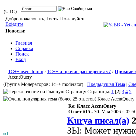
(UTC)
Добро пожаловать, Гость. Пожалуйста
Войдите
Новости:
Главная
Справка
Поиск
Вход
1С++ users forum
›
1С++ и прочие расширения v7
›
Прямые з
AccntQuery
(Группа Модераторов: 1c++ moderator)
‹
Предыдущая Тема
|
Сл
Страницы:
1
[2]
3
4
5
Класс AccntQuery 
Re: Класс AccntQuery
Ответ #15 -
30. Мая 2006 :: 02:5
Kurya писал(а)
2
ЗЫ: Может нужно 
sd