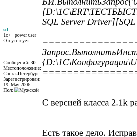
БИ.ВыполнитьЗапрос('01
{D:\1C\ERT\ТЕСТБЫСТРЫ
SQL Server Driver][SQL 
sd
1c++ power user
===============
Отсутствует
Запрос.ВыполнитьИнст
{D:\1C\Конфигурации\UI
Сообщений: 30
Местоположение:
===============
Санкт-Петербург
Зарегистрирован:
19. Мая 2006
Пол:
С версией класса 2.1k ра
Есть такое дело. Исправ