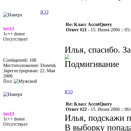
ICQ
Re: Класс AccntQuery
tav13
Ответ #21 -
15. Июня 2006 :: 05
1c++ donor
Отсутствует
Илья, спасибо. З
Сообщений: 108
Местоположение: Donetsk
Зарегистрирован: 22. Мая
2006
Пол:
ICQ
Re: Класс AccntQuery
Ответ #22 -
15. Июня 2006 :: 06
tav13
Илья, подскажи п
1c++ donor
Отсутствует
В выборку попад