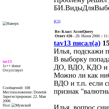
БИ.ВидыДляВыбо
ICQ
Re: Класс AccntQuery
Ответ #26 -
20. Июня 2006 :: 11:
tav13 писал(а)
15
Илья, подскажи п
В выборку попад
tav13
ДО, ВДО, КДО и 
1c++ donor
Отсутствует
Можно ли как ни
ВДО и т.п. если с
Сообщений: 108
признак "валютн
Местоположение: Donetsk
Зарегистрирован: 22. Мая
2006
Пол:
Илья, вопрос сни