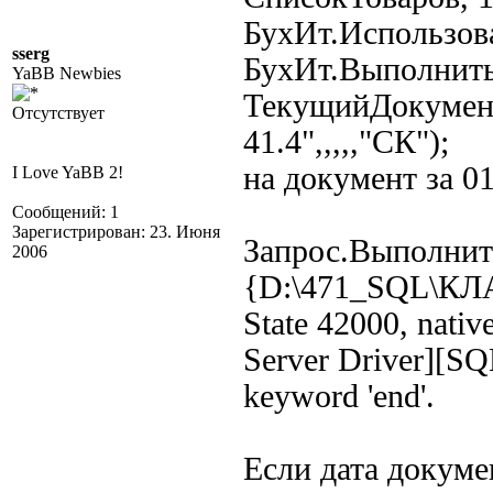
БухИт.Использов
sserg
БухИт.Выполнить
YaBB Newbies
ТекущийДокумент()
Отсутствует
41.4",,,,,"СК");
на документ за 0
I Love YaBB 2!
Сообщений: 1
Зарегистрирован: 23. Июня
Запрос.Выполнит
2006
{D:\471_SQL\К
State 42000, nati
Server Driver][SQL
keyword 'end'.
Если дата докумен