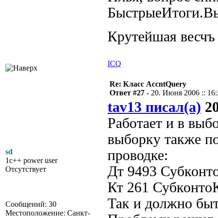
БыстрыеИтоги.В
Крутейшая весч
ICQ
Re: Класс AccntQuery
Ответ #27 -
20. Июня 2006 :: 16
tav13 писал(а)
20
Работает и в выб
выборку также по
sd
проводке:
1c++ power user
Дт 9493 Субконт
Отсутствует
Кт 261 Субконт
Так и должно бы
Сообщений: 30
Местоположение: Санкт-