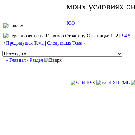
моих условиях о
ICQ
Страницы:
1
[2]
3
4
5
‹
Предыдущая Тема
|
Следующая Тема
›
« Главная
‹ Раздел