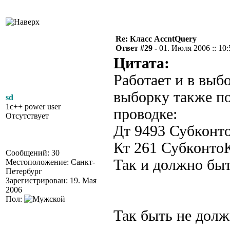
Re: Класс AccntQuery
Ответ #29 -
01. Июля 2006 :: 10:
Цитата:
Работает и в выб
выборку также по
sd
1c++ power user
проводке:
Отсутствует
Дт 9493 Субконт
Кт 261 Субконт
Сообщений: 30
Так и должно бы
Местоположение: Санкт-
Петербург
Зарегистрирован: 19. Мая
2006
Пол:
Так быть не должн