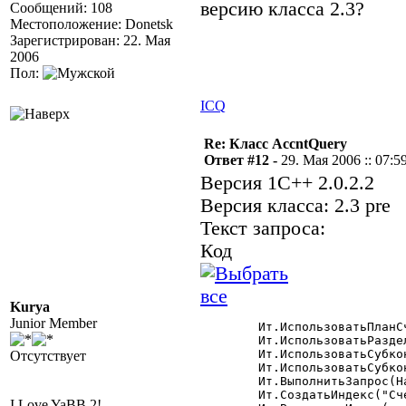
версию класса 2.3?
Сообщений: 108
Местоположение: Donetsk
Зарегистрирован: 22. Мая
2006
Пол:
ICQ
Re: Класс AccntQuery
Ответ #12 -
29. Мая 2006 :: 07:5
Версия 1С++ 2.0.2.2
Версия класса: 2.3 pre
Текст запроса:
Код
Kurya
Junior Member
	Ит.ИспользоватьПланСчетов("Основной");

	Ит.ИспользоватьРазделительУчета(ВыбФирма);

	Ит.ИспользоватьСубконто(ВидыСубконто.Сотрудники);

Отсутствует
	Ит.ИспользоватьСубконто(ВидыСубконто.ТМЦ);

	Ит.ВыполнитьЗапрос(НачДата,КонДата,"2812",,,1,,"СК");

	Ит.СоздатьИндекс("Счет,Субконто1,Субконто2,РазделительУчета");  

I Love YaBB 2!