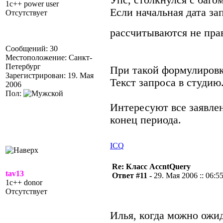
Упс, столкнулся с баг
1c++ power user
Если начальная дата за
Отсутствует
рассчитываются не пр
Сообщений: 30
Местоположение: Санкт-
Петербург
При такой формулировке
Зарегистрирован: 19. Мая
Текст запроса в студию
2006
Пол:
Интересуют все заявле
конец периода.
ICQ
Re: Класс AccntQuery
tav13
Ответ #11 -
29. Мая 2006 :: 06:5
1c++ donor
Отсутствует
Илья, когда можно ожи