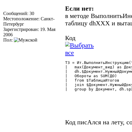
Если нет:
Сообщений: 30
в методе ВыполнитьИн
Местоположение: Санкт-
таблицу dhXXX и вытащ
Петербург
Зарегистрирован: 19. Мая
2006
Код
Пол:
ТЗ = Ит.ВыполнитьИнструкцию(
|   max(Документ_вид) as Доку
|   dh.$Документ.НужныйДокум
|   Обороты as SUM(ДО)

|   from $ТаблицаИтогов

|   join $Документ.НужныйДок
|   group by Документ, dh.spX
Код писАлся на лету, с