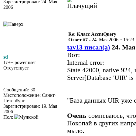
Зарегистрирован: 24. Мая
2006
Re: Класс AccntQuery
Ответ #7 -
24. Мая 2006 :: 15:23
tav13 писал(а)
24. Мая 
Вот:
sd
Internal error:
1c++ power user
Отсутствует
State 42000, native 924
Server]Database 'UIR' is 
Сообщений: 30
Местоположение: Санкт-
"База данных UIR уже 
Петербург
Зарегистрирован: 19. Мая
2006
Очень
сомневаюсь, что
Пол:
Покопай в других напра
мыло.