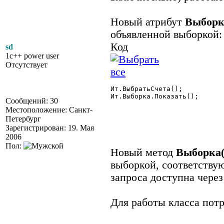
Новый атрибут
Выборк
объявленной выборкой:
Код
sd
1c++ power user
Отсутствует
Ит.ВыбратьСчета();

Ит.Выборка.Показать();

Сообщений: 30
Местоположение: Санкт-
Петербург
Зарегистрирован: 19. Мая
2006
Пол:
Новый метод
Выборка(
выборкой, соответству
запроса доступна чере
Для работы класса потр