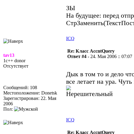
ЗЫ
На будущее: перед отпр
СтрЗаменить(ТекстПости
ICQ
Re: Класс AccntQuery
tav13
Ответ #4 -
24. Мая 2006 :: 07:07
1c++ donor
Отсутствует
Дык в том то и дело что
все летает на ура. Чут
Сообщений: 108
Местоположение: Donetsk
Зарегистрирован: 22. Мая
2006
Пол:
ICQ
Re: Класс AccntQuery