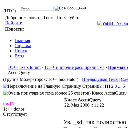
(UTC)
Добро пожаловать, Гость. Пожалуйста
Войдите
Новости:
Главная
Справка
Поиск
Вход
1С++ users forum
›
1С++ и прочие расширения v7
›
Прямые з
AccntQuery
(Группа Модераторов: 1c++ moderator)
‹
Предыдущая Тема
|
Сл
Страницы:
[1]
2
3
...
5
Класс AccntQuery 
Класс AccntQuery
tav13
22. Мая 2006 :: 11:22
1c++ donor
Отсутствует
Ув. _sd, так полностью 