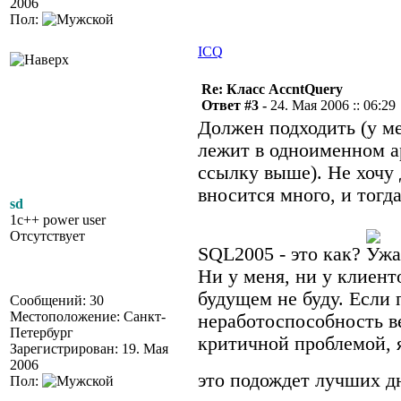
2006
Пол:
ICQ
Re: Класс AccntQuery
Ответ #3 -
24. Мая 2006 :: 06:29
Должен подходить (у ме
лежит в одноименном ар
ссылку выше). Не хочу 
вносится много, и тогд
sd
1c++ power user
Отсутствует
SQL2005 - это как?
Ни у меня, ни у клиенто
будущем не буду. Если
Сообщений: 30
Местоположение: Санкт-
неработоспособность ве
Петербург
критичной проблемой, я
Зарегистрирован: 19. Мая
2006
это подождет лучших д
Пол: