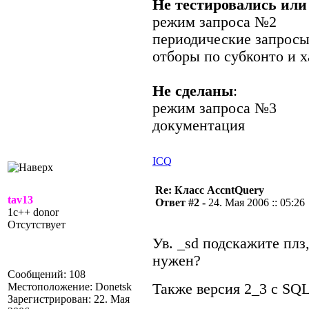
Не тестировались или
режим запроса №2
периодические запросы
отборы по субконто и 
Не сделаны
:
режим запроса №3
документация
ICQ
Re: Класс AccntQuery
tav13
Ответ #2 -
24. Мая 2006 :: 05:26
1c++ donor
Отсутствует
Ув. _sd подскажите плз
нужен?
Сообщений: 108
Местоположение: Donetsk
Также версия 2_3 с SQ
Зарегистрирован: 22. Мая