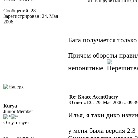
	Ит.ВыгрузитьИтоги(тз_р,"Счет,Субконто1,Субконто2,РазделительУчета");

Сообщений: 28
Зарегистрирован: 24. Мая
2006
Бага получается только
Причем обороты правил
непонятные
Re: Класс AccntQuery
Ответ #13 -
29. Мая 2006 :: 09:3
Kurya
Junior Member
Илья, я таки дико изв
Отсутствует
у меня была версия 2.3 