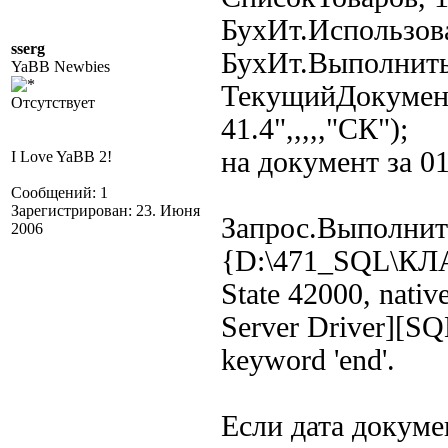
БухИт.Использов
sserg
БухИт.Выполнить
YaBB Newbies
ТекущийДокумент()
Отсутствует
41.4",,,,,"СК");
на документ за 0
I Love YaBB 2!
Сообщений: 1
Зарегистрирован: 23. Июня
Запрос.Выполнит
2006
{D:\471_SQL\К
State 42000, nati
Server Driver][SQL
keyword 'end'.
Если дата докумен