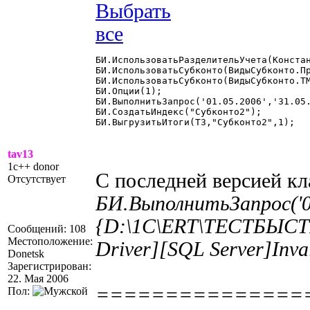
БИ.ИспользоватьРазделительУчета(Констан
БИ.ИспользоватьСубконто(ВидыСубконто.Пр
БИ.ИспользоватьСубконто(ВидыСубконто.ТМ
БИ.Опции(1);

БИ.ВыполнитьЗапрос('01.05.2006','31.05.
БИ.СоздатьИндекс("Субконто2");

БИ.ВыгрузитьИтоги(ТЗ,"Субконто2",1); 

tav13
1c++ donor
С последней версией кл
Отсутствует
БИ.ВыполнитьЗапрос('01
{D:\1C\ERT\ТЕСТБЫСТРЫ
Сообщений: 108
Местоположение:
Driver][SQL Server]Inva
Donetsk
Зарегистрирован:
22. Мая 2006
===============
Пол: