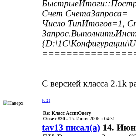
БыстрыеИтоги::Постр
Счет СчетаЗапроса= 
Число ТипИтогов=1, 
Запрос.ВыполнитьИнст
{D:\1C\Конфигурации\UI
===============
С версией класса 2.1k ра
ICQ
Re: Класс AccntQuery
Ответ #20 -
15. Июня 2006 :: 04:31
tav13 писал(а)
14. Июня