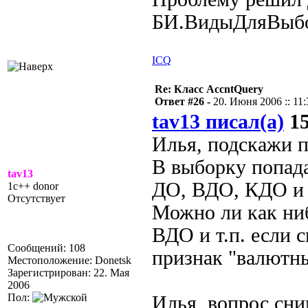
БИ.ВидыДляВыбо
ICQ
Re: Класс AccntQuery
Ответ #26 -
20. Июня 2006 :: 11:
tav13 писал(а)
15
Илья, подскажи п
В выборку попад
tav13
ДО, ВДО, КДО и 
1c++ donor
Отсутствует
Можно ли как ни
ВДО и т.п. если с
Сообщений: 108
признак "валютн
Местоположение: Donetsk
Зарегистрирован: 22. Мая
2006
Пол:
Илья, вопрос сни