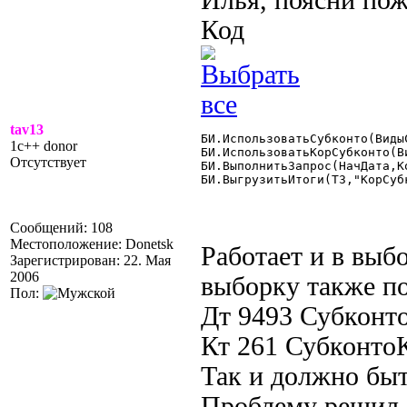
Илья, поясни пож
Код
tav13
БИ.ИспользоватьСубконто(Виды
1c++ donor
БИ.ИспользоватьКорСубконто(В
Отсутствует
БИ.ВыполнитьЗапрос(НачДата,К
БИ.ВыгрузитьИтоги(ТЗ,"КорСубк
Сообщений: 108
Местоположение: Donetsk
Работает и в выб
Зарегистрирован: 22. Мая
2006
выборку также по
Пол:
Дт 9493 Субконт
Кт 261 Субконт
Так и должно бы
Проблему решил 