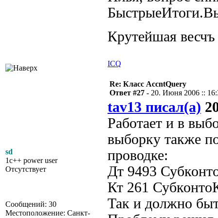
БыстрыеИтоги.В
Крутейшая весч
ICQ
Re: Класс AccntQuery
Ответ #27 -
20. Июня 2006 :: 16
tav13 писал(а)
20
Работает и в выб
выборку также по
sd
проводке:
1c++ power user
Дт 9493 Субконт
Отсутствует
Кт 261 Субконт
Так и должно бы
Сообщений: 30
Местоположение: Санкт-