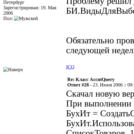
Проблему решил 
Петербург
Зарегистрирован: 19. Мая
БИ.ВидыДляВыбо
2006
Пол:
Обязательно пров
следующей недел
ICQ
Re: Класс AccntQuery
Ответ #28 -
23. Июня 2006 :: 09
Скачал новую вер
При выполнении 
БухИт = Создать
БухИт.Использов
СписокТоваров, 1