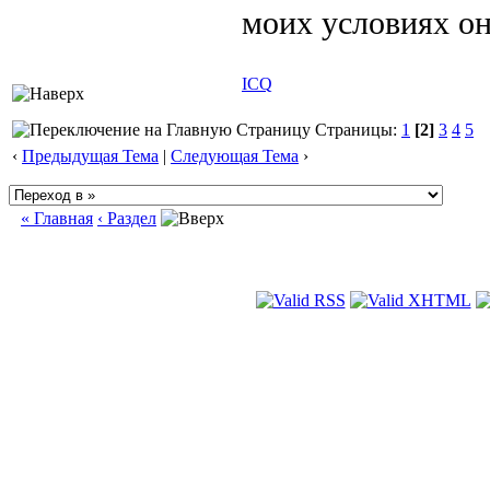
моих условиях о
ICQ
Страницы:
1
[2]
3
4
5
‹
Предыдущая Тема
|
Следующая Тема
›
« Главная
‹ Раздел