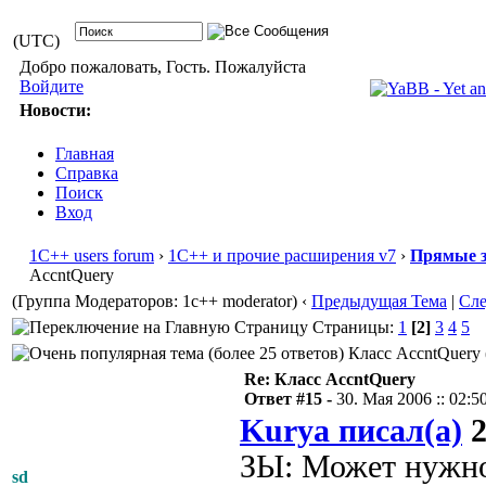
(UTC)
Добро пожаловать, Гость. Пожалуйста
Войдите
Новости:
Главная
Справка
Поиск
Вход
1С++ users forum
›
1С++ и прочие расширения v7
›
Прямые з
AccntQuery
(Группа Модераторов: 1c++ moderator)
‹
Предыдущая Тема
|
Сл
Страницы:
1
[2]
3
4
5
Класс AccntQuery 
Re: Класс AccntQuery
Ответ #15 -
30. Мая 2006 :: 02:5
Kurya писал(а)
2
ЗЫ: Может нужно 
sd