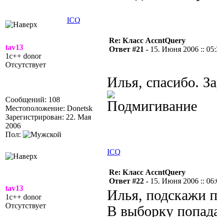
ICQ
Re: Класс AccntQuery
tav13
Ответ #21 -
15. Июня 2006 :: 05
1c++ donor
Отсутствует
Илья, спасибо. З
Сообщений: 108
Местоположение: Donetsk
Зарегистрирован: 22. Мая
2006
Пол:
ICQ
Re: Класс AccntQuery
Ответ #22 -
15. Июня 2006 :: 06
tav13
Илья, подскажи п
1c++ donor
Отсутствует
В выборку попад