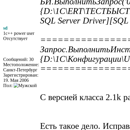
БИ.ВыполнитьЗапрос('01
{D:\1C\ERT\ТЕСТБЫСТРЫ
SQL Server Driver][SQL 
sd
1c++ power user
===============
Отсутствует
Запрос.ВыполнитьИнст
{D:\1C\Конфигурации\UI
Сообщений: 30
Местоположение:
===============
Санкт-Петербург
Зарегистрирован:
19. Мая 2006
Пол:
С версией класса 2.1k ра
Есть такое дело. Исправ