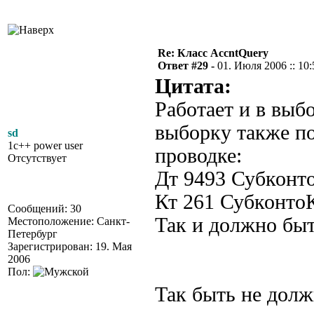
Re: Класс AccntQuery
Ответ #29 -
01. Июля 2006 :: 10:
Цитата:
Работает и в выб
выборку также по
sd
1c++ power user
проводке:
Отсутствует
Дт 9493 Субконт
Кт 261 Субконт
Сообщений: 30
Так и должно бы
Местоположение: Санкт-
Петербург
Зарегистрирован: 19. Мая
2006
Пол:
Так быть не должн