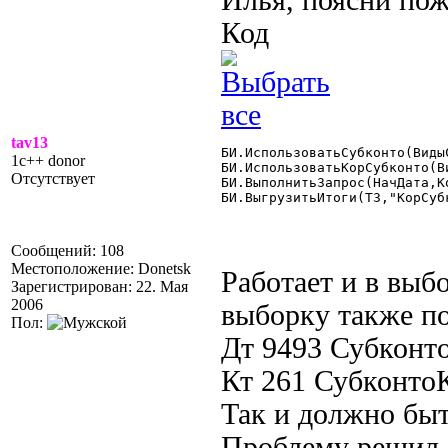
Илья, поясни пож
Код
tav13
БИ.ИспользоватьСубконто(Виды
1c++ donor
БИ.ИспользоватьКорСубконто(В
Отсутствует
БИ.ВыполнитьЗапрос(НачДата,К
БИ.ВыгрузитьИтоги(ТЗ,"КорСубк
Сообщений: 108
Местоположение: Donetsk
Работает и в выб
Зарегистрирован: 22. Мая
2006
выборку также по
Пол:
Дт 9493 Субконт
Кт 261 Субконт
Так и должно бы
Проблему решил 