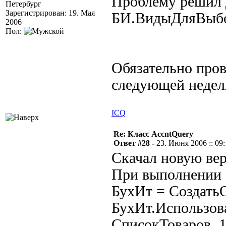
Проблему решил 
Петербург
Зарегистрирован: 19. Мая
БИ.ВидыДляВыбо
2006
Пол:
Обязательно пров
следующей недел
ICQ
Re: Класс AccntQuery
Ответ #28 -
23. Июня 2006 :: 09
Скачал новую вер
При выполнении 
БухИт = Создать
БухИт.Использов
СписокТоваров, 1