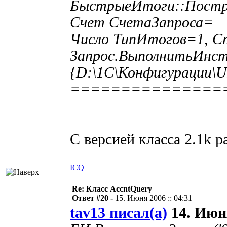
БыстрыеИтоги::Постр
Счет СчетаЗапроса= 
Число ТипИтогов=1, 
Запрос.ВыполнитьИнст
{D:\1C\Конфигурации\UI
===============
С версией класса 2.1k ра
ICQ
Re: Класс AccntQuery
Ответ #20 -
15. Июня 2006 :: 04:31
tav13 писал(а)
14. Июня