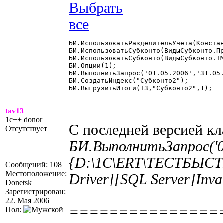
БИ.ИспользоватьРазделительУчета(Констан
БИ.ИспользоватьСубконто(ВидыСубконто.Пр
БИ.ИспользоватьСубконто(ВидыСубконто.ТМ
БИ.Опции(1);

БИ.ВыполнитьЗапрос('01.05.2006','31.05.
БИ.СоздатьИндекс("Субконто2");

БИ.ВыгрузитьИтоги(ТЗ,"Субконто2",1); 

tav13
1c++ donor
С последней версией кл
Отсутствует
БИ.ВыполнитьЗапрос('01
{D:\1C\ERT\ТЕСТБЫСТРЫ
Сообщений: 108
Местоположение:
Driver][SQL Server]Inva
Donetsk
Зарегистрирован:
22. Мая 2006
===============
Пол: