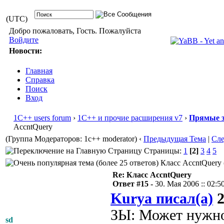
(UTC)
Добро пожаловать, Гость. Пожалуйста
Войдите
Новости:
Главная
Справка
Поиск
Вход
1С++ users forum
›
1С++ и прочие расширения v7
›
Прямые з
AccntQuery
(Группа Модераторов: 1c++ moderator)
‹
Предыдущая Тема
|
Сл
Страницы:
1
[2]
3
4
5
Класс AccntQuery 
Re: Класс AccntQuery
Ответ #15 -
30. Мая 2006 :: 02:5
Kurya писал(а)
2
ЗЫ: Может нужно 
sd