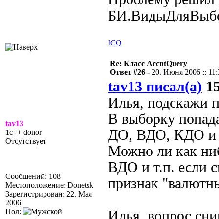
БИ.ВидыДляВыбо
ICQ
Re: Класс AccntQuery
Ответ #26 -
20. Июня 2006 :: 11:
tav13 писал(а)
15
Илья, подскажи п
В выборку попад
tav13
ДО, ВДО, КДО и 
1c++ donor
Отсутствует
Можно ли как ни
ВДО и т.п. если с
Сообщений: 108
признак "валютн
Местоположение: Donetsk
Зарегистрирован: 22. Мая
2006
Пол:
Илья, вопрос сни