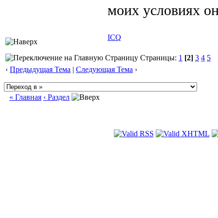
моих условиях о
ICQ
Страницы:
1
[2]
3
4
5
‹
Предыдущая Тема
|
Следующая Тема
›
« Главная
‹ Раздел