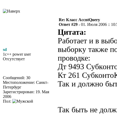
Re: Класс AccntQuery
Ответ #29 -
01. Июля 2006 :: 10:
Цитата:
Работает и в выб
выборку также по
sd
1c++ power user
проводке:
Отсутствует
Дт 9493 Субконт
Кт 261 Субконт
Сообщений: 30
Так и должно бы
Местоположение: Санкт-
Петербург
Зарегистрирован: 19. Мая
2006
Пол:
Так быть не должн