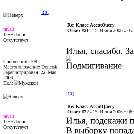
ICQ
Re: Класс AccntQuery
tav13
Ответ #21 -
15. Июня 2006 :: 05
1c++ donor
Отсутствует
Илья, спасибо. З
Сообщений: 108
Местоположение: Donetsk
Зарегистрирован: 22. Мая
2006
Пол:
ICQ
Re: Класс AccntQuery
Ответ #22 -
15. Июня 2006 :: 06
tav13
Илья, подскажи п
1c++ donor
Отсутствует
В выборку попад