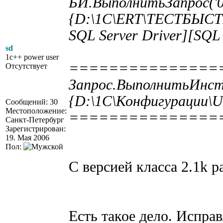
БИ.ВыполнитьЗапрос('01
{D:\1C\ERT\ТЕСТБЫСТРЫ
SQL Server Driver][SQL 
sd
1c++ power user
===============
Отсутствует
Запрос.ВыполнитьИнст
{D:\1C\Конфигурации\UI
Сообщений: 30
Местоположение:
===============
Санкт-Петербург
Зарегистрирован:
19. Мая 2006
Пол:
С версией класса 2.1k ра
Есть такое дело. Исправ