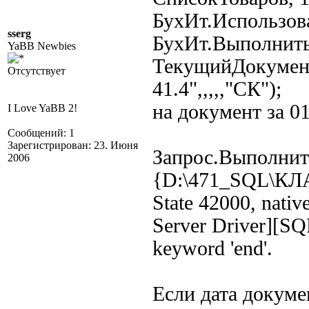
БухИт.Использов
sserg
БухИт.Выполнить
YaBB Newbies
ТекущийДокумент()
Отсутствует
41.4",,,,,"СК");
на документ за 0
I Love YaBB 2!
Сообщений: 1
Зарегистрирован: 23. Июня
Запрос.Выполнит
2006
{D:\471_SQL\К
State 42000, nati
Server Driver][SQL
keyword 'end'.
Если дата докумен