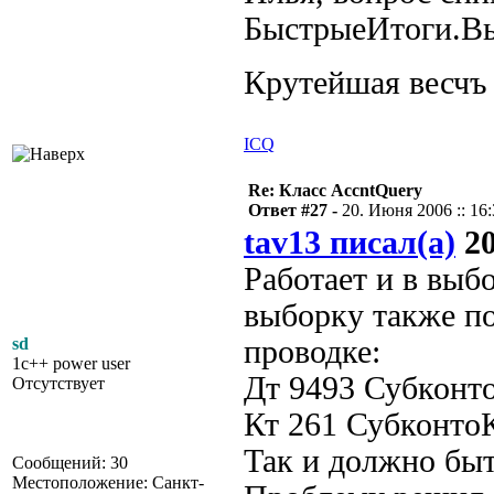
БыстрыеИтоги.В
Крутейшая весч
ICQ
Re: Класс AccntQuery
Ответ #27 -
20. Июня 2006 :: 16
tav13 писал(а)
20
Работает и в выб
выборку также по
sd
проводке:
1c++ power user
Дт 9493 Субконт
Отсутствует
Кт 261 Субконт
Так и должно бы
Сообщений: 30
Местоположение: Санкт-