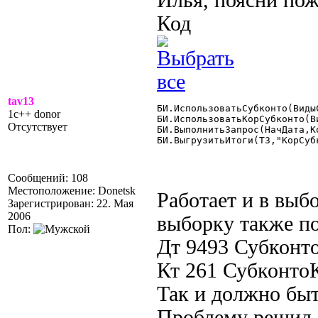
Илья, поясни пож
Код
tav13
БИ.ИспользоватьСубконто(Виды
1c++ donor
БИ.ИспользоватьКорСубконто(В
Отсутствует
БИ.ВыполнитьЗапрос(НачДата,К
БИ.ВыгрузитьИтоги(ТЗ,"КорСубк
Сообщений: 108
Местоположение: Donetsk
Работает и в выб
Зарегистрирован: 22. Мая
2006
выборку также по
Пол:
Дт 9493 Субконт
Кт 261 Субконт
Так и должно бы
Проблему решил 