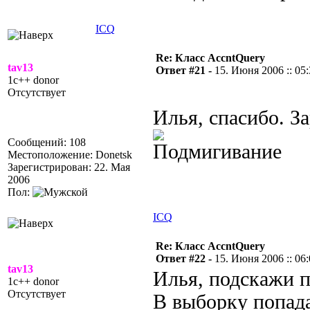
ICQ
Re: Класс AccntQuery
tav13
Ответ #21 -
15. Июня 2006 :: 05
1c++ donor
Отсутствует
Илья, спасибо. З
Сообщений: 108
Местоположение: Donetsk
Зарегистрирован: 22. Мая
2006
Пол:
ICQ
Re: Класс AccntQuery
Ответ #22 -
15. Июня 2006 :: 06
tav13
Илья, подскажи п
1c++ donor
Отсутствует
В выборку попад