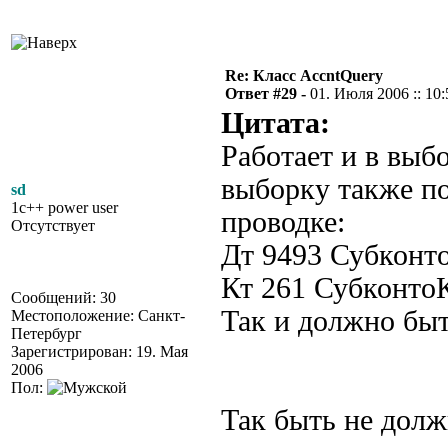
Re: Класс AccntQuery
Ответ #29 -
01. Июля 2006 :: 10:
Цитата:
Работает и в выб
выборку также по
sd
1c++ power user
проводке:
Отсутствует
Дт 9493 Субконт
Кт 261 Субконт
Сообщений: 30
Так и должно бы
Местоположение: Санкт-
Петербург
Зарегистрирован: 19. Мая
2006
Пол:
Так быть не должн