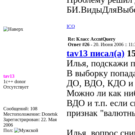
БИ.ВидыДляВыбо
ICQ
Re: Класс AccntQuery
Ответ #26 -
20. Июня 2006 :: 11:
tav13 писал(а)
15
Илья, подскажи п
В выборку попад
tav13
ДО, ВДО, КДО и 
1c++ donor
Отсутствует
Можно ли как ни
ВДО и т.п. если с
Сообщений: 108
признак "валютн
Местоположение: Donetsk
Зарегистрирован: 22. Мая
2006
Пол:
Илья, вопрос сни