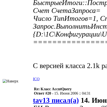
БыстрыеИтоги::Постр
Счет СчетаЗапроса= 
Число ТипИтогов=1, 
Запрос.ВыполнитьИнст
{D:\1C\Конфигурации\UI
===============
С версией класса 2.1k ра
ICQ
Re: Класс AccntQuery
Ответ #20 -
15. Июня 2006 :: 04:31
tav13 писал(а)
14. Июня