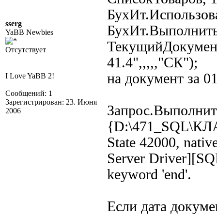
БухИт.Использов
sserg
БухИт.Выполнить
YaBB Newbies
ТекущийДокумент()
Отсутствует
41.4",,,,,"СК");
на документ за 0
I Love YaBB 2!
Сообщений: 1
Зарегистрирован: 23. Июня
Запрос.Выполнит
2006
{D:\471_SQL\К
State 42000, nati
Server Driver][SQL
keyword 'end'.
Если дата докумен