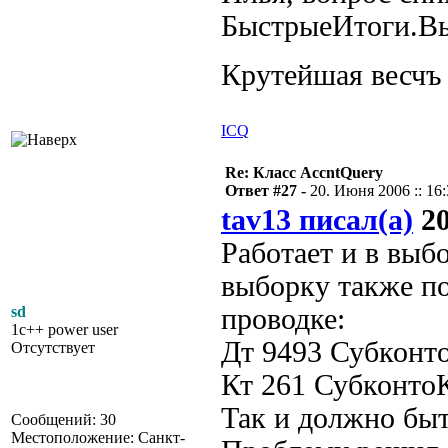
БыстрыеИтоги.В
Крутейшая весч
ICQ
Re: Класс AccntQuery
Ответ #27 -
20. Июня 2006 :: 16
tav13 писал(а)
20
Работает и в выб
выборку также по
sd
проводке:
1c++ power user
Дт 9493 Субконт
Отсутствует
Кт 261 Субконт
Так и должно бы
Сообщений: 30
Местоположение: Санкт-