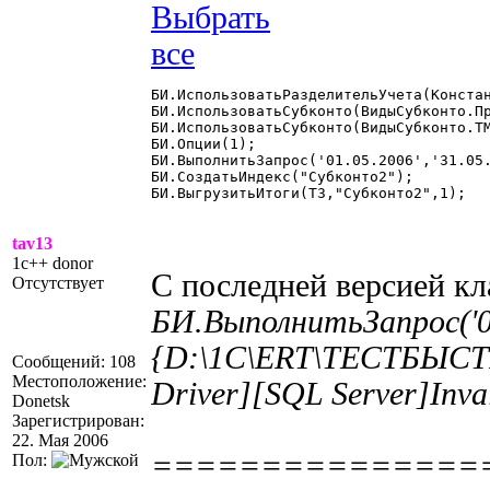
БИ.ИспользоватьРазделительУчета(Констан
БИ.ИспользоватьСубконто(ВидыСубконто.Пр
БИ.ИспользоватьСубконто(ВидыСубконто.ТМ
БИ.Опции(1);

БИ.ВыполнитьЗапрос('01.05.2006','31.05.
БИ.СоздатьИндекс("Субконто2");

БИ.ВыгрузитьИтоги(ТЗ,"Субконто2",1); 

tav13
1c++ donor
С последней версией кл
Отсутствует
БИ.ВыполнитьЗапрос('01
{D:\1C\ERT\ТЕСТБЫСТРЫ
Сообщений: 108
Местоположение:
Driver][SQL Server]Inva
Donetsk
Зарегистрирован:
22. Мая 2006
===============
Пол: