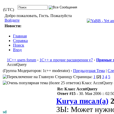
(UTC)
Добро пожаловать, Гость. Пожалуйста
Войдите
Новости:
Главная
Справка
Поиск
Вход
1С++ users forum
›
1С++ и прочие расширения v7
›
Прямые з
AccntQuery
(Группа Модераторов: 1c++ moderator)
‹
Предыдущая Тема
|
Сл
Страницы:
1
[2]
3
4
5
Класс AccntQuery 
Re: Класс AccntQuery
Ответ #15 -
30. Мая 2006 :: 02:5
Kurya писал(а)
2
ЗЫ: Может нужно 
sd