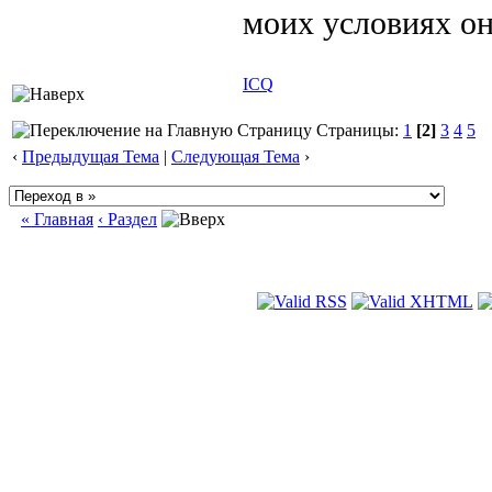
моих условиях о
ICQ
Страницы:
1
[2]
3
4
5
‹
Предыдущая Тема
|
Следующая Тема
›
« Главная
‹ Раздел