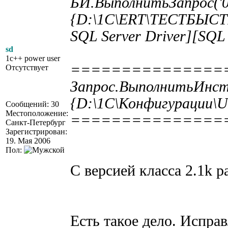
БИ.ВыполнитьЗапрос('01
{D:\1C\ERT\ТЕСТБЫСТРЫ
SQL Server Driver][SQL 
sd
1c++ power user
===============
Отсутствует
Запрос.ВыполнитьИнст
{D:\1C\Конфигурации\UI
Сообщений: 30
Местоположение:
===============
Санкт-Петербург
Зарегистрирован:
19. Мая 2006
Пол:
С версией класса 2.1k ра
Есть такое дело. Исправ