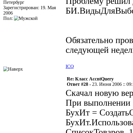
Проблему решил 
Петербург
Зарегистрирован: 19. Мая
БИ.ВидыДляВыбо
2006
Пол:
Обязательно пров
следующей недел
ICQ
Re: Класс AccntQuery
Ответ #28 -
23. Июня 2006 :: 09
Скачал новую вер
При выполнении 
БухИт = Создать
БухИт.Использов
СписокТоваров, 1