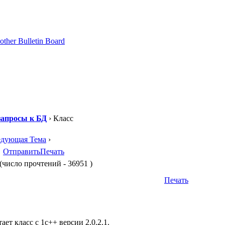
апросы к БД
› Класс
едующая Тема
›
Отправить
Печать
(число прочтений - 36951 )
Печать
ает класс с 1с++ версии 2.0.2.1.