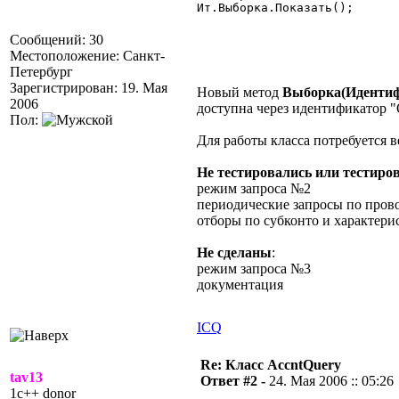
Ит.Выборка.Показать();

Сообщений: 30
Местоположение: Санкт-
Петербург
Зарегистрирован: 19. Мая
Новый метод
Выборка(Идентиф
2006
доступна через идентификатор 
Пол:
Для работы класса потребуется ве
Не тестировались или тестиро
режим запроса №2
периодические запросы по пров
отборы по субконто и характери
Не сделаны
:
режим запроса №3
документация
ICQ
Re: Класс AccntQuery
tav13
Ответ #2 -
24. Мая 2006 :: 05:26
1c++ donor