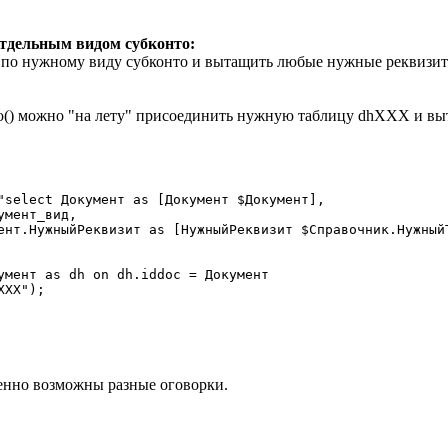
отдельным видом субконто:
 по нужному виду субконто и вытащить любые нужные реквизи
) можно "на лету" присоединить нужную таблицу dhXXX и выт
"select Документ as [Документ $Документ],

мент_вид,

ент.НужныйРеквизит as [НужныйРеквизит $Справочник.НужныйТ
умент as dh on dh.iddoc = Документ

XX");

венно возможны разные оговорки.