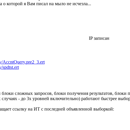
а о которой я Вам писал на мыло не исчезла...
IP записан
y/AccntQuery.pre2_3.ert
/spdtst.ert
блоки сложных запросов, блоки получения результатов, блоки 
х случаях - до 3х уровней включительно) работают быстрее выбор
ращает ссылку на ИТ с последней объявленной выборкой: