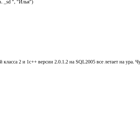
 _sd ", "Илья")
ей класса 2 и 1с++ версии 2.0.1.2 на SQL2005 все летает на ура.