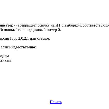
икатор)
- возвращает ссылку на ИТ с выборкой, соответствующ
"Основная" или порядковый номер 0.
рсия 1cpp 2.0.2.1 или старше.
вались недостаточно
:
одкам
стикам
Печать