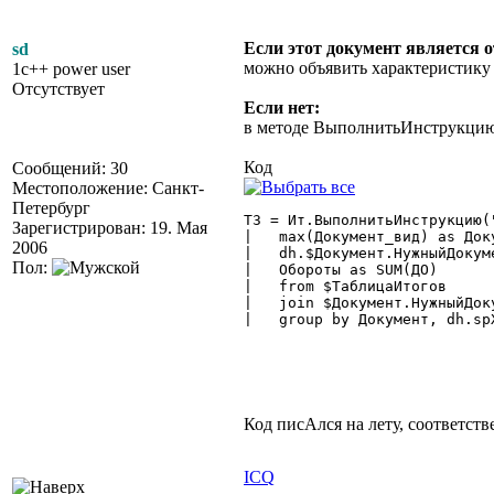
Если этот документ является 
sd
можно объявить характеристику
1c++ power user
Отсутствует
Если нет:
в методе ВыполнитьИнструкцию(
Код
Сообщений: 30
Местоположение: Санкт-
Петербург
ТЗ = Ит.ВыполнитьИнструкцию(
Зарегистрирован: 19. Мая
|   max(Документ_вид) as Доку
2006
|   dh.$Документ.НужныйДокум
Пол:
|   Обороты as SUM(ДО)

|   from $ТаблицаИтогов

|   join $Документ.НужныйДок
|   group by Документ, dh.spX
Код писАлся на лету, соответст
ICQ