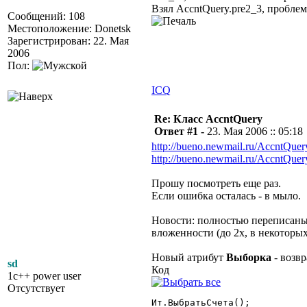
Взял AccntQuery.pre2_3, проблем
Сообщений: 108
Местоположение: Donetsk
Зарегистрирован: 22. Мая
2006
Пол:
ICQ
Re: Класс AccntQuery
Ответ #1 -
23. Мая 2006 :: 05:18
http://bueno.newmail.ru/AccntQuer
http://bueno.newmail.ru/AccntQuery
Прошу посмотреть еще раз.
Если ошибка осталась - в мыло.
Новости: полностью переписаны 
вложенности (до 2х, в некоторы
Новый атрибут
Выборка
- возв
sd
Код
1c++ power user
Отсутствует
Ит.ВыбратьСчета();
