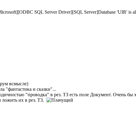
Microsoft][ODBC SQL Server Driver][SQL Server]Database 'UIR' is alr
рум всмысле)
ла "фантастика и сказки"...
дичностью "проводка" в рез. ТЗ есть поле Документ. Очень бы
 ложить их в рез. ТЗ.