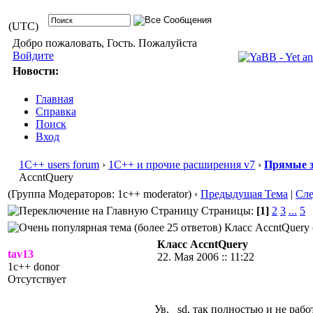
(UTC)
Добро пожаловать, Гость. Пожалуйста
Войдите
Новости:
Главная
Справка
Поиск
Вход
1С++ users forum
›
1С++ и прочие расширения v7
›
Прямые з
AccntQuery
(Группа Модераторов: 1c++ moderator)
‹
Предыдущая Тема
|
Сл
Страницы:
[1]
2
3
...
5
Класс AccntQuery 
Класс AccntQuery
tav13
22. Мая 2006 :: 11:22
1c++ donor
Отсутствует
Ув. _sd, так полностью и не работ