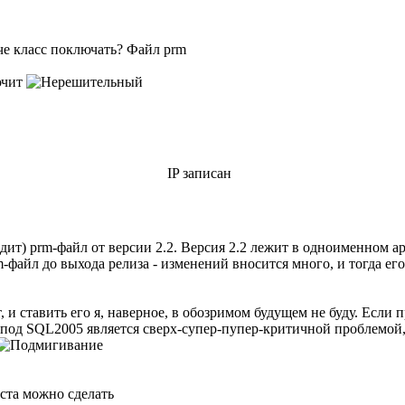
нче класс поключать? Файл prm
ючит
IP записан
ит) prm-файл от версии 2.2. Версия 2.2 лежит в одноименном арх
-файл до выхода релиза - изменений вносится много, и тогда его
т, и ставить его я, наверное, в обозримом будущем не буду. Если
 под SQL2005 является сверх-супер-пупер-критичной проблемой, я
кста можно сделать