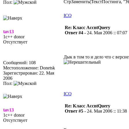
СтрЗаменить(ТекстПостинга, "Ув.
Пол:
ICQ
Re: Класс AccntQuery
tav13
Ответ #4 -
24. Мая 2006 :: 07:07
1c++ donor
Отсутствует
Дык в том то и дело что с верси
Сообщений: 108
Местоположение: Donetsk
Зарегистрирован: 22. Мая
2006
Пол:
ICQ
Re: Класс AccntQuery
tav13
Ответ #5 -
24. Мая 2006 :: 11:38
1c++ donor
Отсутствует