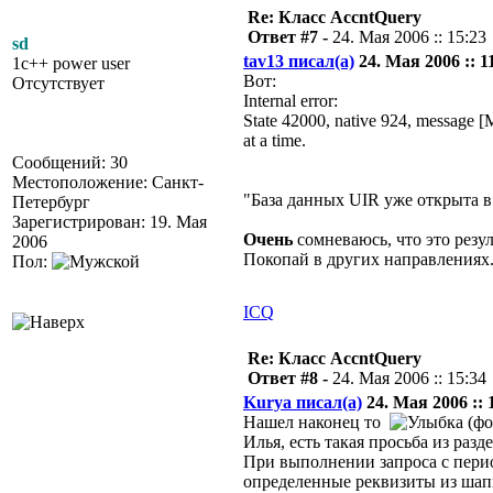
Re: Класс AccntQuery
Ответ #7 -
24. Мая 2006 :: 15:23
sd
tav13 писал(а)
24. Мая 2006 :: 1
1c++ power user
Вот:
Отсутствует
Internal error:
State 42000, native 924, message 
at a time.
Сообщений: 30
Местоположение: Санкт-
"База данных UIR уже открыта 
Петербург
Зарегистрирован: 19. Мая
Очень
сомневаюсь, что это резу
2006
Покопай в других направлениях.
Пол:
ICQ
Re: Класс AccntQuery
Ответ #8 -
24. Мая 2006 :: 15:34
Kurya писал(а)
24. Мая 2006 :: 
Нашел наконец то
(фо
Илья, есть такая просьба из разде
При выполнении запроса с перио
определенные реквизиты из шапк