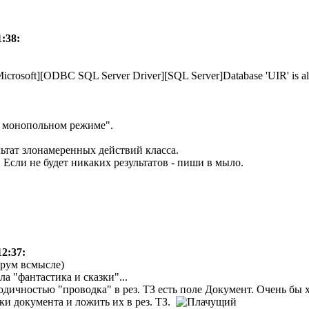
1:38:
[Microsoft][ODBC SQL Server Driver][SQL Server]Database 'UIR' is al
в монопольном режиме".
льтат злонамеренных действий класса.
 Если не будет никаких результатов - пиши в мыло.
12:37:
рум всмысле)
ла "фантастика и сказки"...
дичностью "проводка" в рез. ТЗ есть поле Документ. Очень бы
и документа и ложить их в рез. ТЗ.