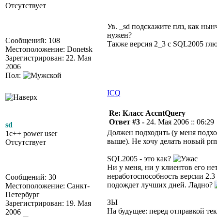
Отсутствует
Ув. _sd подскажите плз, как ны
нужен?
Сообщений: 108
Также версия 2_3 с SQL2005 гл
Местоположение: Donetsk
Зарегистрирован: 22. Мая
2006
Пол:
ICQ
Re: Класс AccntQuery
Ответ #3 -
24. Мая 2006 :: 06:29
sd
Должен подходить (у меня подход
1c++ power user
выше). Не хочу делать новый prm
Отсутствует
SQL2005 - это как?
Ни у меня, ни у клиентов его не
неработоспособность версии 2.3
Сообщений: 30
подождет лучших дней. Ладно?
Местоположение: Санкт-
Петербург
ЗЫ
Зарегистрирован: 19. Мая
На будущее: перед отправкой те
2006