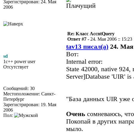
Зарегистрирован: 24. Мая
2006
Re: Класс AccntQuery
Ответ #7 -
24. Мая 2006 :: 15:23
tav13 писал(а)
24. Мая 
Вот:
sd
Internal error:
1c++ power user
Отсутствует
State 42000, native 924
Server]Database 'UIR' is 
Сообщений: 30
Местоположение: Санкт-
"База данных UIR уже 
Петербург
Зарегистрирован: 19. Мая
2006
Очень
сомневаюсь, что
Пол:
Покопай в других напра
мыло.