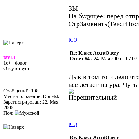
ЗЫ
На будущее: перед отпр
СтрЗаменить(ТекстПости
ICQ
Re: Класс AccntQuery
tav13
Ответ #4 -
24. Мая 2006 :: 07:07
1c++ donor
Отсутствует
Дык в том то и дело что
все летает на ура. Чут
Сообщений: 108
Местоположение: Donetsk
Зарегистрирован: 22. Мая
2006
Пол:
ICQ
Re: Класс AccntQuery