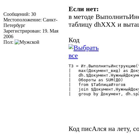
Если нет:
Сообщений: 30
в методе ВыполнитьИн
Местоположение: Санкт-
таблицу dhXXX и вытащ
Петербург
Зарегистрирован: 19. Мая
2006
Код
Пол:
ТЗ = Ит.ВыполнитьИнструкцию(
|   max(Документ_вид) as Доку
|   dh.$Документ.НужныйДокум
|   Обороты as SUM(ДО)

|   from $ТаблицаИтогов

|   join $Документ.НужныйДок
|   group by Документ, dh.spX
Код писАлся на лету, с