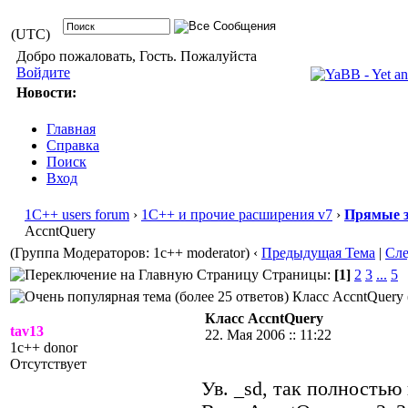
(UTC)
Добро пожаловать, Гость. Пожалуйста
Войдите
Новости:
Главная
Справка
Поиск
Вход
1С++ users forum
›
1С++ и прочие расширения v7
›
Прямые з
AccntQuery
(Группа Модераторов: 1c++ moderator)
‹
Предыдущая Тема
|
Сл
Страницы:
[1]
2
3
...
5
Класс AccntQuery 
Класс AccntQuery
tav13
22. Мая 2006 :: 11:22
1c++ donor
Отсутствует
Ув. _sd, так полностью 