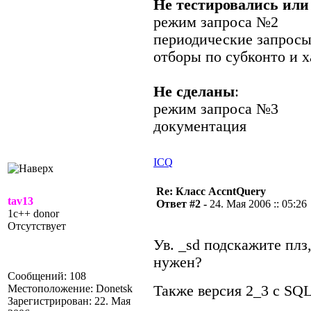
Не тестировались или
режим запроса №2
периодические запросы
отборы по субконто и 
Не сделаны
:
режим запроса №3
документация
ICQ
Re: Класс AccntQuery
tav13
Ответ #2 -
24. Мая 2006 :: 05:26
1c++ donor
Отсутствует
Ув. _sd подскажите плз
нужен?
Сообщений: 108
Местоположение: Donetsk
Также версия 2_3 с SQ
Зарегистрирован: 22. Мая