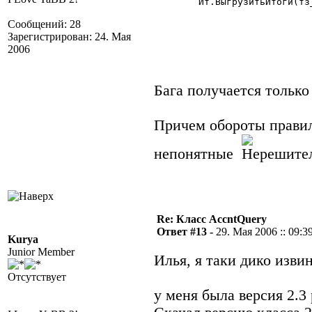
	Ит.ВыгрузитьИтоги(тз_р,"Счет,Субконто1,Субконто2,РазделительУчета");

Сообщений: 28
Зарегистрирован: 24. Мая
2006
Бага получается только
Причем обороты правил
непонятные
Re: Класс AccntQuery
Ответ #13 -
29. Мая 2006 :: 09:3
Kurya
Junior Member
Илья, я таки дико изв
Отсутствует
у меня была версия 2.3 