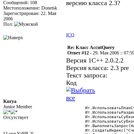
версию класса 2.3?
Сообщений: 108
Местоположение: Donetsk
Зарегистрирован: 22. Мая
2006
Пол:
ICQ
Re: Класс AccntQuery
Ответ #12 -
29. Мая 2006 :: 07:5
Версия 1С++ 2.0.2.2
Версия класса: 2.3 pre
Текст запроса:
Код
Kurya
Junior Member
	Ит.ИспользоватьПланСчетов("Основной");

	Ит.ИспользоватьРазделительУчета(ВыбФирма);

	Ит.ИспользоватьСубконто(ВидыСубконто.Сотрудники);

Отсутствует
	Ит.ИспользоватьСубконто(ВидыСубконто.ТМЦ);

	Ит.ВыполнитьЗапрос(НачДата,КонДата,"2812",,,1,,"СК");

	Ит.СоздатьИндекс("Счет,Субконто1,Субконто2,РазделительУчета");  

I Love YaBB 2!