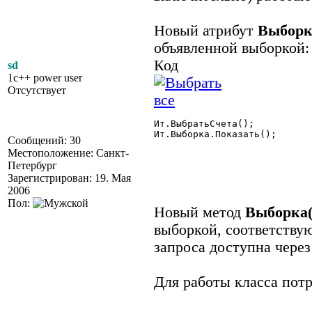
Новый атрибут
Выборк
объявленной выборкой:
Код
sd
1c++ power user
Отсутствует
Ит.ВыбратьСчета();

Ит.Выборка.Показать();

Сообщений: 30
Местоположение: Санкт-
Петербург
Зарегистрирован: 19. Мая
2006
Пол:
Новый метод
Выборка(
выборкой, соответству
запроса доступна чере
Для работы класса потр