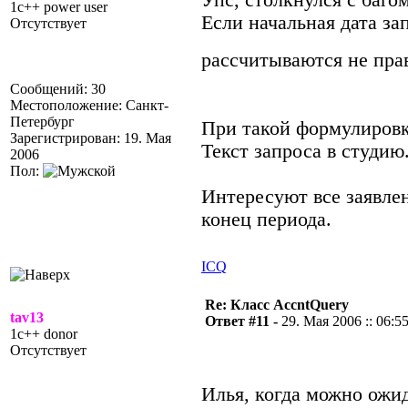
Упс, столкнулся с баг
1c++ power user
Если начальная дата за
Отсутствует
рассчитываются не пр
Сообщений: 30
Местоположение: Санкт-
Петербург
При такой формулировке
Зарегистрирован: 19. Мая
Текст запроса в студию
2006
Пол:
Интересуют все заявле
конец периода.
ICQ
Re: Класс AccntQuery
tav13
Ответ #11 -
29. Мая 2006 :: 06:5
1c++ donor
Отсутствует
Илья, когда можно ожи