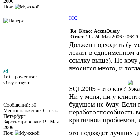
2006
Пол:
ICQ
Re: Класс AccntQuery
Ответ #3 -
24. Мая 2006 :: 06:29
Должен подходить (у ме
лежит в одноименном ар
ссылку выше). Не хочу 
вносится много, и тогд
sd
1c++ power user
Отсутствует
SQL2005 - это как?
Ни у меня, ни у клиенто
будущем не буду. Если
Сообщений: 30
Местоположение: Санкт-
неработоспособность ве
Петербург
критичной проблемой, я
Зарегистрирован: 19. Мая
2006
это подождет лучших д
Пол: