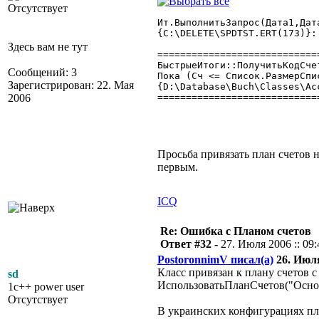
Отсутствует
Ит.ВыполнитьЗапрос(Дата1,Дат
{C:\DELETE\SPDTST.ERT(173)}:
Здесь вам не тут
============================
БыстрыеИтоги::ПолучитьКодСчета(Счет
Сообщений: 3
Пока (Сч <= Список.РазмерСпи
Зарегистрирован: 22. Мая
{D:\Database\Buch\Classes\Ac
2006
============================
Просьба привязать план счетов н
первым.
ICQ
Re: Ошибка с Планом счетов
Ответ #32 -
27. Июля 2006 :: 09:
PostoronnimV писал(а)
26. Июля
Класс привязан к плану счетов 
sd
ИспользоватьПланСчетов("Осн
1c++ power user
Отсутствует
В украинских конфигурациях пл