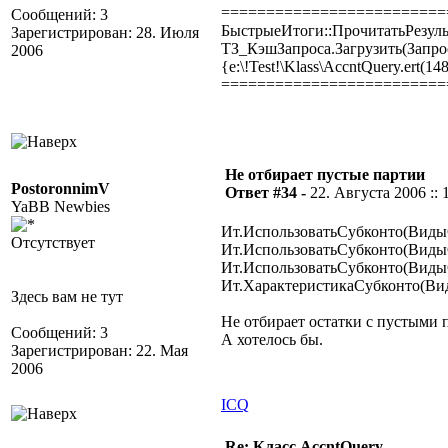
=========================
Сообщений: 3
БыстрыеИтоги::ПрочитатьРезуль
Зарегистрирован: 28. Июля
ТЗ_КэшЗапроса.Загрузить(Запро
2006
{e:\!Test!\Klass\AccntQuery.ert(14
=========================
Не отбирает пустые партии
PostoronnimV
Ответ #34 -
22. Августа 2006 :: 
YaBB Newbies
Ит.ИспользоватьСубконто(Виды
Отсутствует
Ит.ИспользоватьСубконто(Виды
Ит.ИспользоватьСубконто(ВидыС
Ит.ХарактеристикаСубконто(Ви
Здесь вам не тут
Не отбирает остатки с пустыми 
Сообщений: 3
А хотелось бы.
Зарегистрирован: 22. Мая
2006
ICQ
Re: Класс AccntQuery