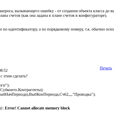
запроса, вызывающего ошибку - от создания объекта класса до
ана счетов (как она задана в плане счетов в конфигураторе).
е по идентификатору, а по порядковому номеру, т.к. обычно осн
Печать
08:52
с этим сделать?
ги");
Субконто.Контрагенты);
ыбНачПериода),ВыбКонПериода,Сч62,,,,"Проводка");
)}:
Error! Cannot allocate memory block