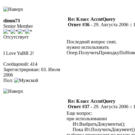
Re: Класс AccntQuery
dimm73
Ответ #36 -
29. Августа 2006 :: 
Senior Member
Отсутствует
Последний вопрос снят,
нужно использовать
Опер.ПолучитьПроводкуПоНоме
I Love YaBB 2!
Сообщений: 414
Зарегистрирован: 03. Июля
2006
Пол:
Re: Класс AccntQuery
Ответ #37 -
29. Августа 2006 :: 
Еще вопрос:
при использовании
Ит.ВыбратьДокументы();
Пока Ит.ПолучитьДокумент() 
выборка происходит по видам до