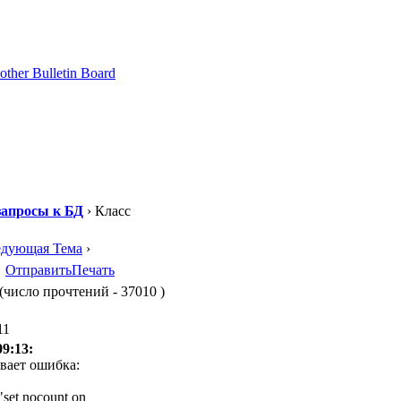
апросы к БД
› Класс
едующая Тема
›
Отправить
Печать
(число прочтений - 37010 )
11
09:13:
ивает ошибка:
et nocount on