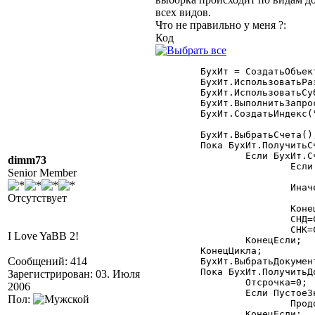
всех видов.
Что не правильно у меня ?:
Код
	БухИт = СоздатьОбъект("БыстрыеИтоги");

	БухИт.ИспользоватьРазделительУчета(Фирма);

	БухИт.ИспользоватьСубконто(ВидыСубконто.Контрагенты,ВыбКлиент,1);

	БухИт.ВыполнитьЗапрос(ДатаНач,ДатаКон,"60,62",,,1,"Проводка","С");

	БухИт.СоздатьИндекс("Счет,Период");

	БухИт.ВыбратьСчета();

	Пока БухИт.ПолучитьСчет()=1 Цикл

		Если БухИт.Счет.ЭтоГруппа()=0 Тогда

dimm73
			Если БухИт.Счет=СчетПоКоду("62.2") Тогда

Senior Member
				к=1.18
			Иначе

Отсутствует
				к=1
			КонецЕсли;

			СНД=СНД+БухИт.СНД(1)*к;

			СНК=СНК+БухИт.СНК(1)*к;

I Love YaBB 2!
		КонецЕсли;

	КонецЦикла;

Сообщений: 414
	БухИт.ВыбратьДокументы();

	Пока БухИт.ПолучитьДокумент()=1 Цикл

Зарегистрирован: 03. Июля
		Отсрочка=0;

2006
		Если ПустоеЗначение(БухИт.Документ)=1 Тогда

Пол:
			Продолжить;

		КонецЕсли;
