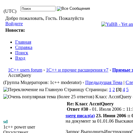
(UTC)
Добро пожаловать, Гость. Пожалуйста
Войдите
Новости:
Главная
Справка
Поиск
Вход
1С++ users forum
›
1С++ и прочие расширения v7
›
Прямые з
AccntQuery
(Группа Модераторов: 1c++ moderator)
‹
Предыдущая Тема
|
Сл
Страницы:
1
2
[3]
4
5
Класс AccntQuery 
Re: Класс AccntQuery
Ответ #30 -
01. Июля 2006 :: 11:
sserg писал(а)
23. Июня 2006 :: 
на документ за 01.01.06 Выскак
sd
1c++ power user
Запрос.ВыполнитьИнструкцию("s
Отсутствует