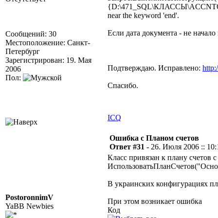
{D:\471_SQL\КЛАССЫ\ACCNTQUERY.
near the keyword 'end'.
Если дата документа - не начало 
Сообщений: 30
Местоположение: Санкт-
Петербург
Зарегистрирован: 19. Мая
Подтверждаю. Исправлено:
http
2006
Пол:
Спасибо.
ICQ
Ошибка с Планом счетов
Ответ #31 -
26. Июля 2006 :: 10:
Класс привязан к плану счетов 
ИспользоватьПланСчетов("Осно
В украинских конфигурациях пл
PostoronnimV
При этом возникает ошибка
YaBB Newbies
Код