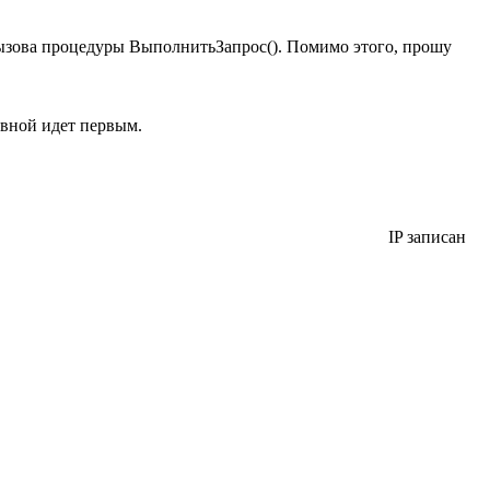
 вызова процедуры ВыполнитьЗапрос(). Помимо этого, прошу
овной идет первым.
IP записан