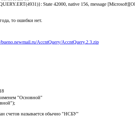
ERT(4931)}: State 42000, native 156, message [Microsoft][ODBC
года, то ошибки нет.
://bueno.newmail.ru/AccntQuery/AccntQuery.2.3.zip
18
с именем "Основной"
вной");
ан счетов называется обычно "НСБУ"