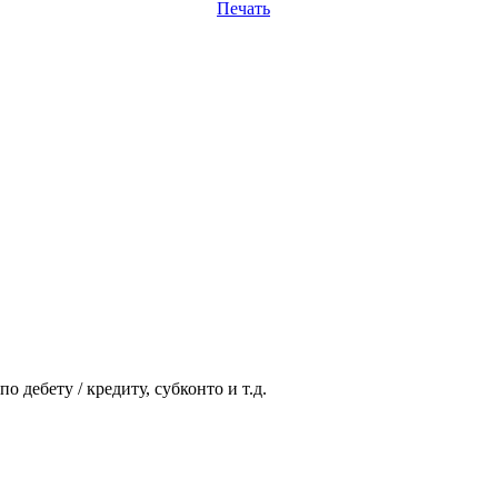
Печать
 дебету / кредиту, субконто и т.д.