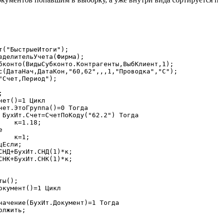
;

;
