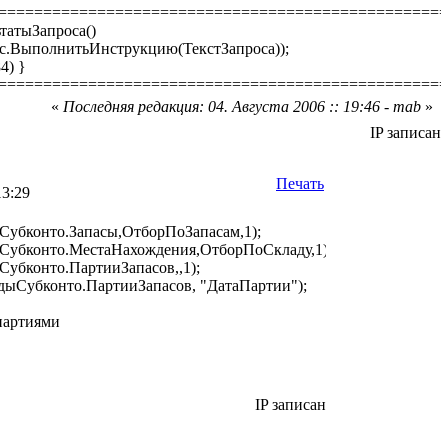
==================================================
татыЗапроса()
с.ВыполнитьИнструкцию(ТекстЗапроса));
84) }
==================================================
«
Последняя редакция: 04. Августа 2006 :: 19:46 - mab
»
IP записан
Печать
13:29
Субконто.Запасы,ОтборПоЗапасам,1);
Субконто.МестаНахождения,ОтборПоСкладу,1);
убконто.ПартииЗапасов,,1);
дыСубконто.ПартииЗапасов, "ДатаПартии");
партиями
IP записан