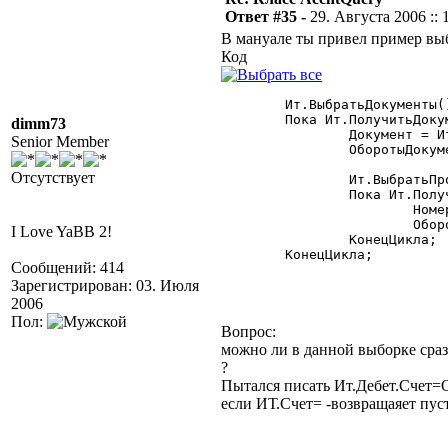
Ответ #35 -
29. Августа 2006 :: 
В мануале ты привел пример вы
Код
	Ит.ВыбратьДокументы();

	Пока Ит.ПолучитьДокумент() = 1 Цикл

dimm73
		Документ = Ит.ТекущийДокумент();

Senior Member
		ОборотыДокумента = Ит.ДО()-Ит.КО();

Отсутствует
		Ит.ВыбратьПроводки();

		Пока Ит.ПолучитьПроводку() = 1 Цикл

			НомерПроводки = Ит.НомерПроводки();

			ОборотыПроводки = Ит.ДО()-Ит.КО();

I Love YaBB 2!
		КонецЦикла;

	КонецЦикла;

Сообщений: 414
Зарегистрирован: 03. Июля
2006
Пол:
Вопрос:
можно ли в данной выборке сразу
?
Пытался писать Ит.Дебет.Счет
если ИТ.Счет= -возвращаяет пус