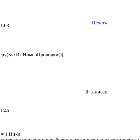
Печать
11:03
ру(БухИт.НомерПроводки());
IP записан
11:46
= 1 Цикл
кументов попавшим в выборку, а уже внутри вида сортируется по