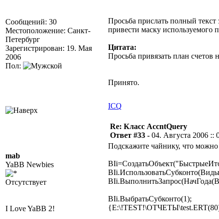
Просьба прислать полный текст 
Сообщений: 30
привести маску используемого пл
Местоположение: Санкт-
Петербург
Цитата:
Зарегистрирован: 19. Мая
Просьба привязать план счетов н
2006
Пол:
Принято.
ICQ
Re: Класс AccntQuery
Ответ #33 -
04. Августа 2006 :: 
Подскажите чайнику, что можно 
mab
BIi=СоздатьОбъект("БыстрыеИто
YaBB Newbies
BIi.ИспользоватьСубконто(Виды
BIi.ВыполнитьЗапрос(НачГода(В
Отсутствует
BIi.ВыбратьСубконто(1);
{E:\!TEST!\ОТЧЕТЫ\test.ERT(80
I Love YaBB 2!