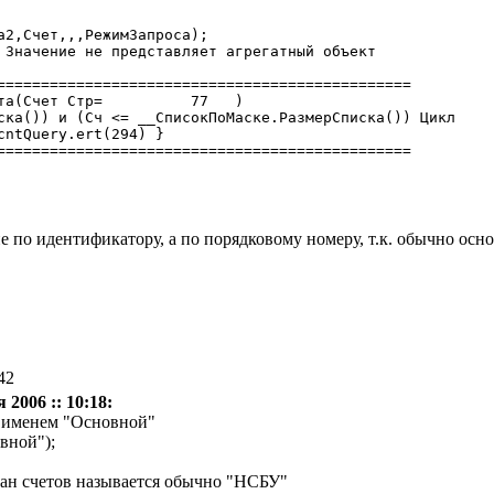
а2,Счет,,,РежимЗапроса);

 Значение не представляет агрегатный объект

===============================================

 Стр=	  77   )

ска()) и (Сч <= __СписокПоМаске.РазмерСписка()) Цикл

cntQuery.ert(294) }

=============================================== 

е по идентификатору, а по порядковому номеру, т.к. обычно осн
42
 2006 :: 10:18:
с именем "Основной"
овной");
ан счетов называется обычно "НСБУ"