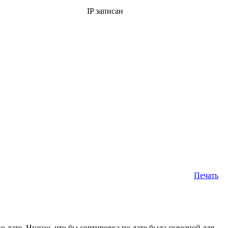
IP записан
Печать
 дате. Нужно, что бы сортировка по дате была сквозной для