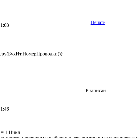
Печать
11:03
ру(БухИт.НомерПроводки());
IP записан
11:46
= 1 Цикл
кументов попавшим в выборку, а уже внутри вида сортируется по