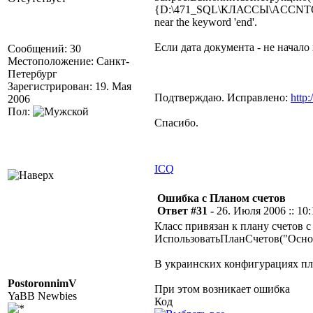
{D:\471_SQL\КЛАССЫ\ACCNTQUERY.
near the keyword 'end'.
Если дата документа - не начало 
Сообщений: 30
Местоположение: Санкт-
Петербург
Зарегистрирован: 19. Мая
Подтверждаю. Исправлено:
http
2006
Пол:
Спасибо.
ICQ
Ошибка с Планом счетов
Ответ #31 -
26. Июля 2006 :: 10:
Класс привязан к плану счетов 
ИспользоватьПланСчетов("Осно
В украинских конфигурациях пл
PostoronnimV
При этом возникает ошибка
YaBB Newbies
Код