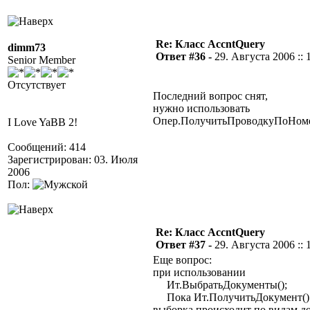
Re: Класс AccntQuery
dimm73
Ответ #36 -
29. Августа 2006 :: 
Senior Member
Отсутствует
Последний вопрос снят,
нужно использовать
Опер.ПолучитьПроводкуПоНоме
I Love YaBB 2!
Сообщений: 414
Зарегистрирован: 03. Июля
2006
Пол:
Re: Класс AccntQuery
Ответ #37 -
29. Августа 2006 :: 
Еще вопрос:
при использовании
Ит.ВыбратьДокументы();
Пока Ит.ПолучитьДокумент() 
выборка происходит по видам до