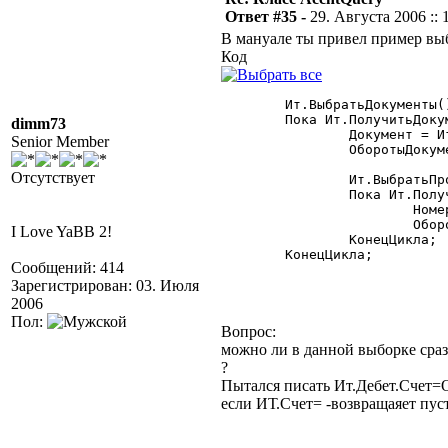
Ответ #35 -
29. Августа 2006 :: 
В мануале ты привел пример вы
Код
	Ит.ВыбратьДокументы();

	Пока Ит.ПолучитьДокумент() = 1 Цикл

dimm73
		Документ = Ит.ТекущийДокумент();

Senior Member
		ОборотыДокумента = Ит.ДО()-Ит.КО();

Отсутствует
		Ит.ВыбратьПроводки();

		Пока Ит.ПолучитьПроводку() = 1 Цикл

			НомерПроводки = Ит.НомерПроводки();

			ОборотыПроводки = Ит.ДО()-Ит.КО();

I Love YaBB 2!
		КонецЦикла;

	КонецЦикла;

Сообщений: 414
Зарегистрирован: 03. Июля
2006
Пол:
Вопрос:
можно ли в данной выборке сразу
?
Пытался писать Ит.Дебет.Счет
если ИТ.Счет= -возвращаяет пус