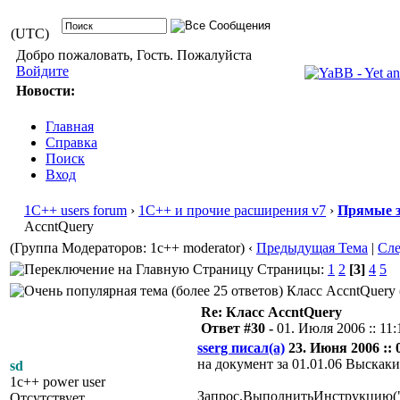
(UTC)
Добро пожаловать, Гость. Пожалуйста
Войдите
Новости:
Главная
Справка
Поиск
Вход
1С++ users forum
›
1С++ и прочие расширения v7
›
Прямые з
AccntQuery
(Группа Модераторов: 1c++ moderator)
‹
Предыдущая Тема
|
Сл
Страницы:
1
2
[3]
4
5
Класс AccntQuery 
Re: Класс AccntQuery
Ответ #30 -
01. Июля 2006 :: 11:
sserg писал(а)
23. Июня 2006 :: 
на документ за 01.01.06 Выскак
sd
1c++ power user
Запрос.ВыполнитьИнструкцию("s
Отсутствует