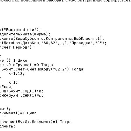
;

;
