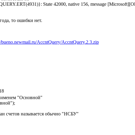
ERT(4931)}: State 42000, native 156, message [Microsoft][ODBC
года, то ошибки нет.
://bueno.newmail.ru/AccntQuery/AccntQuery.2.3.zip
18
с именем "Основной"
вной");
ан счетов называется обычно "НСБУ"