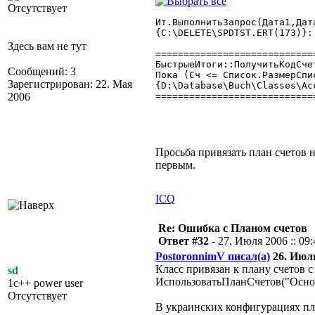
Отсутствует
Ит.ВыполнитьЗапрос(Дата1,Дат
{C:\DELETE\SPDTST.ERT(173)}:
Здесь вам не тут
============================
БыстрыеИтоги::ПолучитьКодСчета(Счет
Сообщений: 3
Пока (Сч <= Список.РазмерСпи
Зарегистрирован: 22. Мая
{D:\Database\Buch\Classes\Ac
2006
============================
Просьба привязать план счетов н
первым.
ICQ
Re: Ошибка с Планом счетов
Ответ #32 -
27. Июля 2006 :: 09:
PostoronnimV писал(а)
26. Июля
Класс привязан к плану счетов 
sd
ИспользоватьПланСчетов("Осн
1c++ power user
Отсутствует
В украинских конфигурациях пл