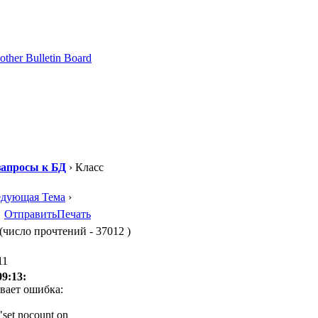
апросы к БД
› Класс
едующая Тема
›
Отправить
Печать
(число прочтений - 37012 )
11
09:13:
ивает ошибка:
et nocount on