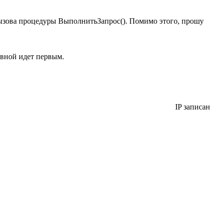
 вызова процедуры ВыполнитьЗапрос(). Помимо этого, прошу
овной идет первым.
IP записан