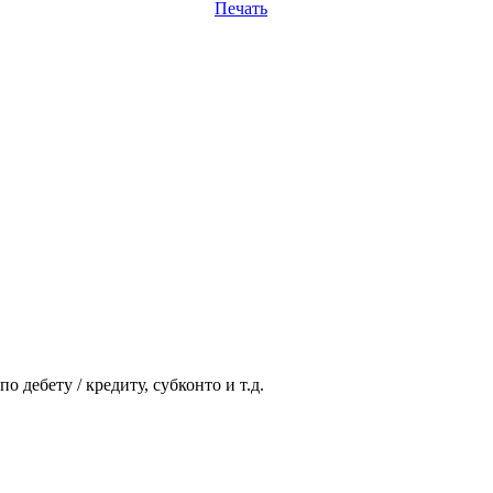
Печать
 дебету / кредиту, субконто и т.д.