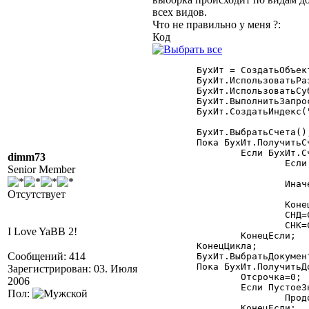
всех видов.
Что не правильно у меня ?:
Код
	БухИт = СоздатьОбъект("БыстрыеИтоги");

	БухИт.ИспользоватьРазделительУчета(Фирма);

	БухИт.ИспользоватьСубконто(ВидыСубконто.Контрагенты,ВыбКлиент,1);

	БухИт.ВыполнитьЗапрос(ДатаНач,ДатаКон,"60,62",,,1,"Проводка","С");

	БухИт.СоздатьИндекс("Счет,Период");

	БухИт.ВыбратьСчета();

	Пока БухИт.ПолучитьСчет()=1 Цикл

		Если БухИт.Счет.ЭтоГруппа()=0 Тогда

dimm73
			Если БухИт.Счет=СчетПоКоду("62.2") Тогда

Senior Member
				к=1.18
			Иначе

Отсутствует
				к=1
			КонецЕсли;

			СНД=СНД+БухИт.СНД(1)*к;

			СНК=СНК+БухИт.СНК(1)*к;

I Love YaBB 2!
		КонецЕсли;

	КонецЦикла;

Сообщений: 414
	БухИт.ВыбратьДокументы();

	Пока БухИт.ПолучитьДокумент()=1 Цикл

Зарегистрирован: 03. Июля
		Отсрочка=0;

2006
		Если ПустоеЗначение(БухИт.Документ)=1 Тогда

Пол:
			Продолжить;

		КонецЕсли;
