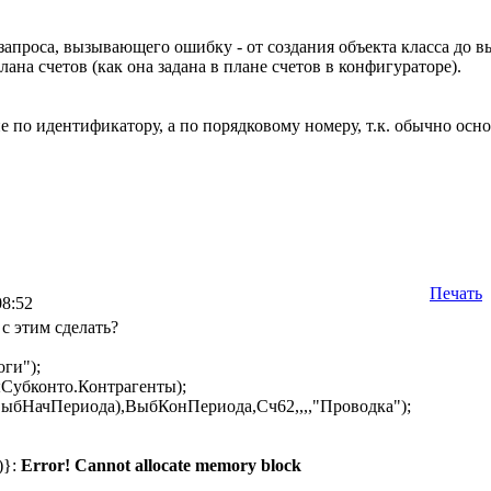
запроса, вызывающего ошибку - от создания объекта класса до
ана счетов (как она задана в плане счетов в конфигураторе).
е по идентификатору, а по порядковому номеру, т.к. обычно осн
Печать
08:52
с этим сделать?
ги");
Субконто.Контрагенты);
ыбНачПериода),ВыбКонПериода,Сч62,,,,"Проводка");
)}:
Error! Cannot allocate memory block