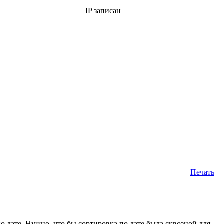
IP записан
Печать
 дате. Нужно, что бы сортировка по дате была сквозной для