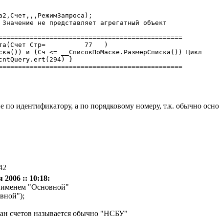
а2,Счет,,,РежимЗапроса);

 Значение не представляет агрегатный объект

===============================================

 Стр=	  77   )

ска()) и (Сч <= __СписокПоМаске.РазмерСписка()) Цикл

cntQuery.ert(294) }

=============================================== 

е по идентификатору, а по порядковому номеру, т.к. обычно осн
42
 2006 :: 10:18:
с именем "Основной"
овной");
ан счетов называется обычно "НСБУ"