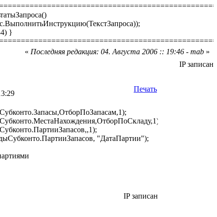
==================================================
татыЗапроса()
с.ВыполнитьИнструкцию(ТекстЗапроса));
84) }
==================================================
«
Последняя редакция: 04. Августа 2006 :: 19:46 - mab
»
IP записан
Печать
13:29
Субконто.Запасы,ОтборПоЗапасам,1);
Субконто.МестаНахождения,ОтборПоСкладу,1);
убконто.ПартииЗапасов,,1);
дыСубконто.ПартииЗапасов, "ДатаПартии");
партиями
IP записан