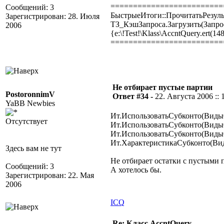
=========================
Сообщений: 3
БыстрыеИтоги::ПрочитатьРезуль
Зарегистрирован: 28. Июля
ТЗ_КэшЗапроса.Загрузить(Запро
2006
{e:\!Test!\Klass\AccntQuery.ert(14
=========================
Не отбирает пустые партии
PostoronnimV
Ответ #34 -
22. Августа 2006 :: 
YaBB Newbies
Ит.ИспользоватьСубконто(Виды
Отсутствует
Ит.ИспользоватьСубконто(Виды
Ит.ИспользоватьСубконто(ВидыС
Ит.ХарактеристикаСубконто(Ви
Здесь вам не тут
Не отбирает остатки с пустыми 
Сообщений: 3
А хотелось бы.
Зарегистрирован: 22. Мая
2006
ICQ
Re: Класс AccntQuery