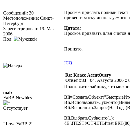
Просьба прислать полный текст 
Сообщений: 30
привести маску используемого пл
Местоположение: Санкт-
Петербург
Цитата:
Зарегистрирован: 19. Мая
Просьба привязать план счетов н
2006
Пол:
Принято.
ICQ
Re: Класс AccntQuery
Ответ #33 -
04. Августа 2006 :: 
Подскажите чайнику, что можно 
mab
BIi=СоздатьОбъект("БыстрыеИто
YaBB Newbies
BIi.ИспользоватьСубконто(Виды
BIi.ВыполнитьЗапрос(НачГода(В
Отсутствует
BIi.ВыбратьСубконто(1);
{E:\!TEST!\ОТЧЕТЫ\test.ERT(80
I Love YaBB 2!