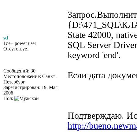
Запрос.Выполнит
{D:\471_SQL\К
State 42000, nati
sd
SQL Server Driver
1c++ power user
Отсутствует
keyword 'end'.
Сообщений: 30
Если дата докумен
Местоположение: Санкт-
Петербург
Зарегистрирован: 19. Мая
2006
Пол:
Подтверждаю. Ис
http://bueno.newm