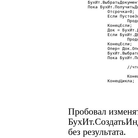
	БухИт.ВыбратьДокументы();

	Пока БухИт.ПолучитьДокумент()=1 Цикл

		Отсрочка=0;

		Если ПустоеЗначение(БухИт.Документ)=1 Тогда

			Продолжить;

		КонецЕсли;

		Док = БухИт.Документ;

		Если БухИт.ДО()+БухИт.КО()=0 ТОгда

			Продолжить;

		КонецЕсли;

		Опер= Док.Операция;

		БухИт.ВыбратьПроводки();

		Пока БухИт.ПолучитьПроводку()=1 Цикл

				 Опер.ПолучитьПроводкуПоНомеру(БухИт.НомерПровод
			//что-то считатем

			КонецЦикла;

		КонецЦикла;

Пробовал изменят
БухИт.СоздатьИн
без результата.