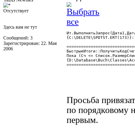
Отсутствует
Здесь вам не тут
Ит.ВыполнитьЗапрос(Дата1,Дат
Сообщений: 3
{C:\DELETE\SPDTST.ERT(173)}:
Зарегистрирован: 22. Мая
============================
2006
БыстрыеИтоги::ПолучитьКодСчета(Счет
Пока (Сч <= Список.РазмерСпи
{D:\Database\Buch\Classes\Ac
============================
Просьба привязат
по порядковому н
первым.