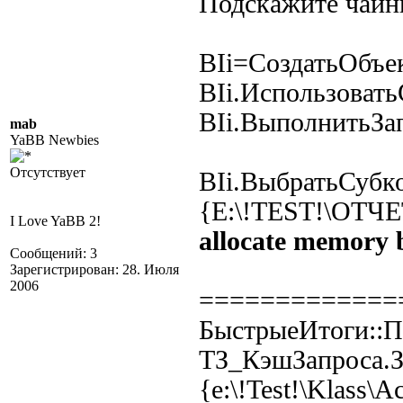
Подскажите чайни
BIi=СоздатьОбъе
BIi.Использоват
BIi.ВыполнитьЗа
mab
YaBB Newbies
Отсутствует
BIi.ВыбратьСубко
{E:\!TEST!\ОТЧЕ
I Love YaBB 2!
allocate memory 
Сообщений: 3
Зарегистрирован: 28. Июля
2006
=============
БыстрыеИтоги::П
ТЗ_КэшЗапроса.З
{e:\!Test!\Klass\A