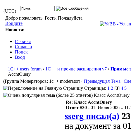
(UTC)
Добро пожаловать, Гость. Пожалуйста
Войдите
Новости:
Главная
Справка
Поиск
Вход
1С++ users forum
›
1С++ и прочие расширения v7
›
Прямые з
AccntQuery
(Группа Модераторов: 1c++ moderator)
‹
Предыдущая Тема
|
Сл
Страницы:
1
2
[3]
4
5
Класс AccntQuery 
Re: Класс AccntQuery
Ответ #30 -
01. Июля 2006 :: 11:
sserg писал(а)
23
на документ за 0