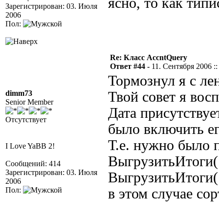
ясно, то как тип
Зарегистрирован: 03. Июля
2006
Пол:
Re: Класс AccntQuery
Ответ #44 -
11. Сентября 2006 ::
Тормознул я с ле
dimm73
Твой совет я вос
Senior Member
Дата присутствуе
Отсутствует
было включить е
Т.е. нужно было 
I Love YaBB 2!
ВыгрузитьИтоги(
Сообщений: 414
Зарегистрирован: 03. Июля
ВыгрузитьИтоги(
2006
Пол:
в этом случае со