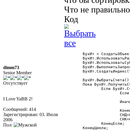
что бы сортировк
Что не правильно
Код
	БухИт = СоздатьОбъект("БыстрыеИтоги");

	БухИт.ИспользоватьРазделительУчета(Фирма);

	БухИт.ИспользоватьСубконто(ВидыСубконто.Контрагенты,ВыбКлиент,1);

	БухИт.ВыполнитьЗапрос(ДатаНач,ДатаКон,"60,62",,,1,"Проводка","С");

dimm73
	БухИт.СоздатьИндекс("Счет,Период");

Senior Member
	БухИт.ВыбратьСчета();

Отсутствует
	Пока БухИт.ПолучитьСчет()=1 Цикл

		Если БухИт.Счет.ЭтоГруппа()=0 Тогда

			Если БухИт.Счет=СчетПоКоду("62.2") Тогда

				к=1.18
I Love YaBB 2!
			Иначе

				к=1
Сообщений: 414
			КонецЕсли;

Зарегистрирован: 03. Июля
			СНД=СНД+БухИт.СНД(1)*к;

			СНК=СНК+БухИт.СНК(1)*к;

2006
		КонецЕсли;

Пол:
	КонецЦикла;
