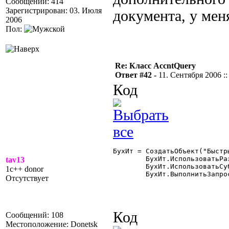
Сообщений: 414
Зарегистрирован: 03. Июля
документа, у мен
2006
Пол:
Re: Класс AccntQuery
Ответ #42 -
11. Сентября 2006 ::
Код
БухИт = СоздатьОбъект("Быстры
	БухИт.ИспользоватьРазделительУчета(Фирма);

tav13
	БухИт.ИспользоватьСубконто(ВидыСубконто.Контрагенты,ВыбКлиент,1);

1c++ donor
	БухИт.ВыполнитьЗапрос(ДатаНач,ДатаКон,"60,62",,,1,"Проводка","С"); 

Отсутствует
Код
Сообщений: 108
Местоположение: Donetsk