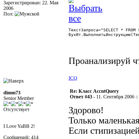
Зарегистрирован: 22. Мая
2006
Пол:
ТекстЗапроса="SELECT * FROM $
БухИт.ВыполнитьИнструкцию(Тек
Проанализируй чт
ICQ
Re: Класс AccntQuery
dimm73
Ответ #43 -
11. Сентября 2006 ::
Senior Member
Здорово!
Отсутствует
Только маленькая
I Love YaBB 2!
Если стипизацией
Сообщений: 414