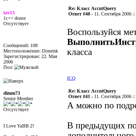
Re: Класс AccntQuery
tav13
Ответ #40 -
11. Сентября 2006 ::
1c++ donor
Отсутствует
Воспользуйся ме
ВыполнитьИнст
Сообщений: 108
класса
Местоположение: Donetsk
Зарегистрирован: 22. Мая
2006
Пол:
ICQ
Re: Класс AccntQuery
dimm73
Ответ #41 -
11. Сентября 2006 ::
Senior Member
А можно по подро
Отсутствует
В предыдущих по
I Love YaBB 2!
дополнительного 