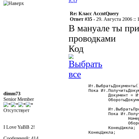
ICQ
Re: Класс AccntQuery
Ответ #35 -
29. Августа 2006 :: 
В мануале ты пр
проводками
Код
	Ит.ВыбратьДокументы();

	Пока Ит.ПолучитьДокумент() = 1 Цикл

dimm73
		Документ = Ит.ТекущийДокумент();

Senior Member
		ОборотыДокумента = Ит.ДО()-Ит.КО();

		Ит.ВыбратьПроводки();

Отсутствует
		Пока Ит.ПолучитьПроводку() = 1 Цикл

			НомерПроводки = Ит.НомерПроводки();

			ОборотыПроводки = Ит.ДО()-Ит.КО();

I Love YaBB 2!
		КонецЦикла;

	КонецЦикла;

Сообщений: 414