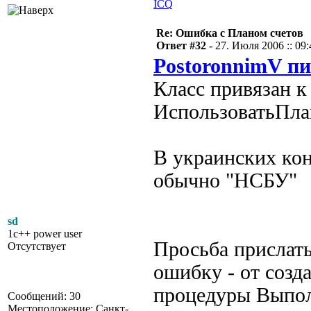
ICQ
Re: Ошибка с Планом счетов
Ответ #32 -
27. Июля 2006 :: 09:
PostoronnimV пи
Класс привязан к
ИспользоватьПла
В украинских кон
обычно "НСБУ"
sd
1c++ power user
Просьба прислать
Отсутствует
ошибку - от созд
процедуры Выпол
Сообщений: 30
Местоположение: Санкт-