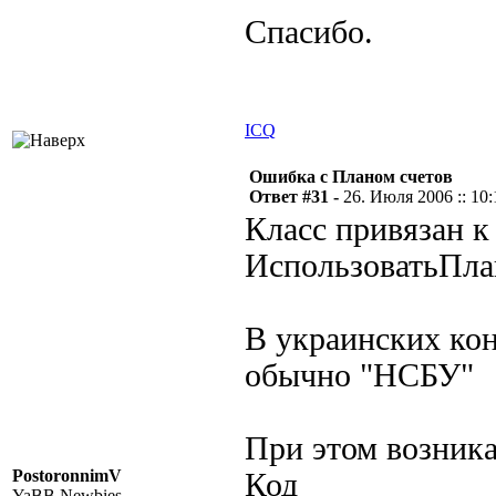
Спасибо.
ICQ
Ошибка с Планом счетов
Ответ #31 -
26. Июля 2006 :: 10:
Класс привязан к
ИспользоватьПла
В украинских кон
обычно "НСБУ"
При этом возник
PostoronnimV
Код
YaBB Newbies