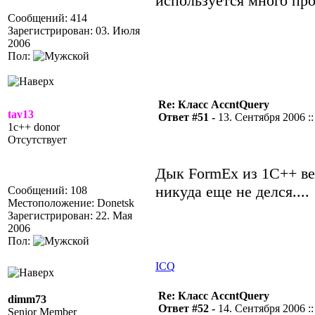
используется много пр
Сообщений: 414
Зарегистрирован: 03. Июля
2006
Пол:
Re: Класс AccntQuery
tav13
Ответ #51 -
13. Сентября 2006 ::
1c++ donor
Отсутствует
Дык FormEx из 1С++ вер
никуда еще не делся....
Сообщений: 108
Местоположение: Donetsk
Зарегистрирован: 22. Мая
2006
Пол:
ICQ
Re: Класс AccntQuery
dimm73
Ответ #52 -
14. Сентября 2006 ::
Senior Member