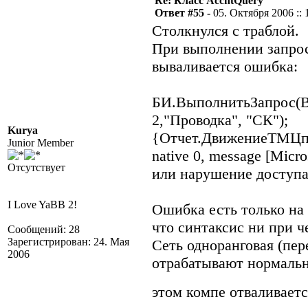
Re: Класс AccntQuery
Ответ #55 -
05. Октября 2006 :: 
Столкнулся с траблой.
При выполнении запрос
вываливается ошибка:
БИ.ВыполнитьЗапрос(В
2,"Проводка", "СК");
Kurya
{Отчет.ДвижениеТМЦпо
Junior Member
native 0, message [Mic
Отсутствует
или нарушение доступ
I Love YaBB 2!
Ошибка есть только на 
что синтаксис ни при ч
Сообщений: 28
Зарегистрирован: 24. Мая
Сеть одноранговая (пе
2006
отрабатывают нормаль
этом компе отваливает