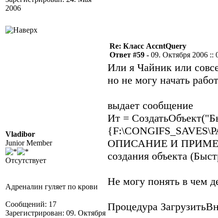
2006
Re: Класс AccntQuery
Ответ #59 -
09. Октября 2006 :: 
Или я Чайник или совс
но не могу начать раб
выдает сообщение
Ит = СоздатьОбъект("Б
{F:\CONGIFS_SAVES\
Vladibor
ОПИСАНИЕ И ПРИМЕРЫ
Junior Member
создания объекта (Быс
Отсутствует
Не могу понять в чем д
Адреналин гуляет по крови
Сообщений: 17
Процедура ЗагрузитьВн
Зарегистрирован: 09. Октября