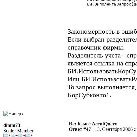
	БИ.ВыполнитьЗапрос(Дата1,Дата2,"60,62",,,3,"Проводка","С");

Закономерность в ошиб
Если выбран разделител
справочник фирмы.
Разделитель учета - сп
является ссылка на сп
БИ.ИспользоватьКорСу
Или БИ.ИспользоватьР
То запрос выполняется
КорСубконто1.
Re: Класс AccntQuery
dimm73
Ответ #47 -
13. Сентября 2006 ::
Senior Member