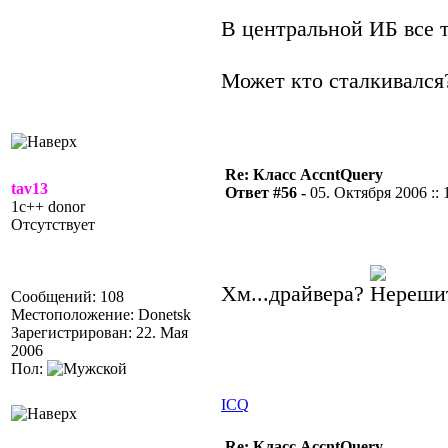
В центральной ИБ все т
Может кто сталкивался?
Re: Класс AccntQuery
tav13
Ответ #56 -
05. Октября 2006 :: 
1c++ donor
Отсутствует
Хм...драйвера?
Сообщений: 108
Местоположение: Donetsk
Зарегистрирован: 22. Мая
2006
Пол:
ICQ
Re: Класс AccntQuery