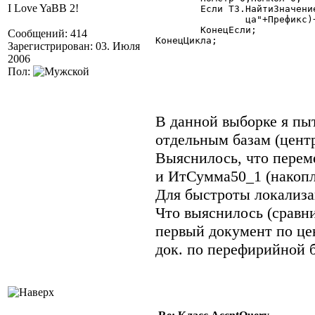
I Love YaBB 2!
	Если ТЗ.НайтиЗначение(Дата50_1,НомСтр,НомКол)=1 Тогда

		ца"+Префикс)+Сумма50_1);

	КонецЕсли;

Сообщений: 414
КонецЦикла;

Зарегистрирован: 03. Июля
2006
Пол:
В данной выборке я пы
отдельным базам (цент
Выяснилось, что перем
и ИтСумма50_1 (накопл
Для быстроты локализа
Что выяснилось (сравни
первый документ по цен
док. по перефирийной б