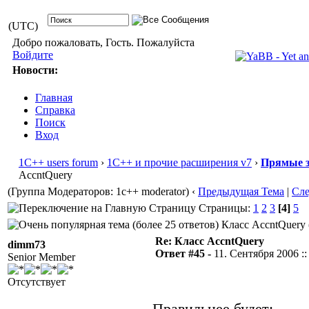
(UTC)
Добро пожаловать, Гость. Пожалуйста
Войдите
Новости:
Главная
Справка
Поиск
Вход
1С++ users forum
›
1С++ и прочие расширения v7
›
Прямые з
AccntQuery
(Группа Модераторов: 1c++ moderator)
‹
Предыдущая Тема
|
Сл
Страницы:
1
2
3
[4]
5
Класс AccntQuery 
Re: Класс AccntQuery
dimm73
Ответ #45 -
11. Сентября 2006 ::
Senior Member
Отсутствует
Правильнее будет: