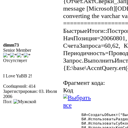
{Отчет.АктСверки_Запро
message [Microsoft][ODB
converting the varchar v
==================
БыстрыеИтоги::Постро
НачПозиция=20060801,
СчетаЗапроса=60,62, 
dimm73
Senior Member
Периодичность=Проводк
Запрос.ВыполнитьИнстр
Отсутствует
{E:\base\AccntQuery.ert(
I Love YaBB 2!
Фрагмент кода:
Сообщений: 414
Код
Зарегистрирован: 03. Июля
2006
Пол:
	БИ=СоздатьОбъект("БыстрыеИтоги");

	БИ.ИспользоватьРазделительУчета(Фирма);

	БИ.ИспользоватьСубконто(ВидыСубконто.Контрагенты,Клиент,1);

	БИ.ИспользоватьКорСубконто(ВидыСубконто.Контрагенты);
