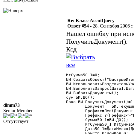
Re: Класс AccntQuery
Ответ #54 -
28. Сентября 2006 ::
Нашел ошибку при испо
ПолучитьДокумент().
Код
ИтСумма50_1=0;

БИ=СоздатьОбъект("БыстрыеИтог
БИ.ИспользоватьРазделительУче
БИ.ВыполнитьЗапрос(Дата1,Дат
БИ.ВыбратьДокументы();

сум=БИ.ДО();

Пока БИ.ПолучитьДокумент()=1 
dimm73
	Документ = БИ.ТекущийДокумент();

Senior Member
	Префикс=Лев(Документ.НомерДок,1);

	Префикс=?(Префикс<>"Б","А","Б");

	Сумма50_1=БИ.ДО();

Отсутствует
	ИтСумма50_1=ИтСумма50_1+Сумма50_1;

	Дата50_1=ДатаМесяц(Документ.ДатаДок);

	НомСтр=0;НомКол=0;
