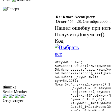
Re: Класс AccntQuery
Ответ #54 -
28. Сентября 2006 ::
Нашел ошибку при испо
ПолучитьДокумент().
Код
ИтСумма50_1=0;

БИ=СоздатьОбъект("БыстрыеИтог
БИ.ИспользоватьРазделительУче
БИ.ВыполнитьЗапрос(Дата1,Дат
БИ.ВыбратьДокументы();

сум=БИ.ДО();

Пока БИ.ПолучитьДокумент()=1 
dimm73
	Документ = БИ.ТекущийДокумент();

Senior Member
	Префикс=Лев(Документ.НомерДок,1);

	Префикс=?(Префикс<>"Б","А","Б");

	Сумма50_1=БИ.ДО();

Отсутствует
	ИтСумма50_1=ИтСумма50_1+Сумма50_1;

	Дата50_1=ДатаМесяц(Документ.ДатаДок);

	НомСтр=0;НомКол=0;
