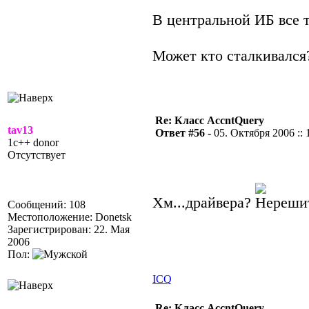
В центральной ИБ все т
Может кто сталкивался?
Re: Класс AccntQuery
tav13
Ответ #56 -
05. Октября 2006 :: 
1c++ donor
Отсутствует
Хм...драйвера?
Сообщений: 108
Местоположение: Donetsk
Зарегистрирован: 22. Мая
2006
Пол:
ICQ
Re: Класс AccntQuery