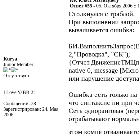
Re: Класс AccntQuery
Ответ #55 -
05. Октября 2006 :: 
Столкнулся с траблой.
При выполнении запрос
вываливается ошибка:
БИ.ВыполнитьЗапрос(В
2,"Проводка", "СК");
Kurya
{Отчет.ДвижениеТМЦпо
Junior Member
native 0, message [Mic
Отсутствует
или нарушение доступ
I Love YaBB 2!
Ошибка есть только на 
что синтаксис ни при ч
Сообщений: 28
Зарегистрирован: 24. Мая
Сеть одноранговая (пе
2006
отрабатывают нормаль
этом компе отваливает