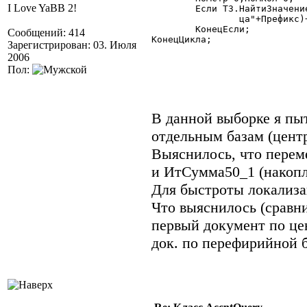
I Love YaBB 2!
	Если ТЗ.НайтиЗначение(Дата50_1,НомСтр,НомКол)=1 Тогда

		ца"+Префикс)+Сумма50_1);

	КонецЕсли;

Сообщений: 414
КонецЦикла;

Зарегистрирован: 03. Июля
2006
Пол:
В данной выборке я пы
отдельным базам (цент
Выяснилось, что перем
и ИтСумма50_1 (накопл
Для быстроты локализа
Что выяснилось (сравни
первый документ по цен
док. по перефирийной б