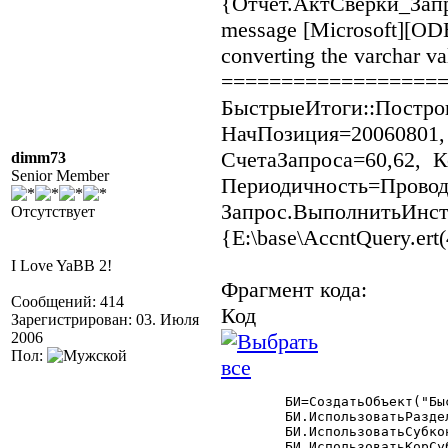
{Отчет.АктСверки_Запро
message [Microsoft][ODB
converting the varchar v
==================
БыстрыеИтоги::Постро
НачПозиция=20060801,
СчетаЗапроса=60,62, 
dimm73
Senior Member
Периодичность=Проводк
Запрос.ВыполнитьИнстр
Отсутствует
{E:\base\AccntQuery.ert(
I Love YaBB 2!
Фрагмент кода:
Сообщений: 414
Код
Зарегистрирован: 03. Июля
2006
Пол:
	БИ=СоздатьОбъект("БыстрыеИтоги");

	БИ.ИспользоватьРазделительУчета(Фирма);

	БИ.ИспользоватьСубконто(ВидыСубконто.Контрагенты,Клиент,1);

	БИ.ИспользоватьКорСубконто(ВидыСубконто.Контрагенты);
