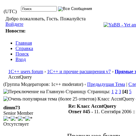
(UTC)
Добро пожаловать, Гость. Пожалуйста
Войдите
Новости:
Главная
Справка
Поиск
Вход
1С++ users forum
›
1С++ и прочие расширения v7
›
Прямые з
AccntQuery
(Группа Модераторов: 1c++ moderator)
‹
Предыдущая Тема
|
Сл
Страницы:
1
2
3
[4]
5
Класс AccntQuery 
Re: Класс AccntQuery
dimm73
Ответ #45 -
11. Сентября 2006 ::
Senior Member
Отсутствует
Правильнее будет: