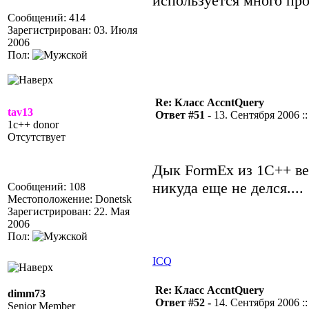
используется много пр
Сообщений: 414
Зарегистрирован: 03. Июля
2006
Пол:
Re: Класс AccntQuery
tav13
Ответ #51 -
13. Сентября 2006 ::
1c++ donor
Отсутствует
Дык FormEx из 1С++ вер
никуда еще не делся....
Сообщений: 108
Местоположение: Donetsk
Зарегистрирован: 22. Мая
2006
Пол:
ICQ
Re: Класс AccntQuery
dimm73
Ответ #52 -
14. Сентября 2006 ::
Senior Member