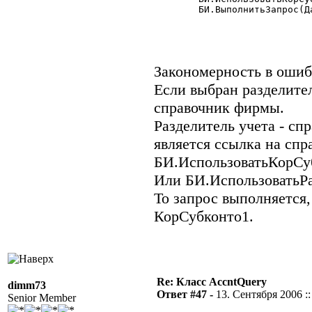
	БИ.ВыполнитьЗапрос(Дата1,Дата2,"60,62",,,3,"Проводка","С");

Закономерность в ошиб
Если выбран разделител
справочник фирмы.
Разделитель учета - сп
является ссылка на сп
БИ.ИспользоватьКорСу
Или БИ.ИспользоватьР
То запрос выполняется
КорСубконто1.
Re: Класс AccntQuery
dimm73
Ответ #47 -
13. Сентября 2006 ::
Senior Member