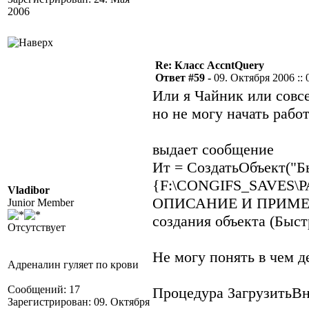
2006
Re: Класс AccntQuery
Ответ #59 -
09. Октября 2006 :: 
Или я Чайник или совс
но не могу начать раб
выдает сообщение
Ит = СоздатьОбъект("Б
{F:\CONGIFS_SAVES\
Vladibor
ОПИСАНИЕ И ПРИМЕРЫ
Junior Member
создания объекта (Быс
Отсутствует
Не могу понять в чем д
Адреналин гуляет по крови
Сообщений: 17
Процедура ЗагрузитьВн
Зарегистрирован: 09. Октября