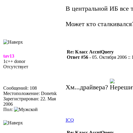
В центральной ИБ все т
Может кто сталкивался?
Re: Класс AccntQuery
tav13
Ответ #56 -
05. Октября 2006 :: 
1c++ donor
Отсутствует
Хм...драйвера?
Сообщений: 108
Местоположение: Donetsk
Зарегистрирован: 22. Мая
2006
Пол:
ICQ
Re: Класс AccntQuery