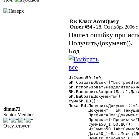
Re: Класс AccntQuery
Ответ #54 -
28. Сентября 2006 ::
Нашел ошибку при испо
ПолучитьДокумент().
Код
ИтСумма50_1=0;

БИ=СоздатьОбъект("БыстрыеИтог
БИ.ИспользоватьРазделительУче
БИ.ВыполнитьЗапрос(Дата1,Дат
БИ.ВыбратьДокументы();

сум=БИ.ДО();

Пока БИ.ПолучитьДокумент()=1 
dimm73
	Документ = БИ.ТекущийДокумент();

Senior Member
	Префикс=Лев(Документ.НомерДок,1);

	Префикс=?(Префикс<>"Б","А","Б");

	Сумма50_1=БИ.ДО();

Отсутствует
	ИтСумма50_1=ИтСумма50_1+Сумма50_1;

	Дата50_1=ДатаМесяц(Документ.ДатаДок);

	НомСтр=0;НомКол=0;
