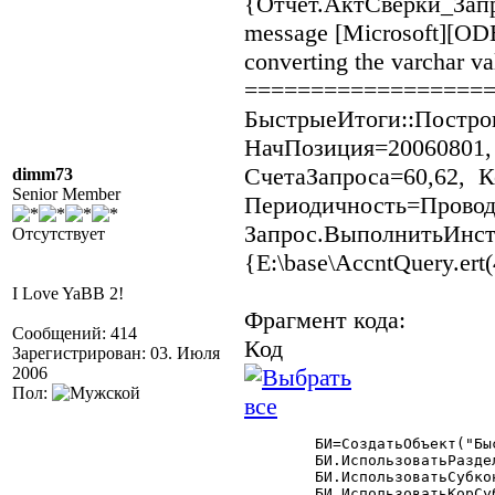
{Отчет.АктСверки_Запро
message [Microsoft][ODB
converting the varchar v
==================
БыстрыеИтоги::Постро
НачПозиция=20060801,
СчетаЗапроса=60,62, 
dimm73
Senior Member
Периодичность=Проводк
Запрос.ВыполнитьИнстр
Отсутствует
{E:\base\AccntQuery.ert(
I Love YaBB 2!
Фрагмент кода:
Сообщений: 414
Код
Зарегистрирован: 03. Июля
2006
Пол:
	БИ=СоздатьОбъект("БыстрыеИтоги");

	БИ.ИспользоватьРазделительУчета(Фирма);

	БИ.ИспользоватьСубконто(ВидыСубконто.Контрагенты,Клиент,1);

	БИ.ИспользоватьКорСубконто(ВидыСубконто.Контрагенты);
