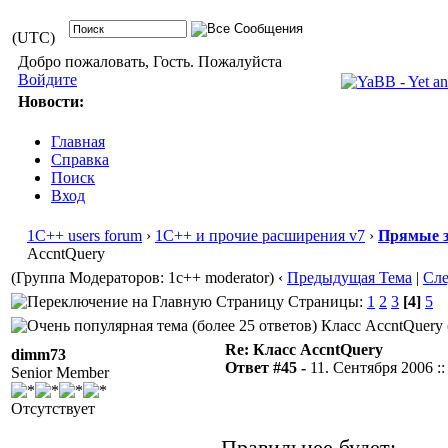
(UTC)
Добро пожаловать, Гость. Пожалуйста
Войдите
Новости:
Главная
Справка
Поиск
Вход
1С++ users forum
›
1С++ и прочие расширения v7
›
Прямые з
AccntQuery
(Группа Модераторов: 1c++ moderator)
‹
Предыдущая Тема
|
Сл
Страницы:
1
2
3
[4]
5
Класс AccntQuery 
Re: Класс AccntQuery
dimm73
Ответ #45 -
11. Сентября 2006 ::
Senior Member
Отсутствует
Правильнее будет: