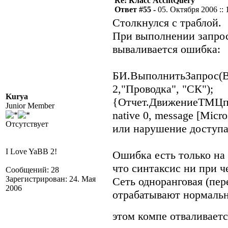
Re: Класс AccntQuery
Ответ #55 -
05. Октября 2006 :: 
Столкнулся с траблой.
При выполнении запрос
вываливается ошибка:
БИ.ВыполнитьЗапрос(В
2,"Проводка", "СК");
Kurya
{Отчет.ДвижениеТМЦпо
Junior Member
native 0, message [Mic
Отсутствует
или нарушение доступ
I Love YaBB 2!
Ошибка есть только на 
что синтаксис ни при ч
Сообщений: 28
Зарегистрирован: 24. Мая
Сеть одноранговая (пе
2006
отрабатывают нормаль
этом компе отваливает