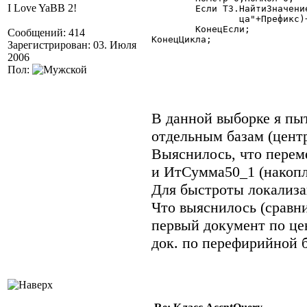
I Love YaBB 2!
	Если ТЗ.НайтиЗначение(Дата50_1,НомСтр,НомКол)=1 Тогда

		ца"+Префикс)+Сумма50_1);

	КонецЕсли;

Сообщений: 414
КонецЦикла;

Зарегистрирован: 03. Июля
2006
Пол:
В данной выборке я пы
отдельным базам (цент
Выяснилось, что перем
и ИтСумма50_1 (накопл
Для быстроты локализа
Что выяснилось (сравни
первый документ по цен
док. по перефирийной б