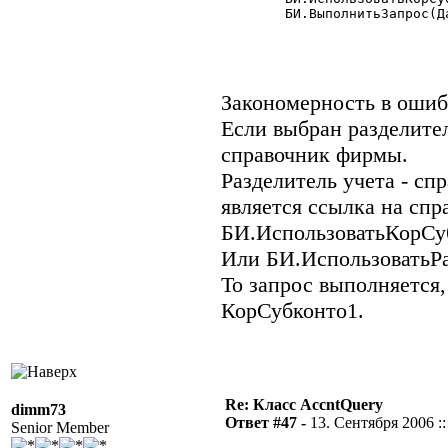
	БИ.ВыполнитьЗапрос(Дата1,Дата2,"60,62",,,3,"Проводка","С");

Закономерность в ошиб
Если выбран разделител
справочник фирмы.
Разделитель учета - сп
является ссылка на сп
БИ.ИспользоватьКорСу
Или БИ.ИспользоватьР
То запрос выполняется
КорСубконто1.
Re: Класс AccntQuery
dimm73
Ответ #47 -
13. Сентября 2006 ::
Senior Member