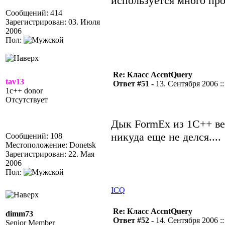
используется много пр
Сообщений: 414
Зарегистрирован: 03. Июля
2006
Пол:
Re: Класс AccntQuery
tav13
Ответ #51 -
13. Сентября 2006 ::
1c++ donor
Отсутствует
Дык FormEx из 1С++ вер
никуда еще не делся....
Сообщений: 108
Местоположение: Donetsk
Зарегистрирован: 22. Мая
2006
Пол:
ICQ
Re: Класс AccntQuery
dimm73
Ответ #52 -
14. Сентября 2006 ::
Senior Member