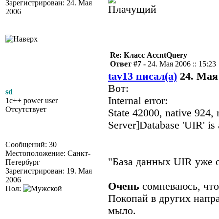
Зарегистрирован: 24. Мая
2006
Re: Класс AccntQuery
Ответ #7 -
24. Мая 2006 :: 15:23
tav13 писал(а)
24. Мая 
Вот:
sd
Internal error:
1c++ power user
Отсутствует
State 42000, native 924
Server]Database 'UIR' is 
Сообщений: 30
Местоположение: Санкт-
"База данных UIR уже 
Петербург
Зарегистрирован: 19. Мая
2006
Очень
сомневаюсь, что
Пол:
Покопай в других напра
мыло.