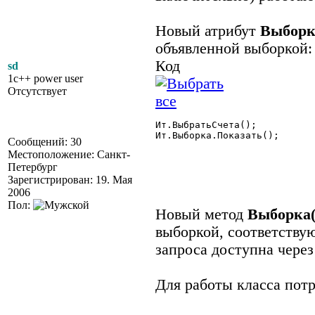
Новый атрибут
Выборк
объявленной выборкой:
Код
sd
1c++ power user
Отсутствует
Ит.ВыбратьСчета();

Ит.Выборка.Показать();

Сообщений: 30
Местоположение: Санкт-
Петербург
Зарегистрирован: 19. Мая
2006
Пол:
Новый метод
Выборка(
выборкой, соответству
запроса доступна чере
Для работы класса потр