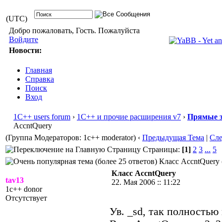
(UTC)
Добро пожаловать, Гость. Пожалуйста
Войдите
Новости:
Главная
Справка
Поиск
Вход
1С++ users forum
›
1С++ и прочие расширения v7
›
Прямые з
AccntQuery
(Группа Модераторов: 1c++ moderator)
‹
Предыдущая Тема
|
Сл
Страницы:
[1]
2
3
...
5
Класс AccntQuery 
Класс AccntQuery
tav13
22. Мая 2006 :: 11:22
1c++ donor
Отсутствует
Ув. _sd, так полностью 