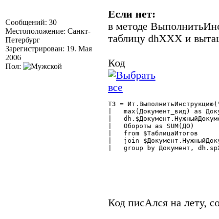
Если нет:
Сообщений: 30
в методе ВыполнитьИн
Местоположение: Санкт-
таблицу dhXXX и вытащ
Петербург
Зарегистрирован: 19. Мая
2006
Код
Пол:
ТЗ = Ит.ВыполнитьИнструкцию(
|   max(Документ_вид) as Доку
|   dh.$Документ.НужныйДокум
|   Обороты as SUM(ДО)

|   from $ТаблицаИтогов

|   join $Документ.НужныйДок
|   group by Документ, dh.spX
Код писАлся на лету, с