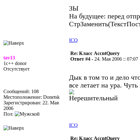
ЗЫ
На будущее: перед отпр
СтрЗаменить(ТекстПости
ICQ
Re: Класс AccntQuery
tav13
Ответ #4 -
24. Мая 2006 :: 07:07
1c++ donor
Отсутствует
Дык в том то и дело что
все летает на ура. Чут
Сообщений: 108
Местоположение: Donetsk
Зарегистрирован: 22. Мая
2006
Пол:
ICQ
Re: Класс AccntQuery