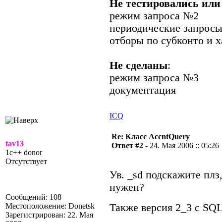
Не тестировались или
режим запроса №2
периодические запросы
отборы по субконто и 
Не сделаны
:
режим запроса №3
документация
ICQ
Re: Класс AccntQuery
tav13
Ответ #2 -
24. Мая 2006 :: 05:26
1c++ donor
Отсутствует
Ув. _sd подскажите плз
нужен?
Сообщений: 108
Местоположение: Donetsk
Также версия 2_3 с SQ
Зарегистрирован: 22. Мая