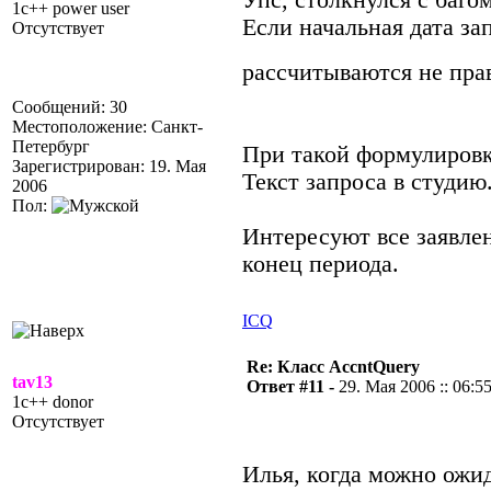
Упс, столкнулся с баг
1c++ power user
Если начальная дата за
Отсутствует
рассчитываются не пр
Сообщений: 30
Местоположение: Санкт-
Петербург
При такой формулировке
Зарегистрирован: 19. Мая
Текст запроса в студию
2006
Пол:
Интересуют все заявле
конец периода.
ICQ
Re: Класс AccntQuery
tav13
Ответ #11 -
29. Мая 2006 :: 06:5
1c++ donor
Отсутствует
Илья, когда можно ожи