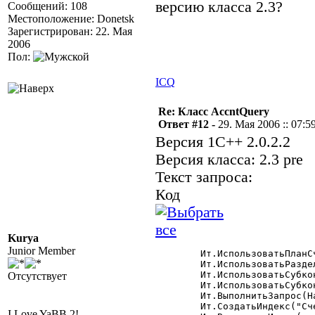
версию класса 2.3?
Сообщений: 108
Местоположение: Donetsk
Зарегистрирован: 22. Мая
2006
Пол:
ICQ
Re: Класс AccntQuery
Ответ #12 -
29. Мая 2006 :: 07:5
Версия 1С++ 2.0.2.2
Версия класса: 2.3 pre
Текст запроса:
Код
Kurya
Junior Member
	Ит.ИспользоватьПланСчетов("Основной");

	Ит.ИспользоватьРазделительУчета(ВыбФирма);

	Ит.ИспользоватьСубконто(ВидыСубконто.Сотрудники);

Отсутствует
	Ит.ИспользоватьСубконто(ВидыСубконто.ТМЦ);

	Ит.ВыполнитьЗапрос(НачДата,КонДата,"2812",,,1,,"СК");

	Ит.СоздатьИндекс("Счет,Субконто1,Субконто2,РазделительУчета");  

I Love YaBB 2!