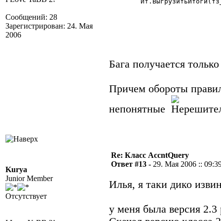
	Ит.ВыгрузитьИтоги(тз_р,"Счет,Субконто1,Субконто2,РазделительУчета");

Сообщений: 28
Зарегистрирован: 24. Мая
2006
Бага получается только
Причем обороты правил
непонятные
Re: Класс AccntQuery
Ответ #13 -
29. Мая 2006 :: 09:3
Kurya
Junior Member
Илья, я таки дико изв
Отсутствует
у меня была версия 2.3 