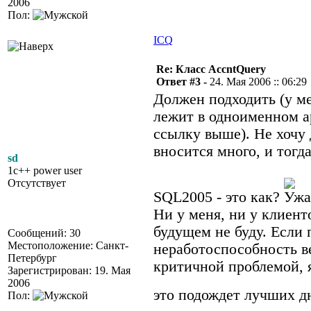
2006
Пол:
ICQ
Re: Класс AccntQuery
Ответ #3 -
24. Мая 2006 :: 06:29
Должен подходить (у ме
лежит в одноименном ар
ссылку выше). Не хочу 
вносится много, и тогд
sd
1c++ power user
Отсутствует
SQL2005 - это как?
Ни у меня, ни у клиенто
будущем не буду. Если
Сообщений: 30
Местоположение: Санкт-
неработоспособность ве
Петербург
критичной проблемой, я
Зарегистрирован: 19. Мая
2006
это подождет лучших д
Пол: