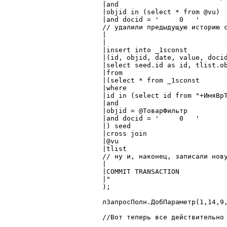
	|and

	|objid in (select * from @vu)

	|and docid = '     0   '

	// удалили предыдущую историю согласно расстрельных списков НКВД

	|

	|

	|insert into _1sconst

	|(id, objid, date, value, docid, time, actno,lineno_,tvalue)

	|select seed.id as id, tlist.objid as objid, seed.date as date, seed.value as value, seed.docid as docid, seed.time as time, seed.actno as actno, seed.lineno_ as lineno_, seed.tvalue as tvalue

	|from

	|(select * from _1sconst

	|where

	|id in (select id from "+ИмяВрТаб+")

	|and

	|objid = @ТоварФильтр

	|and docid = '     0   '

	|) seed

	|cross join

	|@vu

	|tlist

	// ну и, наконец, записали новую историю. А то раньше я часто задумывался, зачем придумали cross join :)

	|

	|COMMIT TRANSACTION

	|"

	);

	лЗапросПолн.ДобПараметр(1,14,9,0);

	//Вот теперь все действительно готово_
