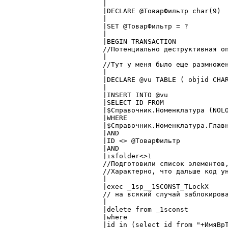
	|

	|DECLARE @ТоварФильтр char(9)

	|

	|SET @ТоварФильтр = ?

	|

	|BEGIN TRANSACTION

	//Потенциально деструктивная операция - без транзакции никак

	|

	//Тут у меня было еще размножение непериодических реквизитов через UPDATE - долго и очевидно, выкинул нафик

	|

	|DECLARE @vu TABLE ( objid CHAR(9), PRIMARY KEY CLUSTERED (objid) )

	|

	|INSERT INTO @vu

	|SELECT ID FROM

	|$Справочник.Номенклатура (NOLOCK)

	|WHERE

	|$Справочник.Номенклатура.ГлавныйЛист = @ТоварФильтр

	|AND

	|ID <> @ТоварФильтр

	|AND

	|isfolder<>1

	//Подготовили список элементов, подлежащих обработке

	//Характерно, что дальше код универсален и вообще не зависит от вида справочника

	|

	|exec _1sp__1SCONST_TLockX

	// на всякий случай заблокировали константы

	|

	|delete from _1sconst

	|where

	|id in (select id from "+ИмяВрТаб+")
