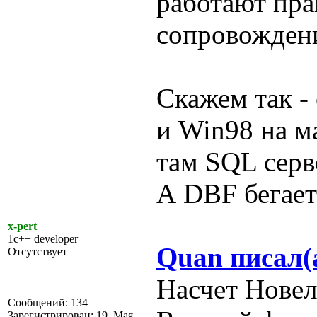
работают пра
сопровождени
Скажем так -
и Win98 на м
там SQL серв
А DBF бегает
x-pert
1c++ developer
Quan писал(
Отсутствует
Насчет Новел
Сообщений: 134
Зарегистрирован: 19. Мая