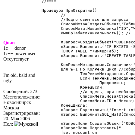
//****

Процедура ПриОткрытии()

	//..............

	//Подготовим все для запроса

	СписокМета=СоздатьОбъект("ТаблицаЗначений");

	СписокМета.НоваяКолонка("ID","Число");

	ИмяВрТаб=глУникальность(); //...ну, это по вкусу -  кто как создает имена врем.таблиц.

	лЗапрос=СоздатьОбъект("ODBCRecordSet");

Quan
	лЗапрос.Выполнить("IF EXISTS (SELECT * FROM tempdb..sysobjects WHERE ID=OBJECT_ID('tempdb.."+ИмяВрТаб+"') AND sysstat & 0xf = 3 )

1c++ donor
	|DROP TABLE "+ИмяВрТаб);

1c++ power user
	лЗапрос.Выполнить("CREATE TABLE "+ИмяВрТаб+"( ID INT, PRIMARY KEY CLUSTERED (ID) )");

Отсутствует
	КолРекв=Метаданные.Справочник("Номенклатура").Реквизит();

	Для ъ=1 По КолРекв Цикл //Собираем все периодические реквизиты

		ТекРекв=Метаданные.Справочник("Номенклатура").Реквизит(ъ);

I'm old, bald and
		Если ТекРекв.Периодический=0 Тогда

ugly.
			Продолжить;

		КонецЕсли;

Сообщений: 273
		//а здесь, при необходимости, можно исключить из обработки некоторые из реквизитов (Если...Продолжить)

		СписокМета.НоваяСтрока();

Местоположение:
		СписокМета.ID = Число(гМета.ИДОбъекта(ТекРекв));

Новосибирск --
	КонецЦикла;

Москва
	лЗапрос.Подготовить("Insert into "+ИмяВрТаб+" Values (?)");

Зарегистрирован:
	лЗапрос.ВыполнитьSQL_ИзТЗ(СписокМета); //Готовим временную таблицу

20. Мая 2006
	лЗапросПолн=СоздатьОбъект("ODBCRecordSet"); //Готовим запрос

Пол:
	лЗапросПолн.Подготовить("

	|set nocount on
