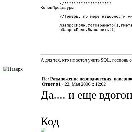
	//********************

КонецПроцедуры

	//Теперь, по мере надобности многократно используем.запрос по назначению - в данном случае размножаем реквизиты элемента "Ста"

	лЗапросПолн.УстПараметр(1,гМета.ЗначениеВСтрокуБД(Ста));

	лЗапросПолн.Выполнить();

А для тех, кто не хотел учить SQL, господь
Re: Размножение периодических, наверно
Ответ #1 -
22. Мая 2006 :: 12:02
Да.... и еще вдого
Код