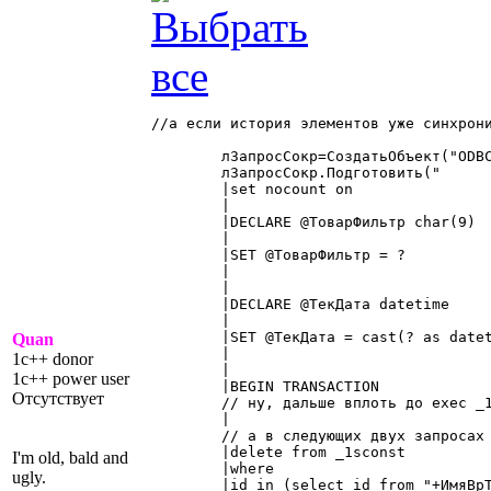
//а если история элементов уже синхрони
	лЗапросСокр=СоздатьОбъект("ODBCRecordSet");

	лЗапросСокр.Подготовить("

	|set nocount on

	|

	|DECLARE @ТоварФильтр char(9)

	|

	|SET @ТоварФильтр = ?

	|

	|

	|DECLARE @ТекДата datetime

	|

	|SET @ТекДата = cast(? as datetime)

Quan
	|

1c++ donor
	|

1c++ power user
	|BEGIN TRANSACTION

Отсутствует
	// ну, дальше вплоть до exec _1sp__1SCONST_TLockX неинтересно, поскольку то же самое

	|

	// а в следующих двух запросах всего лишь добавляем условие по дате

	|delete from _1sconst

I'm old, bald and
	|where

ugly.
	|id in (select id from "+ИмяВрТаб+")
