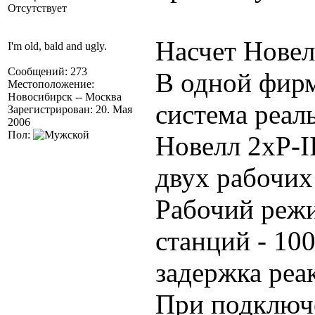
Отсутствует
Насчет Новел
I'm old, bald and ugly.
Сообщений: 273
В одной фирм
Местоположение:
Новосибирск -- Москва
система реал
Зарегистрирован: 20. Мая
2006
Пол:
Новелл 2xP-I
двух рабочих 
Рабочий режи
станций - 10
задержка реа
При подключе