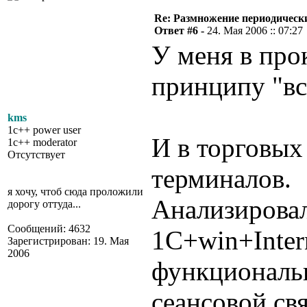
Re: Размножение периодическ
Ответ #6 -
24. Мая 2006 :: 07:27
У меня в про
принципу "вс
kms
1c++ power user
И в торговых
1c++ moderator
Отсутствует
терминалов.
я хочу, чтоб сюда проложили
Анализировал
дорогу оттуда...
Сообщений: 4632
1С+win+Inter
Зарегистрирован: 19. Мая
2006
функциональн
сеансовой св