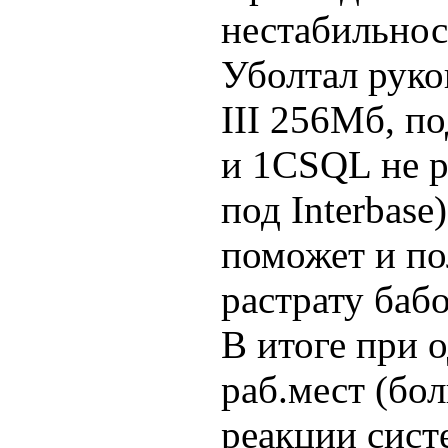
нестабильнос
Уболтал руко
III 256Мб, п
и 1СSQL не р
под Interbase
поможет и по
растрату бабо
В итоге при 
раб.мест (бо
реакции сист