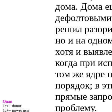
дома. Дома е
дефолтовыми
решил разор
но и на одно
хотя и выявл
когда при ис
том же ядре 
порядок; в эт
прямые запро
Quan
проблему.
1c++ donor
1c++ power user