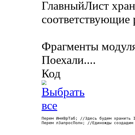
ГлавныйЛист храни
соответствующие 
Фрагменты модуля
Поехали....
Код
Перем ИмяВрТаб; //Здесь будем хранить I
Перем лЗапросПолн; //Единожды создадим 