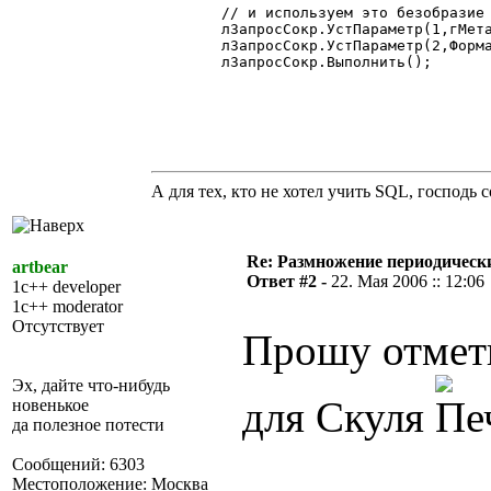
	// и используем это безобразие вполне очевидным образом

	лЗапросСокр.УстПараметр(1,гМета.ЗначениеВСтрокуБД(Ста));

	лЗапросСокр.УстПараметр(2,Формат(РабочаяДата(),"ДГГГГММДД"));

	лЗапросСокр.Выполнить();

А для тех, кто не хотел учить SQL, господь
Re: Размножение периодическ
artbear
Ответ #2 -
22. Мая 2006 :: 12:06
1c++ developer
1c++ moderator
Отсутствует
Прошу отмети
Эх, дайте что-нибудь
для Скуля
новенькое
да полезное потести
Сообщений: 6303
Местоположение: Москва