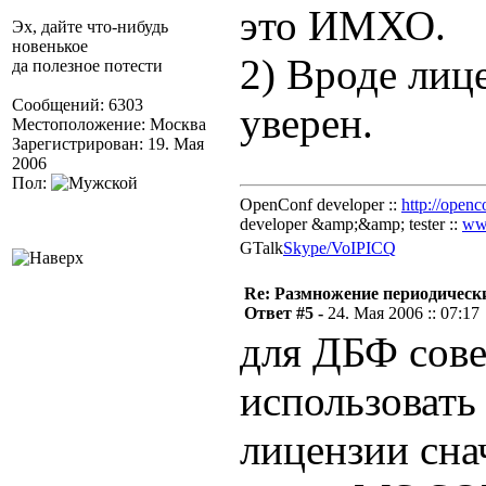
это ИМХО.
Эх, дайте что-нибудь
новенькое
2) Вроде лице
да полезное потести
Сообщений: 6303
уверен.
Местоположение: Москва
Зарегистрирован: 19. Мая
2006
Пол:
OpenConf developer ::
http://openc
developer &amp;&amp; tester ::
ww
GTalk
Skype/VoIP
ICQ
Re: Размножение периодическ
Ответ #5 -
24. Мая 2006 :: 07:17
для ДБФ сове
использовать
лицензии сна