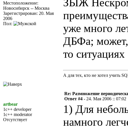
ЗЫЖ Нескром
Местоположение:
Новосибирск -- Москва
преимущества
Зарегистрирован: 20. Мая
2006
Пол:
уже много ле
ДБФа; может, 
то ситуациях 
А для тех, кто не хотел учить S
Re: Размножение периодическ
Ответ #4 -
24. Мая 2006 :: 07:02
artbear
1) Для небол
1c++ developer
1c++ moderator
намного легч
Отсутствует