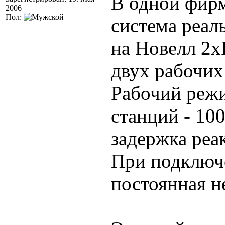
В одной фирм
2006
Пол:
система реал
на Новелл 2x
двух рабочих 
Рабочий режи
станций - 10
задержка реа
При подключе
постоянная н