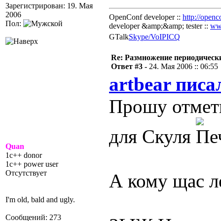
Зарегистрирован: 19. Мая
2006
OpenConf developer ::
http://openc
Пол:
developer &amp;&amp; tester ::
ww
GTalk
Skype/VoIP
ICQ
Re: Размножение периодическ
Ответ #3 -
24. Мая 2006 :: 06:55
artbear писа
Прошу отмети
для Скуля
Quan
1c++ donor
1c++ power user
Отсутствует
А кому щас ле
I'm old, bald and ugly.
Сообщений: 273