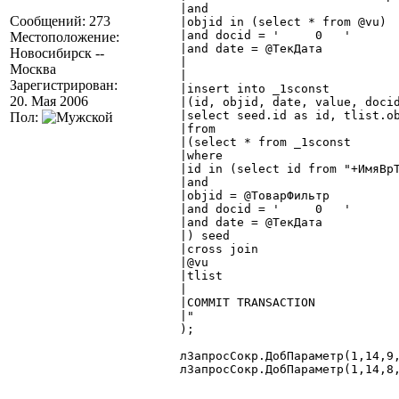
	|and

Сообщений: 273
	|objid in (select * from @vu)

	|and docid = '     0   '

Местоположение:
	|and date = @ТекДата

Новосибирск --
	|

Москва
	|

Зарегистрирован:
	|insert into _1sconst

20. Мая 2006
	|(id, objid, date, value, docid, time, actno,lineno_,tvalue)

	|select seed.id as id, tlist.objid as objid, seed.date as date, seed.value as value, seed.docid as docid, seed.time as time, seed.actno as actno, seed.lineno_ as lineno_, seed.tvalue as tvalue

Пол:
	|from

	|(select * from _1sconst

	|where

	|id in (select id from "+ИмяВрТаб+")

	|and

	|objid = @ТоварФильтр

	|and docid = '     0   '

	|and date = @ТекДата

	|) seed

	|cross join

	|@vu

	|tlist

	|

	|COMMIT TRANSACTION

	|"

	);

	лЗапросСокр.ДобПараметр(1,14,9,0);

	лЗапросСокр.ДобПараметр(1,14,8,0);
