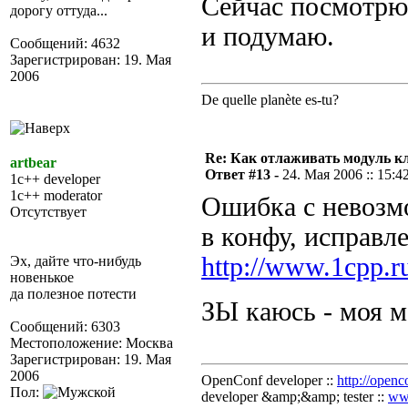
Сейчас посмотрю
дорогу оттуда...
и подумаю.
Сообщений: 4632
Зарегистрирован: 19. Мая
2006
De quelle planète es-tu?
Re: Как отлаживать модуль к
artbear
Ответ #13 -
24. Мая 2006 :: 15:4
1c++ developer
1c++ moderator
Ошибка с невозм
Отсутствует
в конфу, исправле
http://www.1cpp.r
Эх, дайте что-нибудь
новенькое
да полезное потести
ЗЫ каюсь - моя 
Сообщений: 6303
Местоположение: Москва
Зарегистрирован: 19. Мая
2006
OpenConf developer ::
http://openc
Пол:
developer &amp;&amp; tester ::
ww