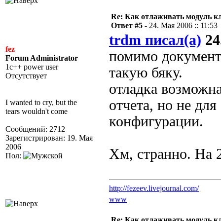
Re: Как отлаживать модуль к
Ответ #5 -
24. Мая 2006 :: 11:53
trdm писал(а)
24
fez
помимо документ
Forum Administrator
1c++ power user
такую бяку.
Отсутствует
отладка возможна
отчета, но не для
I wanted to cry, but the
tears wouldn't come
конфигурации.
Сообщений: 2712
Зарегистрирован: 19. Мая
2006
Хм, странно. На 2
Пол:
http://fezeev.livejournal.com/
www
Re: Как отлаживать модуль к