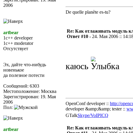
2006
De quelle planète es-tu?
Re: Как отлаживать модуль к
artbear
Ответ #10 -
24. Мая 2006 :: 14:1
1c++ developer
1c++ moderator
Отсутствует
каюсь
Эх, дайте что-нибудь
новенькое
да полезное потести
Сообщений: 6303
Местоположение: Москва
Зарегистрирован: 19. Мая
2006
OpenConf developer ::
http://openc
Пол:
developer &amp;&amp; tester ::
ww
GTalk
Skype/VoIP
ICQ
Re: Как отлаживать модуль к
artbear