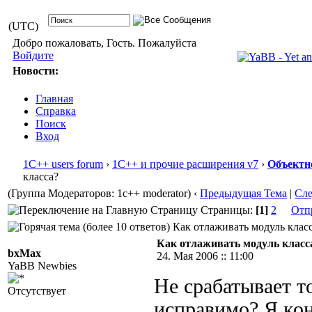
(UTC)
Добро пожаловать, Гость. Пожалуйста
Войдите
Новости:
Главная
Справка
Поиск
Вход
1С++ users forum
›
1С++ и прочие расширения v7
›
Объектн
класса?
(Группа Модераторов: 1c++ moderator)
‹
Предыдущая Тема
|
Сл
Страницы:
[1]
2
Отп
Как отлаживать модуль класс
Как отлаживать модуль класс
bxMax
24. Мая 2006 :: 11:00
YaBB Newbies
Не срабатывает т
Отсутствует
исправимо? Я ко