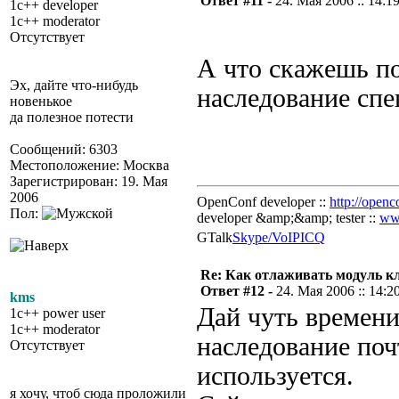
Ответ #11 -
24. Мая 2006 :: 14:1
1c++ developer
1c++ moderator
Отсутствует
А что скажешь по 
Эх, дайте что-нибудь
наследование сп
новенькое
да полезное потести
Сообщений: 6303
Местоположение: Москва
Зарегистрирован: 19. Мая
2006
OpenConf developer ::
http://openc
Пол:
developer &amp;&amp; tester ::
ww
GTalk
Skype/VoIP
ICQ
Re: Как отлаживать модуль к
Ответ #12 -
24. Мая 2006 :: 14:2
kms
Дай чуть времени
1c++ power user
1c++ moderator
наследование поч
Отсутствует
используется.
я хочу, чтоб сюда проложили