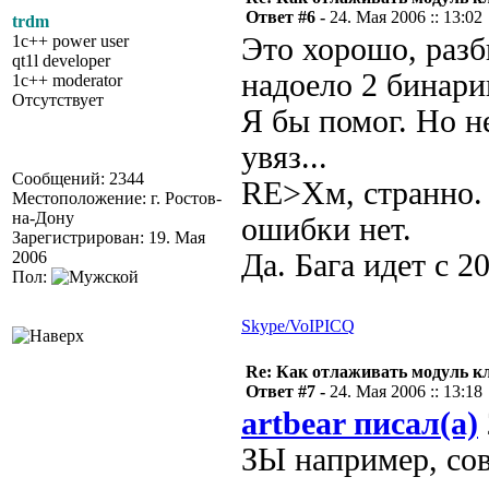
Ответ #6 -
24. Мая 2006 :: 13:02
trdm
1c++ power user
Это хорошо, разб
qt1l developer
надоело 2 бинарик
1c++ moderator
Отсутствует
Я бы помог. Но н
увяз...
Сообщений: 2344
RE>Хм, странно. 
Местоположение: г. Ростов-
на-Дону
ошибки нет.
Зарегистрирован: 19. Мая
2006
Да. Бага идет с 2
Пол:
Skype/VoIP
ICQ
Re: Как отлаживать модуль к
Ответ #7 -
24. Мая 2006 :: 13:18
artbear писал(а)
ЗЫ например, со