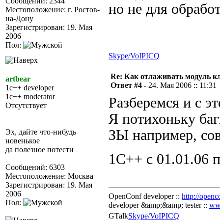
Сообщений: 2344
но не для обрабо
Местоположение: г. Ростов-
на-Дону
Зарегистрирован: 19. Мая
2006
Пол:
Skype/VoIP
ICQ
Re: Как отлаживать модуль к
artbear
Ответ #4 -
24. Мая 2006 :: 11:31
1c++ developer
1c++ moderator
Разберемся и с эт
Отсутствует
Я потихоньку баг
ЗЫ например, со
Эх, дайте что-нибудь
новенькое
да полезное потести
1С++ с 01.01.06 
Сообщений: 6303
Местоположение: Москва
Зарегистрирован: 19. Мая
2006
OpenConf developer ::
http://openc
Пол:
developer &amp;&amp; tester ::
ww
GTalk
Skype/VoIP
ICQ