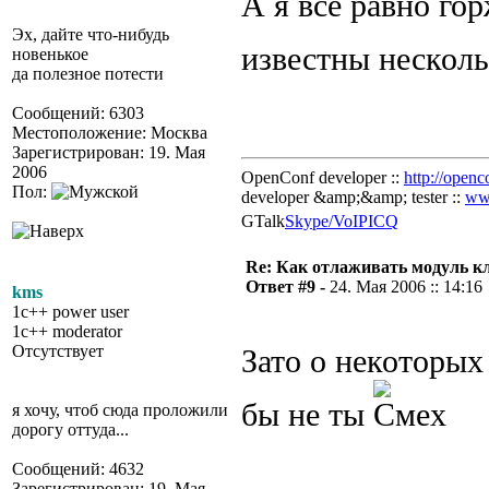
А я все равно го
Эх, дайте что-нибудь
известны нескол
новенькое
да полезное потести
Сообщений: 6303
Местоположение: Москва
Зарегистрирован: 19. Мая
2006
OpenConf developer ::
http://openc
Пол:
developer &amp;&amp; tester ::
ww
GTalk
Skype/VoIP
ICQ
Re: Как отлаживать модуль к
Ответ #9 -
24. Мая 2006 :: 14:16
kms
1c++ power user
1c++ moderator
Отсутствует
Зато о некоторых
бы не ты
я хочу, чтоб сюда проложили
дорогу оттуда...
Сообщений: 4632
Зарегистрирован: 19. Мая