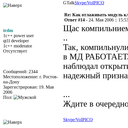
GTalk
Skype/VoIP
ICQ
Re: Как отлаживать модуль к
Ответ #14 -
24. Мая 2006 :: 15:5
Щас компильнием.
trdm
1c++ power user
..
qt1l developer
Так, компильнули
1c++ moderator
Отсутствует
в МД РАБОТАЕТ. (
наблюдал открыт
Сообщений: 2344
надежный признак
Местоположение: г. Ростов-
на-Дону
Зарегистрирован: 19. Мая
2006
...
Пол:
Ждите в очередн
Skype/VoIP
ICQ