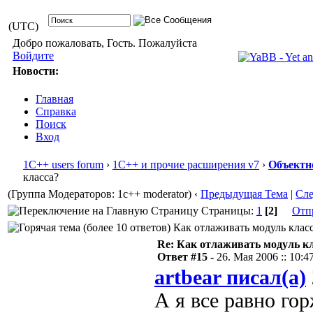
(UTC)
Добро пожаловать, Гость. Пожалуйста
Войдите
Новости:
Главная
Справка
Поиск
Вход
1С++ users forum
›
1С++ и прочие расширения v7
›
Объектн
класса?
(Группа Модераторов: 1c++ moderator)
‹
Предыдущая Тема
|
Сл
Страницы:
1
[2]
Отп
Как отлаживать модуль класс
Re: Как отлаживать модуль к
Ответ #15 -
26. Мая 2006 :: 10:4
artbear писал(а)
А я все равно го