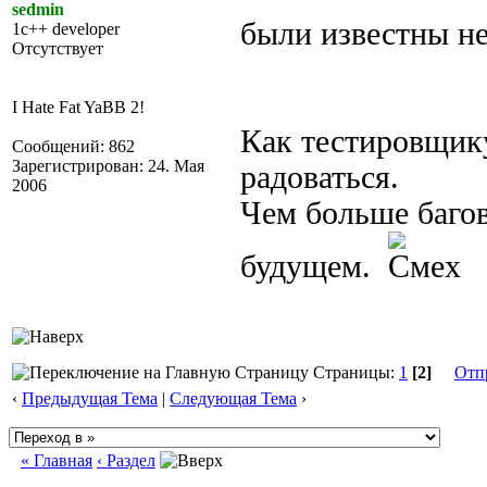
sedmin
были известны н
1c++ developer
Отсутствует
I Hate Fat YaBB 2!
Как тестировщику
Сообщений: 862
Зарегистрирован: 24. Мая
радоваться.
2006
Чем больше багов
будущем.
Страницы:
1
[2]
Отп
‹
Предыдущая Тема
|
Следующая Тема
›
« Главная
‹ Раздел