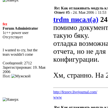
Re: Как отлаживать модуль к
Ответ #5 -
24. Мая 2006 :: 11:53
trdm писал(а)
24
fez
помимо документ
Forum Administrator
1c++ power user
такую бяку.
Отсутствует
отладка возможна
отчета, но не для
I wanted to cry, but the
tears wouldn't come
конфигурации.
Сообщений: 2712
Зарегистрирован: 19. Мая
2006
Хм, странно. На 2
Пол:
http://fezeev.livejournal.com/
www
Re: Как отлаживать модуль к