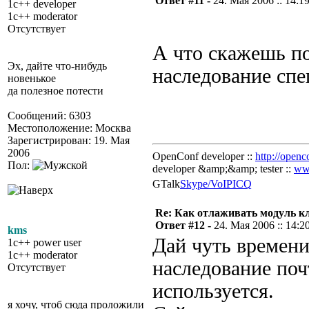
Ответ #11 -
24. Мая 2006 :: 14:1
1c++ developer
1c++ moderator
Отсутствует
А что скажешь по 
Эх, дайте что-нибудь
наследование сп
новенькое
да полезное потести
Сообщений: 6303
Местоположение: Москва
Зарегистрирован: 19. Мая
2006
OpenConf developer ::
http://openc
Пол:
developer &amp;&amp; tester ::
ww
GTalk
Skype/VoIP
ICQ
Re: Как отлаживать модуль к
Ответ #12 -
24. Мая 2006 :: 14:2
kms
Дай чуть времени
1c++ power user
1c++ moderator
наследование поч
Отсутствует
используется.
я хочу, чтоб сюда проложили