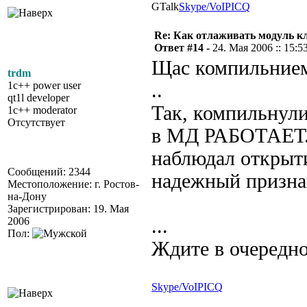
GTalk
Skype/VoIP
ICQ
Re: Как отлаживать модуль к
Ответ #14 -
24. Мая 2006 :: 15:5
Щас компильнием.
trdm
1c++ power user
..
qt1l developer
Так, компильнули
1c++ moderator
Отсутствует
в МД РАБОТАЕТ. (
наблюдал открыт
Сообщений: 2344
надежный признак
Местоположение: г. Ростов-
на-Дону
Зарегистрирован: 19. Мая
2006
...
Пол:
Ждите в очередн
Skype/VoIP
ICQ