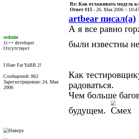
Re: Как отлаживать модуль к
Ответ #15 -
26. Мая 2006 :: 10:4
artbear писал(а)
А я все равно го
sedmin
были известны н
1c++ developer
Отсутствует
I Hate Fat YaBB 2!
Как тестировщику
Сообщений: 862
Зарегистрирован: 24. Мая
радоваться.
2006
Чем больше багов
будущем.