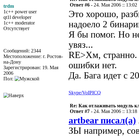
Ответ #6 -
24. Мая 2006 :: 13:02
trdm
1c++ power user
Это хорошо, разб
qt1l developer
надоело 2 бинарик
1c++ moderator
Отсутствует
Я бы помог. Но н
увяз...
Сообщений: 2344
RE>Хм, странно. 
Местоположение: г. Ростов-
на-Дону
ошибки нет.
Зарегистрирован: 19. Мая
2006
Да. Бага идет с 2
Пол:
Skype/VoIP
ICQ
Re: Как отлаживать модуль к
Ответ #7 -
24. Мая 2006 :: 13:18
artbear писал(а)
ЗЫ например, со