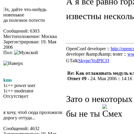
А я все равно го
Эх, дайте что-нибудь
известны нескол
новенькое
да полезное потести
Сообщений: 6303
Местоположение: Москва
Зарегистрирован: 19. Мая
2006
OpenConf developer ::
http://openc
Пол:
developer &amp;&amp; tester ::
ww
GTalk
Skype/VoIP
ICQ
Re: Как отлаживать модуль к
Ответ #9 -
24. Мая 2006 :: 14:16
kms
1c++ power user
1c++ moderator
Отсутствует
Зато о некоторых
бы не ты
я хочу, чтоб сюда проложили
дорогу оттуда...
Сообщений: 4632
Зарегистрирован: 19. Мая