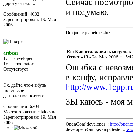
Сейчас посмотрю
дорогу оттуда...
и подумаю.
Сообщений: 4632
Зарегистрирован: 19. Мая
2006
De quelle planète es-tu?
Re: Как отлаживать модуль к
artbear
Ответ #13 -
24. Мая 2006 :: 15:4
1c++ developer
1c++ moderator
Ошибка с невозм
Отсутствует
в конфу, исправле
http://www.1cpp.r
Эх, дайте что-нибудь
новенькое
да полезное потести
ЗЫ каюсь - моя 
Сообщений: 6303
Местоположение: Москва
Зарегистрирован: 19. Мая
2006
OpenConf developer ::
http://openc
Пол:
developer &amp;&amp; tester ::
ww