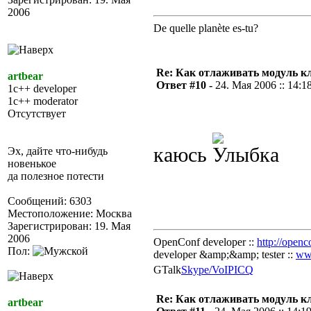
2006
De quelle planète es-tu?
Re: Как отлаживать модуль к
artbear
Ответ #10 -
24. Мая 2006 :: 14:1
1c++ developer
1c++ moderator
Отсутствует
каюсь
Эх, дайте что-нибудь
новенькое
да полезное потести
Сообщений: 6303
Местоположение: Москва
Зарегистрирован: 19. Мая
2006
OpenConf developer ::
http://openc
Пол:
developer &amp;&amp; tester ::
ww
GTalk
Skype/VoIP
ICQ
Re: Как отлаживать модуль к
artbear