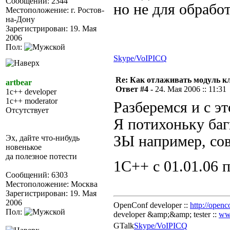
Сообщений: 2344
но не для обрабо
Местоположение: г. Ростов-
на-Дону
Зарегистрирован: 19. Мая
2006
Пол:
Skype/VoIP
ICQ
Re: Как отлаживать модуль к
artbear
Ответ #4 -
24. Мая 2006 :: 11:31
1c++ developer
1c++ moderator
Разберемся и с эт
Отсутствует
Я потихоньку баг
ЗЫ например, со
Эх, дайте что-нибудь
новенькое
да полезное потести
1С++ с 01.01.06 
Сообщений: 6303
Местоположение: Москва
Зарегистрирован: 19. Мая
2006
OpenConf developer ::
http://openc
Пол:
developer &amp;&amp; tester ::
ww
GTalk
Skype/VoIP
ICQ