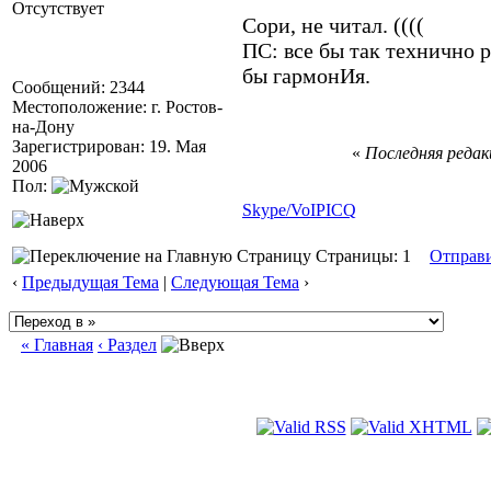
Отсутствует
Сори, не читал. ((((
ПС: все бы так технично 
бы гармонИя.
Сообщений: 2344
Местоположение: г. Ростов-
на-Дону
Зарегистрирован: 19. Мая
«
Последняя редакц
2006
Пол:
Skype/VoIP
ICQ
Страницы: 1
Отправ
‹
Предыдущая Тема
|
Следующая Тема
›
« Главная
‹ Раздел