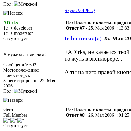
Пол:
Skype/VoIP
ICQ
ADirks
Re: Полезные классы. продолже
1c++ developer
Ответ #7 -
25. Мая 2006 :: 13:33
1c++ moderator
trdm писал(а)
25. Мая 200
Отсутствует
+ADirks, не качается твой
А нужны ли мы нам?
то жуть в эксплорере...
Сообщений: 692
Местоположение:
А ты на него правой кнопо
Новосибирск
Зарегистрирован: 22. Мая
2006
Пол:
vivm
Re: Полезные классы. продолже
Full Member
Ответ #8 -
26. Мая 2006 :: 01:25
Отсутствует