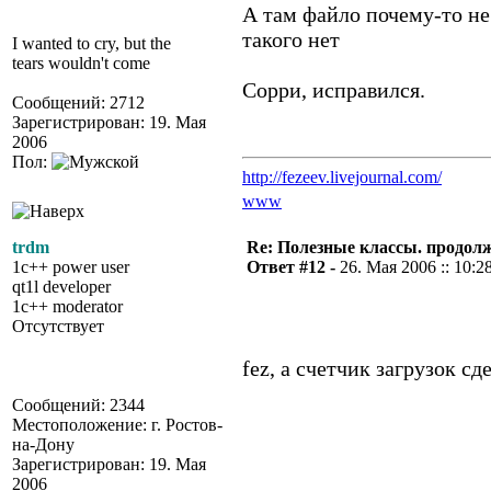
А там файло почему-то н
такого нет
I wanted to cry, but the
tears wouldn't come
Сорри, исправился.
Сообщений: 2712
Зарегистрирован: 19. Мая
2006
Пол:
http://fezeev.livejournal.com/
www
trdm
Re: Полезные классы. продолже
1c++ power user
Ответ #12 -
26. Мая 2006 :: 10:2
qt1l developer
1c++ moderator
Отсутствует
fez, а счетчик загрузок с
Сообщений: 2344
Местоположение: г. Ростов-
на-Дону
Зарегистрирован: 19. Мая
2006