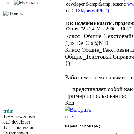
Пол:
developer &amp;&amp; tester ::
ww
GTalk
Skype/VoIP
ICQ
Re: Полезные классы. продолже
Ответ #2 -
24. Мая 2006 :: 16:57
Класс "Общие_Текстовый
Для DefCls@MD
Класс Общие_Текс
Общие_ТекстовыйСправоч
{}
Работаем с текстовыми сл
представляет собой как
Пример использования:
Код
trdm
1c++ power user
qt1l developer
Перем лСловарь;

1c++ moderator
Отсутствует