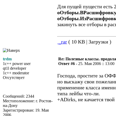
Для пущей пущести есть 2
оОтборы.ВРасшифровку
оОтборы.ИзРасшифровк
закинуть все отборы в рас
_rar
( 10 KB | Загрузки )
trdm
Re: Полезные классы. продолже
1c++ power user
Ответ #6 -
25. Мая 2006 :: 13:00
qt1l developer
1c++ moderator
Господа, простите за ОФФ-
Отсутствует
но выскажу свои пожелани
применение класса именно
типа лейбы что-ли.
Сообщений: 2344
+ADirks, не качается твой
Местоположение: г. Ростов-
на-Дону
Зарегистрирован: 19. Мая
2006