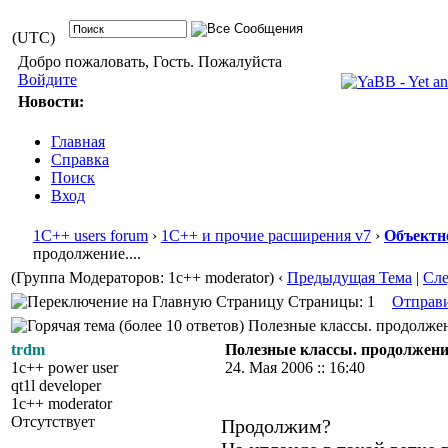
(UTC)
Добро пожаловать, Гость. Пожалуйста
Войдите
Новости:
Главная
Справка
Поиск
Вход
1С++ users forum
›
1С++ и прочие расширения v7
›
Объектн
продолжение....
(Группа Модераторов: 1c++ moderator)
‹
Предыдущая Тема
|
Сл
Страницы: 1
Отправ
Полезные классы. продолжение
trdm
Полезные классы. продолжение
1c++ power user
24. Мая 2006 :: 16:40
qt1l developer
1c++ moderator
Отсутствует
Продолжим?