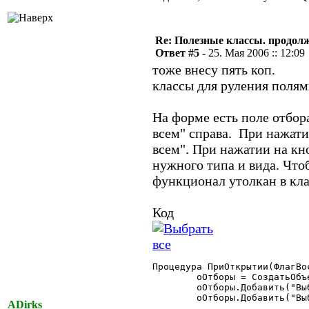
Re: Полезные классы. продолже
Ответ #5 -
25. Мая 2006 :: 12:09
тоже внесу пять коп.
классы для руления полям
На форме есть поле отбор
всем" справа. При нажати
всем". При нажатии на кн
нужного типа и вида. Чтоб
функционал утолкан в кла
Код
Процедура ПриОткрытии(ФлагВос
	оОтборы = СоздатьОбъект("Отчет.КоллекцияРеквизитовОтбора");

	оОтборы.Добавить("ВыбКонтрагент", "Справочник", "Контрагенты");

	оОтборы.Добавить("ВыбДоговор", "Справочник", "Договоры");

ADirks