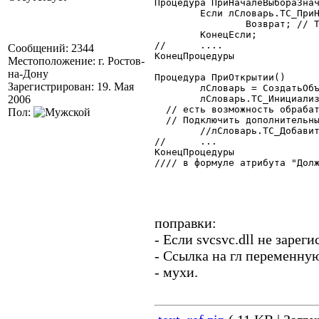
Процедура ПриНачалеВыбораЗнач
	Если лСловарь.ТС_ПриНачалеВыбораЗначения(ИдентЭлемДиалога,ФлагСтандОбр) = 1 Тогда

		Возврат; // Типа обработали и др. обработчик нам не нужен...

	КонецЕсли;

//	....

Сообщений: 2344
КонецПроцедуры

Местоположение: г. Ростов-
на-Дону
Процедура ПриОткрытии()

Зарегистрирован: 19. Мая
	лСловарь = СоздатьОбъект("Общие_ТекстовыйСправочник");

2006
	лСловарь.ТС_Инициализация(Контекст,"ДолжностьДоверенности","Должности");

  // есть возможность обрабат
Пол:
  // Подключить дополнительны
	//лСловарь.ТС_ДобавитьАтрибутИСловарь( ИДАтрибута, НазваниеСловаря );

//	...

КонецПроцедуры  

//// в формуле атрибута "Долж
поправки:
- Если svcsvc.dll не зарег
- Ссылка на гл переменну
- мухи.