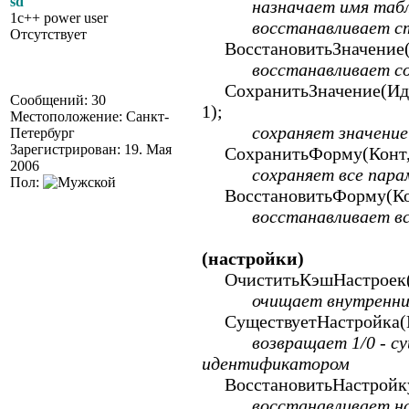
sd
назначает имя таблицы
1c++ power user
восстанавливает станд
Отсутствует
ВосстановитьЗначение(И
восстанавливает сохра
СохранитьЗначение(Иден
Сообщений: 30
1);
Местоположение: Санкт-
сохраняет значение в
Петербург
Зарегистрирован: 19. Мая
СохранитьФорму(Конт, С
2006
сохраняет все парамет
Пол:
ВосстановитьФорму(Конт,
восстанавливает все п
(настройки)
ОчиститьКэшНастроек(
очищает внутренний 
СуществуетНастройка(К
возвращает 1/0 - суще
идентификатором
ВосстановитьНастройку
восстанавливает наст