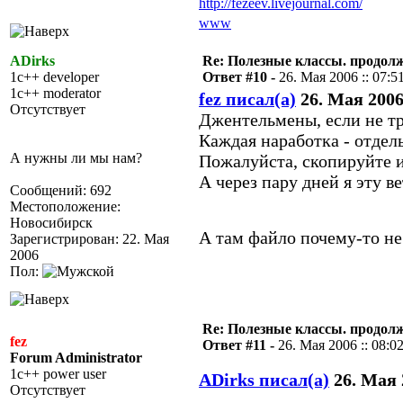
http://fezeev.livejournal.com/
www
ADirks
Re: Полезные классы. продолже
1c++ developer
Ответ #10 -
26. Мая 2006 :: 07:5
1c++ moderator
fez писал(а)
26. Мая 2006 
Отсутствует
Джентельмены, если не тр
Каждая наработка - отдел
А нужны ли мы нам?
Пожалуйста, скопируйте и
А через пару дней я эту в
Сообщений: 692
Местоположение:
Новосибирск
А там файло почему-то н
Зарегистрирован: 22. Мая
2006
Пол:
Re: Полезные классы. продолже
fez
Ответ #11 -
26. Мая 2006 :: 08:0
Forum Administrator
1c++ power user
ADirks писал(а)
26. Мая 2
Отсутствует