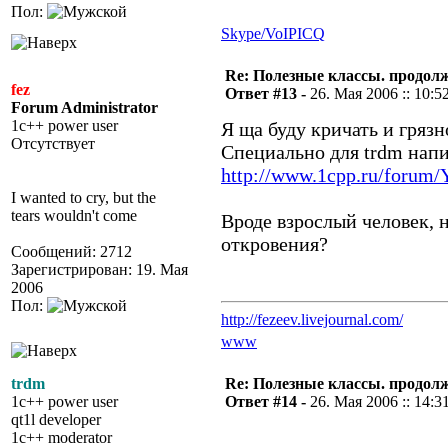
Пол:
Skype/VoIP
ICQ
Re: Полезные классы. продолже
fez
Ответ #13 -
26. Мая 2006 :: 10:5
Forum Administrator
1c++ power user
Я ща буду кричать и грязн
Отсутствует
Специально для trdm напи
http://www.1cpp.ru/forum
I wanted to cry, but the
tears wouldn't come
Вроде взрослый человек, 
откровения?
Сообщений: 2712
Зарегистрирован: 19. Мая
2006
Пол:
http://fezeev.livejournal.com/
www
trdm
Re: Полезные классы. продолже
1c++ power user
Ответ #14 -
26. Мая 2006 :: 14:3
qt1l developer
1c++ moderator