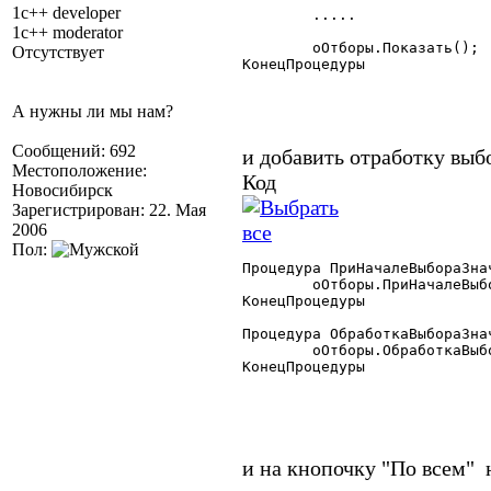
1c++ developer
	.....

1c++ moderator
	оОтборы.Показать();

Отсутствует
КонецПроцедуры

А нужны ли мы нам?
Сообщений: 692
и добавить отработку выб
Местоположение:
Код
Новосибирск
Зарегистрирован: 22. Мая
2006
Пол:
Процедура ПриНачалеВыбораЗна
	оОтборы.ПриНачалеВыбораЗначения(Эл, ФлагСтандОбр);

КонецПроцедуры

Процедура ОбработкаВыбораЗна
	оОтборы.ОбработкаВыбораЗначения(ВыбЗнач, ИдентЭлемДиалога, ФлагСтандОбр);

КонецПроцедуры 

и на кнопочку "По всем"