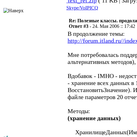
text_ref.zip
( 11 KB | Загру
Skype/VoIP
ICQ
Re: Полезные классы. продолже
Ответ #3 -
24. Мая 2006 :: 17:42
В продолжение темы:
http://forum.itland.ru//i
Мне потребовалась поддер
альтернативных методов), 
Вдобавок - IMHO - недост
- хранение всех данных в 
ВосстановитьЗначение). И
файле параметров 20 отче
Методы:
(хранение данных)
ХранилищеДанных(ИмяSQ