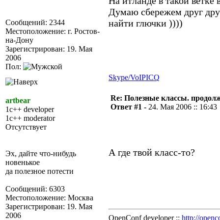
На итланде в такой ветке
Думаю сбережем друг дру
найти глючки ))))
Сообщений: 2344
Местоположение: г. Ростов-
на-Дону
Зарегистрирован: 19. Мая
2006
Пол:
Skype/VoIP
ICQ
Re: Полезные классы. продолже
artbear
Ответ #1 -
24. Мая 2006 :: 16:43
1c++ developer
1c++ moderator
Отсутствует
А где твой класс-то?
Эх, дайте что-нибудь
новенькое
да полезное потести
Сообщений: 6303
Местоположение: Москва
Зарегистрирован: 19. Мая
2006
OpenConf developer ::
http://openc