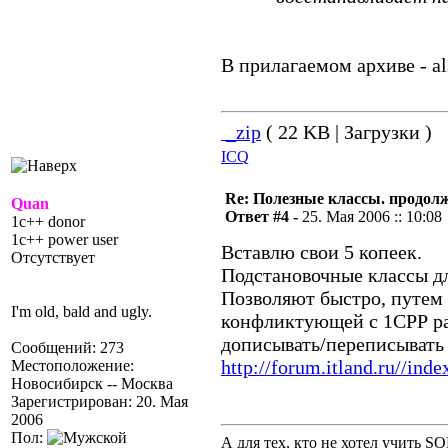
В прилагаемом архиве - a
_zip
( 22 KB | Загрузки )
ICQ
Re: Полезные классы. продолже
Quan
Ответ #4 -
25. Мая 2006 :: 10:08
1c++ donor
1c++ power user
Вставлю свои 5 копеек.
Отсутствует
Подстановочные классы для
Позволяют быстро, путем 
I'm old, bald and ugly.
конфликтующей с 1СРР рад
дописывать/переписывать и
Сообщений: 273
http://forum.itland.ru//i
Местоположение:
Новосибирск -- Москва
Зарегистрирован: 20. Мая
2006
Пол:
А для тех, кто не хотел учить S