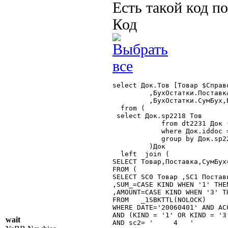
Есть такой код п
Код
select Док.Тов [Товар $Справо
	 ,БухОстатки.Поставка [ПоПоставке $Справочник.ВидыПостАудиоВидео]

	 ,БухОстатки.СумБух,БухОстатки.ОстБух

  from (

 select Док.sp2218 Тов

	    from dt2231 Док (nolock)

	    where Док.iddoc = '  8I3R   '

	    group by Док.sp2218

	 )Док

  left  join (

SELECT Товар,Поставка,СумБух
FROM (

SELECT SC0 Товар ,SC1 Поставк
,SUM_=CASE KIND WHEN '1' THEN
,AMOUNT=CASE KIND WHEN '3' T
FROM   _1SBKTTL(NOLOCK)

WHERE DATE='20060401' AND ACC
AND (KIND = '1' OR KIND = '3'
wait
AND sc2= '     4   '
