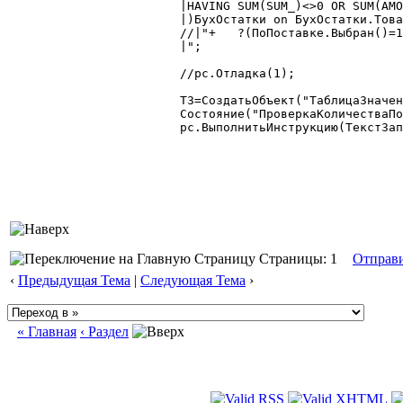
	|HAVING SUM(SUM_)<>0 OR SUM(AMOUNT)<>0

	|)БухОстатки on БухОстатки.Товар = Док.Тов"+?(ПоПоставке.Выбран()=1," AND БухОстатки.Поставка=:ВидПоставки ","")+"

	//|"+	?(ПоПоставке.Выбран()=1," where Док.Количество > isnull(БухОстатки.ОстатокТовара,0)","")+"

	|";

	//рс.Отладка(1);

	ТЗ=СоздатьОбъект("ТаблицаЗначений");

	Состояние("ПроверкаКоличестваПоБухгалтерии");

	рс.ВыполнитьИнструкцию(ТекстЗапроса,ТЗ);

Страницы: 1
Отправ
‹
Предыдущая Тема
|
Следующая Тема
›
« Главная
‹ Раздел