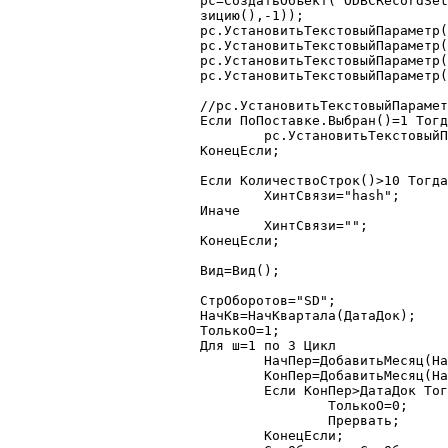
	рс=СоздатьОбъект("ODBCRecordSet");

	зицию(),-1));

	рс.УстановитьТекстовыйПараметр("Док",ТекущийДокумент());

	рс.УстановитьТекстовыйПараметр("Склад",Склад);

	рс.УстановитьТекстовыйПараметр("ОтделПартий",ОтделПартий);

	рс.УстановитьТекстовыйПараметр("Счет",СчетПоКоду(41.1));

	//рс.УстановитьТекстовыйПараметр("Услуга",Перечисление.ВидыТоваров.Услуга);

	Если ПоПоставке.Выбран()=1 Тогда

		рс.УстановитьТекстовыйПараметр("ВидПоставки",ПоПоставке);

	КонецЕсли;

	Если КоличествоСтрок()>10 Тогда

		ХинтСвязи="hash";

	Иначе

		ХинтСвязи="";

	КонецЕсли;

	Вид=Вид();

	СтрОборотов="SD";

	НачКв=НачКвартала(ДатаДок);

	ТолькоО=1;

	Для ш=1 по 3 Цикл

		НачПер=ДобавитьМесяц(НачКв,ш-1);

		КонПер=ДобавитьМесяц(НачКв,ш)-1;

		Если КонПер>ДатаДок Тогда

			ТолькоО=0;

			Прервать;

		КонецЕсли;
