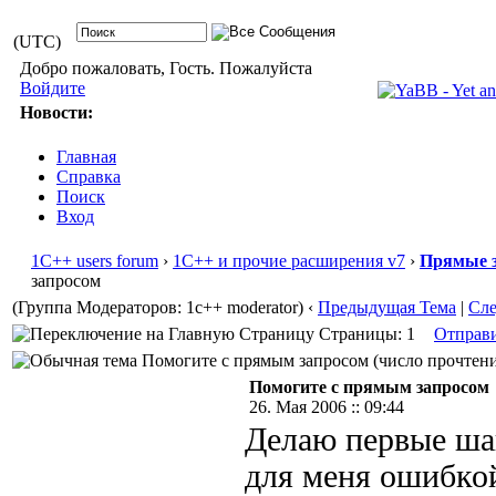
(UTC)
Добро пожаловать, Гость. Пожалуйста
Войдите
Новости:
Главная
Справка
Поиск
Вход
1С++ users forum
›
1С++ и прочие расширения v7
›
Прямые з
запросом
(Группа Модераторов: 1c++ moderator)
‹
Предыдущая Тема
|
Сл
Страницы: 1
Отправ
Помогите с прямым запросом (число прочтений
Помогите с прямым запросом
26. Мая 2006 :: 09:44
Делаю первые шаг
для меня ошибко