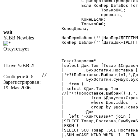
		СтрОборотов=СтрОборотов+"+(OBDT"+ш+"-OBKT"+ш+")";

		Если КонПер=ДатаДок Тогда

			ТолькоО=1;

			прервать;

		КонецЕсли;

		ТолькоО=0;

	КонецЦикла;

wait
YaBB Newbies
	НачПер=Шаблон("'[НачПер#ДГГГГММДД]     0     0   '");

	КонПер=Шаблон("'[ДатаДок+1#ДГГГГММДД]'");

Отсутствует
	ТекстЗапроса="

I Love YaBB 2!
	|select Док.Тов [Товар $Справочник.Товары]

	|	 ,БухОстатки.Поставка [ПоПоставке $Справочник.ВидыПостАудиоВидео]

//	|"+?(ПоПоставке.Выбран()=1,",Док.Количество Количество","")+"

Сообщений: 6
	|	 ,БухОстатки.СумБух,БухОстатки.ОстБух

Зарегистрирован:
	|  from (

19. Мая 2006
	| select $Док.Товар Тов

	//|"+?(ПоПоставке.Выбран()=1,",sum($Док.Количество*$Док.Коэффициент) Количество","")+"

	|	    from $ДокументСтроки."+Вид+" Док (nolock)

	|	    where Док.iddoc = :Док

	|	    group by $Док.Товар

	|	 )Док

	|  left "+ХинтСвязи+" join (

	|SELECT Товар,Поставка,СумБух=SUM(SUM_),ОстБух=SUM(AMOUNT)

	|FROM (

	|SELECT SC0 Товар ,SC1 Поставка,SC2

	|,SUM_=CASE KIND WHEN '1' THEN "+ СтрОборотов+" ELSE 0 END
