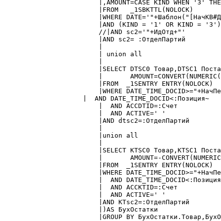
	|,AMOUNT=CASE KIND WHEN '3' THEN  "+ СтрОборотов+" ELSE 0 END

	|FROM   _1SBKTTL(NOLOCK)

	|WHERE DATE='"+Шаблон("[НачКВ#ДГГГГММДД]")+"' AND ACCID=:Счет

	|AND (KIND = '1' OR KIND = '3')

	//|AND sc2='"+ИдОтд+"'

	|AND sc2= :ОтделПартий

	|

	| union all

	|

	|SELECT DTSC0 Товар,DTSC1 Поставка ,DTSC2 ,SUM_=CONVERT(NUMERIC(16, 3), SUM_),

	|	AMOUNT=CONVERT(NUMERIC(16, 3), AMOUNT)

	|FROM  _1SENTRY ENTRY(NOLOCK)

	|WHERE DATE_TIME_DOCID>="+НачПер+"

    |  AND DATE_TIME_DOCID<:Позиция~

	|  AND ACCDTID=:Счет

	|  AND ACTIVE=' '

	|AND dtsc2=:ОтделПартий

	|

	|union all

	|

	|SELECT KTSC0 Товар,KTSC1 Поставка,KTSC2,SUM_=-CONVERT(NUMERIC(16, 3), SUM_),

	|	AMOUNT=-CONVERT(NUMERIC(16, 3), AMOUNT)

	|FROM  _1SENTRY ENTRY(NOLOCK)

	|WHERE DATE_TIME_DOCID>="+НачПер+"

	|  AND DATE_TIME_DOCID<:Позиция~

	|  AND ACCKTID=:Счет

	|  AND ACTIVE=' '

	|AND KTsc2=:ОтделПартий

	|)AS БухОстатки

	|GROUP BY БухОстатки.Товар,БухОстатки.Поставка
