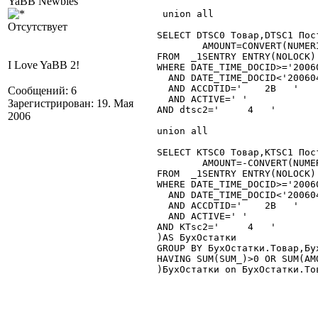
YaBB Newbies
 union all

Отсутствует
SELECT DTSC0 Товар,DTSC1 Пос
	AMOUNT=CONVERT(NUMERIC(16, 3), AMOUNT)

FROM  _1SENTRY ENTRY(NOLOCK)

I Love YaBB 2!
WHERE DATE_TIME_DOCID>='2006
  AND DATE_TIME_DOCID<'20060
  AND ACCDTID='    2B   '

Сообщений: 6
  AND ACTIVE=' '

Зарегистрирован: 19. Мая
AND dtsc2='     4   '

2006
union all

SELECT KTSC0 Товар,KTSC1 Пос
	AMOUNT=-CONVERT(NUMERIC(16, 3), AMOUNT)

FROM  _1SENTRY ENTRY(NOLOCK)

WHERE DATE_TIME_DOCID>='2006
  AND DATE_TIME_DOCID<'20060
  AND ACCDTID='    2B   '

  AND ACTIVE=' '

AND KTsc2='     4   '

)AS БухОстатки

GROUP BY БухОстатки.Товар,Бух
HAVING SUM(SUM_)>0 OR SUM(AMO
)БухОстатки on БухОстатки.Тов