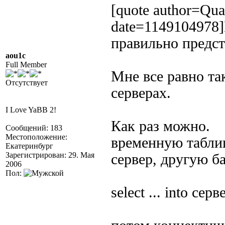
[quote author=Qu
date=1149104978]
правильно предст
aou1c
Full Member
Мне все равно та
Отсутствует
серверах.
I Love YaBB 2!
Как раз можно.
Сообщений: 183
Местоположение:
временную табли
Екатеринбург
Зарегистрирован: 29. Мая
сервер, другую б
2006
Пол:
select ... into сер