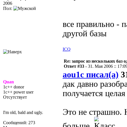
2006
Пол:
все правильно - 
другой базы
ICQ
Re: запрос из нескольких баз 
Ответ #33 -
31. Мая 2006 :: 17:0
aou1c писал(а)
31
Quan
дак давно разобра
1c++ donor
получается целая
1c++ power user
Отсутствует
Это не страшно. 
I'm old, bald and ugly.
Сообщений: 273
больше.