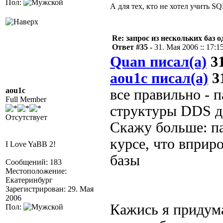
Пол:
А для тех, кто не хотел учить S
Re: запрос из нескольких баз 
Ответ #35 -
31. Мая 2006 :: 17:1
Quan писал(а)
31
aou1c писал(а)
31
aou1c
все правильно - п
Full Member
структуры DDS д
Отсутствует
Скажу больше: па
курсе, что вприр
I Love YaBB 2!
базы
Сообщений: 183
Местоположение:
Екатеринбург
Зарегистрирован: 29. Мая
2006
Кажись я придума
Пол: