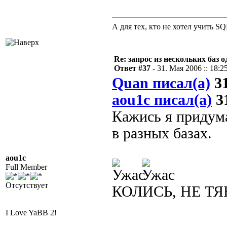
А для тех, кто не хотел учить S
Re: запрос из нескольких баз 
Ответ #37 -
31. Мая 2006 :: 18:2
Quan писал(а)
31
aou1c писал(а)
31
Кажись я придума
в разных базах.
aou1c
Full Member
Отсутствует
КОЛИСЬ, НЕ ТЯ
I Love YaBB 2!