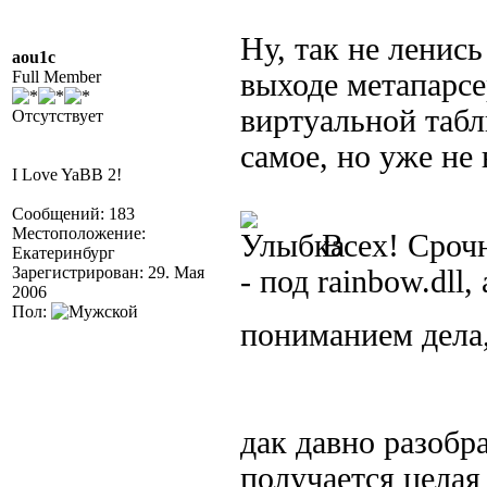
Ну, так не ленись
aou1c
Full Member
выходе метапарсе
виртуальной табл
Отсутствует
самое, но уже не 
I Love YaBB 2!
Сообщений: 183
Местоположение:
Всех! Срочн
Екатеринбург
Зарегистрирован: 29. Мая
- под rainbow.dll
2006
Пол:
пониманием дела
дак давно разобра
получается целая