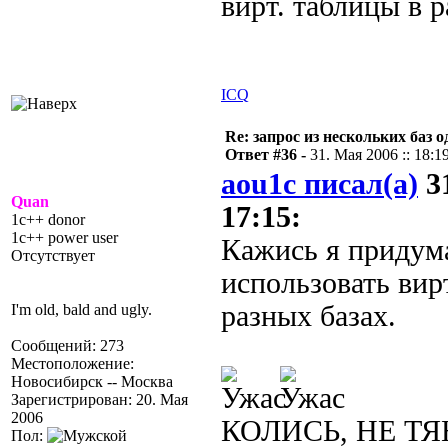
вирт. таблицы в р
ICQ
Re: запрос из нескольких баз 
Ответ #36 -
31. Мая 2006 :: 18:1
aou1c писал(а)
31
Quan
17:15:
1c++ donor
1c++ power user
Кажись я придум
Отсутствует
использовать вир
разных базах.
I'm old, bald and ugly.
Сообщений: 273
Местоположение:
Новосибирск -- Москва
Зарегистрирован: 20. Мая
2006
КОЛИСЬ, НЕ ТЯ
Пол: