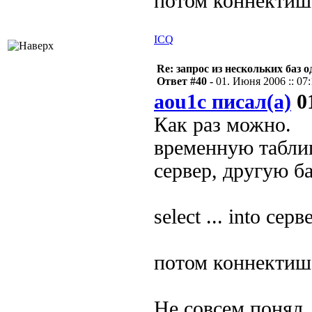
потом коннектишс
ICQ
Re: запрос из нескольких баз 
Ответ #40 -
01. Июня 2006 :: 07
aou1c писал(а)
01
Как раз можно.
временную табли
сервер, другую б
select ... into сер
потом коннектишс
Не совсем понял.