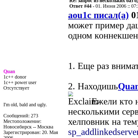
Re: запрос из нескольких баз 
Ответ #44 -
01. Июня 2006 :: 07
aou1c писал(а)
01
может пример даш
одном коннекшен
1. Еще раз внима
Quan
1c++ donor
1c++ power user
2. Находишь
Quan
Отсутствует
Ежели кто н
I'm old, bald and ugly.
несколькими сер
Сообщений: 273
хелповник на те
Местоположение:
Новосибирск -- Москва
sp_addlinkedserve
Зарегистрирован: 20. Мая
2006