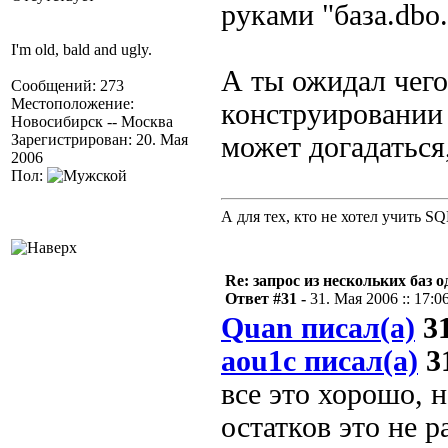
руками "база.dbo.
I'm old, bald and ugly.
А ты ожидал чего
Сообщений: 273
Местоположение:
конструировании 
Новосибирск -- Москва
Зарегистрирован: 20. Мая
может догадаться
2006
Пол:
А для тех, кто не хотел учить S
Re: запрос из нескольких баз 
Ответ #31 -
31. Мая 2006 :: 17:0
Quan писал(а)
31
aou1c писал(а)
31
все это хорошо, 
остатков это не р