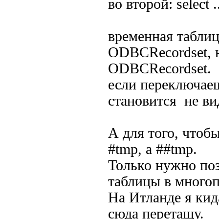
во второй: select ..
временная таблиц
ODBCRecordset, н
ODBCRecordset.
если переключаеш
становится не ви
А для того, чтоб
#tmp, а ##tmp.
Только нужно по
таблицы в многоп
На Итланде я кид
сюда перетащу.