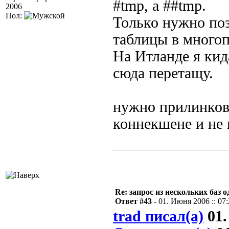
#tmp, а ##tmp.
2006
Пол:
Только нужно по
таблицы в многоп
На Итланде я кид
сюда перетащу.
нужно прилинкова
коннекшене и не 
Re: запрос из нескольких баз 
Ответ #43 -
01. Июня 2006 :: 07
trad писал(а)
01.