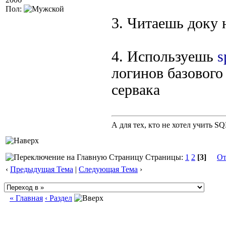
Пол:
3. Читаешь доку
4. Используешь
s
логинов базового
сервака
А для тех, кто не хотел учить S
Страницы:
1
2
[3]
От
‹
Предыдущая Тема
|
Следующая Тема
›
« Главная
‹ Раздел