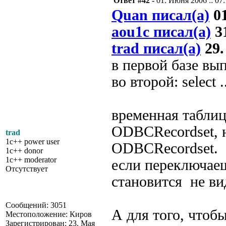
Ответ #42 -
01. Июня 2006 :: 07
Quan писал(а)
01
aou1c писал(а)
31
trad писал(а)
29.
в первой базе выпо
во второй: select ..
временная таблиц
ODBCRecordset, н
trad
1c++ power user
ODBCRecordset.
1c++ donor
1c++ moderator
если переключаеш
Отсутствует
становится не ви
Сообщений: 3051
А для того, чтоб
Местоположение: Киров
Зарегистрирован: 23. Мая