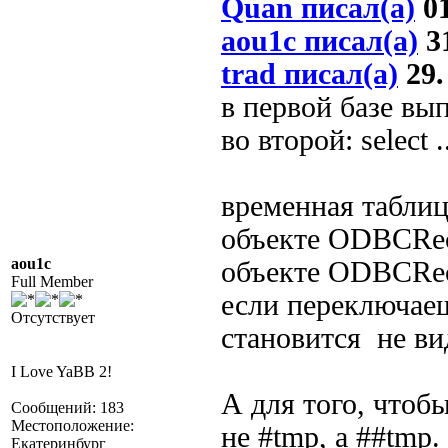
Quan писал(а)
01
aou1c писал(а)
31
trad писал(а)
29.
в первой базе выпо
во второй: select ..
временная таблиц
объекте ODBCReco
aou1c
объекте ODBCRec
Full Member
если переключаеш
Отсутствует
становится не ви
I Love YaBB 2!
А для того, чтоб
Сообщений: 183
Местоположение:
не #tmp, а ##tmp.
Екатеринбург