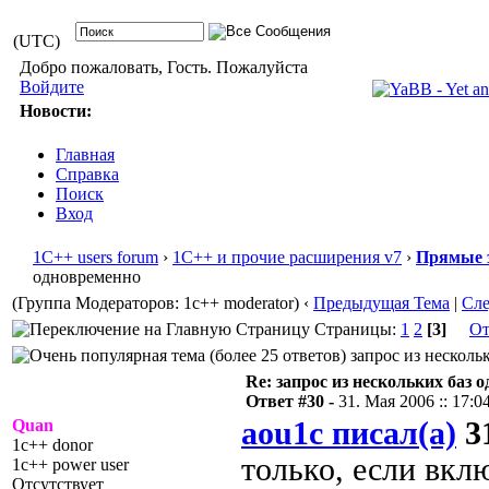
(UTC)
Добро пожаловать, Гость. Пожалуйста
Войдите
Новости:
Главная
Справка
Поиск
Вход
1С++ users forum
›
1С++ и прочие расширения v7
›
Прямые 
одновременно
(Группа Модераторов: 1c++ moderator)
‹
Предыдущая Тема
|
Сл
Страницы:
1
2
[3]
От
запрос из несколь
Re: запрос из нескольких баз 
Ответ #30 -
31. Мая 2006 :: 17:0
Quan
aou1c писал(а)
31
1c++ donor
только, если вкл
1c++ power user
Отсутствует