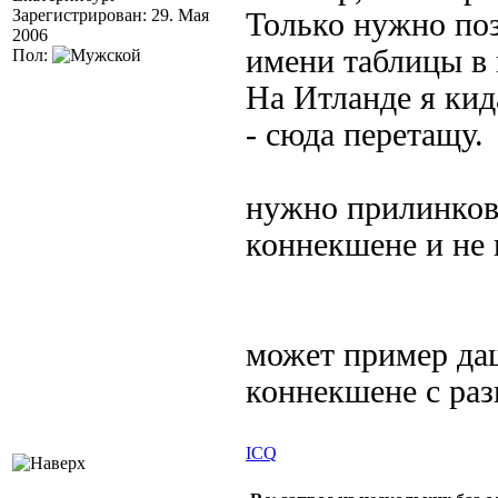
Зарегистрирован: 29. Мая
Только нужно поз
2006
имени таблицы в 
Пол:
На Итланде я кид
- сюда перетащу.
нужно прилинкова
коннекшене и не 
может пример даш
коннекшене с ра
ICQ