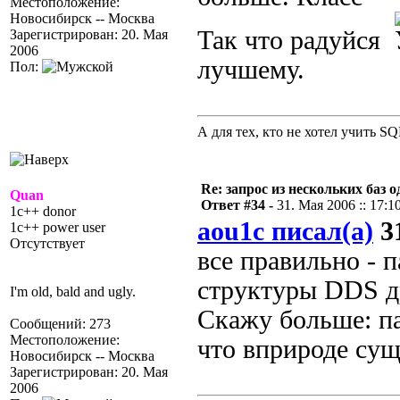
Местоположение:
Новосибирск -- Москва
Так что радуйся
Зарегистрирован: 20. Мая
2006
лучшему.
Пол:
А для тех, кто не хотел учить S
Re: запрос из нескольких баз 
Quan
Ответ #34 -
31. Мая 2006 :: 17:1
1c++ donor
aou1c писал(а)
31
1c++ power user
Отсутствует
все правильно - п
структуры DDS д
I'm old, bald and ugly.
Скажу больше: па
Сообщений: 273
Местоположение:
что вприроде сущ
Новосибирск -- Москва
Зарегистрирован: 20. Мая
2006