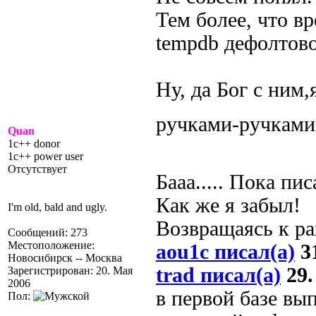
Тем более, что в
tempdb дефолтовог
Ну, да Бог с ним,
ручками-ручками
Quan
1c++ donor
1c++ power user
Отсутствует
Бааа..... Пока пи
Как же я забыл!
I'm old, bald and ugly.
Возвращаясь к ра
Сообщений: 273
Местоположение:
aou1c писал(а)
31
Новосибирск -- Москва
trad писал(а)
29.
Зарегистрирован: 20. Мая
2006
в первой базе выпо
Пол: