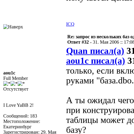
ICQ
Re: запрос из нескольких баз 
Ответ #32 -
31. Мая 2006 :: 17:0
Quan писал(а)
31
aou1c писал(а)
31
только, если вкл
aou1c
Full Member
руками "база.dbo.
Отсутствует
А ты ожидал чего
I Love YaBB 2!
при конструирова
Сообщений: 183
таблицы может до
Местоположение:
Екатеринбург
базу?
Зарегистрирован: 29. Мая