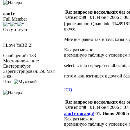
Re: запрос из нескольких баз 
aou1c
Ответ #39 -
01. Июня 2006 :: 06
Full Member
[quote author=Quan link=1148918
вкусе.
Отсутствует
Мне все равно так низзя: базы в
I Love YaBB 2!
Как раз можно.
временную таблицу с условием п
Сообщений: 183
Местоположение:
select ... into сервер.база.dbo.табл
Екатеринбург
Зарегистрирован: 29. Мая
потом коннектишся к другой баз
2006
Пол:
ICQ
Re: запрос из нескольких баз 
Ответ #40 -
01. Июня 2006 :: 07
aou1c писал(а)
01. Июня 2006 :: 
Как раз можно.
временную таблицу с условием п