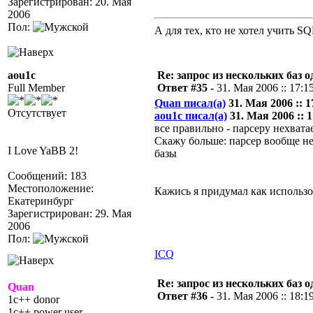
Зарегистрирован: 20. Мая
2006
Пол:
А для тех, кто не хотел учить S
aou1c
Re: запрос из нескольких баз 
Full Member
Ответ #35 -
31. Мая 2006 :: 17:1
Quan писал(а)
31. Мая 2006 :: 1
Отсутствует
aou1c писал(а)
31. Мая 2006 :: 1
все правильно - парсеру нехват
Скажу больше: парсер вообще не
I Love YaBB 2!
базы
Сообщений: 183
Местоположение:
Кажись я придумал как использов
Екатеринбург
Зарегистрирован: 29. Мая
2006
Пол:
ICQ
Re: запрос из нескольких баз 
Quan
Ответ #36 -
31. Мая 2006 :: 18:1
1c++ donor
1c++ power user