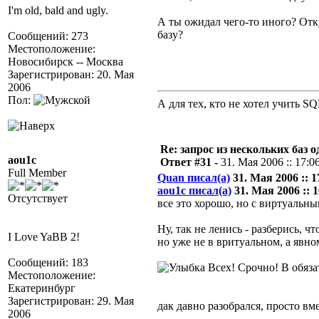
I'm old, bald and ugly.
А ты ожидал чего-то иного? Отк
базу?
Сообщений: 273
Местоположение:
Новосибирск -- Москва
Зарегистрирован: 20. Мая
2006
Пол:
А для тех, кто не хотел учить S
Re: запрос из нескольких баз 
aou1c
Ответ #31 -
31. Мая 2006 :: 17:0
Full Member
Quan писал(а)
31. Мая 2006 :: 1
aou1c писал(а)
31. Мая 2006 :: 1
Отсутствует
все это хорошо, но с виртуальны
Ну, так не ленись - разберись, 
I Love YaBB 2!
но уже не в вритуальном, а явно
Сообщений: 183
Всех! Срочно! В обяза
Местоположение:
Екатеринбург
Зарегистрирован: 29. Мая
дак давно разобрался, просто вм
2006