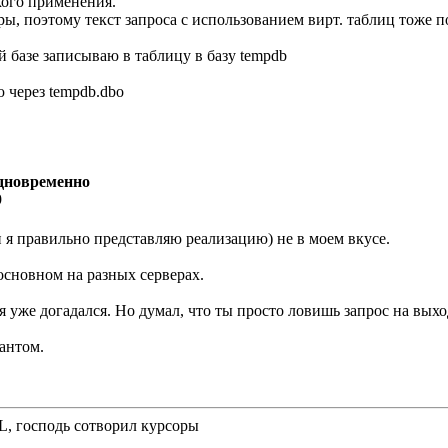
кого применения.
ры, поэтому текст запроса с использованием вирт. таблиц тоже п
 базе записываю в таблицу в базу tempdb
 через tempdb.dbo
одновременно
9
и я правильно представляю реализацию) не в моем вкусе.
 основном на разных серверах.
я уже догадался. Но думал, что ты просто ловишь запрос на выхо
иантом.
QL, господь сотворил курсоры