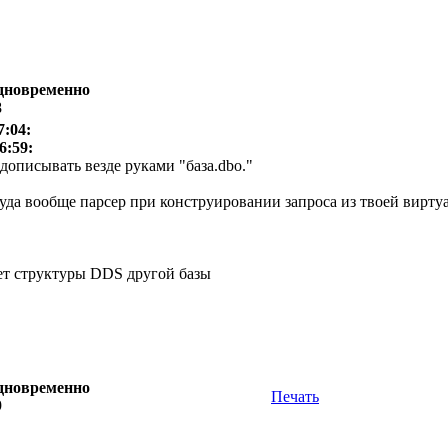
одновременно
8
7:04:
6:59:
 дописывать везде руками "база.dbo."
уда вообще парсер при конструировании запроса из твоей виртуа
ает структуры DDS другой базы
одновременно
Печать
9