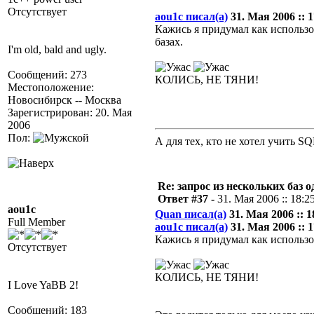
Отсутствует
aou1c писал(а)
31. Мая 2006 :: 1
Кажись я придумал как использо
базах.
I'm old, bald and ugly.
Сообщений: 273
КОЛИСЬ, НЕ ТЯНИ!
Местоположение:
Новосибирск -- Москва
Зарегистрирован: 20. Мая
2006
Пол:
А для тех, кто не хотел учить S
Re: запрос из нескольких баз 
Ответ #37 -
31. Мая 2006 :: 18:2
aou1c
Quan писал(а)
31. Мая 2006 :: 1
Full Member
aou1c писал(а)
31. Мая 2006 :: 1
Кажись я придумал как использов
Отсутствует
КОЛИСЬ, НЕ ТЯНИ!
I Love YaBB 2!
Сообщений: 183