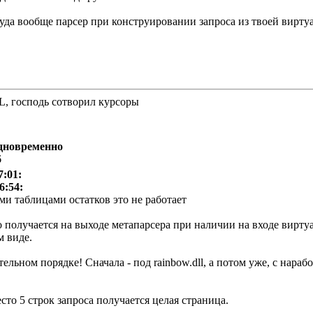
уда вообще парсер при конструировании запроса из твоей вирту
QL, господь сотворил курсоры
одновременно
6
7:01:
6:54:
ми таблицами остатков это не работает
что получается на выходе метапарсера при наличии на входе вирт
м виде.
тельном порядке! Сначала - под rainbow.dll, а потом уже, с нар
есто 5 строк запроса получается целая страница.