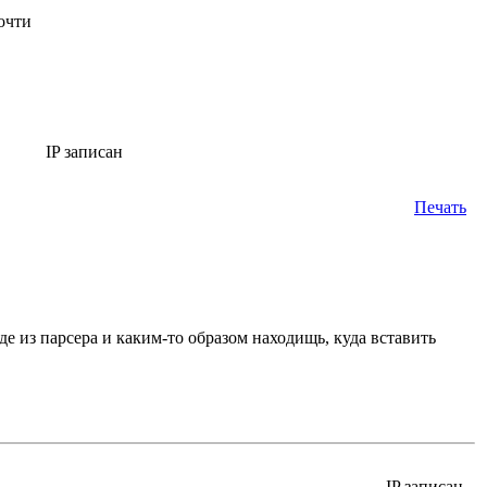
очти
IP записан
Печать
де из парсера и каким-то образом находищь, куда вставить
IP записан