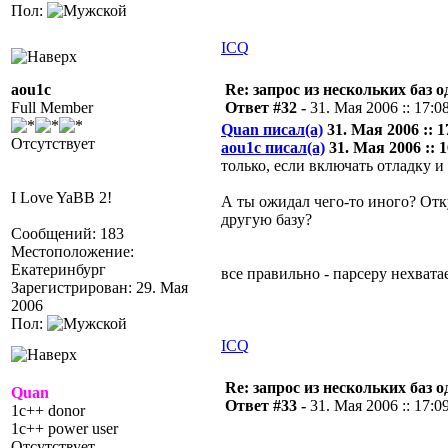
Пол:
ICQ
aou1c
Re: запрос из нескольких баз 
Full Member
Ответ #32 -
31. Мая 2006 :: 17:0
Quan писал(а)
31. Мая 2006 :: 1
Отсутствует
aou1c писал(а)
31. Мая 2006 :: 1
только, если включать отладку и
I Love YaBB 2!
А ты ожидал чего-то иного? Отк
другую базу?
Сообщений: 183
Местоположение:
Екатеринбург
все правильно - парсеру нехват
Зарегистрирован: 29. Мая
2006
Пол:
ICQ
Re: запрос из нескольких баз 
Quan
Ответ #33 -
31. Мая 2006 :: 17:0
1c++ donor
1c++ power user
Отсутствует