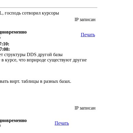
QL, господь сотворил курсоры
IP записан
одновременно
Печать
5
7:10:
7:08:
ает структуры DDS другой базы
 в курсе, что вприроде существуют другие
ать вирт. таблицы в разных базах.
IP записан
одновременно
Печать
9