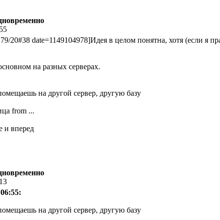
одновременно
:55
179/20#38 date=1149104978]Идея в целом понятна, хотя (если я 
 основном на разных серверах.
омещаешь на другой сервер, другую базу
ица from ...
е и вперед
одновременно
:13
06:55:
омещаешь на другой сервер, другую базу