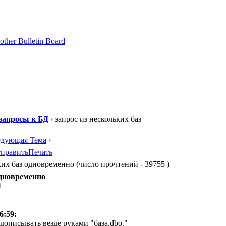
запросы к БД
› запрос из нескольких баз
едующая Тема
›
править
Печать
ких баз одновременно (число прочтений - 39755 )
одновременно
4
6:59:
 дописывать везде руками "база.dbo."