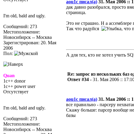
aou1c писал(а)
31. Мая 2006 :: 1
дак давно разобрался, просто вм
страница.
I'm old, bald and ugly.
Это не страшно. Н а ассемблере
Сообщений: 273
Так что радуйся
, что
Местоположение:
Новосибирск -- Москва
Зарегистрирован: 20. Мая
2006
Пол:
А для тех, кто не хотел учить S
Re: запрос из нескольких баз 
Quan
Ответ #34 -
31. Мая 2006 :: 17:1
1c++ donor
1c++ power user
Отсутствует
aou1c писал(а)
31. Мая 2006 :: 1
все правильно - парсеру нехват
I'm old, bald and ugly.
Скажу больше: парсер вообще не
базы
Сообщений: 273
Местоположение:
Новосибирск -- Москва