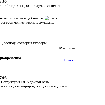
7:06:
есто 5 строк запроса получается целая
 получилось бы еще больше.
 прогресс меняет жизнь к лучшему.
QL, господь сотворил курсоры
IP записан
одновременно
Печать
0
7:08:
ает структуры DDS другой базы
 в курсе, что вприроде существуют другие