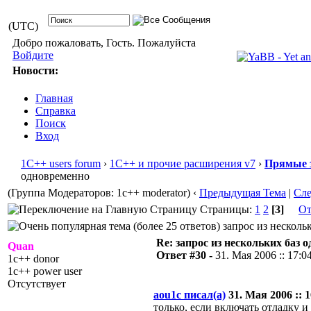
(UTC)
Добро пожаловать, Гость. Пожалуйста
Войдите
Новости:
Главная
Справка
Поиск
Вход
1С++ users forum
›
1С++ и прочие расширения v7
›
Прямые 
одновременно
(Группа Модераторов: 1c++ moderator)
‹
Предыдущая Тема
|
Сл
Страницы:
1
2
[3]
От
запрос из несколь
Re: запрос из нескольких баз 
Quan
Ответ #30 -
31. Мая 2006 :: 17:0
1c++ donor
1c++ power user
Отсутствует
aou1c писал(а)
31. Мая 2006 :: 1
только, если включать отладку и