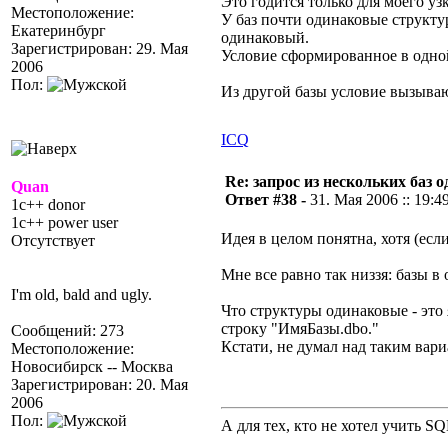
Это годится только для моего уз
Местоположение:
У баз почти одинаковые структу
Екатеринбург
одинаковый.
Зарегистрирован: 29. Мая
Условие сформированное в одной
2006
Пол:
Из другой базы условие вызываю
ICQ
Re: запрос из нескольких баз 
Quan
Ответ #38 -
31. Мая 2006 :: 19:4
1c++ donor
1c++ power user
Идея в целом понятна, хотя (есл
Отсутствует
Мне все равно так низзя: базы в
I'm old, bald and ugly.
Что структуры одинаковые - это 
строку "ИмяБазы.dbo."
Сообщений: 273
Кстати, не думал над таким вар
Местоположение:
Новосибирск -- Москва
Зарегистрирован: 20. Мая
2006
Пол:
А для тех, кто не хотел учить S