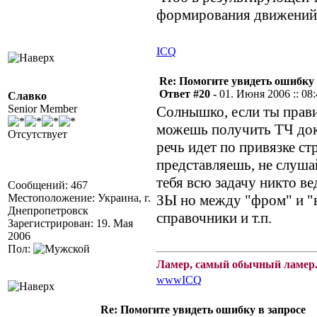
формирования движений, 
ICQ
Re: Помогите увидеть ошибку 
Ответ #20 -
01. Июня 2006 :: 08
Славко
Senior Member
Солнышко, если ты прави
можешь получить ТЧ дока
Отсутствует
речь идет по привязке ст
представляешь, не слуша
тебя всю задачу никто вед
Сообщений: 467
Местоположение: Украина, г.
ЗЫ но между "фром" и "
Днепропетровск
справочники и т.п.
Зарегистрирован: 19. Мая
2006
Пол:
Ламер, самый обычный ламер.
www
ICQ
Re: Помогите увидеть ошибку в запросе