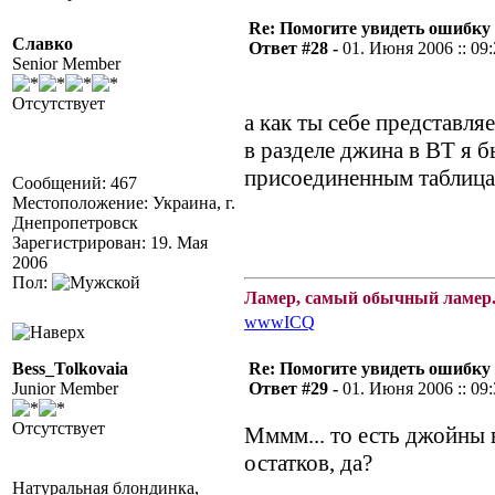
Re: Помогите увидеть ошибку 
Славко
Ответ #28 -
01. Июня 2006 :: 09
Senior Member
Отсутствует
а как ты себе представля
в разделе джина в ВТ я 
присоединенным таблицам
Сообщений: 467
Местоположение: Украина, г.
Днепропетровск
Зарегистрирован: 19. Мая
2006
Пол:
Ламер, самый обычный ламер.
www
ICQ
Bess_Tolkovaia
Re: Помогите увидеть ошибку 
Junior Member
Ответ #29 -
01. Июня 2006 :: 09
Отсутствует
Мммм... то есть джойны
остатков, да?
Натуральная блондинка,