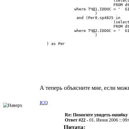
				(select ТЧД1.sp4750

				FROM dt4752 as ТЧД1 (NOLOCK)

               where ТЧД1.IDDOC = '  G1
			)

		and (Рег0.sp4825 in

				(select ТЧД2.sp4748

				FROM dt4752 as ТЧД2 (NOLOCK)

               where ТЧД2.IDDOC = '  G1
			)                                            

   ) as Рег

А теперь объясните мне, если мож
ICQ
Re: Помогите увидеть ошибку 
Ответ #22 -
01. Июня 2006 :: 09
Цитата: