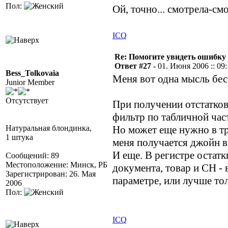
Пол:
Ой, точно... смотрела-см
ICQ
Re: Помогите увидеть ошибку 
Ответ #27 -
01. Июня 2006 :: 09
Bess_Tolkovaia
Меня вот одна мысль бесп
Junior Member
Отсутствует
При получении отстатков
фильтр по табличной част
Натуральная блондинка,
Но может еще нужно в тре
1 штука
меня получается джойн в
И еще. В регистре остатк
Сообщений: 89
Местоположение: Минск, РБ
документа, товар и СН - 
Зарегистрирован: 26. Мая
параметре, или лучше тол
2006
Пол:
ICQ