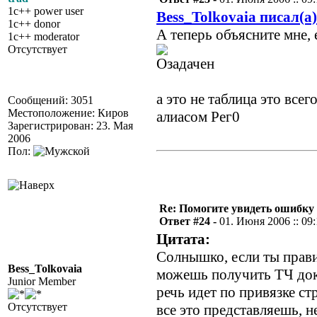
1c++ power user
Bess_Tolkovaia писал(а)
1c++ donor
А теперь объясните мне,
1c++ moderator
Отсутствует
а это не таблица это всег
Сообщений: 3051
Местоположение: Киров
алиасом Рег0
Зарегистрирован: 23. Мая
2006
Пол:
Re: Помогите увидеть ошибку 
Ответ #24 -
01. Июня 2006 :: 09
Цитата:
Солнышко, если ты прави
Bess_Tolkovaia
можешь получить ТЧ дока
Junior Member
речь идет по привязке ст
Отсутствует
все это представляешь, н