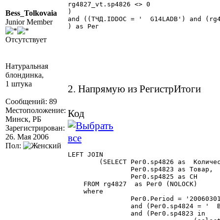
rg4827_vt.sp4826 <> 0

)

Bess_Tolkovaia
and ((ТЧД.IDDOC = '  G14LADB') and (rg4827_vt.sp4824 = '  BY' + '   1TO   ')
Junior Member
) as Рег

Отсутствует
Натуральная
блондинка,
1 штука
2. Напрямую из РегистрИтоги
Сообщений: 89
Местоположение:
Код
Минск, РБ
Зарегистрирован:
26. Мая 2006
Пол:
LEFT JOIN

	(SELECT Рег0.sp4826 as  КоличествоОстаток,

		Рег0.sp4823 as Товар,

		Рег0.sp4825 as СН

    FROM rg4827  as Рег0 (NOLOCK)

    where  

		Рег0.Period = '20060301'

		and (Рег0.sp4824 = '  BY' + '   1TO   ')

		and (Рег0.sp4823 in
