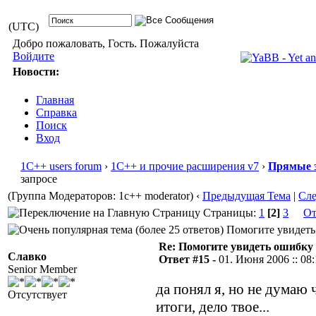
(UTC)
Добро пожаловать, Гость. Пожалуйста
Войдите
Новости:
Главная
Справка
Поиск
Вход
1С++ users forum
›
1С++ и прочие расширения v7
›
Прямые 
запросе
(Группа Модераторов: 1c++ moderator)
‹
Предыдущая Тема
|
Сл
Страницы:
1
[2]
3
От
Помогите увидеть 
Re: Помогите увидеть ошибку 
Славко
Ответ #15 -
01. Июня 2006 :: 08
Senior Member
да понял я, но не думаю
Отсутствует
итоги, дело твое...