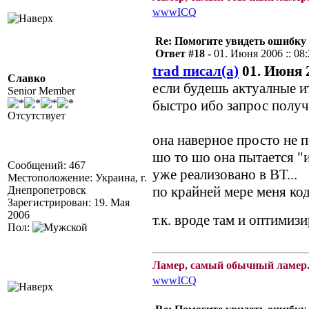
www
ICQ
Re: Помогите увидеть ошибку 
Ответ #18 -
01. Июня 2006 :: 08
trad писал(а)
01. Июня 2
Славко
если будешь актуалные 
Senior Member
быстро ибо запрос получ
Отсутствует
она наверное просто не п
шо то шо она пытается "
Сообщений: 467
уже реализовано в ВТ...
Местоположение: Украина, г.
по крайней мере меня ко
Днепропетровск
Зарегистрирован: 19. Мая
2006
т.к. вроде там и оптимиз
Пол:
Ламер, самый обычный ламер.
www
ICQ