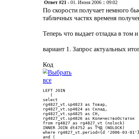
Ответ #21 -
01. Июня 2006 :: 09:02
По скорости получает немного бы
табличных частях временя получе
Теперь что выдает отладка в том и
вариант 1. Запрос актуальных ито
Код
LEFT JOIN

   (

select

rg4827_vt.sp4823 as Товар,

rg4827_vt.sp4824 as Склад,

rg4827_vt.sp4825 as СН,

rg4827_vt.sp4826 as КоличествоОстаток

from rg4827 as rg4827_vt (nolock)

INNER JOIN dt4752 as ТЧД (NOLOCK) 			ON (rg4827_vt.sp4823 = ТЧД.sp4750) and (rg4827_vt.sp4825 = ТЧД.sp4748)

where rg4827_vt.period={d '2006-03-01'}
and (
