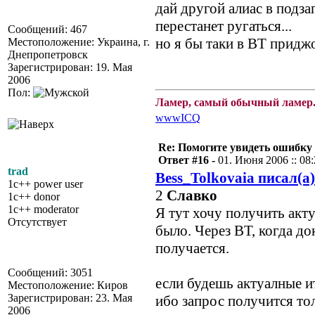
дай другой алиас в подза
перестанет ругаться...
Сообщений: 467
но я бы таки в ВТ придж
Местоположение: Украина, г.
Днепропетровск
Зарегистрирован: 19. Мая
2006
Пол:
Ламер, самый обычный ламер.
www
ICQ
Re: Помогите увидеть ошибку 
Ответ #16 -
01. Июня 2006 :: 08
trad
Bess_Tolkovaia писал(а)
1c++ power user
2
Славко
1c++ donor
1c++ moderator
Я тут хочу получить акту
Отсутствует
было. Через ВТ, когда до
получается.
Сообщений: 3051
если будешь актуалные 
Местоположение: Киров
Зарегистрирован: 23. Мая
ибо запрос получится то
2006