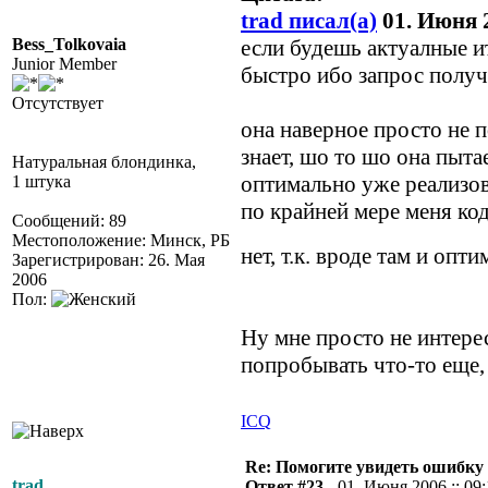
trad писал(а)
01. Июня 2
Bess_Tolkovaia
если будешь актуалные 
Junior Member
быстро ибо запрос получ
Отсутствует
она наверное просто не п
знает, шо то шо она пыта
Натуральная блондинка,
оптимально уже реализова
1 штука
по крайней мере меня ко
Сообщений: 89
Местоположение: Минск, РБ
нет, т.к. вроде там и оп
Зарегистрирован: 26. Мая
2006
Пол:
Ну мне просто не интерес
попробывать что-то еще, 
ICQ
Re: Помогите увидеть ошибку 
trad
Ответ #23 -
01. Июня 2006 :: 09