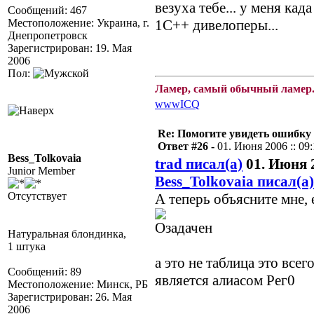
везуха тебе... у меня кад
Сообщений: 467
Местоположение: Украина, г.
1С++ дивелоперы...
Днепропетровск
Зарегистрирован: 19. Мая
2006
Пол:
Ламер, самый обычный ламер.
www
ICQ
Re: Помогите увидеть ошибку 
Ответ #26 -
01. Июня 2006 :: 09:
Bess_Tolkovaia
trad писал(а)
01. Июня 2
Junior Member
Bess_Tolkovaia писал(а)
Отсутствует
А теперь объясните мне,
Натуральная блондинка,
1 штука
а это не таблица это всег
Сообщений: 89
является алиасом Рег0
Местоположение: Минск, РБ
Зарегистрирован: 26. Мая
2006