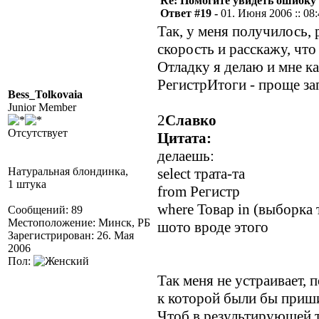
Re: Помогите увидеть ошибку 
Ответ #19 -
01. Июня 2006 :: 08
Так, у меня получилось, 
скорость и расскажу, что
Отладку я делаю и мне к
РегистрИтоги - проще за
Bess_Tolkovaia
Junior Member
2
Славко
Отсутствует
Цитата:
делаешь:
Натуральная блондинка,
select трата-та
1 штука
from Регистр
where Товар in (выборка 
Сообщений: 89
Местоположение: Минск, РБ
шото вроде этого
Зарегистрирован: 26. Мая
2006
Пол:
Так меня не устраивает, 
к которой были бы приши
Чтоб в результирующей т