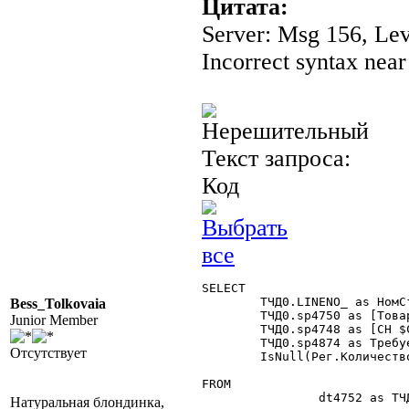
Цитата:
Server: Msg 156, Leve
Incorrect syntax nea
Текст запроса:
Код
SELECT

	ТЧД0.LINENO_ as НомСтр,

Bess_Tolkovaia
	ТЧД0.sp4750 as [Товар $Справочник],

Junior Member
	ТЧД0.sp4748 as [СН $Справочник],

	ТЧД0.sp4874 as Требуется,

Отсутствует
	IsNull(Рег.КоличествоОстаток,0) as Остаток

FROM

		dt4752 as ТЧД0 (NOLOCK)  

Натуральная блондинка,