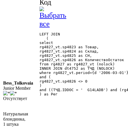
Код
LEFT JOIN

   (

select

rg4827_vt.sp4823 as Товар,

rg4827_vt.sp4824 as Склад,

rg4827_vt.sp4825 as СН,

rg4827_vt.sp4826 as КоличествоОстаток

from rg4827 as rg4827_vt (nolock)

INNER JOIN dt4752 as ТЧД (NOLOCK) 			ON (rg4827_vt.sp4823 = ТЧД.sp4750) and (rg4827_vt.sp4825 = ТЧД.sp4748)

where rg4827_vt.period={d '2006-03-01'}
and (

rg4827_vt.sp4826 <> 0

Bess_Tolkovaia
)

Junior Member
and ((ТЧД.IDDOC = '  G14LADB') and (rg4827_vt.sp4824 = '  BY' + '   1TO   ')
) as Рег

Отсутствует
Натуральная
блондинка,
1 штука