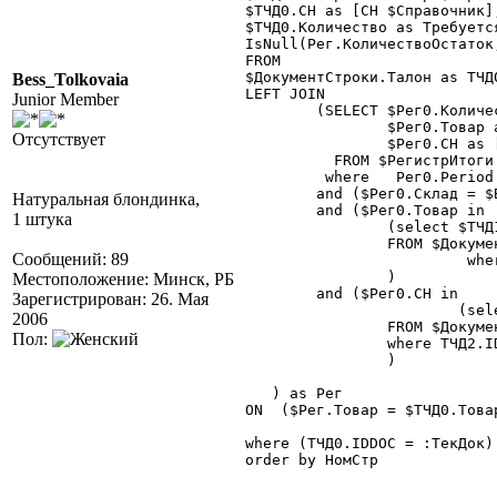
$ТЧД0.СН as [СН $Справочник],
$ТЧД0.Количество as Требуется
IsNull(Рег.КоличествоОстаток,
FROM

$ДокументСтроки.Талон as ТЧД0
Bess_Tolkovaia
LEFT JOIN

Junior Member
	(SELECT $Рег0.Количество as  КоличествоОстаток,

		$Рег0.Товар as [Товар $Справочник],

Отсутствует
		$Рег0.СН as [СН $Справочник]

	  FROM $РегистрИтоги.ОстаткиСклад  as Рег0 (NOLOCK)

	 where   Рег0.Period = :ДатаСост~

	and ($Рег0.Склад = $ВидСправочника36.МестаХранения + :СкладДока)

Натуральная блондинка,
	and ($Рег0.Товар in

1 штука
		(select $ТЧД1.Товар

		FROM $ДокументСтроки.Талон as ТЧД1 (NOLOCK)

Сообщений: 89
			 where ТЧД1.IDDOC = :ТекДок)

		)

Местоположение: Минск, РБ
	and ($Рег0.СН in

Зарегистрирован: 26. Мая
			(select $ТЧД2.СН

2006
		FROM $ДокументСтроки.Талон as ТЧД2 (NOLOCK)

Пол:
		where ТЧД2.IDDOC = :ТекДок)

		)

   ) as Рег

ON  ($Рег.Товар = $ТЧД0.Това
where (ТЧД0.IDDOC = :ТекДок)

order by НомСтр
