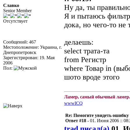
Славко
Ну да, ты правильно
Senior Member
Я и пытаюсь фильтр
Отсутствует
дока, но чего-то не 
делаешь:
Сообщений: 467
Местоположение: Украина, г.
select трата-та
Днепропетровск
Зарегистрирован: 19. Мая
from Регистр
2006
where Товар in (выб
Пол:
шото вроде этого
Ламер, самый обычный ламер.
www
ICQ
Re: Помогите увидеть ошибку 
Ответ #18 -
01. Июня 2006 :: 08
trad писал(а)
01. И