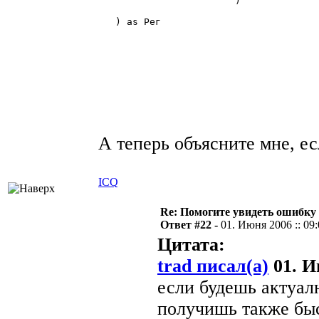
			)                                            

   ) as Рег

А теперь объясните мне, е
ICQ
Re: Помогите увидеть ошибку 
Ответ #22 -
01. Июня 2006 :: 09
Цитата:
trad писал(а)
01. И
если будешь актуал
получишь также быс