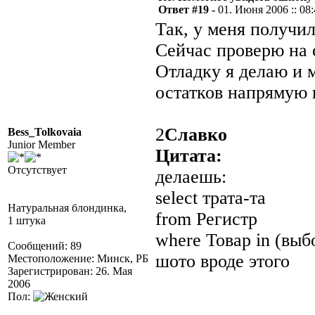
Ответ #19 -
01. Июня 2006 :: 08
Так, у меня получил
Сейчас проверю на 
Отладку я делаю и 
остатков напрямую 
2
Славко
Bess_Tolkovaia
Junior Member
Цитата:
Отсутствует
делаешь:
select трата-та
Натуральная блондинка,
from Регистр
1 штука
where Товар in (выб
Сообщений: 89
шото вроде этого
Местоположение: Минск, РБ
Зарегистрирован: 26. Мая
2006
Пол: