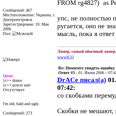
FROM rg4827) as Р
Сообщений: 467
Местоположение: Украина, г.
упс, не полностью п
Днепропетровск
Зарегистрирован: 19. Мая
ругается, оно не зн
2006
мысль, пока я ответ
Пол:
Ламер, самый обычный ламер.
www
ICQ
Re: Помогите увидеть ошибку 
Ответ #3 -
01. Июня 2006 :: 07:4
Quan
DrACe писал(а)
01.
1c++ donor
1c++ power user
07:42:
Отсутствует
со скобками перему
I'm old, bald and ugly.
Скобки не мешают, 
Сообщений: 273