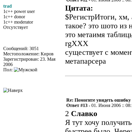
trad
Цитата:
1c++ power user
$РегистрИтоги, хм, 
1c++ donor
1c++ moderator
такое? это шото из
Отсутствует
это метаимя таблиц
rgXXX
Сообщений: 3051
существует с момен
Местоположение: Киров
Зарегистрирован: 23. Мая
метапарсера
2006
Пол:
Re: Помогите увидеть ошибку 
Ответ #13 -
01. Июня 2006 :: 08
2
Славко
Я тут хочу получить
быстрее было. Через