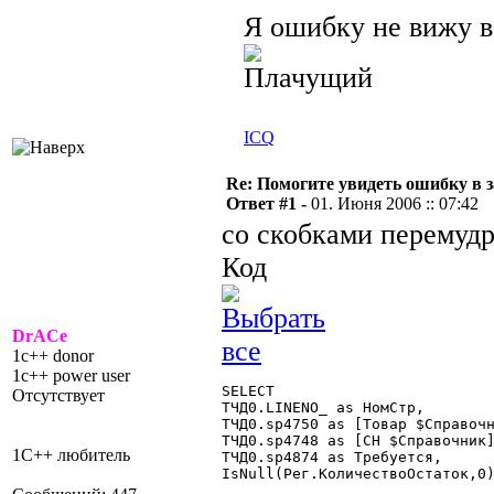
Я ошибку не вижу 
ICQ
Re: Помогите увидеть ошибку в з
Ответ #1 -
01. Июня 2006 :: 07:42
со скобками перемуд
Код
DrACe
1c++ donor
1c++ power user
SELECT

Отсутствует
ТЧД0.LINENO_ as НомСтр,

ТЧД0.sp4750 as [Товар $Справочн
ТЧД0.sp4748 as [СН $Справочник]
1С++ любитель
ТЧД0.sp4874 as Требуется,

IsNull(Рег.КоличествоОстаток,0)