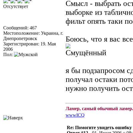
Смысл - выбрать ос
Отсутствует
выборке из таблично
фильт опять таки по 
Сообщений: 467
Местоположение: Украина, г.
Боюсь, что я вас в
Днепропетровск
Зарегистрирован: 19. Мая
2006
Пол:
я бы подзапросом сд
получал остаки пот
нужно получить оста
Ламер, самый обычный ламер.
www
ICQ
Re: Помогите увидеть ошибку 
Ответ #12 -
01. Июня 2006 :: 08