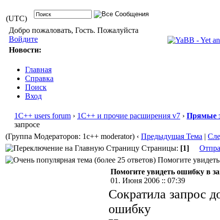
(UTC)
Добро пожаловать, Гость. Пожалуйста
Войдите
Новости:
Главная
Справка
Поиск
Вход
1С++ users forum
›
1С++ и прочие расширения v7
›
Прямые 
запросе
(Группа Модераторов: 1c++ moderator)
‹
Предыдущая Тема
|
Сл
Страницы:
[1]
Отпра
Помогите увидеть 
Помогите увидеть ошибку в за
01. Июня 2006 :: 07:39
Сократила запрос д
ошибку