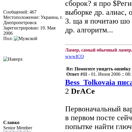
сборок? я про $Регис
выборке др. алиас, о
Сообщений: 467
Местоположение: Украина, г.
3. ща я почитаю шо
Днепропетровск
Зарегистрирован: 19. Мая
др. алгоритм...
2006
Пол:
Ламер, самый обычный ламер.
www
ICQ
Re: Помогите увидеть ошибку 
Ответ #11 -
01. Июня 2006 :: 08:
Bess_Tolkovaia пис
2
DrACe
Первоначальный вар
в первом посте сейч
Славко
попытке найти глюч
Senior Member