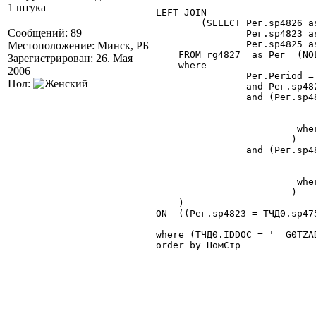
1 штука
LEFT JOIN

	(SELECT Рег.sp4826 as  КоличествоОстаток,

Сообщений: 89
		Рег.sp4823 as [Товар $Справочник],

		Рег.sp4825 as [СН $Справочник]

Местоположение: Минск, РБ
    FROM rg4827  as Рег  (NOL
Зарегистрирован: 26. Мая
    where  

2006
		Рег.Period = '20060301Z'

Пол:
		and Рег.sp4824 = '  BY' + '   1TO   '

		and (Рег.sp4823 in

					(select ТЧД.
					FROM dt4752 as ТЧД
			 where ТЧД.IDDOC = '  G0TZADB')

			)

		and (Рег.sp4825 in

					(select ТЧД.
					FROM dt4752 as ТЧД
			 where ТЧД.IDDOC = '  G0TZADB')

			)							  

    )

ON  ((Рег.sp4823 = ТЧД0.sp47
where (ТЧД0.IDDOC = '  G0TZAD
order by НомСтр
