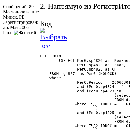
2. Напрямую из РегистрИт
Сообщений: 89
Местоположение:
Минск, РБ
Код
Зарегистрирован:
26. Мая 2006
Пол:
LEFT JOIN

	(SELECT Рег0.sp4826 as  КоличествоОстаток,

		Рег0.sp4823 as Товар,

		Рег0.sp4825 as СН

    FROM rg4827  as Рег0 (NOLOCK)

    where  

		Рег0.Period = '20060301'

		and (Рег0.sp4824 = '  BY' + '   1TO   ')

		and (Рег0.sp4823 in

				(select ТЧД1.sp4750

				FROM dt4752 as ТЧД1 (NOLOCK)

               where ТЧД1.IDDOC = '  G1
			)

		and (Рег0.sp4825 in

				(select ТЧД2.sp4748

				FROM dt4752 as ТЧД2 (NOLOCK)

               where ТЧД2.IDDOC = '  G1