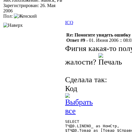
Местоположение: Минск, РБ
Зарегистрирован: 26. Мая
2006
Пол:
ICQ
Re: Помогите увидеть ошибку 
Ответ #9 -
01. Июня 2006 :: 08:0
Фигня какая-то пол
жалости?
Сделала так:
Код
SELECT

ТЧД0.LINENO_ as НомСтр,

$ТЧД0.Товар as [Товар $Справо