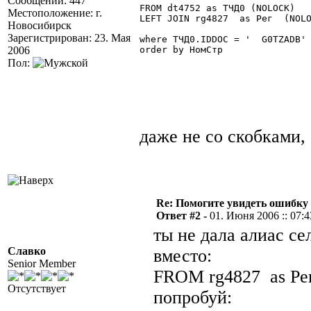
Сообщений: 447
FROM dt4752 as ТЧД0 (NOLOCK)  

Местоположение: г.
LEFT JOIN rg4827  as Рег  (NOLO
Новосибирск
Зарегистрирован: 23. Мая
where ТЧД0.IDDOC = '  G0TZADB'

2006
order by НомСтр

Пол:
даже не со скобками, 
Re: Помогите увидеть ошибку 
Ответ #2 -
01. Июня 2006 :: 07:4
ты не дала алиас се
Славко
вместо:
Senior Member
FROM rg4827 as Р
Отсутствует
попробуй: