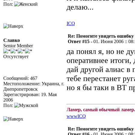
Пол:
делаю...
ICQ
Re: Помогите увидеть ошибку 
Славко
Ответ #15 -
01. Июня 2006 :: 08
Senior Member
да понял я, но не д
Отсутствует
оперативнее итоги, д
дай другой алиас в
тебе перестанет руга
Сообщений: 467
Местоположение: Украина, г.
но я бы таки в ВТ п
Днепропетровск
Зарегистрирован: 19. Мая
2006
Пол:
Ламер, самый обычный ламер.
www
ICQ
Re: Помогите увидеть ошибку 
Ответ #16 -
01. Июня 2006 :: 08