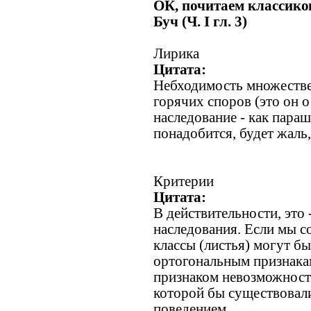
ОК, почитаем классико
Буч (Ч. I гл. 3)
Лирика
Цитата:
Небходимость множестве
горячих споров (это он о
наследование - как параш
понадобится, будет жаль,
Критерии
Цитата:
В действительности, это
наследования. Если мы с
классы (листья) могут б
ортогональным признакам
признаком невозможности
которой бы существовал
поведением.