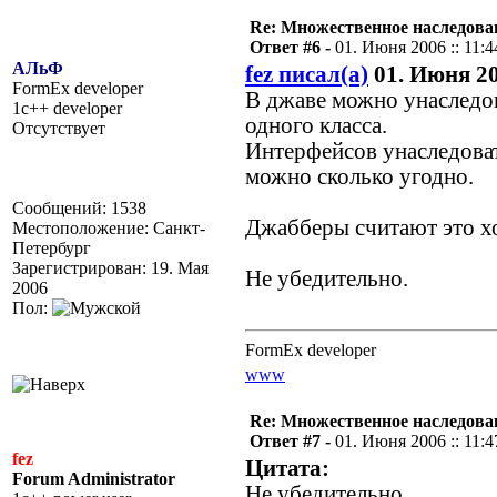
Re: Множественное наследова
Ответ #6 -
01. Июня 2006 :: 11:4
АЛьФ
fez писал(а)
01. Июня 200
FormEx developer
В джаве можно унаследов
1c++ developer
одного класса.
Отсутствует
Интерфейсов унаследоват
можно сколько угодно.
Сообщений: 1538
Джабберы считают это х
Местоположение: Санкт-
Петербург
Зарегистрирован: 19. Мая
Не убедительно.
2006
Пол:
FormEx developer
www
Re: Множественное наследова
Ответ #7 -
01. Июня 2006 :: 11:4
fez
Цитата:
Forum Administrator
Не убедительно.