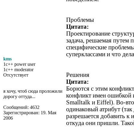
Проблемы
Цитата:
Проектирование структур
задача, решаемая путем 
специфические проблемы
суперклассами и что дел
kms
1c++ power user
1c++ moderator
Решения
Отсутствует
Цитата:
Борются с этим конфликт
я хочу, чтоб сюда проложили
конфликт имен ошибкой и
дорогу оттуда...
Smalltalk и Eiffel). Во-
Сообщений: 4632
одинаковый атрибут (так
Зарегистрирован: 19. Мая
разрешается добавить к 
2006
откуда они пришли. Тако