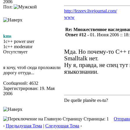
2006
Пол:
http://fezeev.livejournal.com/
www
Re: Множественное наследова
Ответ #12 -
01. Июня 2006 :: 18:
kms
1c++ power user
1c++ moderator
Мда. Но почему-то С++ 
Отсутствует
Smalltalk нет.
Ну я, правда, не спец тут 
я хочу, чтоб сюда проложили
языкознании.
дорогу оттуда...
Сообщений: 4632
Зарегистрирован: 19. Мая
2006
De quelle planète es-tu?
Страницы: 1
Отправ
‹
Предыдущая Тема
|
Следующая Тема
›