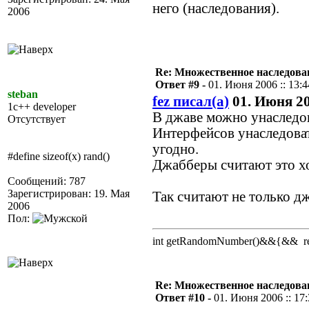
него (наследования).
2006
Re: Множественное наследова
Ответ #9 -
01. Июня 2006 :: 13:4
steban
fez писал(а)
01. Июня 200
1c++ developer
В джаве можно унаследов
Отсутствует
Интерфейсов унаследоват
угодно.
#define sizeof(x) rand()
Джабберы считают это х
Сообщений: 787
Зарегистрирован: 19. Мая
Так считают не только д
2006
Пол:
int getRandomNumber()&&{&& retu
Re: Множественное наследова
Ответ #10 -
01. Июня 2006 :: 17