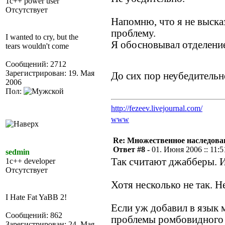
1c++ power user
Отсутствует
Напомню, что я не выска
проблему.
I wanted to cry, but the
Я обосновывал отделение
tears wouldn't come
Сообщений: 2712
Зарегистрирован: 19. Мая
До сих пор неубедитель
2006
Пол:
http://fezeev.livejournal.com/
www
Re: Множественное наследова
Ответ #8 -
01. Июня 2006 :: 11:5
sedmin
Так считают джабберы. И 
1c++ developer
Отсутствует
Хотя несколько не так. Н
I Hate Fat YaBB 2!
Если уж добавил в язык 
Сообщений: 862
проблемы ромбовидного н
Зарегистрирован: 24. Мая