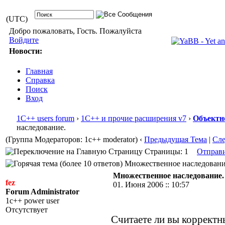
(UTC)
Добро пожаловать, Гость. Пожалуйста
Войдите
Новости:
Главная
Справка
Поиск
Вход
1С++ users forum
›
1С++ и прочие расширения v7
›
Объектн
наследование.
(Группа Модераторов: 1c++ moderator)
‹
Предыдущая Тема
|
Сл
Страницы: 1
Отправ
Множественное наследование.
Множественное наследование.
fez
01. Июня 2006 :: 10:57
Forum Administrator
1c++ power user
Отсутствует
Считаете ли вы коррект