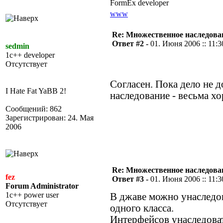
FormEx developer
www
Re: Множественное наследова
Ответ #2 -
01. Июня 2006 :: 11:3
sedmin
1c++ developer
Отсутствует
Согласен. Пока дело не 
I Hate Fat YaBB 2!
наследование - весьма х
Сообщений: 862
Зарегистрирован: 24. Мая
2006
Re: Множественное наследова
fez
Ответ #3 -
01. Июня 2006 :: 11:3
Forum Administrator
1c++ power user
В джаве можно унаследов
Отсутствует
одного класса.
Интерфейсов унаследоват