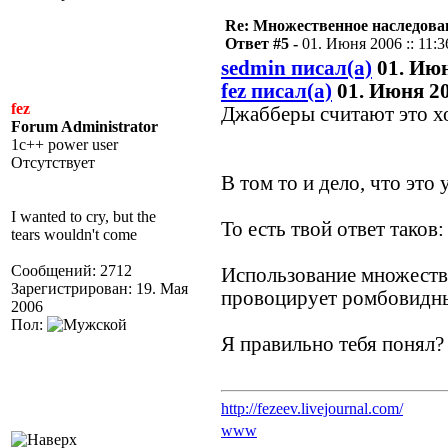
Re: Множественное наследова
Ответ #5 -
01. Июня 2006 :: 11:3
sedmin писал(а)
01. Июн
fez писал(а)
01. Июня 200
fez
Джабберы считают это х
Forum Administrator
1c++ power user
Отсутствует
В том то и дело, что это
I wanted to cry, but the
То есть твой ответ таков:
tears wouldn't come
Сообщений: 2712
Использование множеств
Зарегистрирован: 19. Мая
провоцирует ромбовидные
2006
Пол:
Я правильно тебя понял?
http://fezeev.livejournal.com/
www