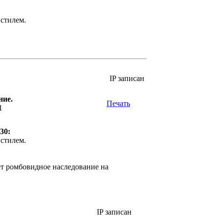
стилем.
IP записан
ние.
Печать
1
30:
стилем.
яет ромбовидное наследование на
IP записан