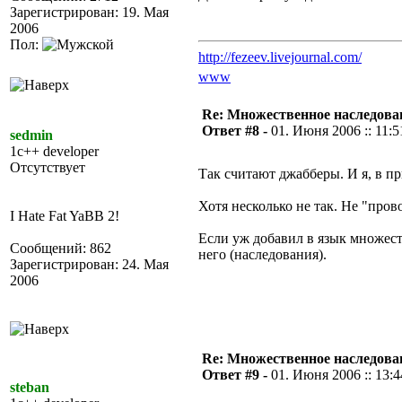
Зарегистрирован: 19. Мая
2006
Пол:
http://fezeev.livejournal.com/
www
Re: Множественное наследова
Ответ #8 -
01. Июня 2006 :: 11:5
sedmin
1c++ developer
Отсутствует
Так считают джабберы. И я, в пр
Хотя несколько не так. Не "пров
I Hate Fat YaBB 2!
Если уж добавил в язык множест
Сообщений: 862
него (наследования).
Зарегистрирован: 24. Мая
2006
Re: Множественное наследова
Ответ #9 -
01. Июня 2006 :: 13:4
steban