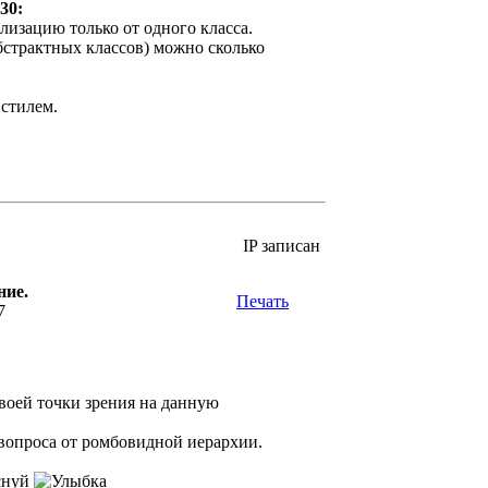
30:
лизацию только от одного класса.
бстрактных классов) можно сколько
стилем.
IP записан
ние.
Печать
7
воей точки зрения на данную
вопроса от ромбовидной иерархии.
снуй