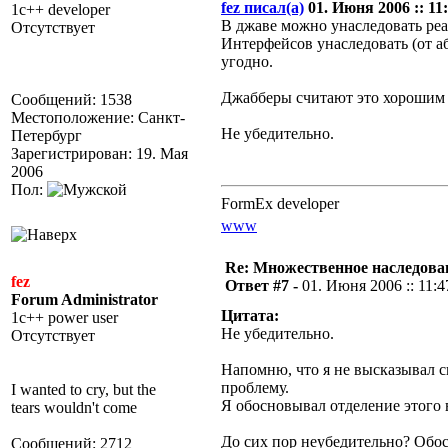
fez писал(а)
01. Июня 2006 :: 11:
1c++ developer
В джаве можно унаследовать реа
Отсутствует
Интерфейсов унаследовать (от а
угодно.
Джабберы считают это хорошим 
Сообщений: 1538
Местоположение: Санкт-
Не убедительно.
Петербург
Зарегистрирован: 19. Мая
2006
Пол:
FormEx developer
www
Re: Множественное наследова
fez
Ответ #7 -
01. Июня 2006 :: 11:4
Forum Administrator
Цитата:
1c++ power user
Не убедительно.
Отсутствует
Напомню, что я не высказывал с
проблему.
I wanted to cry, but the
Я обосновывал отделение этого 
tears wouldn't come
До сих пор неубедительно? Обо
Сообщений: 2712