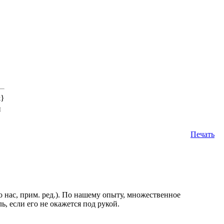
&}
н
Печать
 нас, прим. ред.). По нашему опыту, множественное
ь, если его не окажется под рукой.