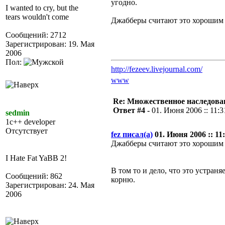
угодно.
I wanted to cry, but the
tears wouldn't come
Джабберы считают это хорошим 
Сообщений: 2712
Зарегистрирован: 19. Мая
2006
Пол:
http://fezeev.livejournal.com/
www
Re: Множественное наследова
Ответ #4 -
01. Июня 2006 :: 11:3
sedmin
1c++ developer
Отсутствует
fez писал(а)
01. Июня 2006 :: 11:
Джабберы считают это хорошим 
I Hate Fat YaBB 2!
В том то и дело, что это устран
Сообщений: 862
корню.
Зарегистрирован: 24. Мая
2006