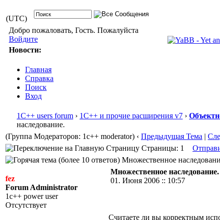
(UTC)
Добро пожаловать, Гость. Пожалуйста
Войдите
Новости:
Главная
Справка
Поиск
Вход
1С++ users forum
›
1С++ и прочие расширения v7
›
Объектн
наследование.
(Группа Модераторов: 1c++ moderator)
‹
Предыдущая Тема
|
Сл
Страницы: 1
Отправ
Множественное наследование.
Множественное наследование.
fez
01. Июня 2006 :: 10:57
Forum Administrator
1c++ power user
Отсутствует
Считаете ли вы корректным исп