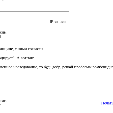
IP записан
ние.
1
инципе, с ними согласен.
оцирует". А вот так:
венное наследование, то будь добр, решай проблемы ромбовидно
ние.
Печат
4