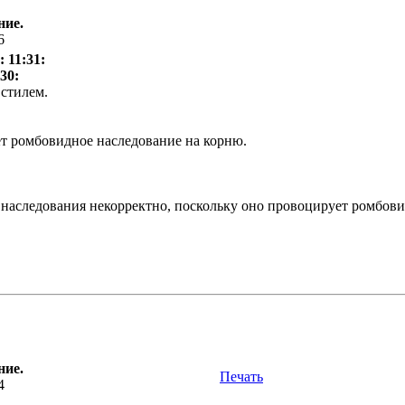
ние.
6
 11:31:
30:
стилем.
яет ромбовидное наследование на корню.
аследования некорректно, поскольку оно провоцирует ромбовид
ние.
Печать
4