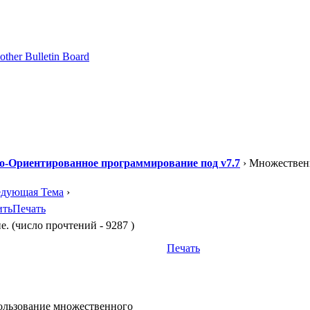
о-Ориентированное программирование под v7.7
› Множествен
едующая Тема
›
ить
Печать
 (число прочтений - 9287 )
Печать
ользование множественного