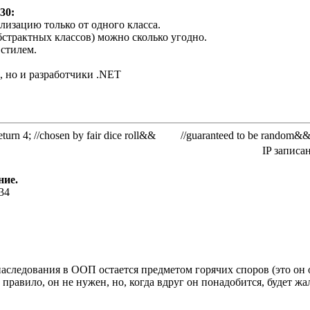
30:
лизацию только от одного класса.
бстрактных классов) можно сколько угодно.
стилем.
, но и разработчики .NET
rn 4; //chosen by fair dice roll&& //guaranteed to be random&
IP записа
ние.
:34
следования в ООП остается предметом горячих споров (это он о
правило, он не нужен, но, когда вдруг он понадобится, будет жал