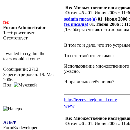
Re: Множественное наследова
Ответ #5 -
01. Июня 2006 :: 11:3
sedmin писал(а)
01. Июня 2006 ::
fez
fez писал(а)
01. Июня 2006 :: 11:
Forum Administrator
Джабберы считают это хорошим 
1c++ power user
Отсутствует
В том то и дело, что это устран
I wanted to cry, but the
То есть твой ответ таков:
tears wouldn't come
Использование множественного н
Сообщений: 2712
ужасно.
Зарегистрирован: 19. Мая
2006
Я правильно тебя понял?
Пол:
http://fezeev.livejournal.com/
www
Re: Множественное наследова
АЛьФ
Ответ #6 -
01. Июня 2006 :: 11:4
FormEx developer