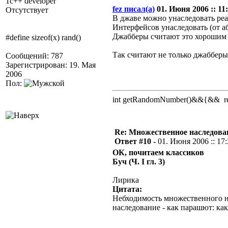
1c++ developer
fez писал(а)
01. Июня 2006 :: 11:
Отсутствует
В джаве можно унаследовать реа
Интерфейсов унаследовать (от а
Джабберы считают это хорошим 
#define sizeof(x) rand()
Так считают не только джабберы
Сообщений: 787
Зарегистрирован: 19. Мая
2006
Пол:
int getRandomNumber()&&{&& retu
Re: Множественное наследова
Ответ #10 -
01. Июня 2006 :: 17
ОК, почитаем классиков
Буч (Ч. I гл. 3)
Лирика
Цитата:
Небходимость множественного на
наследование - как парашют: как 