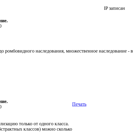
IP записан
ние.
0
 до ромбовидного наследования, множественное наследование - 
ние.
Печать
0
лизацию только от одного класса.
бстрактных классов) можно сколько