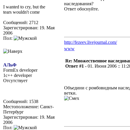
наследования?
I wanted to cry, but the
Ответ обоснуйте.
tears wouldn't come
Сообщений: 2712
Зарегистрирован: 19. Мая
2006
Пол:
http://fezeev.livejournal.com/
www
Re: Множественное наследова
АЛьФ
Ответ #1 -
01. Июня 2006 :: 11:2
FormEx developer
1c++ developer
Отсутствует
Объедини с ромбовидным наслед
ветки.
Сообщений: 1538
Местоположение: Санкт-
Петербург
Зарегистрирован: 19. Мая
2006
Пол: