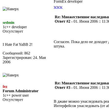
FormEx developer
www
Re: Множественное наследова
Ответ #2 -
01. Июня 2006 :: 11:3
sedmin
1c++ developer
Отсутствует
Согласен. Пока дело не доходит
I Hate Fat YaBB 2!
штука.
Сообщений: 862
Зарегистрирован: 24. Мая
2006
Re: Множественное наследова
fez
Ответ #3 -
01. Июня 2006 :: 11:3
Forum Administrator
1c++ power user
Отсутствует
В джаве можно унаследовать реа
Интерфейсов унаследовать (от а