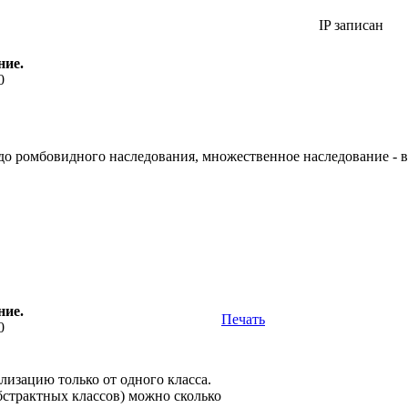
IP записан
ние.
0
 до ромбовидного наследования, множественное наследование - 
ние.
Печать
0
лизацию только от одного класса.
бстрактных классов) можно сколько