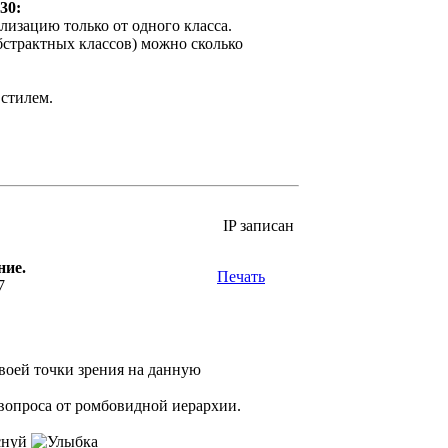
30:
лизацию только от одного класса.
бстрактных классов) можно сколько
стилем.
IP записан
ние.
Печать
7
воей точки зрения на данную
вопроса от ромбовидной иерархии.
снуй