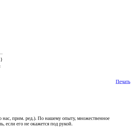
&}
н
Печать
 нас, прим. ред.). По нашему опыту, множественное
ь, если его не окажется под рукой.