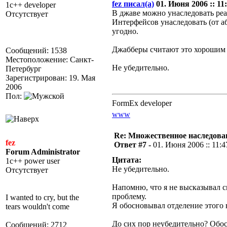
fez писал(а)
01. Июня 2006 :: 11:
1c++ developer
В джаве можно унаследовать реа
Отсутствует
Интерфейсов унаследовать (от а
угодно.
Джабберы считают это хорошим 
Сообщений: 1538
Местоположение: Санкт-
Не убедительно.
Петербург
Зарегистрирован: 19. Мая
2006
Пол:
FormEx developer
www
Re: Множественное наследова
fez
Ответ #7 -
01. Июня 2006 :: 11:4
Forum Administrator
Цитата:
1c++ power user
Не убедительно.
Отсутствует
Напомню, что я не высказывал с
проблему.
I wanted to cry, but the
Я обосновывал отделение этого 
tears wouldn't come
До сих пор неубедительно? Обо
Сообщений: 2712