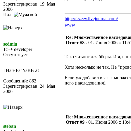
Зарегистрирован: 19. Мая
2006
Пол:
http://fezeev.livejournal.com/
www
Re: Множественное наследова
Ответ #8 -
01. Июня 2006 :: 11:5
sedmin
1c++ developer
Отсутствует
Так считают джабберы. И я, в пр
Хотя несколько не так. Не "пров
I Hate Fat YaBB 2!
Если уж добавил в язык множест
Сообщений: 862
него (наследования).
Зарегистрирован: 24. Мая
2006
Re: Множественное наследова
Ответ #9 -
01. Июня 2006 :: 13:4
steban