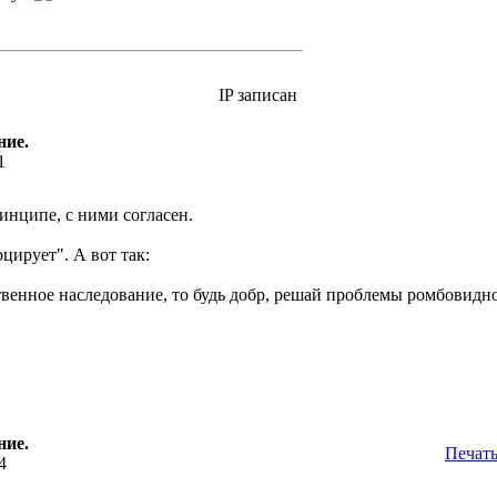
IP записан
ние.
1
инципе, с ними согласен.
оцирует". А вот так:
венное наследование, то будь добр, решай проблемы ромбовидно
ние.
Печат
4