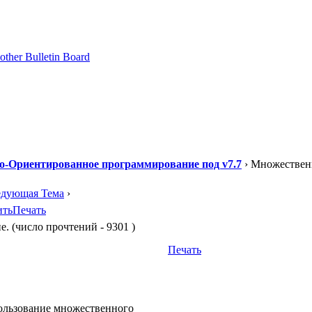
о-Ориентированное программирование под v7.7
› Множествен
едующая Тема
›
ить
Печать
 (число прочтений - 9301 )
Печать
ользование множественного