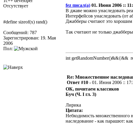
1c++ developer
fez писал(а)
01. Июня 2006 :: 11:
Отсутствует
В джаве можно унаследовать реа
Интерфейсов унаследовать (от а
Джабберы считают это хорошим 
#define sizeof(x) rand()
Так считают не только джабберы
Сообщений: 787
Зарегистрирован: 19. Мая
2006
Пол:
int getRandomNumber()&&{&& retu
Re: Множественное наследова
Ответ #10 -
01. Июня 2006 :: 17
ОК, почитаем классиков
Буч (Ч. I гл. 3)
Лирика
Цитата:
Небходимость множественного на
наследование - как парашют: как 