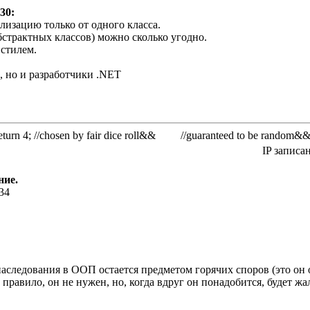
30:
лизацию только от одного класса.
бстрактных классов) можно сколько угодно.
стилем.
, но и разработчики .NET
rn 4; //chosen by fair dice roll&& //guaranteed to be random&
IP записа
ние.
:34
следования в ООП остается предметом горячих споров (это он о
правило, он не нужен, но, когда вдруг он понадобится, будет жал