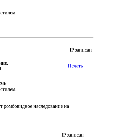
стилем.
IP записан
ние.
Печать
1
30:
стилем.
яет ромбовидное наследование на
IP записан