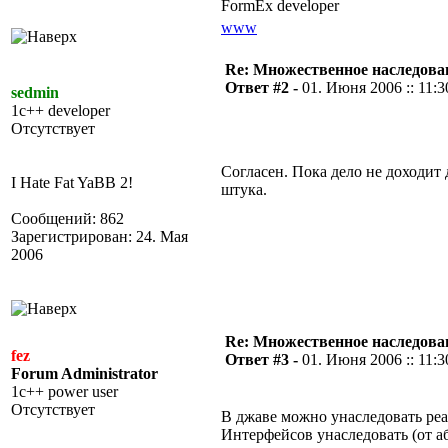
FormEx developer
www
Re: Множественное наследова
Ответ #2 -
01. Июня 2006 :: 11:3
sedmin
1c++ developer
Отсутствует
Согласен. Пока дело не доходит
I Hate Fat YaBB 2!
штука.
Сообщений: 862
Зарегистрирован: 24. Мая
2006
Re: Множественное наследова
fez
Ответ #3 -
01. Июня 2006 :: 11:3
Forum Administrator
1c++ power user
Отсутствует
В джаве можно унаследовать реа
Интерфейсов унаследовать (от а