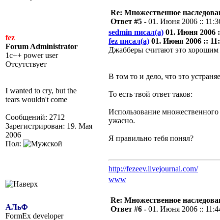
Re: Множественное наследова
Ответ #5 -
01. Июня 2006 :: 11:3
sedmin писал(а)
01. Июня 2006 ::
fez
fez писал(а)
01. Июня 2006 :: 11:
Forum Administrator
Джабберы считают это хорошим 
1c++ power user
Отсутствует
В том то и дело, что это устран
I wanted to cry, but the
То есть твой ответ таков:
tears wouldn't come
Использование множественного н
Сообщений: 2712
ужасно.
Зарегистрирован: 19. Мая
2006
Я правильно тебя понял?
Пол:
http://fezeev.livejournal.com/
www
Re: Множественное наследова
АЛьФ
Ответ #6 -
01. Июня 2006 :: 11:4
FormEx developer