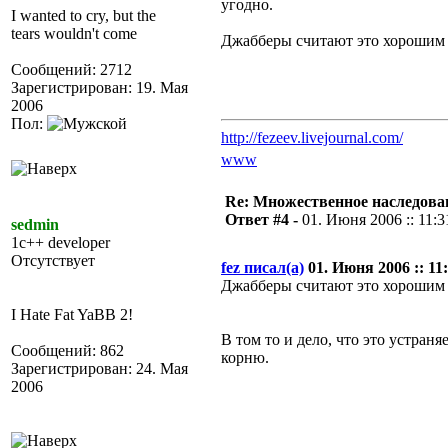
угодно.
I wanted to cry, but the
tears wouldn't come
Джабберы считают это хорошим 
Сообщений: 2712
Зарегистрирован: 19. Мая
2006
Пол:
http://fezeev.livejournal.com/
www
Re: Множественное наследова
Ответ #4 -
01. Июня 2006 :: 11:3
sedmin
1c++ developer
Отсутствует
fez писал(а)
01. Июня 2006 :: 11:
Джабберы считают это хорошим 
I Hate Fat YaBB 2!
В том то и дело, что это устран
Сообщений: 862
корню.
Зарегистрирован: 24. Мая
2006