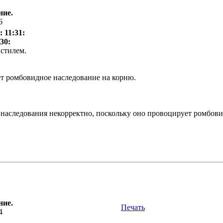
ние.
6
 11:31:
30:
стилем.
яет ромбовидное наследование на корню.
аследования некорректно, поскольку оно провоцирует ромбовид
ние.
Печать
4