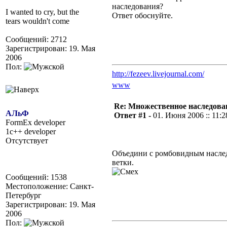
наследования?
I wanted to cry, but the
Ответ обоснуйте.
tears wouldn't come
Сообщений: 2712
Зарегистрирован: 19. Мая
2006
Пол:
http://fezeev.livejournal.com/
www
Re: Множественное наследова
АЛьФ
Ответ #1 -
01. Июня 2006 :: 11:2
FormEx developer
1c++ developer
Отсутствует
Объедини с ромбовидным наслед
ветки.
Сообщений: 1538
Местоположение: Санкт-
Петербург
Зарегистрирован: 19. Мая
2006
Пол: