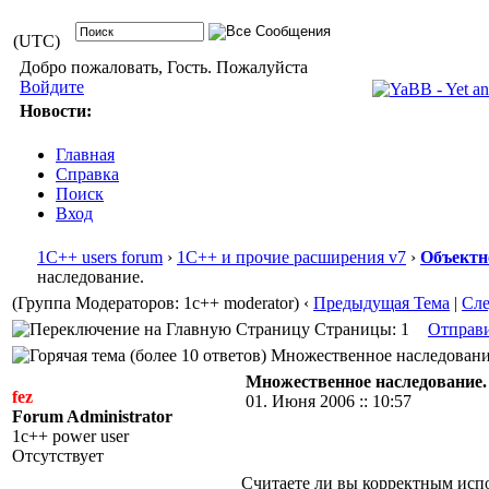
(UTC)
Добро пожаловать, Гость. Пожалуйста
Войдите
Новости:
Главная
Справка
Поиск
Вход
1С++ users forum
›
1С++ и прочие расширения v7
›
Объектн
наследование.
(Группа Модераторов: 1c++ moderator)
‹
Предыдущая Тема
|
Сл
Страницы: 1
Отправ
Множественное наследование.
Множественное наследование.
fez
01. Июня 2006 :: 10:57
Forum Administrator
1c++ power user
Отсутствует
Считаете ли вы корректным исп