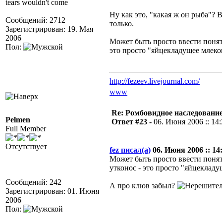
tears wouldn't come
Ну как это, "какая ж он рыба"? В
Сообщений: 2712
только.
Зарегистрирован: 19. Мая
2006
Может быть просто ввести понят
Пол:
это просто "яйцекладущее млек
http://fezeev.livejournal.com/
www
Re: Ромбовидное наследовани
Pelmen
Ответ #23 -
06. Июня 2006 :: 14
Full Member
Отсутствует
fez писал(а)
06. Июня 2006 :: 14
Может быть просто ввести понят
утконос - это просто "яйцеклад
Сообщений: 242
А про клюв забыл?
Зарегистрирован: 01. Июня
2006
Пол: