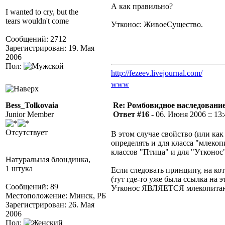
А как правильно?
I wanted to cry, but the
tears wouldn't come
Утконос: ЖивоеСущество.
Сообщений: 2712
Зарегистрирован: 19. Мая
2006
Пол:
http://fezeev.livejournal.com/
www
Bess_Tolkovaia
Re: Ромбовидное наследовани
Junior Member
Ответ #16 -
06. Июня 2006 :: 13
Отсутствует
В этом случае свойство (или ка
определять и для класса "млекоп
классов "Птица" и для "Утконос
Натуральная блондинка,
1 штука
Если следовать принципу, на ко
(тут где-то уже была ссылка на э
Сообщений: 89
Утконос ЯВЛЯЕТСЯ млекопита
Местоположение: Минск, РБ
Зарегистрирован: 26. Мая
2006
Пол: