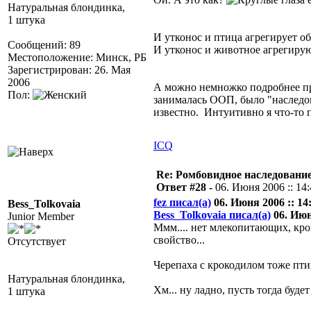
Натуральная блондинка,
1 штука
И утконос и птица агрегирует о
Сообщений: 89
И утконос и животное агрегиру
Местоположение: Минск, РБ
Зарегистрирован: 26. Мая
2006
А можно немножко подробнее пр
Пол:
занималась ООП, было "наследо
известно. Интуитивно я что-то 
ICQ
Re: Ромбовидное наследовани
Ответ #28 -
06. Июня 2006 :: 14
fez писал(а)
06. Июня 2006 :: 14
Bess_Tolkovaia
Bess_Tolkovaia писал(а)
06. Июня
Junior Member
Ммм.... нет млекопитающих, кром
свойство...
Отсутствует
Черепаха с крокодилом тоже пт
Натуральная блондинка,
Хм... ну ладно, пусть тогда будет
1 штука