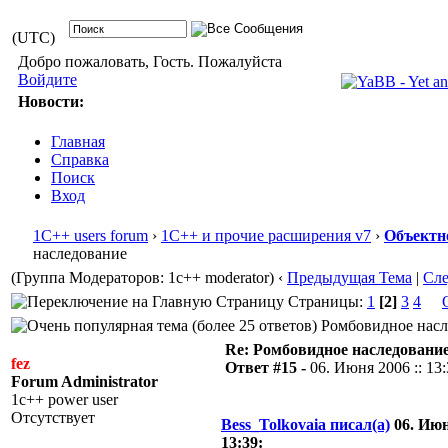
(UTC)
Добро пожаловать, Гость. Пожалуйста
Войдите
Новости:
Главная
Справка
Поиск
Вход
1С++ users forum
›
1С++ и прочие расширения v7
›
Объектн
наследование
(Группа Модераторов: 1c++ moderator)
‹
Предыдущая Тема
|
Сл
Страницы:
1
[2]
3
4
Ромбовидное насле
Re: Ромбовидное наследовани
fez
Ответ #15 -
06. Июня 2006 :: 13
Forum Administrator
1c++ power user
Отсутствует
Bess_Tolkovaia писал(а)
06. Июн
13:39: