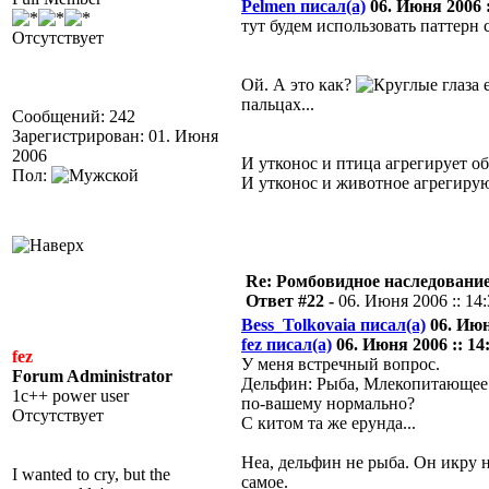
Pelmen писал(а)
06. Июня 2006 :
тут будем использовать паттерн 
Отсутствует
Ой. А это как?
е
пальцах...
Сообщений: 242
Зарегистрирован: 01. Июня
2006
И утконос и птица агрегирует о
Пол:
И утконос и животное агрегиру
Re: Ромбовидное наследовани
Ответ #22 -
06. Июня 2006 :: 14
Bess_Tolkovaia писал(а)
06. Июня
fez писал(а)
06. Июня 2006 :: 14
fez
У меня встречный вопрос.
Forum Administrator
Дельфин: Рыба, Млекопитающее
1c++ power user
по-вашему нормально?
Отсутствует
С китом та же ерунда...
Неа, дельфин не рыба. Он икру н
I wanted to cry, but the
самое.