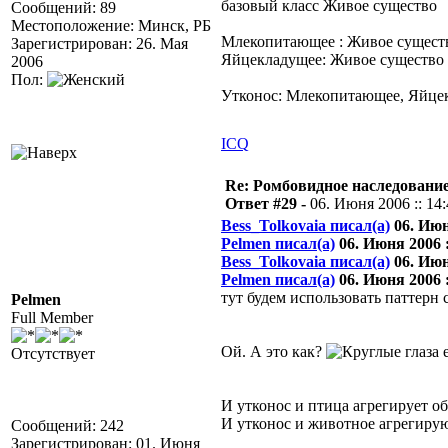
базовый класс Живое существо
Сообщений: 89
Местоположение: Минск, РБ
Млекопитающее : Живое сущест
Зарегистрирован: 26. Мая
Яйцекладущее: Живое существо
2006
Пол:
Утконос: Млекопитающее, Яйце
ICQ
Re: Ромбовидное наследовани
Ответ #29 -
06. Июня 2006 :: 14
Bess_Tolkovaia писал(а)
06. Июня
Pelmen писал(а)
06. Июня 2006 :
Bess_Tolkovaia писал(а)
06. Июня
Pelmen писал(а)
06. Июня 2006 :
тут будем использовать паттерн 
Pelmen
Full Member
Ой. А это как?
е
Отсутствует
И утконос и птица агрегирует о
И утконос и животное агрегиру
Сообщений: 242
Зарегистрирован: 01. Июня