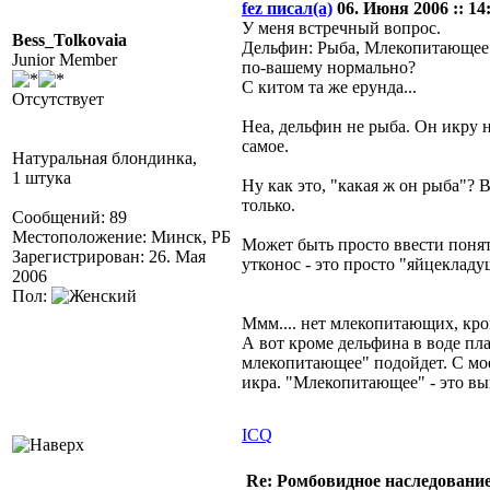
fez писал(а)
06. Июня 2006 :: 14
У меня встречный вопрос.
Bess_Tolkovaia
Дельфин: Рыба, Млекопитающее
Junior Member
по-вашему нормально?
С китом та же ерунда...
Отсутствует
Неа, дельфин не рыба. Он икру н
самое.
Натуральная блондинка,
1 штука
Ну как это, "какая ж он рыба"? В
только.
Сообщений: 89
Местоположение: Минск, РБ
Может быть просто ввести понят
Зарегистрирован: 26. Мая
утконос - это просто "яйцеклад
2006
Пол:
Ммм.... нет млекопитающих, кром
А вот кроме дельфина в воде пла
млекопитающее" подойдет. С мое
икра. "Млекопитающее" - это в
ICQ
Re: Ромбовидное наследовани