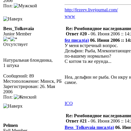
2006
Пол:
http://fezeev.livejournal.com/
www
Bess_Tolkovaia
Re: Ромбовидное наследовани
Junior Member
Ответ #20 -
06. Июня 2006 :: 14
fez писал(а)
06. Июня 2006 :: 14
Отсутствует
У меня встречный вопрос.
Дельфин: Рыба, Млекопитающее
по-вашему нормально?
Натуральная блондинка,
С китом та же ерунда...
1 штука
Сообщений: 89
Неа, дельфин не рыба. Он икру н
Местоположение: Минск, РБ
самое.
Зарегистрирован: 26. Мая
2006
Пол:
ICQ
Re: Ромбовидное наследовани
Ответ #21 -
06. Июня 2006 :: 14
Pelmen
Bess_Tolkovaia писал(а)
06. Июня
Full Member