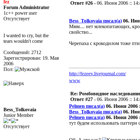
fez
Ответ #26 -
06. Июня 2006 :: 14
Forum Administrator
1c++ power user
Отсутствует
Bess_Tolkovaia писал(а)
06. Июня
Ммм.... нет млекопитающих, кром
свойство...
I wanted to cry, but the
tears wouldn't come
Черепаха с крокодилом тоже пт
Сообщений: 2712
Зарегистрирован: 19. Мая
2006
Пол:
http://fezeev.livejournal.com/
www
Re: Ромбовидное наследовани
Ответ #27 -
06. Июня 2006 :: 14
Pelmen писал(а)
06. Июня 2006 :
Bess_Tolkovaia
Bess_Tolkovaia писал(а)
06. Июня
Junior Member
Pelmen писал(а)
06. Июня 2006 :
тут будем использовать паттерн 
Отсутствует
Ой. А это как?
е