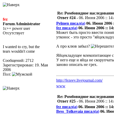
Re: Ромбовидное наследовани
Ответ #24 -
06. Июня 2006 :: 14
fez
Pelmen писал(а)
06. Июня 2006 :
Forum Administrator
fez писал(а)
06. Июня 2006 :: 14
1c++ power user
Может быть просто ввести понят
Отсутствует
утконос - это просто "яйцеклад
А про клюв забыл?
I wanted to cry, but the
tears wouldn't come
Яйцекладущее млекопитающее с
У него еще и яйца не скорупчаты
Сообщений: 2712
заново описать не грех.
Зарегистрирован: 19. Мая
2006
Пол:
http://fezeev.livejournal.com/
www
Re: Ромбовидное наследовани
Ответ #25 -
06. Июня 2006 :: 14
fez писал(а)
06. Июня 2006 :: 14
Bess_Tolkovaia писал(а)
06. Июня