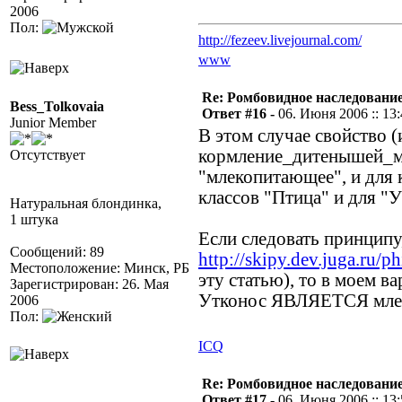
2006
Пол:
http://fezeev.livejournal.com/
www
Re: Ромбовидное наследовани
Bess_Tolkovaia
Ответ #16 -
06. Июня 2006 :: 13
Junior Member
В этом случае свойство (и
кормление_дитенышей_мо
Отсутствует
"млекопитающее", и для к
классов "Птица" и для "
Натуральная блондинка,
1 штука
Если следовать принципу
Сообщений: 89
http://skipy.dev.juga.ru/p
Местоположение: Минск, РБ
эту статью), то в моем в
Зарегистрирован: 26. Мая
Утконос ЯВЛЯЕТСЯ мле
2006
Пол:
ICQ
Re: Ромбовидное наследовани
Ответ #17 -
06. Июня 2006 :: 13