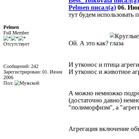
Bess_Tolkovaia писал(а)
Pelmen писал(а)
06. Июн
тут будем использовать п
Pelmen
Full Member
Ой. А это как?
Отсутствует
И утконос и птица агрег
Сообщений: 242
И утконос и животное а
Зарегистрирован: 01. Июня
2006
Пол:
А можно немножко подро
(достаточно давно) немн
"полиморфизм", а "агрег
Агрегация включение объ