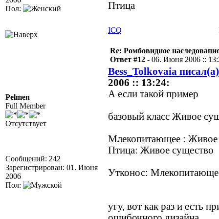
Птица
Пол:
ICQ
Re: Ромбовидное наследовани
Ответ #12 -
06. Июня 2006 :: 13
Bess_Tolkovaia писал(а)
2006 :: 13:24:
А если такой пример
Pelmen
Full Member
базовый класс Живое су
Отсутствует
Млекопитающее : Живое
Птица: Живое существо
Сообщений: 242
Зарегистрирован: 01. Июня
Утконос: Млекопитающе
2006
Пол:
угу, вот как раз и есть п
ошибочного дизайна