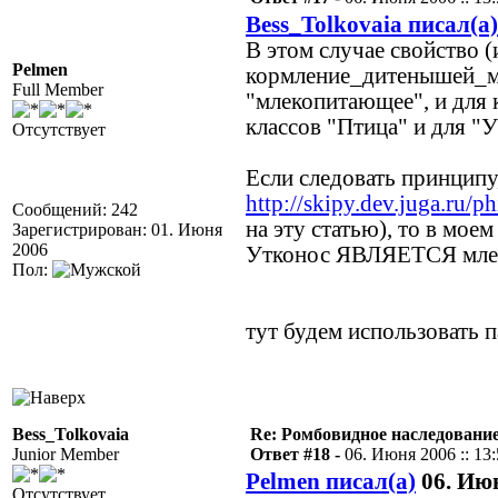
Bess_Tolkovaia писал(а)
В этом случае свойство (и
Pelmen
кормление_дитенышей_мо
Full Member
"млекопитающее", и для к
классов "Птица" и для "
Отсутствует
Если следовать принципу
http://skipy.dev.juga.ru/p
Сообщений: 242
на эту статью), то в мое
Зарегистрирован: 01. Июня
2006
Утконос ЯВЛЯЕТСЯ мле
Пол:
тут будем использовать п
Bess_Tolkovaia
Re: Ромбовидное наследовани
Junior Member
Ответ #18 -
06. Июня 2006 :: 13
Pelmen писал(а)
06. Июн
Отсутствует