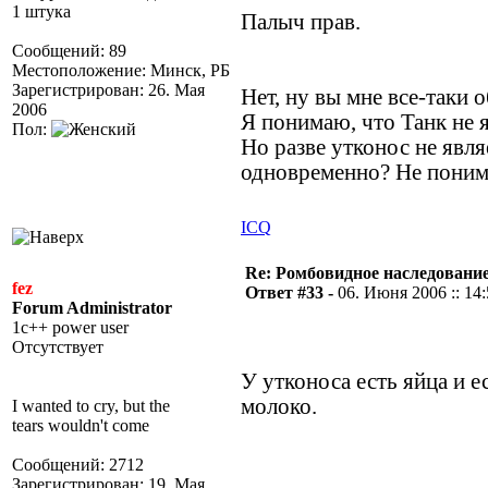
1 штука
Палыч прав.
Сообщений: 89
Местоположение: Минск, РБ
Зарегистрирован: 26. Мая
Нет, ну вы мне все-таки 
2006
Я понимаю, что Танк не я
Пол:
Но разве утконос не явл
одновременно? Не поним
ICQ
Re: Ромбовидное наследовани
fez
Ответ #33 -
06. Июня 2006 :: 14
Forum Administrator
1c++ power user
Отсутствует
У утконоса есть яйца и е
молоко.
I wanted to cry, but the
tears wouldn't come
Сообщений: 2712
Зарегистрирован: 19. Мая