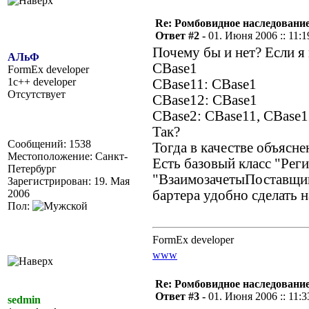
Re: Ромбовидное наследовани
Ответ #2 -
01. Июня 2006 :: 11:1
Почему бы и нет? Если я 
АЛьФ
CBase1
FormEx developer
1c++ developer
CBase11: CBase1
Отсутствует
CBase12: CBase1
CBase2: CBase11, CBase
Так?
Сообщений: 1538
Тогда в качестве объясне
Местоположение: Санкт-
Есть базовый класс "Реги
Петербург
"ВзаимозачетыПоставщик
Зарегистрирован: 19. Мая
2006
бартера удобно сделать н
Пол:
FormEx developer
www
Re: Ромбовидное наследовани
Ответ #3 -
01. Июня 2006 :: 11:3
sedmin