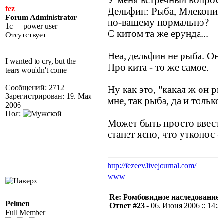
У меня встречный вопрос
fez
Дельфин: Рыба, Млекоп
Forum Administrator
по-вашему нормально?
1c++ power user
С китом та же ерунда...
Отсутствует
Неа, дельфин не рыба. О
I wanted to cry, but the
Про кита - то же самое.
tears wouldn't come
Сообщений: 2712
Ну как это, "какая ж он р
Зарегистрирован: 19. Мая
мне, так рыба, да и тольк
2006
Пол:
Может быть просто ввес
станет ясно, что утконо
http://fezeev.livejournal.com/
www
Re: Ромбовидное наследовани
Pelmen
Ответ #23 -
06. Июня 2006 :: 14
Full Member