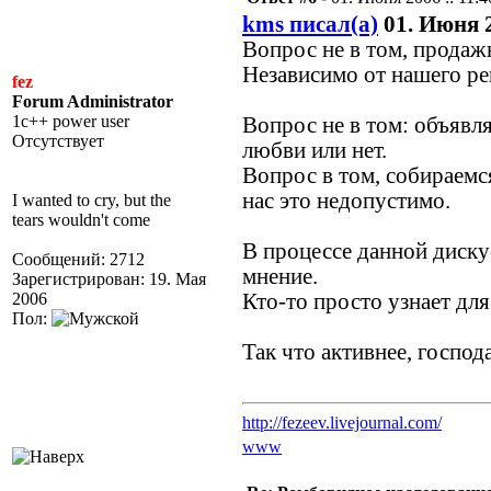
kms писал(а)
01. Июня 2
Вопрос не в том, продаж
Независимо от нашего ре
fez
Forum Administrator
1c++ power user
Вопрос не в том: объяв
Отсутствует
любви или нет.
Вопрос в том, собираемс
нас
это недопустимо.
I wanted to cry, but the
tears wouldn't come
В процессе данной диску
Сообщений: 2712
мнение.
Зарегистрирован: 19. Мая
2006
Кто-то просто узнает для
Пол:
Так что активнее, господа
http://fezeev.livejournal.com/
www