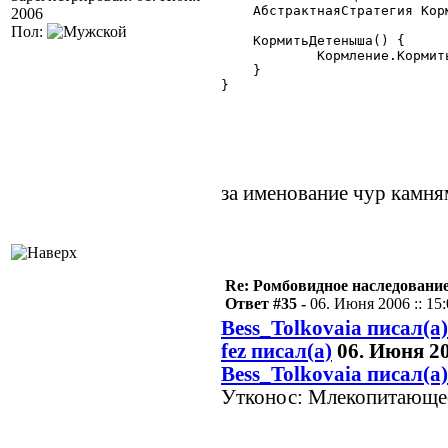
    АбстрактнаяСтратегия Корм
2006
Пол:
    КормитьДетеныша() {

	    Кормление.КормитьДетеныша();

    }

}

за именование чур камня
Re: Ромбовидное наследовани
Ответ #35 -
06. Июня 2006 :: 15
Bess_Tolkovaia писал(а)
fez писал(а)
06. Июня 20
Bess_Tolkovaia писал(а)
Утконос: Млекопитающе