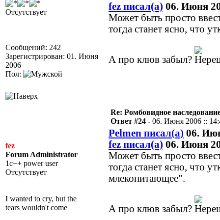
fez писал(а)
06. Июня 20
Отсутствует
Может быть просто ввес
тогда станет ясно, что у
Сообщений: 242
Зарегистрирован: 01. Июня
А про клюв забыл?
2006
Пол:
Re: Ромбовидное наследовани
Ответ #24 -
06. Июня 2006 :: 14
Pelmen писал(а)
06. Июн
fez писал(а)
06. Июня 20
fez
Forum Administrator
Может быть просто ввес
1c++ power user
тогда станет ясно, что у
Отсутствует
млекопитающее".
I wanted to cry, but the
tears wouldn't come
А про клюв забыл?