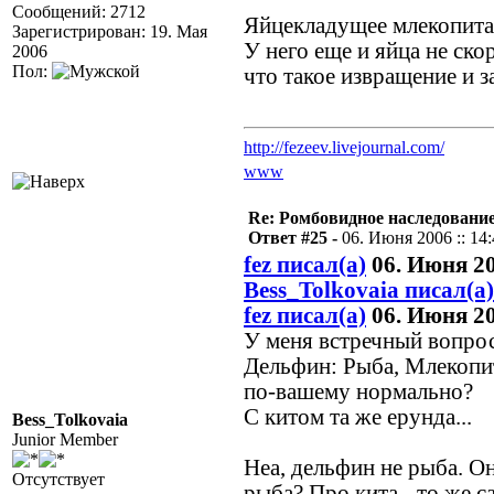
Сообщений: 2712
Яйцекладущее млекопита
Зарегистрирован: 19. Мая
У него еще и яйца не ско
2006
Пол:
что такое извращение и з
http://fezeev.livejournal.com/
www
Re: Ромбовидное наследовани
Ответ #25 -
06. Июня 2006 :: 14
fez писал(а)
06. Июня 20
Bess_Tolkovaia писал(а)
fez писал(а)
06. Июня 20
У меня встречный вопрос
Дельфин: Рыба, Млекоп
по-вашему нормально?
С китом та же ерунда...
Bess_Tolkovaia
Junior Member
Неа, дельфин не рыба. Он
Отсутствует
рыба? Про кита - то же с