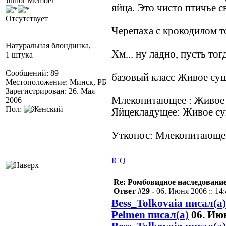
Junior Member
яйца. Это чисто птичье св
Отсутствует
Черепаха с крокодилом 
Натуральная блондинка,
Хм... ну ладно, пусть тог
1 штука
Сообщений: 89
базовый класс Живое су
Местоположение: Минск, РБ
Зарегистрирован: 26. Мая
Млекопитающее : Живое
2006
Пол:
Яйцекладущее: Живое с
Утконос: Млекопитающе
ICQ
Re: Ромбовидное наследовани
Ответ #29 -
06. Июня 2006 :: 14
Bess_Tolkovaia писал(а)
Pelmen писал(а)
06. Июн