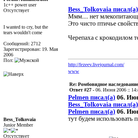
1c++ power user
Bess_Tolkovaia писал(а)
Отсутствует
Ммм.... нет млекопитающ
Это чисто птичье свойств
I wanted to cry, but the
tears wouldn't come
Черепаха с крокодилом 
Сообщений: 2712
Зарегистрирован: 19. Мая
2006
Пол:
http://fezeev.livejournal.com/
www
Re: Ромбовидное наследовани
Ответ #27 -
06. Июня 2006 :: 14
Pelmen писал(а)
06. Июн
Bess_Tolkovaia писал(а)
Pelmen писал(а)
06. Июн
тут будем использовать п
Bess_Tolkovaia
Junior Member
Отсутствует