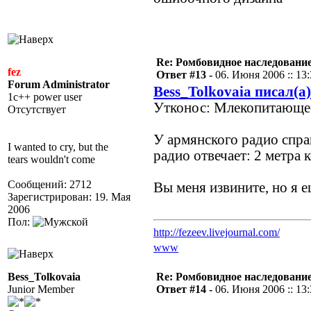
Re: Ромбовидное наследовани
fez
Ответ #13 -
06. Июня 2006 :: 13
Forum Administrator
Bess_Tolkovaia писал(а)
1c++ power user
Утконос: Млекопитающе
Отсутствует
У армянского радио спра
I wanted to cry, but the
радио отвечает: 2 метра
tears wouldn't come
Сообщений: 2712
Вы меня извините, но я 
Зарегистрирован: 19. Мая
2006
Пол:
http://fezeev.livejournal.com/
www
Bess_Tolkovaia
Re: Ромбовидное наследовани
Junior Member
Ответ #14 -
06. Июня 2006 :: 13