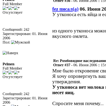
Ответ #36 -
06. Июня 2006 :: 15
Full Member
fez писал(а)
06. Июня 20
Отсутствует
У утконоса есть яйца и е
Сообщений: 242
из одного утконоса можн
Зарегистрирован: 01. Июня
вкусного омлета.
2006
Пол:
Re: Ромбовидное наследовани
Pelmen
Ответ #37 -
06. Июня 2006 :: 15
Full Member
Мне было откровение св
Я хочу опровергнуть ва
Отсутствует
утверждения.
У утконоса нет молока 
несет яиц.
Сообщений: 242
Зарегистрирован: 01. Июня
2006
Спросите меня почему...