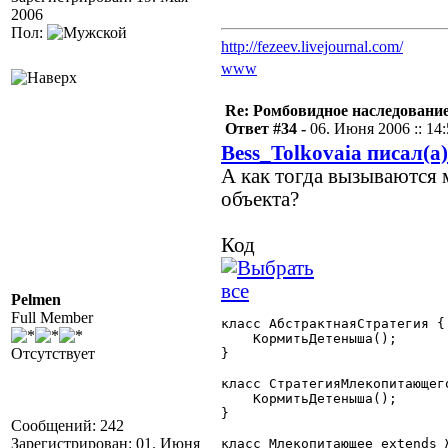
2006
Пол:
http://fezeev.livejournal.com/
www
Re: Ромбовидное наследовани
Ответ #34 -
06. Июня 2006 :: 14
Bess_Tolkovaia писал(а)
А как тогда вызываются 
объекта?
Код
Pelmen
Full Member
класс АбстрактнаяСтратегия {

    КормитьДетеныша();

Отсутствует
}

класс СтратегияМлекопитающег
    КормитьДетеныша();

}

Сообщений: 242
Зарегистрирован: 01. Июня
класс Млекопитающее extends Ж