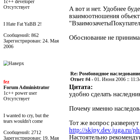
1c++ developer
Отсутствует
А вот и нет. Удобнее буд
взаимоотношения объект
"ВзаимозачетыПокупател
I Hate Fat YaBB 2!
Сообщений: 862
Обоснование не принима
Зарегистрирован: 24. Мая
2006
Re: Ромбовидное наследовани
Ответ #4 -
01. Июня 2006 :: 11:3
fez
Цитата:
Forum Administrator
1c++ power user
удобно сделать наследник
Отсутствует
Почему именно наследова
I wanted to cry, but the
tears wouldn't come
Тот же вопрос развернут
http://skipy.dev.juga.ru/p
Сообщений: 2712
Настоятельно рекоменду
Зарегистрирован: 19. Мая