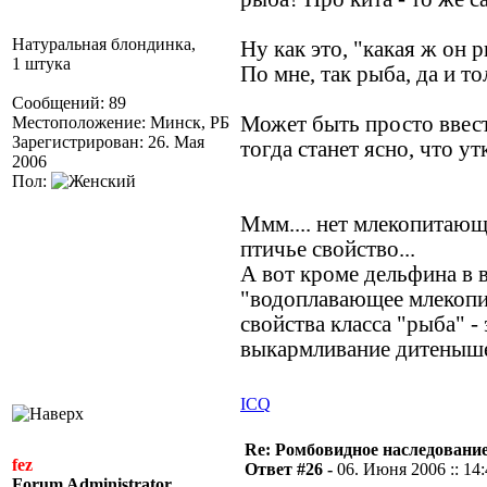
Натуральная блондинка,
Ну как это, "какая ж он р
1 штука
По мне, так рыба, да и то
Сообщений: 89
Может быть просто ввес
Местоположение: Минск, РБ
Зарегистрирован: 26. Мая
тогда станет ясно, что у
2006
Пол:
Ммм.... нет млекопитающ
птичье свойство...
А вот кроме дельфина в во
"водоплавающее млекопи
свойства класса "рыба" -
выкармливание дитеныш
ICQ
Re: Ромбовидное наследовани
fez
Ответ #26 -
06. Июня 2006 :: 14
Forum Administrator