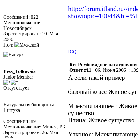
http://forum.itland.ru//in
showtopic=10044&hl
Сообщений: 822
Местоположение:
Новосибирск
Зарегистрирован: 19. Мая
2006
Пол:
ICQ
Re: Ромбовидное наследовани
Ответ #11 -
06. Июня 2006 :: 13:
Bess_Tolkovaia
Junior Member
А если такой пример
Отсутствует
базовый класс Живое су
Натуральная блондинка,
Млекопитающее : Живое
1 штука
существо
Птица: Живое существо
Сообщений: 89
Местоположение: Минск, РБ
Зарегистрирован: 26. Мая
Утконос: Млекопитающе
2006