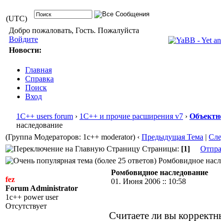
(UTC)
Добро пожаловать, Гость. Пожалуйста
Войдите
Новости:
Главная
Справка
Поиск
Вход
1С++ users forum
›
1С++ и прочие расширения v7
›
Объектн
наследование
(Группа Модераторов: 1c++ moderator)
‹
Предыдущая Тема
|
Сл
Страницы:
[1]
Отпра
Ромбовидное насле
Ромбовидное наследование
fez
01. Июня 2006 :: 10:58
Forum Administrator
1c++ power user
Отсутствует
Считаете ли вы коррект