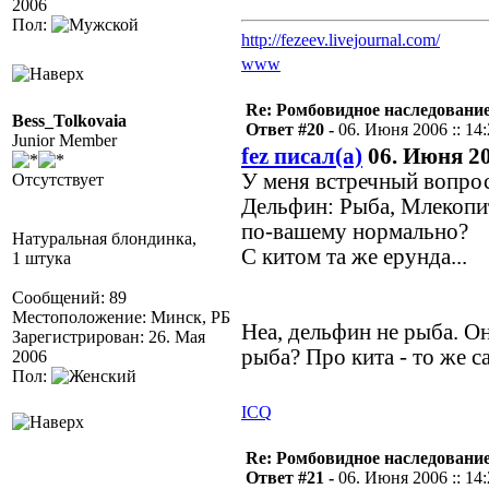
2006
Пол:
http://fezeev.livejournal.com/
www
Re: Ромбовидное наследовани
Bess_Tolkovaia
Ответ #20 -
06. Июня 2006 :: 14
Junior Member
fez писал(а)
06. Июня 20
У меня встречный вопрос
Отсутствует
Дельфин: Рыба, Млекоп
по-вашему нормально?
Натуральная блондинка,
С китом та же ерунда...
1 штука
Сообщений: 89
Местоположение: Минск, РБ
Неа, дельфин не рыба. Он
Зарегистрирован: 26. Мая
рыба? Про кита - то же с
2006
Пол:
ICQ
Re: Ромбовидное наследовани
Ответ #21 -
06. Июня 2006 :: 14