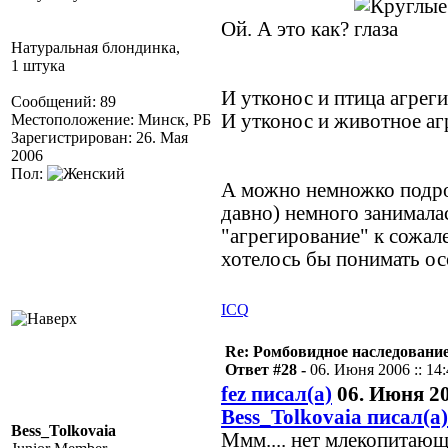
Ой. А это как?
Натуральная блондинка,
1 штука
И утконос и птица агрег
Сообщений: 89
И утконос и животное а
Местоположение: Минск, РБ
Зарегистрирован: 26. Мая
2006
Пол:
А можно немножко подроб
давно) немного занимала
"агрегирование" к сожал
хотелось бы понимать ос
ICQ
Re: Ромбовидное наследовани
Ответ #28 -
06. Июня 2006 :: 14
fez писал(а)
06. Июня 20
Bess_Tolkovaia писал(а)
Bess_Tolkovaia
Ммм.... нет млекопитающ