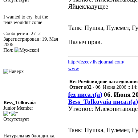
Отсутствует
Яйцекладущее
I wanted to cry, but the
tears wouldn't come
Танк: Пушка, Пулемет, Г
Сообщений: 2712
Зарегистрирован: 19. Мая
Палыч прав.
2006
Пол:
http://fezeev.livejournal.com/
www
Re: Ромбовидное наследовани
Ответ #32 -
06. Июня 2006 :: 14
fez писал(а)
06. Июня 20
Bess_Tolkovaia писал(а)
Bess_Tolkovaia
Junior Member
Утконос: Млекопитающе
Отсутствует
Танк: Пушка, Пулемет, Г
Натуральная блондинка,