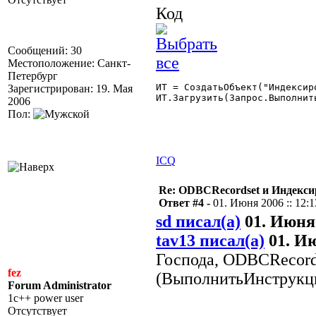
Код
Сообщений: 30
Местоположение: Санкт-
Петербург
ИТ = СоздатьОбъект("Индексиро
Зарегистрирован: 19. Мая
ИТ.Загрузить(Запрос.Выполнит
2006
Пол:
ICQ
Re: ODBCRecordset и Индекс
Ответ #4 -
01. Июня 2006 :: 12:1
sd писал(а)
01. Июня 
tav13 писал(а)
01. Ию
Господа, ODBCRecord
fez
(ВыполнитьИнструкци
Forum Administrator
1c++ power user
Отсутствует