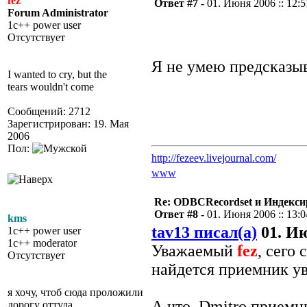
fez
Ответ #7 -
01. Июня 2006 :: 12:5
Forum Administrator
1c++ power user
Отсутствует
Я не умею предсказыв
I wanted to cry, but the
tears wouldn't come
Сообщений: 2712
Зарегистрирован: 19. Мая
2006
Пол:
http://fezeev.livejournal.com/
www
Re: ODBCRecordset и Индекс
Ответ #8 -
01. Июня 2006 :: 13:0
kms
tav13 писал(а)
01. Ию
1c++ power user
1c++ moderator
Уважаемый
fez
, сего
Отсутствует
найдется приемник у
я хочу, чтоб сюда проложили
А что, Dmitro приемн
дорогу оттуда...