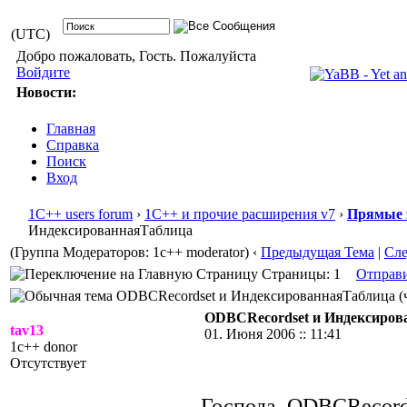
(UTC)
Добро пожаловать, Гость. Пожалуйста
Войдите
Новости:
Главная
Справка
Поиск
Вход
1С++ users forum
›
1С++ и прочие расширения v7
›
Прямые 
ИндексированнаяТаблица
(Группа Модераторов: 1c++ moderator)
‹
Предыдущая Тема
|
Сл
Страницы: 1
Отправ
ODBCRecordset и ИндексированнаяТаблица (чи
ODBCRecordset и Индексиров
tav13
01. Июня 2006 :: 11:41
1c++ donor
Отсутствует
Господа, ODBCRecord