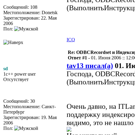
(ВыполнитьИнструкци
Сообщений: 108
Местоположение: Donetsk
Зарегистрирован: 22. Мая
2006
Пол:
ICQ
Re: ODBCRecordset и Индекс
Ответ #1 -
01. Июня 2006 :: 12:0
tav13 писал(а)
01. Ию
sd
Господа, ODBCRecord
1c++ power user
Отсутствует
(ВыполнитьИнструкци
Сообщений: 30
Очень давно, на ITLan
Местоположение: Санкт-
Петербург
поддержку индексиро
Зарегистрирован: 19. Мая
видимо, это не нашло
2006
Пол: