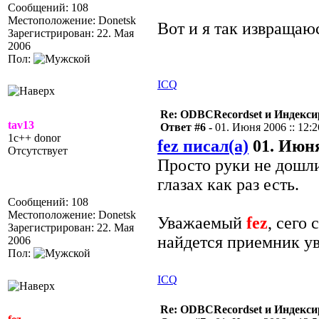
Сообщений: 108
Местоположение: Donetsk
Вот и я так извращаю
Зарегистрирован: 22. Мая
2006
Пол:
ICQ
Re: ODBCRecordset и Индекс
tav13
Ответ #6 -
01. Июня 2006 :: 12:2
1c++ donor
fez писал(а)
01. Июня 
Отсутствует
Просто руки не дошл
глазах как раз есть.
Сообщений: 108
Местоположение: Donetsk
Уважаемый
fez
, сего
Зарегистрирован: 22. Мая
найдется приемник у
2006
Пол:
ICQ
Re: ODBCRecordset и Индекс