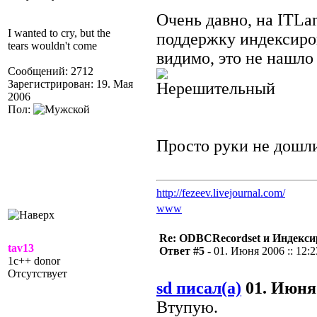
Очень давно, на ITLan
I wanted to cry, but the
поддержку индексиро
tears wouldn't come
видимо, это не нашло
Сообщений: 2712
Зарегистрирован: 19. Мая
2006
Пол:
Просто руки не дошли.
http://fezeev.livejournal.com/
www
Re: ODBCRecordset и Индекс
tav13
Ответ #5 -
01. Июня 2006 :: 12:2
1c++ donor
Отсутствует
sd писал(а)
01. Июня 
Втупую.