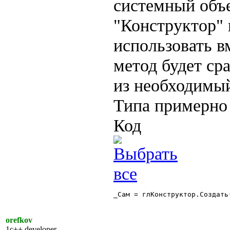
системный объе
"Конструктор" 
использовать в
метод будет ср
из необходимый
Типа примерно 
Код
_Сам = глКонструктор.Создать
orefkov
1c++ developer