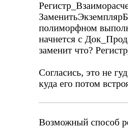
Регистр_Взаиморасче
ЗаменитьЭкземплярБа
полиморфном выполн
начнется с Док_Прода
заменит что? Регист
Согласись, это не гуд
куда его потом встроя
Возможный способ р