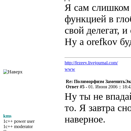
Я сам слишком 
функцией в гло
свой делегат, и
Ну а orefkov б
http://fezeev.livejournal.com/
www
Re: Полиморфизм ЗаменитьЭк
Ответ #5 -
01. Июня 2006 :: 18:4
Ну ты не впада
то. Я завтра сн
kms
наверное.
1c++ power user
1c++ moderator