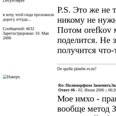
Отсутствует
P.S. Это же не 
я хочу, чтоб сюда проложили
никому не нужн
дорогу оттуда...
Потом orefkov 
Сообщений: 4632
Зарегистрирован: 19. Мая
поделится. Не 
2006
получится что-
De quelle planète es-tu?
Re: Полиморфизм ЗаменитьЭк
Ответ #6 -
02. Июня 2006 :: 06:2
Мое имхо - пр
вообще метод З