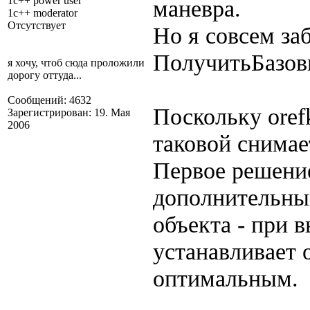
1c++ power user
маневра.
1c++ moderator
Отсутствует
Но я совсем за
ПолучитьБазов
я хочу, чтоб сюда проложили
дорогу оттуда...
Сообщений: 4632
Поскольку oref
Зарегистрирован: 19. Мая
2006
таковой снимае
Первое решение
дополнительный
объекта - при 
устанавливает 
оптимальным.