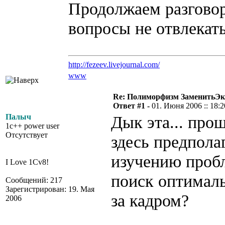
Продолжаем разгово
вопросы не отвлекать
http://fezeev.livejournal.com/
www
Re: Полиморфизм ЗаменитьЭк
Ответ #1 -
01. Июня 2006 :: 18:2
Палыч
Дык эта... прош
1c++ power user
Отсутствует
здесь предпола
изучению пробл
I Love 1Cv8!
поиск оптималь
Сообщений: 217
Зарегистрирован: 19. Мая
за кадром?
2006