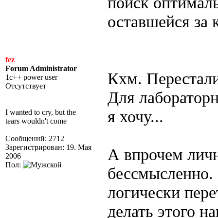
поиск оптималь
оставшейся за 
fez
Forum Administrator
Кхм. Перестали
1c++ power user
Отсутствует
Для лабораторн
я хочу...
I wanted to cry, but the
tears wouldn't come
Сообщений: 2712
Зарегистрирован: 19. Мая
А впрочем личн
2006
Пол:
бессмысленно.
логически пере
делать этого на