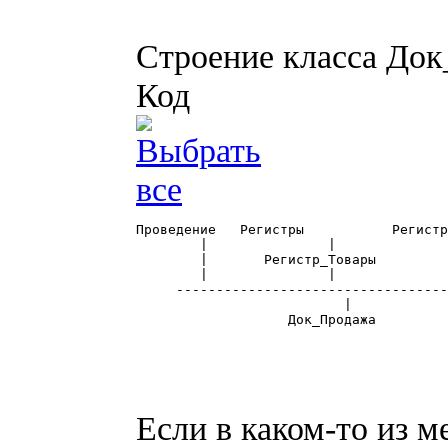
Строение класса До
Код
Проведение   Регистры		Регистры

	|		|				|

	|	Регистр_Товары		Регистр_Взаиморасчеты

	|		|				|

     ----------------------------------
			  |

		   Док_Продажа

Если в каком-то из м