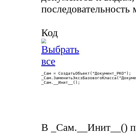
последовательность 
Код
_Сам = СоздатьОбъект("Документ_РКО");

_Сам.ЗаменитьЭксзБазовогоКласса("Докуме
_Сам.__Инит__();

В _Сам.__Инит__() п