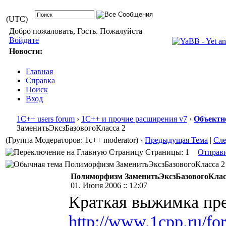
(UTC)
Добро пожаловать, Гость. Пожалуйста
Войдите
Новости:
Главная
Справка
Поиск
Вход
1С++ users forum
›
1С++ и прочие расширения v7
›
Объектн
ЗаменитьЭксзБазовогоКласса 2
(Группа Модераторов: 1c++ moderator)
‹
Предыдущая Тема
|
Сл
Страницы: 1
Отправ
Полиморфизм ЗаменитьЭксзБазовогоКласса 2 (
Полиморфизм ЗаменитьЭксзБазовогоКлас
01. Июня 2006 :: 12:07
Краткая выжимка пре
http://www.1cpp.ru/