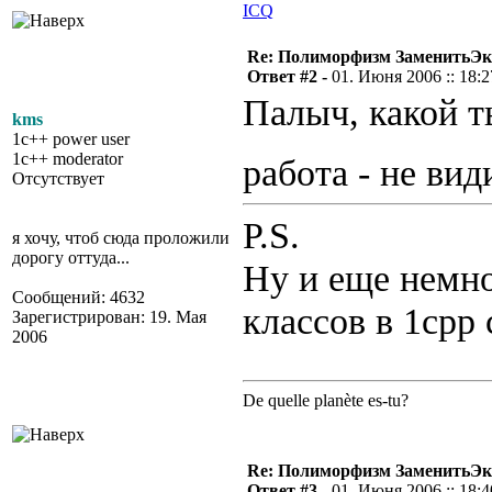
ICQ
Re: Полиморфизм ЗаменитьЭк
Ответ #2 -
01. Июня 2006 :: 18:2
Палыч, какой т
kms
1c++ power user
1c++ moderator
работа - не ви
Отсутствует
P.S.
я хочу, чтоб сюда проложили
дорогу оттуда...
Ну и еще немно
Сообщений: 4632
классов в 1cpp 
Зарегистрирован: 19. Мая
2006
De quelle planète es-tu?
Re: Полиморфизм ЗаменитьЭк
Ответ #3 -
01. Июня 2006 :: 18:4