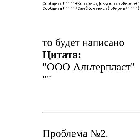
Сообщить(""""+КонтекстДокумента.Фирма+"
Сообщить(""""+Сам(Контекст).Фирма+"""")
то будет написано
Цитата:
"ООО Альтерпласт"
""
Проблема №2.