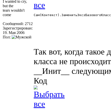
I wanted to cry,
but the
tears wouldn't
come
Сам(Контекст).ЗаменитьЭксзБазовогоКласс
Сообщений: 2712
Зарегистрирован:
19. Мая 2006
Пол:
Так вот, когда такое
класса не происходит
__Инит__ следующим
Код