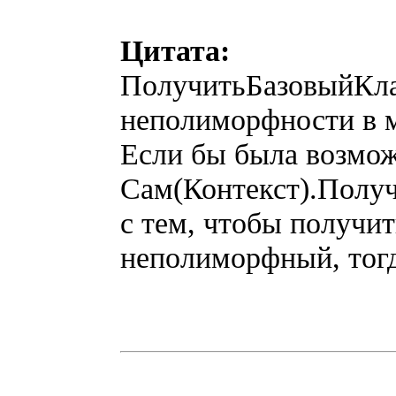
Цитата:
ПолучитьБазовыйКлас
неполиморфности в м
Если бы была возмож
Сам(Контекст).Получ
с тем, чтобы получит
неполиморфный, тогд