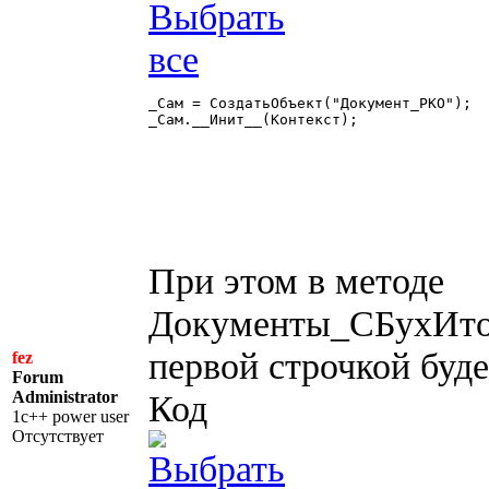
_Сам = СоздатьОбъект("Документ_РКО");

_Сам.__Инит__(Контекст);

При этом в методе
Документы_СБухИтог
первой строчкой буде
fez
Forum
Administrator
Код
1c++ power user
Отсутствует