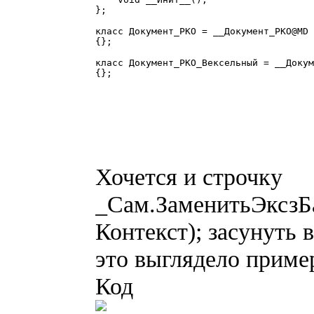
};

класс Документ_РКО = __Документ_РКО@MD 
{};

класс Документ_РКО_Вексельный = __Докум
{};

Хочется и строчку
_Сам.ЗаменитьЭксзБ
Контекст); засунуть 
это выглядело приме
Код