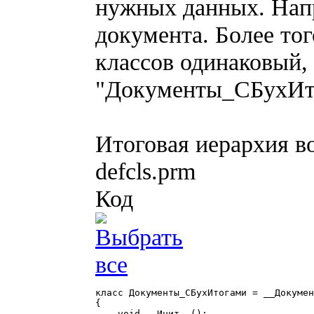
нужных данных. Нап
документа. Более тог
классов одинаковый, 
"Документы_СБухИт
Итоговая иерархия во
defcls.prm
Код
класс Документы_СБухИтогами = __Докумен
{

    void __Инит__();
