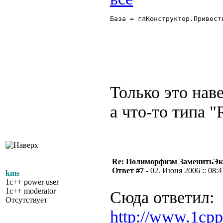
База = глКонструктор.Привест
Только это нав
а что-то типа 
Re: Полиморфизм ЗаменитьЭк
Ответ #7 -
02. Июня 2006 :: 08:4
kms
1c++ power user
1c++ moderator
Сюда ответил:
Отсутствует
http://www.1cpp