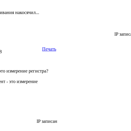
вания накосячил...
IP запис
Печать
8
то измерение регистра?
т - это измерение
IP записан