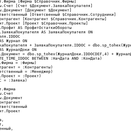
т.Фирма [Фирма $Справочник.Фирмы]

.Профит AS ПрофитОстаткиОбороты

Фирма = :Фирмы)

трагент = :Контрагенты)

етственный = :Менеджер)

.Проект = :Проект)

 = :Заявка)

,

,

нный,
