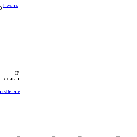
Печать
3
IP
записан
ить
Печать