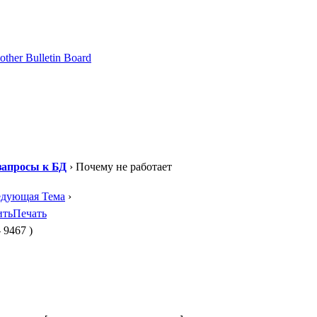
апросы к БД
› Почему не работает
едующая Тема
›
ить
Печать
 9467 )