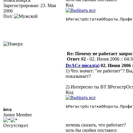
Новосибирск
Код
Зарегистрирован: 23. Мая
2006
Пол:
$РегистрОстаткиОбороты.Профи
Re: Почему не работает запрос
Ответ #2 -
02. Июня 2006 :: 04:3
DrACe писал(а)
02. Июня 2006 :
1) Что значит: "не работает"? 
показывает?
2) Интересно ты ВТ $РегистрОс
Код
$РегистрОстаткиОбороты.Профи
iova
Junior Member
хочешь сказать, что работает?
Отсутствует
хоть бы скобки поставил: