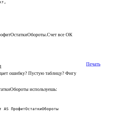
т,

ПрофитОстаткиОбороты.Счет все ОК
Печать
1
Выдает ошибку? Пустую таблицу? Фигу
таткиОбороты используешь:
т AS ПрофитОстаткиОбороты 
