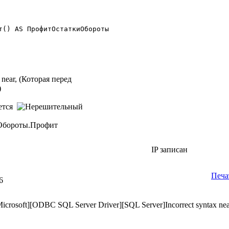
т() AS ПрофитОстаткиОбороты 

 near, (Которая перед
)
яется
иОбороты.Профит
IP записан
Печа
6
[Microsoft][ODBC SQL Server Driver][SQL Server]Incorrect syntax ne