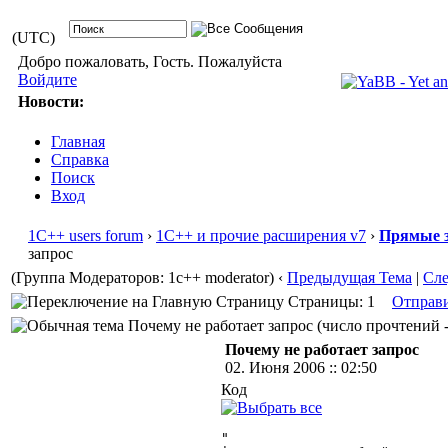
(UTC)
Добро пожаловать, Гость. Пожалуйста
Войдите
Новости:
Главная
Справка
Поиск
Вход
1С++ users forum
›
1С++ и прочие расширения v7
›
Прямые з
запрос
(Группа Модераторов: 1c++ moderator)
‹
Предыдущая Тема
|
Сл
Страницы: 1
Отправ
Почему не работает запрос (число прочтений -
Почему не работает запрос
02. Июня 2006 :: 02:50
Код
"
