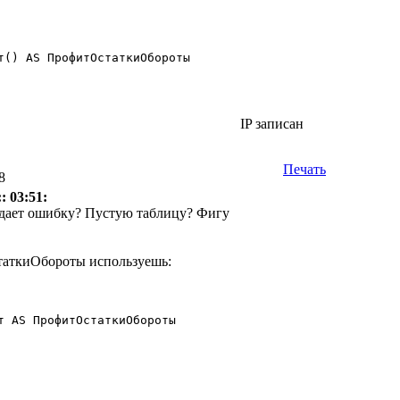
т() AS ПрофитОстаткиОбороты 

IP записан
Печать
8
: 03:51:
Выдает ошибку? Пустую таблицу? Фигу
таткиОбороты используешь:
т AS ПрофитОстаткиОбороты 
