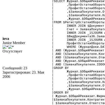
|SELECT Журнал.$ОбщийРеквизи
|	,ПрофитОстаткиОбороты.Счет [Счет $Документ.ЗаявкаПокупателя]

|	,ПрофитОстаткиОбороты.Документ [Документ $Документ]

|	,$ЗаявкаПокупателя.Ответственный [Ответсвенный $Справочник.Сотрудники]

|	,$ЗаявкаПокупателя.Контрагент [Контрагент $Справочник.Контрагенты]

|	,Журнал.$ОбщийРеквизит.Проект [Проект $Справочник.Проекты]

|FROM $РегистрОстаткиОбороты
|	INNER JOIN $Документ.ЗаявкаПокупателя AS ЗаявкаПокупателя ON

|	Счет = ЗаявкаПокупателя.IDDOC

|	INNER JOIN _1SJOURN AS Журнал ON

|	$ВидДокумента36.ЗаявкаПокупателя + ЗаявкаПокупателя.IDDOC = dbo.sp_tohex(Журнал.IDDOCDEF,4) + Журнал.IDDOC

iova
|	INNER JOIN _1SJOURN AS ЖурналДоки ON

Junior Member
|	ПрофитОстаткиОбороты.Документ = dbo.sp_tohex(ЖурналДоки.IDDOCDEF,4) + ЖурналДоки.IDDOC";

|	WHERE (ЖурналДоки.DATE_TIME_IDDOC BETWEEN :НачДата AND :КонДата)

| AND (Журнал.$ОбщийРеквизит.
Отсутствует
| AND ($ЗаявкаПокупателя.Кон
| AND ($ЗаявкаПокупателя.Отв
| AND (Журнал.$ОбщийРеквизит
| AND (ЗаявкаПокупателя.IDDOC
Сообщений: 23
|GROUP BY

|	Журнал.$ОбщийРеквизит.Фирма

Зарегистрирован: 23. Мая
|	,ПрофитОстаткиОбороты.Счет

2006
|	,ПрофитОстаткиОбороты.Документ

|	,$ЗаявкаПокупателя.Контрагент

|	,$ЗаявкаПокупателя.Ответственный

|	,Журнал.$ОбщийРеквизит.Проект

|ORDER BY

| Журнал.$ОбщийРеквизит.Фирма
|$ЗаявкаПокупателя.Контрагент
| $ЗаявкаПокупателя.Ответстве