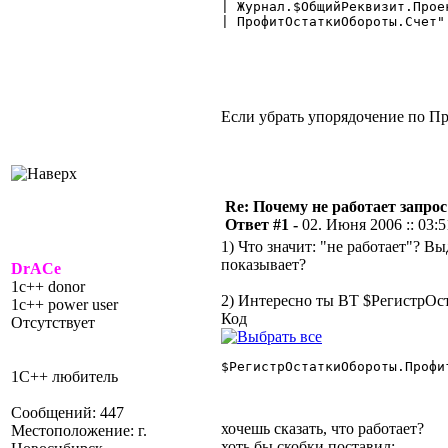
| Журнал.$ОбщийРеквизит.Проек
| ПрофитОстаткиОбороты.Счет"

Если убрать упорядочение по 
Re: Почему не работает запрос
Ответ #1 -
02. Июня 2006 :: 03:5
1) Что значит: "не работает"? 
показывает?
DrACe
1c++ donor
2) Интересно ты ВТ $РегистрОс
1c++ power user
Код
Отсутствует
$РегистрОстаткиОбороты.Профи
1С++ любитель
Сообщений: 447
хочешь сказать, что работает?
Местоположение: г.
хоть бы скобки поставил: