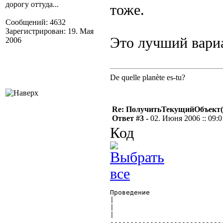
дорогу оттуда...
тоже.
Сообщений: 4632
Зарегистрирован: 19. Мая
Это лучший вари
2006
De quelle planète es-tu?
Re: ПолучитьТекущийОбъект(
Ответ #3 -
02. Июня 2006 :: 09:0
Код
Проведение			  Регистры				   Регистры

|					  |					    |

|				  Регистр_Товары			Регистр_Взаиморасчеты

|					  |					    |

----------------------------