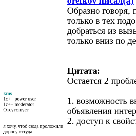
orefkov писал(а)
Образно говоря, 
только в тех под
добраться из выз
только вниз по д
Цитата:
Остается 2 пробл
kms
1. возможность в
1c++ power user
1c++ moderator
объявления интер
Отсутствует
2. доступ к свой
я хочу, чтоб сюда проложили
дорогу оттуда...