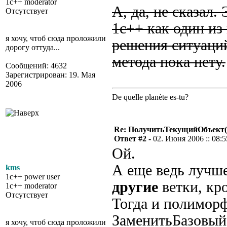
1c++ moderator
А, да, не сказал.
Отсутствует
1с++ как один из
я хочу, чтоб сюда проложили
решения ситуаций
дорогу оттуда...
метода пока нету.
Сообщений: 4632
Зарегистрирован: 19. Мая
2006
De quelle planète es-tu?
Re: ПолучитьТекущийОбъект(
Ответ #2 -
02. Июня 2006 :: 08:5
Ой.
А еще ведь лучше
kms
1c++ power user
другие
ветки, кр
1c++ moderator
Отсутствует
Тогда и полиморф
ЗаменитьБазовый
я хочу, чтоб сюда проложили