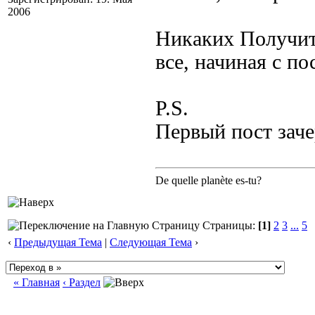
2006
Никаких Получит
все, начиная с по
P.S.
Первый пост зач
De quelle planète es-tu?
Страницы:
[1]
2
3
...
5
‹
Предыдущая Тема
|
Следующая Тема
›
« Главная
‹ Раздел