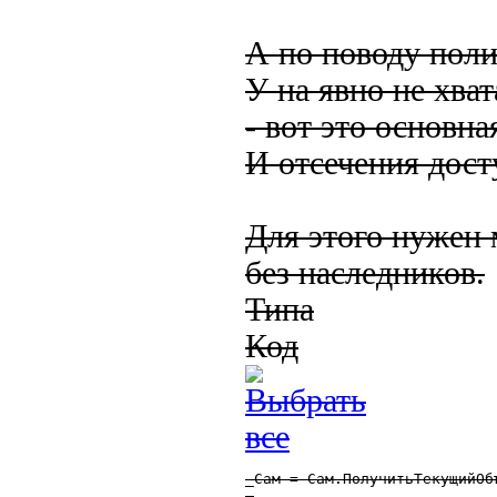
А по поводу поли
У на явно не хва
- вот это основна
И отсечения дост
Для этого нужен 
без наследников.
Типа
Код
_Сам = Сам.ПолучитьТекущийОбъ