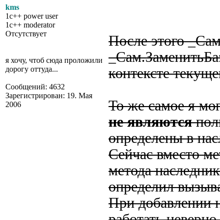
kms
1c++ power user
1c++ moderator
Отсутствует
После этого _Са
_Сам.ЗаменитьБа
я хочу, чтоб сюда проложили
дорогу оттуда...
контексте текуще
Сообщений: 4632
Зарегистрирован: 19. Мая
То же самое я мо
2006
не являются
пол
определены в нас
Сейчас вместо ме
метода наследник
определил вызыв
При добавлении н
работать неверно