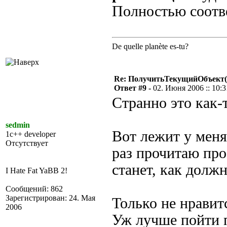
Полностью соотв
De quelle planète es-tu?
Re: ПолучитьТекущийОбъект(
Ответ #9 -
02. Июня 2006 :: 10:3
Странно это как-
sedmin
Вот лежит у меня
1c++ developer
Отсутствует
раз прочитаю пр
станет, как долж
I Hate Fat YaBB 2!
Сообщений: 862
Зарегистрирован: 24. Мая
Только не нравит
2006
Уж лучше пойти п