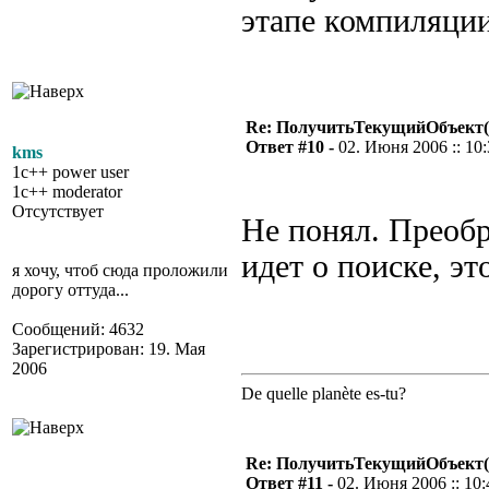
этапе компиляции
Re: ПолучитьТекущийОбъект(
Ответ #10 -
02. Июня 2006 :: 10
kms
1c++ power user
1c++ moderator
Отсутствует
Не понял. Преобр
идет о поиске, эт
я хочу, чтоб сюда проложили
дорогу оттуда...
Сообщений: 4632
Зарегистрирован: 19. Мая
2006
De quelle planète es-tu?
Re: ПолучитьТекущийОбъект(
Ответ #11 -
02. Июня 2006 :: 10: