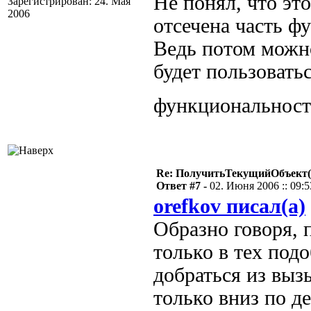
Не понял, что это
Зарегистрирован: 24. Мая
2006
отсечена часть ф
Ведь потом можн
будет пользоватьс
функциональнос
Re: ПолучитьТекущийОбъект(
Ответ #7 -
02. Июня 2006 :: 09:5
orefkov писал(а)
Образно говоря, 
только в тех под
добраться из выз
только вниз по д