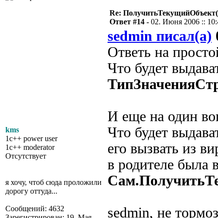
Re: ПолучитьТекущийОбъект(
Ответ #14 -
02. Июня 2006 :: 10
sedmin писал(а)
Ответь на просто
Что будет выдава
ТипЗначенияСтр
И еще на один во
Что будет выдава
kms
1c++ power user
его вызвать из в
1c++ moderator
Отсутствует
в родителе была 
Сам.ПолучитьТе
я хочу, чтоб сюда проложили
дорогу оттуда...
Сообщений: 4632
sedmin, не тормо
Зарегистрирован: 19. Мая