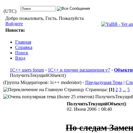
(UTC)
Добро пожаловать, Гость. Пожалуйста
Войдите
Новости:
Главная
Справка
Поиск
Вход
1С++ users forum
›
1С++ и прочие расширения v7
›
Объектн
ПолучитьТекущийОбъект()
(Группа Модераторов: 1c++ moderator)
‹
Предыдущая Тема
|
Сл
Страницы:
[1]
2
3
...
5
ПолучитьТекущийОб
ПолучитьТекущийОбъект()
02. Июня 2006 :: 08:40
По следам Замен