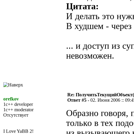
Цитата:
И делать это нуж
В худшем - через
... и доступ из с
невозможен.
Re: ПолучитьТекущийОбъект(
orefkov
Ответ #5 -
02. Июня 2006 :: 09:4
1c++ developer
1c++ moderator
Образно говоря, 
Отсутствует
только в тех под
из вызывающего к
I Love YaBB 2!