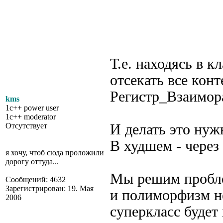
					  
				    Док_Прода
Т.е. находясь в 
отсекать все кон
Регистр_Взаимор
kms
1c++ power user
1c++ moderator
Отсутствует
И делать это нуж
В худшем - через
я хочу, чтоб сюда проложили
дорогу оттуда...
Мы решим пробле
Сообщений: 4632
Зарегистрирован: 19. Мая
и полиморфизм не
2006
суперкласс будет