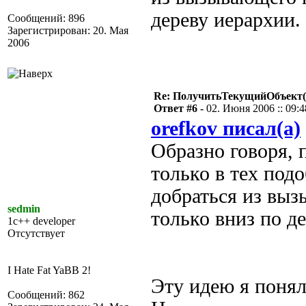
дереву иерархии.
Сообщений: 896
Зарегистрирован: 20. Мая
2006
Re: ПолучитьТекущийОбъект(
Ответ #6 -
02. Июня 2006 :: 09:4
orefkov писал(а)
Образно говоря, 
только в тех под
добраться из выз
sedmin
только вниз по д
1c++ developer
Отсутствует
I Hate Fat YaBB 2!
Эту идею я понял
Сообщений: 862