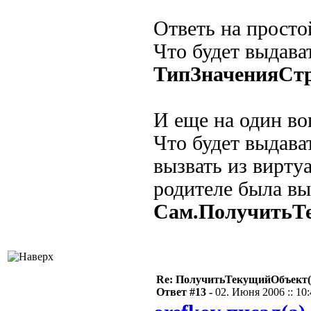
Ответь на просто
Что будет выдава
ТипЗначенияСтр
И еще на один во
Что будет выдава
вызвать из вирту
родителе была вы
Сам.ПолучитьТе
Re: ПолучитьТекущийОбъект(
Ответ #13 -
02. Июня 2006 :: 10