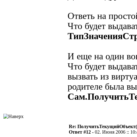
Ответь на просто
Что будет выдава
ТипЗначенияСтр
И еще на один во
Что будет выдава
вызвать из вирту
родителе была вы
Сам.ПолучитьТ
Re: ПолучитьТекущийОбъект(
Ответ #12 -
02. Июня 2006 :: 10