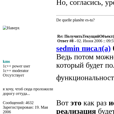
Но, согласись, ур
De quelle planète es-tu?
Re: ПолучитьТекущийОбъект(
Ответ #8 -
02. Июня 2006 :: 09:5
sedmin писал(а)
Ведь потом можн
kms
который будет по
1c++ power user
1c++ moderator
Отсутствует
функциональнос
я хочу, чтоб сюда проложили
дорогу оттуда...
Вот
это
как раз
и
Сообщений: 4632
Зарегистрирован: 19. Мая
реализация
будет
2006