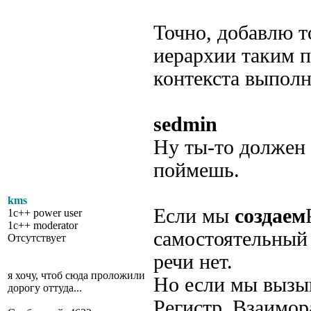
Точно, добавлю т
иерархии таким п
контекста выполн
sedmin
Ну ты-то должен 
поймешь.
kms
Если мы
создаем
1c++ power user
1c++ moderator
самостоятельный 
Отсутствует
речи нет.
я хочу, чтоб сюда проложили
Но если мы вызы
дорогу оттуда...
Регистр_Взаимо