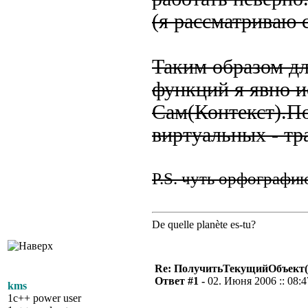
(я рассматриваю 
Таким образом д
функций я явно 
Сам(Контекст).П
виртуальных - т
P.S. чуть орфографи
De quelle planète es-tu?
Re: ПолучитьТекущийОбъект(
Ответ #1 -
02. Июня 2006 :: 08:4
kms
1c++ power user