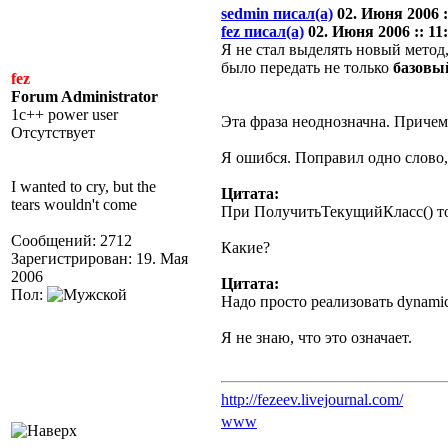
sedmin писал(а)
02. Июня 2006 ::
fez писал(а)
02. Июня 2006 :: 11:
Я не стал выделять новый мето
было передать не только
базовы
fez
Forum Administrator
1c++ power user
Эта фраза неоднозначна. Причем 
Отсутствует
Я ошибся. Поправил одно слово,
I wanted to cry, but the
Цитата:
tears wouldn't come
При ПолучитьТекущийКласс() т
Сообщений: 2712
Какие?
Зарегистрирован: 19. Мая
2006
Цитата:
Пол:
Надо просто реализовать dynamic
Я не знаю, что это означает.
http://fezeev.livejournal.com/
www