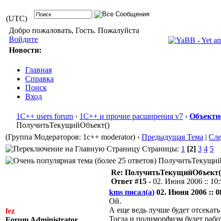
(UTC)
Добро пожаловать, Гость. Пожалуйста
Войдите
Новости:
Главная
Справка
Поиск
Вход
1С++ users forum
›
1С++ и прочие расширения v7
›
Объектн
ПолучитьТекущийОбъект()
(Группа Модераторов: 1c++ moderator)
‹
Предыдущая Тема
|
Сл
Страницы:
1
[2]
3
4
5
ПолучитьТекущийОб
Re: ПолучитьТекущийОбъект(
Ответ #15 -
02. Июня 2006 :: 10
kms писал(а)
02. Июня 2006 :: 0
Ой.
А еще ведь лучше будет отсекат
fez
Тогда и полиморфизм будет рабо
Forum Administrator