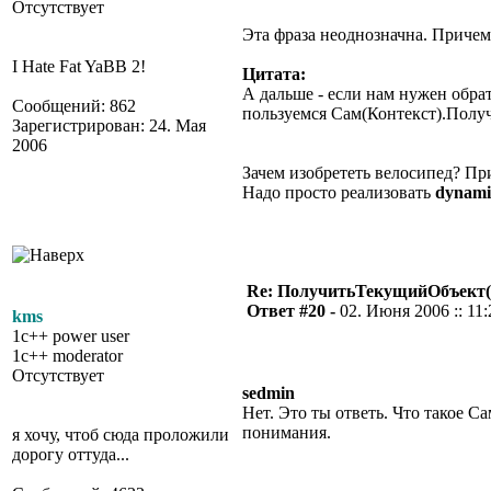
Отсутствует
Эта фраза неоднозначна. Причем 
I Hate Fat YaBB 2!
Цитата:
А дальше - если нам нужен обра
Сообщений: 862
пользуемся Сам(Контекст).Полу
Зарегистрирован: 24. Мая
2006
Зачем изобрететь велосипед? П
Надо просто реализовать
dynami
Re: ПолучитьТекущийОбъект(
Ответ #20 -
02. Июня 2006 :: 11:
kms
1c++ power user
1c++ moderator
Отсутствует
sedmin
Нет. Это ты ответь. Что такое С
понимания.
я хочу, чтоб сюда проложили
дорогу оттуда...