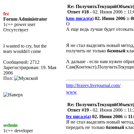
Re: ПолучитьТекущийОбъект(
Ответ #18 -
02. Июня 2006 :: 11:
fez
kms писал(а)
02. Июня 2006 :: 0
Forum Administrator
О
1c++ power user
А еще ведь лучше будет отсекат
Отсутствует
Я не стал выделять новый мето
I wanted to cry, but the
получить не только
базовый
кла
tears wouldn't come
А дальше - если нам нужен обра
Сообщений: 2712
Сам(Контекст).ПолучитьТекущий
Зарегистрирован: 19. Мая
2006
Пол:
http://fezeev.livejournal.com/
www
Re: ПолучитьТекущийОбъект(
Ответ #19 -
02. Июня 2006 :: 11:
fez писал(а)
02. Июня 2006 :: 11:
Я не стал выделять новый мето
sedmin
передать не только
базовый
клас
1c++ developer