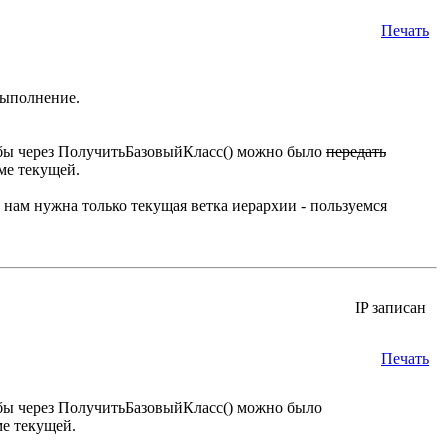
Печать
выполнение.
обы через ПолучитьБазовыйКласс() можно было
передать
ме текущей.
нам нужна только текущая ветка иерархии - пользуемся
IP записан
Печать
обы через ПолучитьБазовыйКласс() можно было
ме текущей.