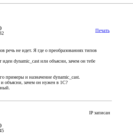
)
Печать
32
в речь не идет. Я где о преобразованиях типов
идеи dynamic_cast или объясни, зачем он тебе
го примеры и назначение dynamic_cast.
и объясни, зачем он нужен в 1С?
зный.
IP записан
)
45