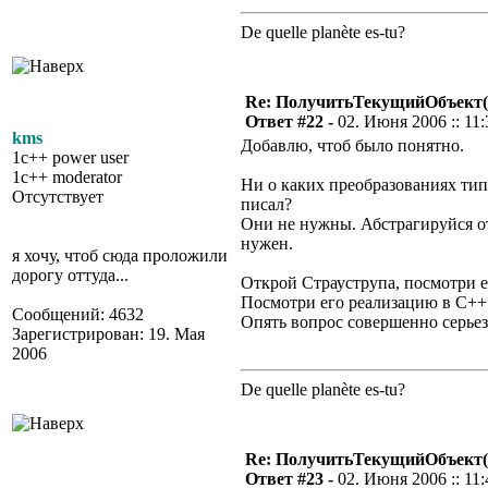
De quelle planète es-tu?
Re: ПолучитьТекущийОбъект(
Ответ #22 -
02. Июня 2006 :: 11:
kms
Добавлю, чтоб было понятно.
1c++ power user
1c++ moderator
Ни о каких преобразованиях типо
Отсутствует
писал?
Они не нужны. Абстрагируйся от 
нужен.
я хочу, чтоб сюда проложили
дорогу оттуда...
Открой Страуструпа, посмотри е
Посмотри его реализацию в С++ 
Сообщений: 4632
Опять вопрос совершенно серье
Зарегистрирован: 19. Мая
2006
De quelle planète es-tu?
Re: ПолучитьТекущийОбъект(
Ответ #23 -
02. Июня 2006 :: 11: