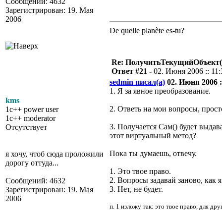
Сообщений: 4632
Зарегистрирован: 19. Мая
2006
De quelle planète es-tu?
Re: ПолучитьТекущийОбъект(
Ответ #21 -
02. Июня 2006 :: 11:
sedmin писал(а)
02. Июня 2006 ::
1. Я за явное преобразование.
kms
2. Ответь на мои вопросы, прост
1c++ power user
1c++ moderator
3. Получается Сам() будет выдав
Отсутствует
этот виртуальный метод?
Пока ты думаешь, отвечу.
я хочу, чтоб сюда проложили
дорогу оттуда...
1. Это твое право.
2. Вопросы задавай заново, как 
Сообщений: 4632
3. Нет, не будет.
Зарегистрирован: 19. Мая
2006
п. 1 изложу так: это твое право, для д