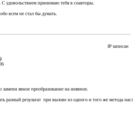
а. С удовольствием принимаю тебя в соавторы.
 обо всем не стал бы думать.
IP записан
)
06
о замени явное преобразование на неявное.
ать разный результат при вызове из одного и того же метода нас