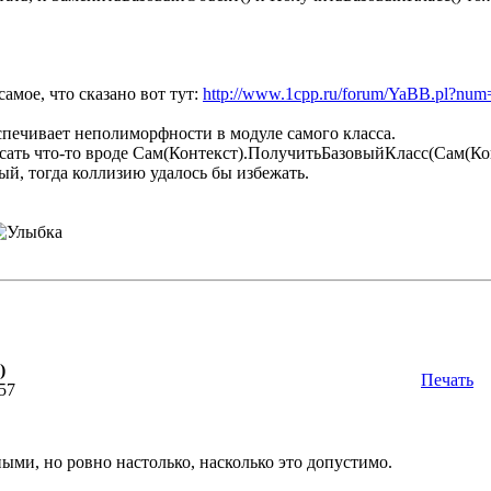
самое, что сказано вот тут:
http://www.1cpp.ru/forum/YaBB.pl?nu
печивает неполиморфности в модуле самого класса.
ать что-то вроде Сам(Контекст).ПолучитьБазовыйКласс(Сам(Конт
й, тогда коллизию удалось бы избежать.
)
Печать
:57
ми, но ровно настолько, насколько это допустимо.