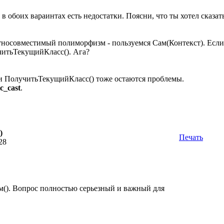
в обоих вараинтах есть недостатки. Поясни, что ты хотел сказать
тносовместимый полиморфизм - пользуемся Сам(Контекст). Если 
читьТекущийКласс(). Ага?
ри ПолучитьТекущийКласс() тоже остаются проблемы.
c_cast
.
)
Печать
28
ам(). Вопрос полностью серьезный и важный для