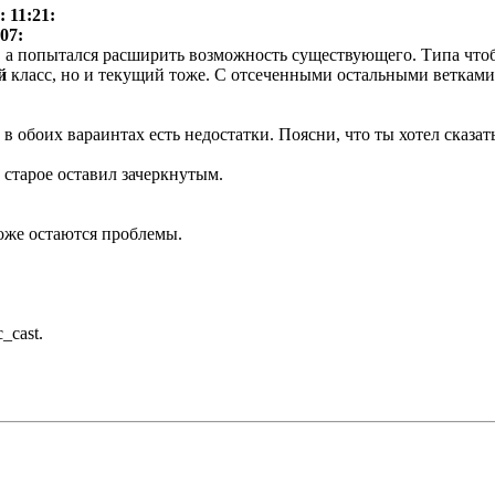
 11:21:
07:
д, а попытался расширить возможность существующего. Типа чт
й
класс, но и текущий тоже. С отсеченными остальными ветками
в обоих вараинтах есть недостатки. Поясни, что ты хотел сказать
 старое оставил зачеркнутым.
оже остаются проблемы.
_cast.