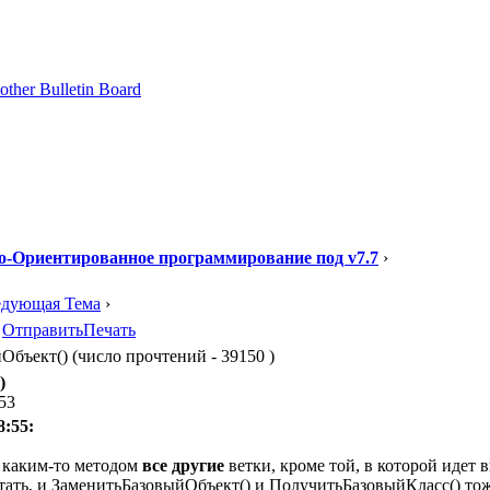
о-Ориентированное программирование под v7.7
›
едующая Тема
›
Отправить
Печать
ъект() (число прочтений - 39150 )
)
:53
8:55:
ь каким-то методом
все другие
ветки, кроме той, в которой идет 
тать, и ЗаменитьБазовыйОбъект() и ПолучитьБазовыйКласс() тож