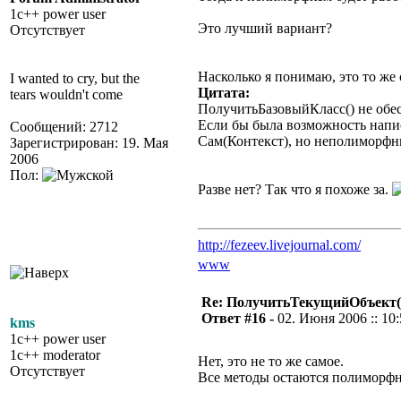
1c++ power user
Это лучший вариант?
Отсутствует
Насколько я понимаю, это то же 
I wanted to cry, but the
Цитата:
tears wouldn't come
ПолучитьБазовыйКласс() не обес
Если бы была возможность напис
Сообщений: 2712
Сам(Контекст), но неполиморфны
Зарегистрирован: 19. Мая
2006
Пол:
Разве нет? Так что я похоже за.
http://fezeev.livejournal.com/
www
Re: ПолучитьТекущийОбъект(
Ответ #16 -
02. Июня 2006 :: 10
kms
1c++ power user
1c++ moderator
Нет, это не то же самое.
Отсутствует
Все методы остаются полиморфны