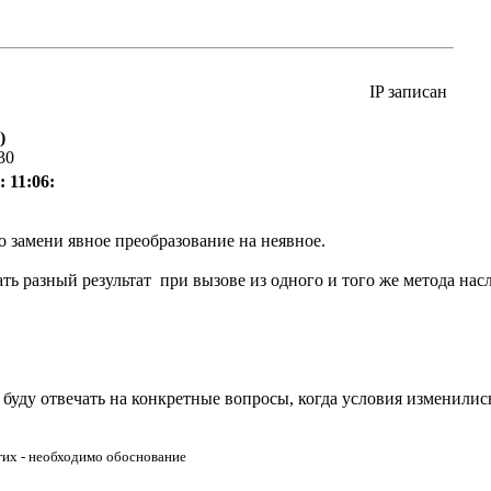
IP записан
)
30
 11:06:
о замени явное преобразование на неявное.
ать разный результат при вызове из одного и того же метода нас
я буду отвечать на конкретные вопросы, когда условия изменилис
ругих - необходимо обоснование