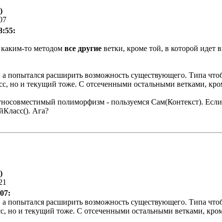
)
07
8:55:
ь каким-то методом
все другие
ветки, кроме той, в которой идет 
д, а попытался расширить возможность существующего. Типа чт
сс, но и текущий тоже. С отсеченными остальными ветками, кро
тносовместимый полиморфизм - пользуемся Сам(Контекст). Если 
Класс(). Ага?
)
21
07:
д, а попытался расширить возможность существующего. Типа чт
с, но и текущий тоже. С отсеченными остальными ветками, кро