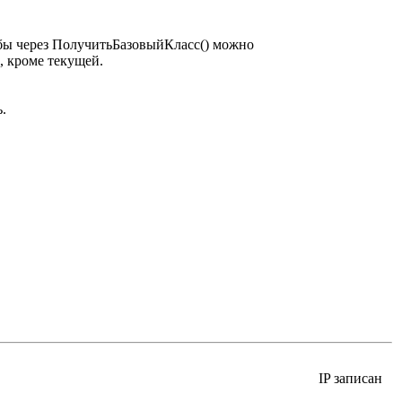
обы через ПолучитьБазовыйКласс() можно
, кроме текущей.
.
IP записан