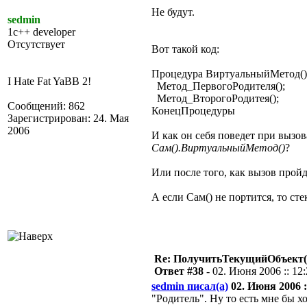
Не будут.
sedmin
1c++ developer
Отсутствует
Вот такой код:
Процедура ВиртуальныйМетод()
I Hate Fat YaBB 2!
Метод_ПервогоРодителя();
Метод_ВторогоРодитея();
Сообщений: 862
КонецПроцедуры
Зарегистрирован: 24. Мая
2006
И как он себя поведет при вызо
Сам().ВиртуальныйМетод()
?
Или после того, как вызов пройд
А если Сам() не портится, то ст
Re: ПолучитьТекущийОбъект(
Ответ #38 -
02. Июня 2006 :: 12
sedmin писал(а)
02. Июня 2006 :
"Родитель". Ну то есть мне бы х