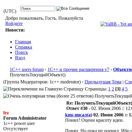
(UTC)
Добро пожаловать, Гость. Пожалуйста
Войдите
Новости:
Главная
Справка
Поиск
Вход
1С++ users forum
›
1С++ и прочие расширения v7
›
Объектн
ПолучитьТекущийОбъект()
(Группа Модераторов: 1c++ moderator)
‹
Предыдущая Тема
|
Сл
Страницы:
1
2
[3]
4
5
ПолучитьТекущийОб
Re: ПолучитьТекущийОбъект(
Ответ #30 -
02. Июня 2006 :: 12
fez
kms писал(а)
02. Июня 2006 :: 1
Forum Administrator
Понял? Оцени красоту идеи.
1c++ power user
Отсутствует
Понял. Но пока не оценил. Ибо 