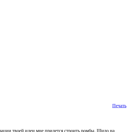
Печать
изации твоей идеи мне придется строить ромбы. Шило на