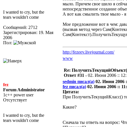
мыло. Причем свое шило я сейча
непосредственное создание объек
I wanted to cry, but the
А вот как смылить твое мыло - я
tears wouldn't come
Мое предложение вот в чем: дав
Сообщений: 2712
(вызвав метод через Сам(Контек
Зарегистрирован: 19. Мая
Сам(Контекст).ПолучитьТекущу
2006
Пол:
http://fezeev.livejournal.com/
www
Re: ПолучитьТекущийОбъект(
Ответ #31 -
02. Июня 2006 :: 12
sedmin писал(а)
02. Июня 2006 :
fez
fez писал(а)
02. Июня 2006 :: 11:
Forum Administrator
Цитата:
1c++ power user
При ПолучитьТекущийКласс() т
Отсутствует
Какие?
I wanted to cry, but the
tears wouldn't come
Сначала ты ответь на вопрос: Чт