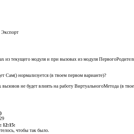
 Экспорт
вах из текущего модуля и при вызовах из модуля ПервогоРодителя
ет Сам() нормализуется (в твоем первом варианте)?
ек вызовов не будет влиять на работу ВиртуальногоМетода (в тво
)
:29
: 12:15:
отелось, чтобы так было.