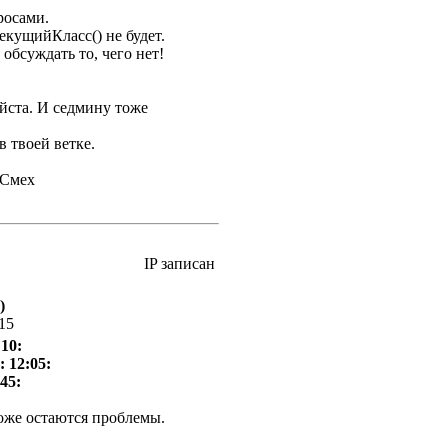
росами.
екущийКласс() не будет.
 обсуждать то, чего нет!
йста. И седмину тоже
 твоей ветке.
IP записан
)
:15
:10:
: 12:05:
45:
оже остаются проблемы.