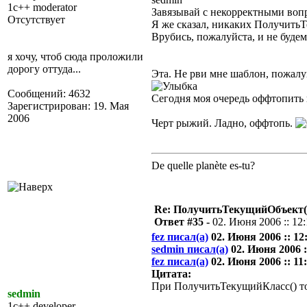
1c++ moderator
Завязывай с некорректными воп
Отсутствует
Я же сказал, никаких ПолучитьТ
Врубись, пожалуйста, и не будем
я хочу, чтоб сюда проложили
дорогу оттуда...
Эта. Не рви мне шаблон, пожалу
Сообщений: 4632
Сегодня моя очередь оффтопить в
Зарегистрирован: 19. Мая
2006
Черт рыжий. Ладно, оффтопь.
De quelle planète es-tu?
Re: ПолучитьТекущийОбъект(
Ответ #35 -
02. Июня 2006 :: 12
fez писал(а)
02. Июня 2006 :: 12
sedmin писал(а)
02. Июня 2006 :
fez писал(а)
02. Июня 2006 :: 11:
Цитата:
При ПолучитьТекущийКласс() т
sedmin
1c++ developer