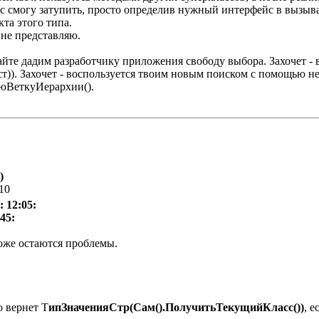
с смогу затупить, просто определив нужный интерфейс в вызыва
та этого типа.
 не представляю.
айте дадим разработчику приложения свободу выбора. Захочет -
ст)). Захочет - воспользуется твоим новым поиском с помощью н
юВеткуИерархии().
)
:10
: 12:05:
45:
оже остаются проблемы.
о вернет Т
ипЗначенияСтр(Сам().ПолучитьТекущийКласс())
, 