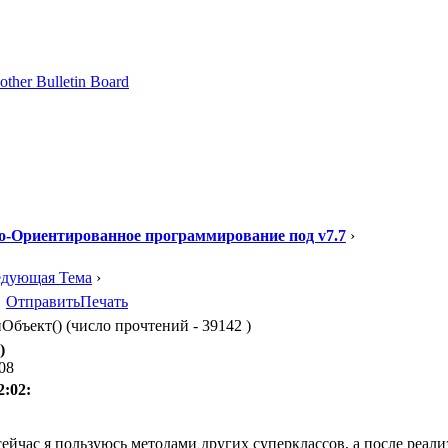
о-Ориентированное программирование под v7.7
›
едующая Тема
›
Отправить
Печать
ъект() (число прочтений - 39142 )
)
:08
2:02:
сейчас я пользуюсь методами других суперклассов, а после реал