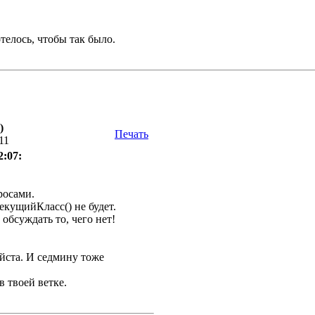
отелось, чтобы так было.
)
Печать
11
2:07:
росами.
екущийКласс() не будет.
 обсуждать то, чего нет!
йста. И седмину тоже
 твоей ветке.