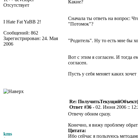
Какие?
Отсутствует
Сначала ты ответь на вопрос: Чт
I Hate Fat YaBB 2!
"Потомок"?
Сообщений: 862
Зарегистрирован: 24. Мая
"Родитель". Ну то есть мне бы х
2006
Вот с этим я согласен. И тогда 
согласен.
Пусть у себя меняет каких хочет 
Re: ПолучитьТекущийОбъект(
Ответ #36 -
02. Июня 2006 :: 12
Отвечу обоим сразу.
Конечно, я вижу проблему обрат
Цитата:
kms
Ибо сейчас я пользуюсь методам