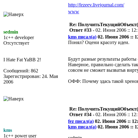
http://fezeev.livejournal.com/
www
Re: ПолучитьТекущийОбъект(
Ответ #33 -
02. Июня 2006 :: 12:
sedmin
kms писал(а)
02. Июня 2006 :: 1
1c++ developer
Понял? Оцени красоту идеи.
Отсутствует
Будут разные результаты работы 
I Hate Fat YaBB 2!
Наверное, правильно сделать т
совсем не сможет вызватьв вир
Сообщений: 862
Зарегистрирован: 24. Мая
ОФФ: Почему здась такой хреновы
2006
Re: ПолучитьТекущийОбъект(
Ответ #34 -
02. Июня 2006 :: 12
fez писал(а)
02. Июня 2006 :: 12:
kms писал(а)
02. Июня 2006 :: 1
kms
1c++ power user
sedmin