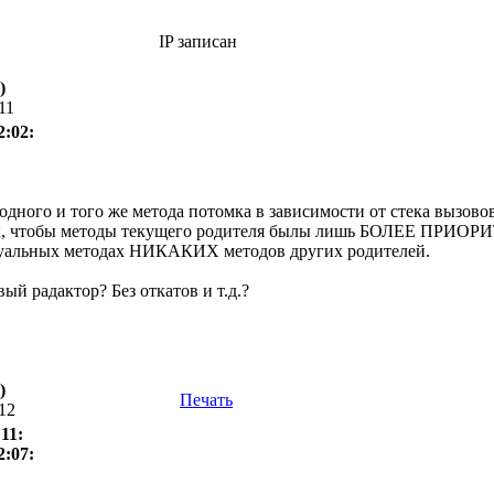
IP записан
)
11
2:02:
одного и того же метода потомка в зависимости от стека вызовов
ак, чтобы методы текущего родителя былы лишь БОЛЕЕ ПРИОРИ
туальных методах НИКАКИХ методов других родителей.
й радактор? Без откатов и т.д.?
)
Печать
:12
11:
2:07: