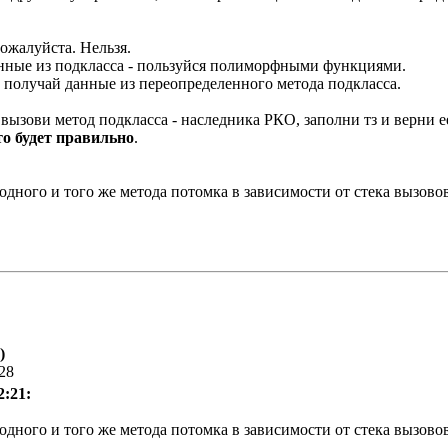
пожалуйста. Нельзя.
нные из подкласса - пользуйся полиморфными функциями.
 получай данные из переопределенного метода подкласса.
ызови метод подкласса - наследника РКО, заполни тз и верни ее
то будет правильно
.
одного и того же метода потомка в зависимости от стека вызовов
)
:28
2:21:
одного и того же метода потомка в зависимости от стека вызовов