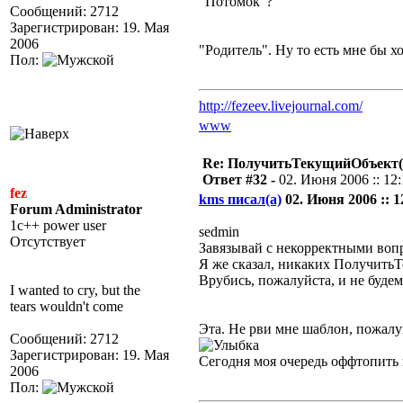
"Потомок"?
Сообщений: 2712
Зарегистрирован: 19. Мая
2006
"Родитель". Ну то есть мне бы х
Пол:
http://fezeev.livejournal.com/
www
Re: ПолучитьТекущийОбъект(
Ответ #32 -
02. Июня 2006 :: 12:
fez
kms писал(а)
02. Июня 2006 :: 1
Forum Administrator
1c++ power user
sedmin
Отсутствует
Завязывай с некорректными воп
Я же сказал, никаких ПолучитьТ
Врубись, пожалуйста, и не будем
I wanted to cry, but the
tears wouldn't come
Эта. Не рви мне шаблон, пожалу
Сообщений: 2712
Зарегистрирован: 19. Мая
Сегодня моя очередь оффтопить в
2006
Пол: