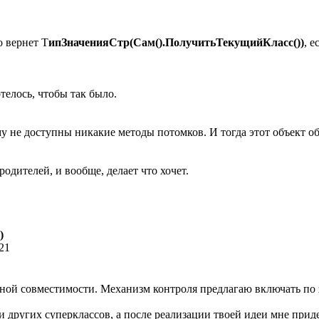
о вернет Т
ипЗначенияСтр(Сам().ПолучитьТекущийКласс())
, 
отелось, чтобы так было.
ему не доступны никакие методы потомков. И тогда этот объект об
родителей, и вообще, делает что хочет.
)
:21
ной совместимости. Механизм контроля предлагаю включать по 
и других суперклассов, а после реализации твоей идеи мне прид