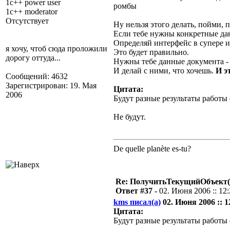
1c++ power user
ромбы
1c++ moderator
Отсутствует
Ну нельзя этого делать, пойми, 
Если тебе нужны конкретные да
Определяй интерфейс в супере и
я хочу, чтоб сюда проложили
Это будет правильно.
дорогу оттуда...
Нужны тебе данные документа - в
И делай с ними, что хочешь.
И э
Сообщений: 4632
Зарегистрирован: 19. Мая
Цитата:
2006
Будут разные результаты работы 
Не будут.
De quelle planète es-tu?
Re: ПолучитьТекущийОбъект(
Ответ #37 -
02. Июня 2006 :: 12
kms писал(а)
02. Июня 2006 :: 1
Цитата:
Будут разные результаты работы 