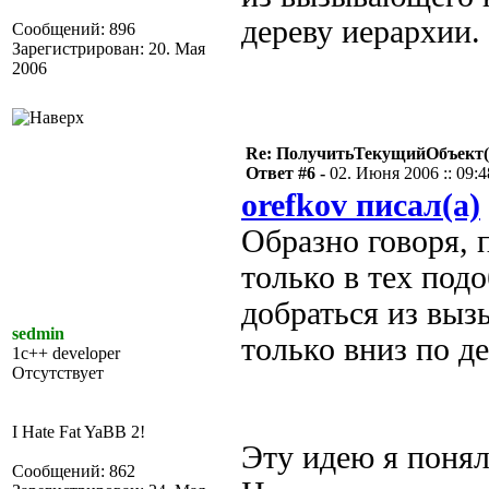
дереву иерархии.
Сообщений: 896
Зарегистрирован: 20. Мая
2006
Re: ПолучитьТекущийОбъект(
Ответ #6 -
02. Июня 2006 :: 09:4
orefkov писал(а)
Образно говоря, 
только в тех под
добраться из выз
sedmin
только вниз по д
1c++ developer
Отсутствует
I Hate Fat YaBB 2!
Эту идею я понял
Сообщений: 862