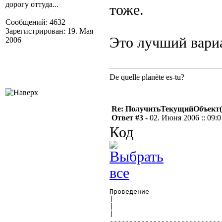
дорогу оттуда...
тоже.
Сообщений: 4632
Зарегистрирован: 19. Мая
Это лучший вари
2006
De quelle planète es-tu?
Re: ПолучитьТекущийОбъект(
Ответ #3 -
02. Июня 2006 :: 09:0
Код
Проведение			  Регистры				   Регистры

|					  |					    |

|				  Регистр_Товары			Регистр_Взаиморасчеты

|					  |					    |

----------------------------