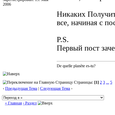
2006
Никаких Получит
все, начиная с по
P.S.
Первый пост зач
De quelle planète es-tu?
Страницы:
[1]
2
3
...
5
‹
Предыдущая Тема
|
Следующая Тема
›
« Главная
‹ Раздел