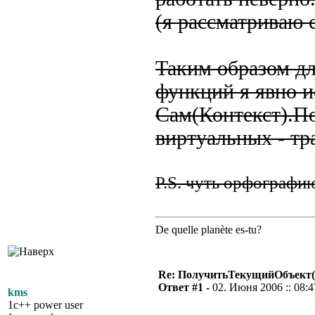
(я рассматриваю 
Таким образом д
функций я явно 
Сам(Контекст).П
виртуальных - т
P.S. чуть орфографи
De quelle planète es-tu?
Re: ПолучитьТекущийОбъект(
Ответ #1 -
02. Июня 2006 :: 08:4
kms
1c++ power user