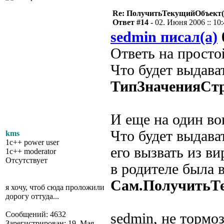
Re: ПолучитьТекущийОбъект(
Ответ #14 -
02. Июня 2006 :: 10
sedmin писал(а)
Ответь на просто
Что будет выдава
ТипЗначенияСтр
И еще на один во
Что будет выдава
kms
1c++ power user
его вызвать из в
1c++ moderator
Отсутствует
в родителе была 
Сам.ПолучитьТе
я хочу, чтоб сюда проложили
дорогу оттуда...
Сообщений: 4632
sedmin, не тормо
Зарегистрирован: 19. Мая