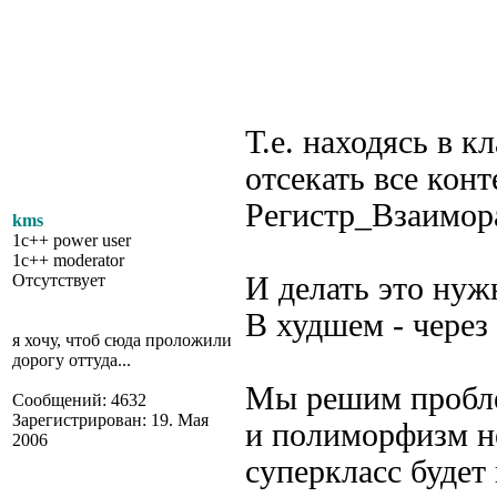
					  
				    Док_Прода
Т.е. находясь в 
отсекать все кон
Регистр_Взаимор
kms
1c++ power user
1c++ moderator
Отсутствует
И делать это нуж
В худшем - через
я хочу, чтоб сюда проложили
дорогу оттуда...
Мы решим пробле
Сообщений: 4632
Зарегистрирован: 19. Мая
и полиморфизм не
2006
суперкласс будет