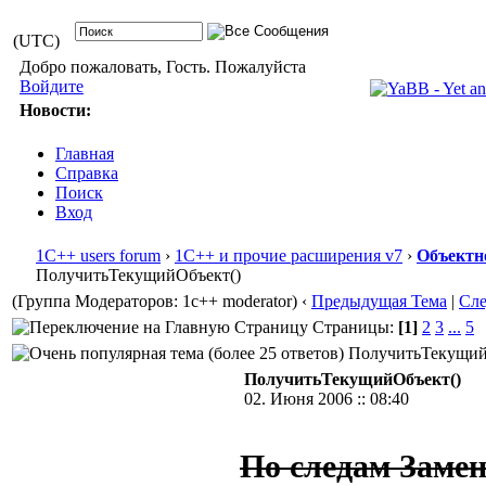
(UTC)
Добро пожаловать, Гость. Пожалуйста
Войдите
Новости:
Главная
Справка
Поиск
Вход
1С++ users forum
›
1С++ и прочие расширения v7
›
Объектн
ПолучитьТекущийОбъект()
(Группа Модераторов: 1c++ moderator)
‹
Предыдущая Тема
|
Сл
Страницы:
[1]
2
3
...
5
ПолучитьТекущийОб
ПолучитьТекущийОбъект()
02. Июня 2006 :: 08:40
По следам Замен