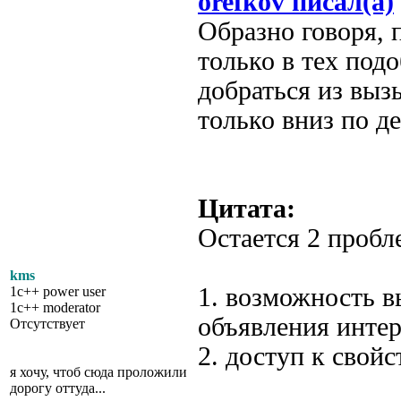
orefkov писал(а)
Образно говоря, 
только в тех под
добраться из выз
только вниз по д
Цитата:
Остается 2 пробл
kms
1. возможность в
1c++ power user
1c++ moderator
объявления интер
Отсутствует
2. доступ к свой
я хочу, чтоб сюда проложили
дорогу оттуда...