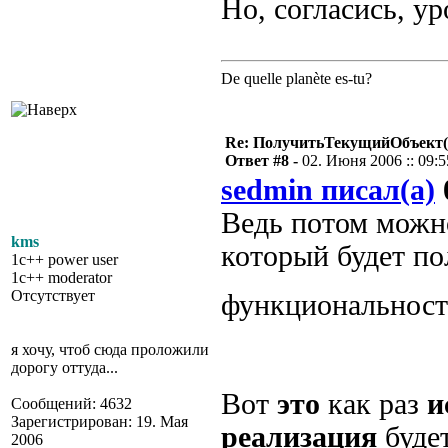
Но, согласись, ур
De quelle planète es-tu?
Re: ПолучитьТекущийОбъект(
Ответ #8 -
02. Июня 2006 :: 09:5
sedmin писал(а)
Ведь потом можн
kms
который будет по
1c++ power user
1c++ moderator
Отсутствует
функциональнос
я хочу, чтоб сюда проложили
дорогу оттуда...
Вот
это
как раз
и
Сообщений: 4632
Зарегистрирован: 19. Мая
реализация
будет
2006