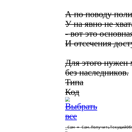
А по поводу поли
У на явно не хва
- вот это основна
И отсечения дост
Для этого нужен 
без наследников.
Типа
Код
_Сам = Сам.ПолучитьТекущийОбъ