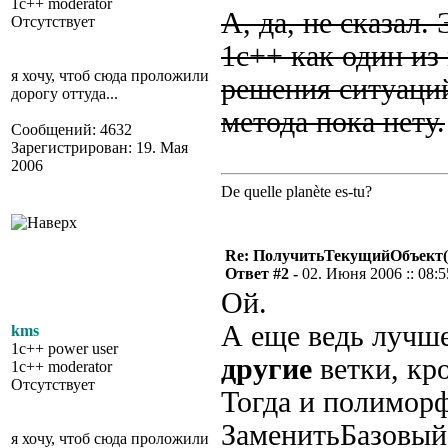
1c++ moderator
А, да, не сказал.
Отсутствует
1с++ как один из
я хочу, чтоб сюда проложили
решения ситуаций
дорогу оттуда...
метода пока нету.
Сообщений: 4632
Зарегистрирован: 19. Мая
2006
De quelle planète es-tu?
Re: ПолучитьТекущийОбъект(
Ответ #2 -
02. Июня 2006 :: 08:5
Ой.
А еще ведь лучше
kms
1c++ power user
другие
ветки, кр
1c++ moderator
Отсутствует
Тогда и полиморф
ЗаменитьБазовый
я хочу, чтоб сюда проложили