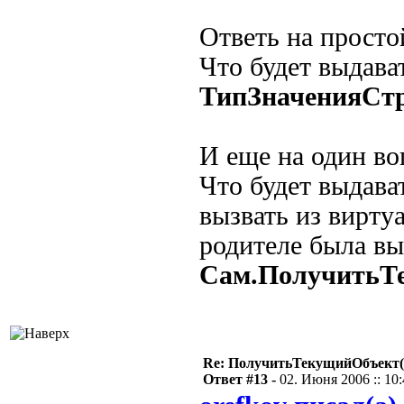
Ответь на просто
Что будет выдава
ТипЗначенияСтр
И еще на один во
Что будет выдава
вызвать из вирту
родителе была вы
Сам.ПолучитьТе
Re: ПолучитьТекущийОбъект(
Ответ #13 -
02. Июня 2006 :: 10