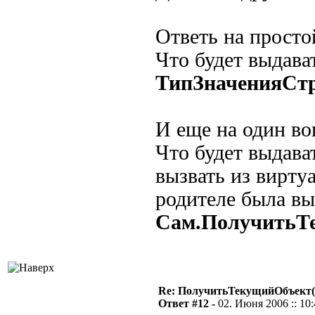
Ответь на просто
Что будет выдава
ТипЗначенияСтр
И еще на один во
Что будет выдава
вызвать из вирту
родителе была вы
Сам.ПолучитьТ
Re: ПолучитьТекущийОбъект(
Ответ #12 -
02. Июня 2006 :: 10