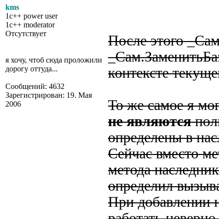
kms
1c++ power user
1c++ moderator
Отсутствует
После этого _Са
_Сам.ЗаменитьБа
я хочу, чтоб сюда проложили
дорогу оттуда...
контексте текуще
Сообщений: 4632
Зарегистрирован: 19. Мая
То же самое я мо
2006
не являются
пол
определены в нас
Сейчас вместо ме
метода наследник
определил вызыв
При добавлении н
работать неверно