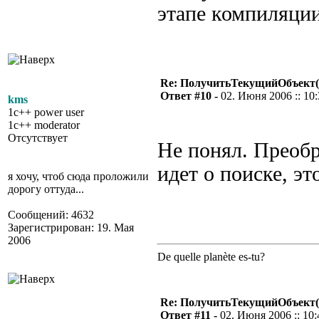
этапе компиляции
Re: ПолучитьТекущийОбъект(
Ответ #10 -
02. Июня 2006 :: 10
kms
1c++ power user
1c++ moderator
Отсутствует
Не понял. Преобр
идет о поиске, эт
я хочу, чтоб сюда проложили
дорогу оттуда...
Сообщений: 4632
Зарегистрирован: 19. Мая
2006
De quelle planète es-tu?
Re: ПолучитьТекущийОбъект(
Ответ #11 -
02. Июня 2006 :: 10: