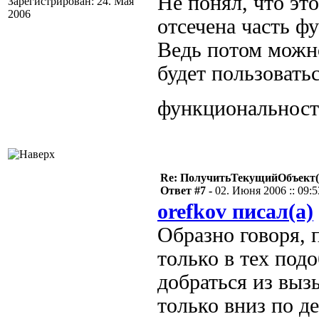
Не понял, что это
Зарегистрирован: 24. Мая
2006
отсечена часть ф
Ведь потом можн
будет пользоватьс
функциональнос
Re: ПолучитьТекущийОбъект(
Ответ #7 -
02. Июня 2006 :: 09:5
orefkov писал(а)
Образно говоря, 
только в тех под
добраться из выз
только вниз по д