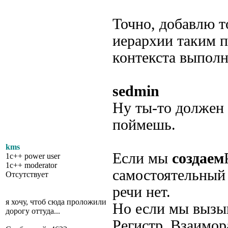
Точно, добавлю т
иерархии таким п
контекста выполн
sedmin
Ну ты-то должен 
поймешь.
kms
Если мы
создаем
1c++ power user
1c++ moderator
самостоятельный 
Отсутствует
речи нет.
я хочу, чтоб сюда проложили
Но если мы вызы
дорогу оттуда...
Регистр_Взаимо