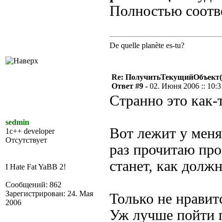
Полностью соотв
De quelle planète es-tu?
Re: ПолучитьТекущийОбъект(
Ответ #9 -
02. Июня 2006 :: 10:3
Странно это как-
sedmin
Вот лежит у меня
1c++ developer
Отсутствует
раз прочитаю пр
станет, как долж
I Hate Fat YaBB 2!
Сообщений: 862
Зарегистрирован: 24. Мая
Только не нравит
2006
Уж лучше пойти п