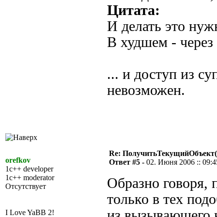
Цитата:
И делать это нуж
В худшем - через
... и доступ из с
невозможен.
Re: ПолучитьТекущийОбъект(
orefkov
Ответ #5 -
02. Июня 2006 :: 09:4
1c++ developer
1c++ moderator
Образно говоря, 
Отсутствует
только в тех под
из вызывающего к
I Love YaBB 2!