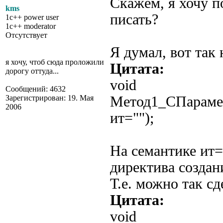
Скажем, я хочу п
kms
писать?
1c++ power user
1c++ moderator
Отсутствует
Я думал, вот так
я хочу, чтоб сюда проложили
Цитата:
дорогу оттуда...
void
Сообщений: 4632
Зарегистрирован: 19. Мая
Метод1_СПараме
2006
ит="");
На семантике ит="
директива создан
Т.е. можно так сд
Цитата:
void