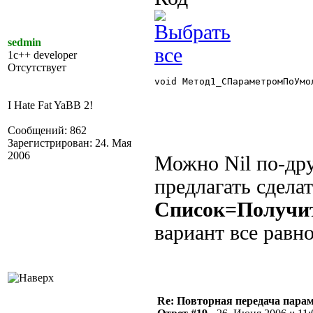
sedmin
1c++ developer
Отсутствует
void Метод1_СПараметромПоУмо
I Hate Fat YaBB 2!
Сообщений: 862
Зарегистрирован: 24. Мая
2006
Можно Nil по-дру
предлагать сдела
Список=Получит
вариант все равно
Re: Повторная передача пара