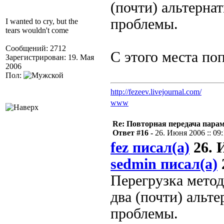
(почти) альтерна
проблемы.
I wanted to cry, but the
tears wouldn't come
Сообщений: 2712
С этого места по
Зарегистрирован: 19. Мая
2006
Пол:
http://fezeev.livejournal.com/
www
Re: Повторная передача пара
Ответ #16 -
26. Июня 2006 :: 09
fez писал(а)
26. И
sedmin писал(а)
Перегрузка метод
два (почти) альт
проблемы.