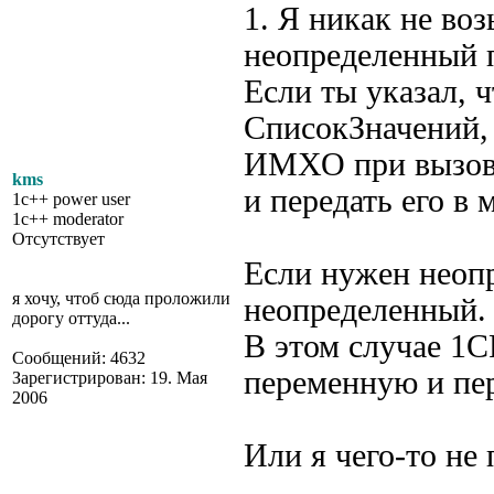
1. Я никак не воз
неопределенный 
Если ты указал, ч
СписокЗначений,
ИМХО при вызове
kms
и передать его в 
1c++ power user
1c++ moderator
Отсутствует
Если нужен неопр
я хочу, чтоб сюда проложили
неопределенный.
дорогу оттуда...
В этом случае 1С
Сообщений: 4632
переменную и пер
Зарегистрирован: 19. Мая
2006
Или я чего-то не