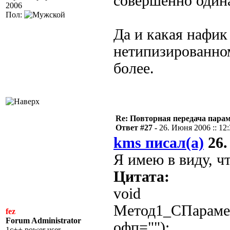
совершенно один
2006
Пол:
Да и какая нафик
нетипизированном
более.
Re: Повторная передача пара
Ответ #27 -
26. Июня 2006 :: 12
kms писал(а)
26.
Я имею в виду, ч
Цитата:
void
Метод1_СПараме
fez
Forum Administrator
офп="");
1c++ power user