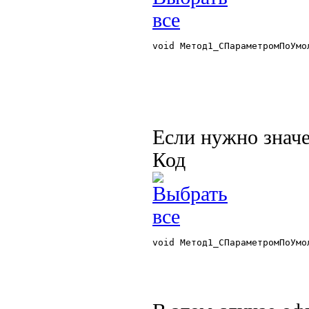
void Метод1_СПараметромПоУмо
Если нужно значе
Код
void Метод1_СПараметромПоУмо