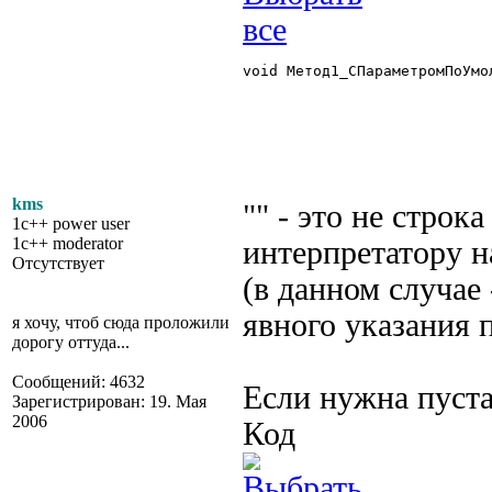
void Метод1_СПараметромПоУмо
kms
"" - это не строк
1c++ power user
1c++ moderator
интерпретатору н
Отсутствует
(в данном случае 
явного указания 
я хочу, чтоб сюда проложили
дорогу оттуда...
Сообщений: 4632
Если нужна пуста
Зарегистрирован: 19. Мая
2006
Код