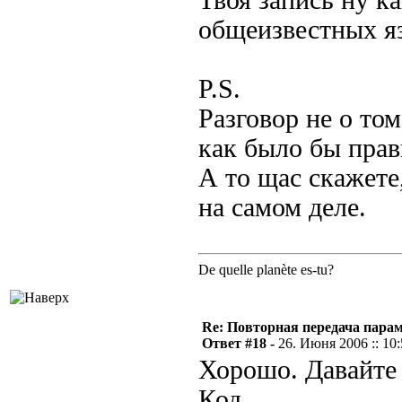
Твоя запись ну к
общеизвестных я
P.S.
Разговор не о том
как было бы прав
А то щас скажете,
на самом деле.
De quelle planète es-tu?
Re: Повторная передача пара
Ответ #18 -
26. Июня 2006 :: 10
Хорошо. Давайте 
Код