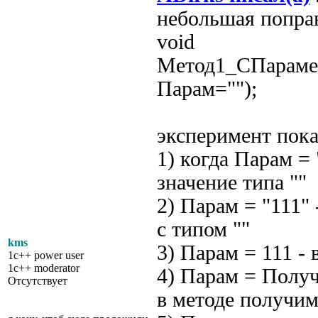
небольшая попра
void
Метод1_СПараме
Парам="");
эксперимент пока
1) когда Парам =
значение типа ""
2) Парам = "111" 
с типом ""
kms
3) Парам = 111 -
1c++ power user
1c++ moderator
4) Парам = Полу
Отсутствует
в методе получим