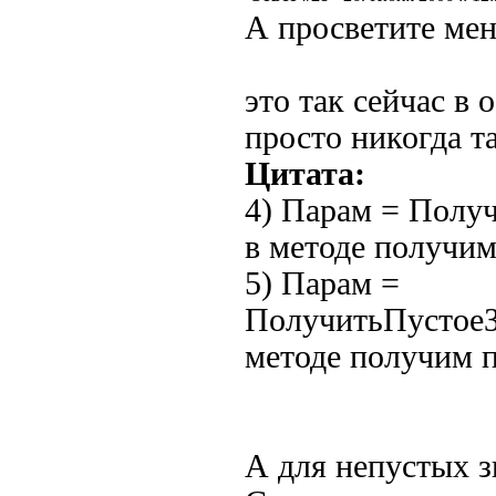
А просветите мен
это так сейчас в 
просто никогда та
Цитата:
4) Парам = Полу
в методе получим
5) Парам =
ПолучитьПустоеЗ
методе получим п
А для непустых з