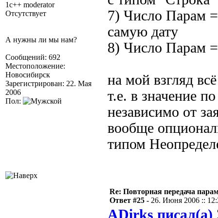
1c++ moderator
7) Число Парам = 
Отсутствует
самую дату
А нужны ли мы нам?
8) Число Парам =
Сообщений: 692
Местоположение:
Новосибирск
на мой взгляд всё
Зарегистрирован: 22. Мая
2006
т.е. в значение п
Пол:
независимо от за
вообще опциональ
типом Неопредел
Re: Повторная передача пара
Ответ #25 -
26. Июня 2006 :: 12
ADirks писал(а)