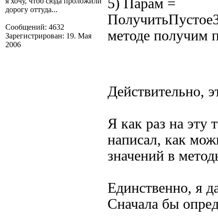
5) Парам =
я хочу, чтоб сюда проложили
дорогу оттуда...
ПолучитьПустоеЗ
Сообщений: 4632
методе получим п
Зарегистрирован: 19. Мая
2006
Действительно, 
Я как раз на эту
написал, как мож
значений в метод
Единственно, я д
Сначала бы опре