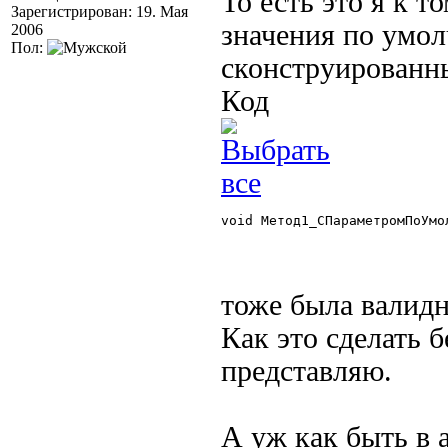
То есть это я к 
Зарегистрирован: 19. Мая
значения по умол
2006
Пол:
сконструированн
Код
void Метод1_СПараметромПоУмо
тоже была валидн
Как это сделать б
представляю.
А уж как быть в 