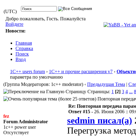
(UTC)
Добро пожаловать, Гость. Пожалуйста
Войдите
Новости:
Главная
Справка
Поиск
Вход
1С++ users forum
›
1С++ и прочие расширения v7
›
Объектн
параметра по умолчанию
(Группа Модераторов: 1c++ moderator)
‹
Предыдущая Тема
|
Сл
Страницы:
1
[2]
3
4
...
Повторная передач
Re: Повторная передача пара
Ответ #15 -
26. Июня 2006 :: 09
fez
sedmin писал(а)
Forum Administrator
1c++ power user
Перегрузка метод
Отсутствует