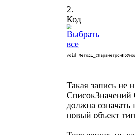
2.
Код
void Метод1_СПараметромПоУмо
Такая запись не н
СписокЗначений С
должна означать 
новый объект ти