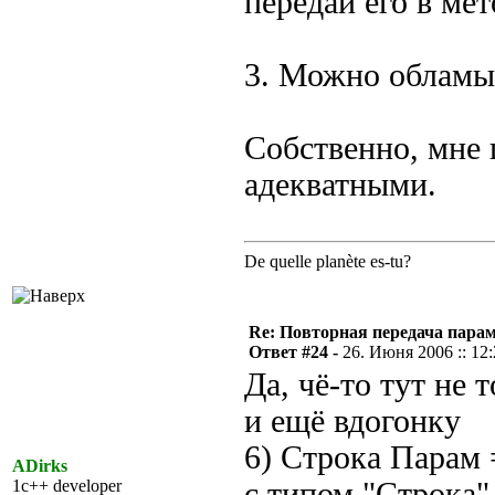
передай его в мет
3. Можно обламыв
Собственно, мне п
адекватными.
De quelle planète es-tu?
Re: Повторная передача пара
Ответ #24 -
26. Июня 2006 :: 12
Да, чё-то тут не то
и ещё вдогонку
6) Строка Парам 
ADirks
1c++ developer
с типом "Строка"