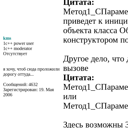
Цитата:
Метод1_СПараме
приведет к иници
объекта класса О
конструктором п
kms
1c++ power user
1c++ moderator
Отсутствует
Другое дело, что
вызове
я хочу, чтоб сюда проложили
дорогу оттуда...
Цитата:
Сообщений: 4632
Метод1_СПараме
Зарегистрирован: 19. Мая
или
2006
Метод1_СПараме
Здесь возможны 3