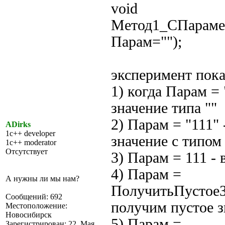
void
Метод1_СПараме
Парам="");
эксперимент пока
1) когда Парам =
значение типа ""
2) Парам = "111" 
ADirks
1c++ developer
значение с типом 
1c++ moderator
Отсутствует
3) Парам = 111 -
4) Парам =
А нужны ли мы нам?
ПолучитьПустоеЗн
Сообщений: 692
получим пустое з
Местоположение:
Новосибирск
5) Парам =
Зарегистрирован: 22. Мая