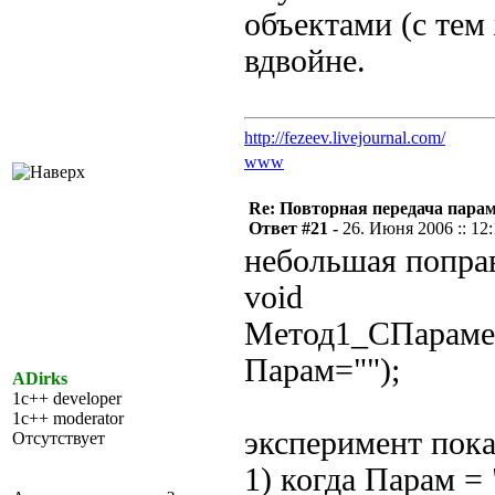
объектами (с тем
вдвойне.
http://fezeev.livejournal.com/
www
Re: Повторная передача пара
Ответ #21 -
26. Июня 2006 :: 12
небольшая попра
void
Метод1_СПараме
Парам="");
ADirks
1c++ developer
1c++ moderator
эксперимент пока
Отсутствует
1) когда Парам =