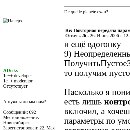
De quelle planète es-tu?
Re: Повторная передача пара
Ответ #26 -
26. Июня 2006 :: 12
и ещё вдогонку
9) Неопределенн
ПолучитьПустоеЗн
ADirks
то получим пусто
1c++ developer
1c++ moderator
Отсутствует
Насколько я пон
есть лишь
контр
А нужны ли мы нам?
включил, а хочеш
Сообщений: 692
Местоположение:
параметры по ум
Новосибирск
Зарегистрирован: 22. Мая