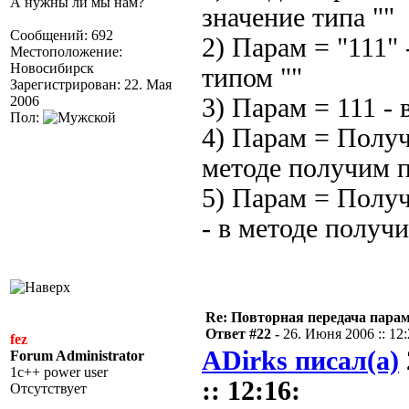
А нужны ли мы нам?
значение типа ""
Сообщений: 692
2) Парам = "111" 
Местоположение:
Новосибирск
типом ""
Зарегистрирован: 22. Мая
2006
3) Парам = 111 -
Пол:
4) Парам = Получ
методе получим п
5) Парам = Полу
- в методе получи
Re: Повторная передача пара
Ответ #22 -
26. Июня 2006 :: 12
fez
ADirks писал(а)
Forum Administrator
1c++ power user
:: 12:16:
Отсутствует