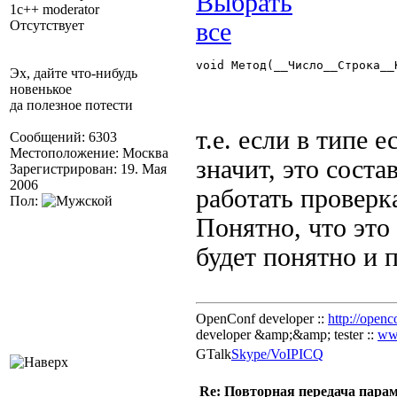
1c++ moderator
Отсутствует
void Метод(__Число__Строка__
Эх, дайте что-нибудь
новенькое
да полезное потести
т.е. если в типе 
Сообщений: 6303
Местоположение: Москва
значит, это сост
Зарегистрирован: 19. Мая
2006
работать проверк
Пол:
Понятно, что это 
будет понятно и п
OpenConf developer ::
http://openc
developer &amp;&amp; tester ::
ww
GTalk
Skype/VoIP
ICQ
Re: Повторная передача пара