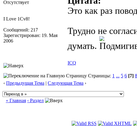
Цитата:
Отсутствует
Это как раз повод
I Love 1Cv8!
Трудно не соглас
Сообщений: 217
Зарегистрирован: 19. Мая
2006
думать.
ICQ
Страницы:
1
...
5
6
[7]
‹
Предыдущая Тема
|
Следующая Тема
›
« Главная
‹ Раздел