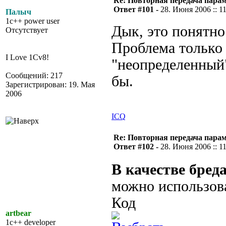
Re: Повторная передача пара
Ответ #101 -
28. Июня 2006 :: 1
Палыч
1c++ power user
Дык, это понятно.
Отсутствует
Проблема только 
I Love 1Cv8!
"неопределенный"
Сообщений: 217
бы.
Зарегистрирован: 19. Мая
2006
ICQ
Re: Повторная передача пара
Ответ #102 -
28. Июня 2006 :: 1
В качестве бред
можно использова
Код
artbear
1c++ developer