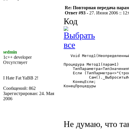
Re: Повторная передача пара
Ответ #93 -
27. Июня 2006 :: 12
Код
sedmin
   Void Метод1(Неопределенный
1c++ developer
Отсутствует
Процедура Метод1(парам1)

    ТипПараметра=ТипЗначенияС
    Если (ТипПарметра<>"Стро
	   Сам()._ВыброситьИскл("Неверный тип параметра");

I Hate Fat YaBB 2!
    КонецЕсли;

КонецПроцедуры

Сообщений: 862
Зарегистрирован: 24. Мая
2006
Не думаю, что та