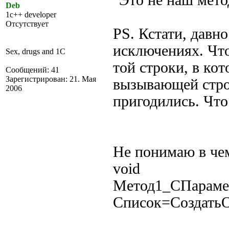
"Это не наш мето
Deb
1c++ developer
Отсутствует
PS. Кстати, давн
исключениях. Чт
Sex, drugs and 1C
той строки, в кот
Сообщений: 41
Зарегистрирован: 21. Мая
вызывающей стро
2006
пригодились. Что
Не понимаю в чем
void
Метод1_СПараме
Список=СоздатьО