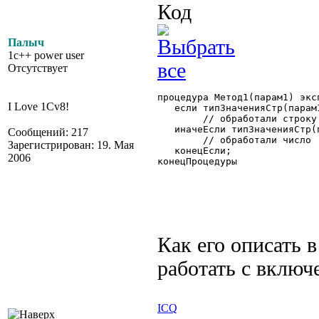
Код
Палыч
1c++ power user
Отсутствует
процедура Метод1(парам1) эксп
I Love 1Cv8!
   если типЗначенияСтр(парам
	// обработали строку

   иначеЕсли типЗначенияСтр(
Сообщений: 217
	// обработали число

Зарегистрирован: 19. Мая
   конецЕсли;

2006
конецПроцедуры 

Как его описать в
работать с вклю
ICQ