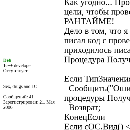
Как угодно... Пр
цели, чтобы пров
РАНТАЙМЕ!
Дело в том, что 
писал код с прове
приходилось писа
Процедура Получ
Deb
1c++ developer
Отсутствует
Если ТипЗначени
Сообщить("Ошиб
Sex, drugs and 1C
процедуры Получ
Сообщений: 41
Зарегистрирован: 21. Мая
Возврат;
2006
КонецЕсли
Если сОС.Вид() 