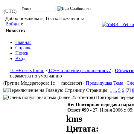
(UTC)
Добро пожаловать, Гость. Пожалуйста
Войдите
Новости:
Главная
Справка
Поиск
Вход
1С++ users forum
›
1С++ и прочие расширения v7
›
Объектн
параметра по умолчанию
(Группа Модераторов: 1c++ moderator)
‹
Предыдущая Тема
|
Сл
Страницы:
1
...
5
6
[7]
Повторная передач
Re: Повторная передача пара
Ответ #90 -
27. Июня 2006 :: 05
kms
Цитата: