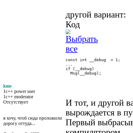
другой вариант:
Код
const int __debug  = 1;

...

if (__debug)

  Msg(__debug);

kms
1c++ power user
1c++ moderator
И тот, и другой 
Отсутствует
вырождается в пу
я хочу, чтоб сюда проложили
Первый выбрасыва
дорогу оттуда...
компилятором.