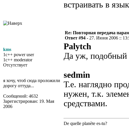
встраивать в язык
Re: Повторная передача пара
Ответ #94 -
27. Июня 2006 :: 13
Palytch
kms
Да уж, подобный 
1c++ power user
1c++ moderator
Отсутствует
sedmin
я хочу, чтоб сюда проложили
Т.е. наглядно пр
дорогу оттуда...
нужен, т.к. элем
Сообщений: 4632
Зарегистрирован: 19. Мая
средствами.
2006
De quelle planète es-tu?