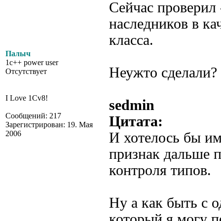
Сейчас проверил 
наследников в ка
класса.
Палыч
1c++ power user
Неужто сделали?
Отсутствует
I Love 1Cv8!
sedmin
Сообщений: 217
Цитата:
Зарегистрирован: 19. Мая
2006
И хотелось бы им
признак дальше п
контроля типов.
Ну а как быть с 
который я могу п