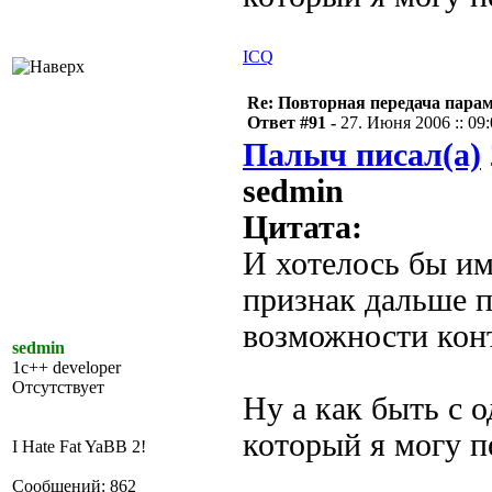
ICQ
Re: Повторная передача пара
Ответ #91 -
27. Июня 2006 :: 09
Палыч писал(а)
sedmin
Цитата:
И хотелось бы им
признак дальше п
возможности кон
sedmin
1c++ developer
Отсутствует
Ну а как быть с 
который я могу п
I Hate Fat YaBB 2!
Сообщений: 862