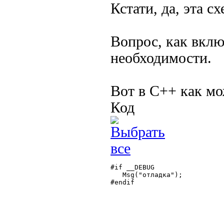
Кстати, да, эта сх
Вопрос, как вклю
необходимости.
Вот в С++ как мо
Код
#if __DEBUG

   Msg("отладка");

#endif
