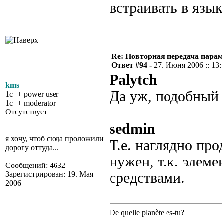
встраивать в язык
Re: Повторная передача пара
Ответ #94 -
27. Июня 2006 :: 13
Palytch
kms
Да уж, подобный 
1c++ power user
1c++ moderator
Отсутствует
sedmin
я хочу, чтоб сюда проложили
Т.е. наглядно пр
дорогу оттуда...
нужен, т.к. элем
Сообщений: 4632
Зарегистрирован: 19. Мая
средствами.
2006
De quelle planète es-tu?