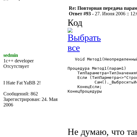
Re: Повторная передача пара
Ответ #93 -
27. Июня 2006 :: 12
Код
sedmin
   Void Метод1(Неопределенный
1c++ developer
Отсутствует
Процедура Метод1(парам1)

    ТипПараметра=ТипЗначенияС
    Если (ТипПарметра<>"Стро
	   Сам()._ВыброситьИскл("Неверный тип параметра");

I Hate Fat YaBB 2!
    КонецЕсли;

КонецПроцедуры

Сообщений: 862
Зарегистрирован: 24. Мая
2006
Не думаю, что та