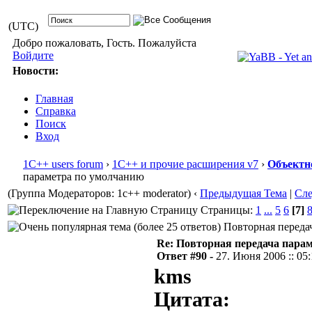
(UTC)
Добро пожаловать, Гость. Пожалуйста
Войдите
Новости:
Главная
Справка
Поиск
Вход
1С++ users forum
›
1С++ и прочие расширения v7
›
Объектн
параметра по умолчанию
(Группа Модераторов: 1c++ moderator)
‹
Предыдущая Тема
|
Сл
Страницы:
1
...
5
6
[7]
Повторная передач
Re: Повторная передача пара
Ответ #90 -
27. Июня 2006 :: 05
kms
Цитата: