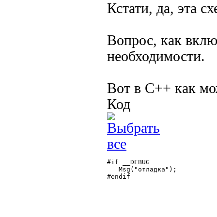
Кстати, да, эта сх
Вопрос, как вклю
необходимости.
Вот в С++ как мо
Код
#if __DEBUG

   Msg("отладка");

#endif
