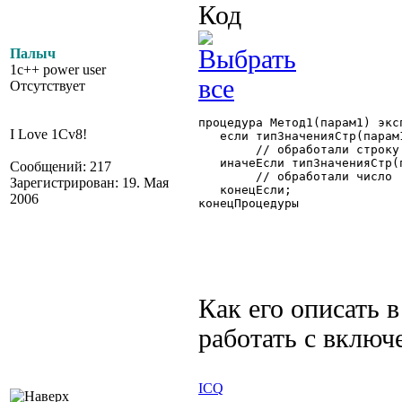
Код
Палыч
1c++ power user
Отсутствует
процедура Метод1(парам1) эксп
I Love 1Cv8!
   если типЗначенияСтр(парам
	// обработали строку

   иначеЕсли типЗначенияСтр(
Сообщений: 217
	// обработали число

Зарегистрирован: 19. Мая
   конецЕсли;

2006
конецПроцедуры 

Как его описать в
работать с вклю
ICQ