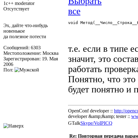
1c++ moderator
Отсутствует
void Метод(__Число__Строка__
Эх, дайте что-нибудь
новенькое
да полезное потести
т.е. если в типе 
Сообщений: 6303
Местоположение: Москва
значит, это сост
Зарегистрирован: 19. Мая
2006
работать проверк
Пол:
Понятно, что это 
будет понятно и п
OpenConf developer ::
http://openc
developer &amp;&amp; tester ::
ww
GTalk
Skype/VoIP
ICQ
Re: Повторная передача пара