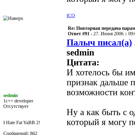
ICQ
Re: Повторная передача пара
Ответ #91 -
27. Июня 2006 :: 09
Палыч писал(а)
sedmin
Цитата:
И хотелось бы им
признак дальше п
возможности кон
sedmin
1c++ developer
Отсутствует
Ну а как быть с 
который я могу п
I Hate Fat YaBB 2!
Сообщений: 862