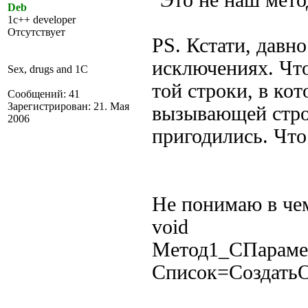
"Это не наш мето
Deb
1c++ developer
Отсутствует
PS. Кстати, давн
исключениях. Чт
Sex, drugs and 1C
той строки, в кот
Сообщений: 41
Зарегистрирован: 21. Мая
вызывающей стро
2006
пригодились. Что
Не понимаю в чем
void
Метод1_СПараме
Список=СоздатьО