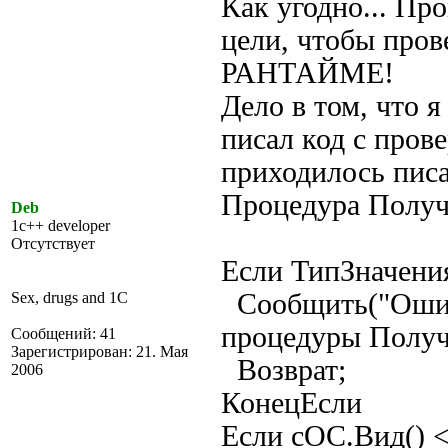
Как угодно... Пр
цели, чтобы пров
РАНТАЙМЕ!
Дело в том, что 
писал код с прове
приходилось писа
Процедура Получ
Deb
1c++ developer
Отсутствует
Если ТипЗначени
Сообщить("Ошиб
Sex, drugs and 1C
процедуры Получ
Сообщений: 41
Зарегистрирован: 21. Мая
Возврат;
2006
КонецЕсли
Если сОС.Вид() 