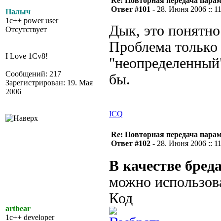
Re: Повторная передача пара
Ответ #101 -
28. Июня 2006 :: 1
Палыч
1c++ power user
Дык, это понятно.
Отсутствует
Проблема только 
I Love 1Cv8!
"неопределенный"
Сообщений: 217
бы.
Зарегистрирован: 19. Мая
2006
ICQ
Re: Повторная передача пара
Ответ #102 -
28. Июня 2006 :: 1
В качестве бред
можно использова
Код
artbear
1c++ developer