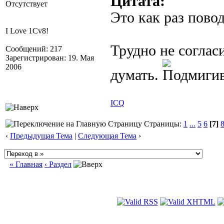
Цитата:
Отсутствует
Это как раз повод
I Love 1Cv8!
Трудно не соглас
Сообщений: 217
Зарегистрирован: 19. Мая
2006
думать.
ICQ
Страницы:
1
...
5
6
[7]
‹
Предыдущая Тема
|
Следующая Тема
›
« Главная
‹ Раздел