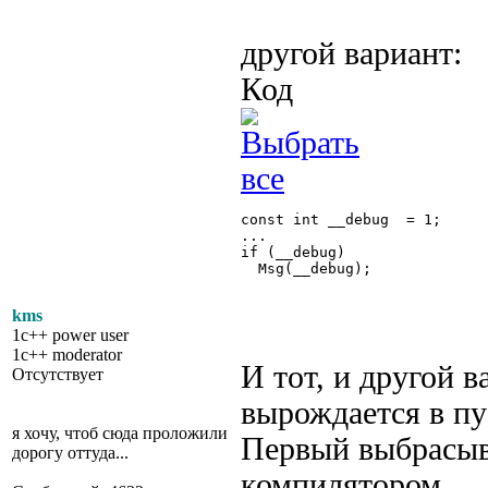
другой вариант:
Код
const int __debug  = 1;

...

if (__debug)

  Msg(__debug);

kms
1c++ power user
1c++ moderator
И тот, и другой 
Отсутствует
вырождается в пу
я хочу, чтоб сюда проложили
Первый выбрасыва
дорогу оттуда...
компилятором.