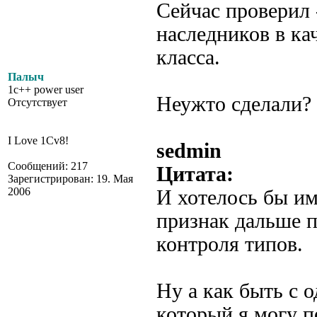
Сейчас проверил 
наследников в ка
класса.
Палыч
1c++ power user
Неужто сделали?
Отсутствует
I Love 1Cv8!
sedmin
Сообщений: 217
Цитата:
Зарегистрирован: 19. Мая
2006
И хотелось бы им
признак дальше п
контроля типов.
Ну а как быть с 
который я могу п