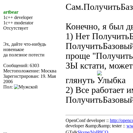
Сам.ПолучитьБа
artbear
1c++ developer
1c++ moderator
Конечно, я был д
Отсутствует
1) Нет ПолучитьБ
ПолучитьБазовый
Эх, дайте что-нибудь
новенькое
проще "Получить
да полезное потести
ЗЫ кстати, может
Сообщений: 6303
Местоположение: Москва
Зарегистрирован: 19. Мая
глянуть
2006
Пол:
2) Все работает 
ПолучитьБазовый
OpenConf developer ::
http://openc
developer &amp;&amp; tester ::
ww
GTalk
Skype/VoIP
ICQ