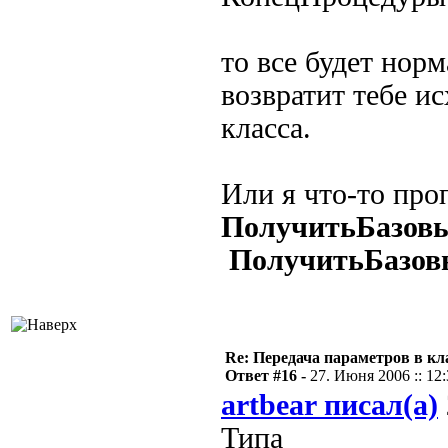
то все будет нор
возвратит тебе ис
класса.
Или я что-то про
ПолучитьБазовы
ПолучитьБазов
Re: Передача параметров в кла
Ответ #16 -
27. Июня 2006 :: 12
artbear писал(а)
Типа