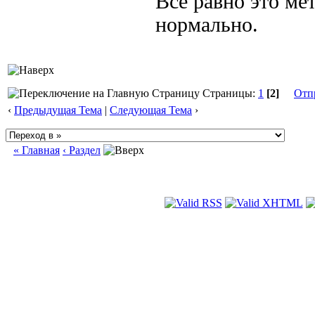
Все равно это ме
нормально.
Страницы:
1
[2]
Отп
‹
Предыдущая Тема
|
Следующая Тема
›
« Главная
‹ Раздел