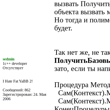
вызвать Получить
объекта вызвать м
Но тогда и поли
будет.
Так нет же, не т
ПолучитьБазовы
sedmin
1c++ developer
зато, если ты на
Отсутствует
I Hate Fat YaBB 2!
Процедура Метод
Сообщений: 862
Сам(Контекст).М
Зарегистрирован: 24. Мая
2006
Сам(Контекст).М
КонецПроцедуры