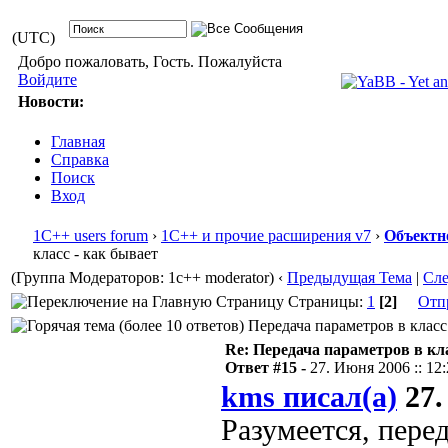
(UTC)
Добро пожаловать, Гость. Пожалуйста
Войдите
Новости:
Главная
Справка
Поиск
Вход
1С++ users forum
›
1С++ и прочие расширения v7
›
Объектн
класс - как бывает
(Группа Модераторов: 1c++ moderator)
‹
Предыдущая Тема
|
Сл
Страницы:
1
[2]
Отп
Передача параметров в класс 
Re: Передача параметров в кла
Ответ #15 -
27. Июня 2006 :: 12
kms писал(а)
27.
Разумеется, пере