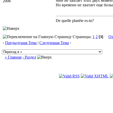
Мне не хватает этих двух момен
2006
Но времени не хватает еще боль
De quelle planète es-tu?
Страницы:
1
2
[3]
От
‹
Предыдущая Тема
|
Следующая Тема
›
« Главная
‹ Раздел