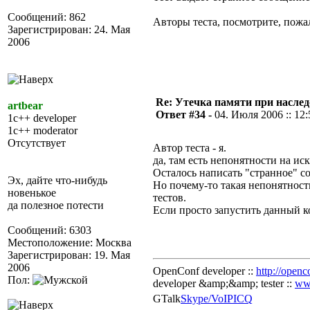
Сообщений: 862
Авторы теста, посмотрите, пожа
Зарегистрирован: 24. Мая
2006
Re: Утечка памяти при наслед
artbear
Ответ #34 -
04. Июля 2006 :: 12:
1c++ developer
1c++ moderator
Отсутствует
Автор теста - я.
да, там есть непонятности на ис
Осталось написать "странное" 
Эх, дайте что-нибудь
Но почему-то такая непонятност
новенькое
тестов.
да полезное потести
Если просто запустить данный ко
Сообщений: 6303
Местоположение: Москва
Зарегистрирован: 19. Мая
2006
OpenConf developer ::
http://openc
Пол:
developer &amp;&amp; tester ::
ww
GTalk
Skype/VoIP
ICQ