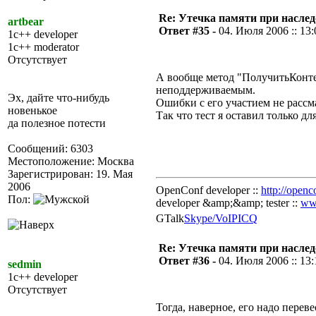
Re: Утечка памяти при наслед
artbear
Ответ #35 -
04. Июля 2006 :: 13:
1c++ developer
1c++ moderator
Отсутствует
А вообще метод "ПолучитьКонте
неподдерживаемым.
Эх, дайте что-нибудь
Ошибки с его участием не расс
новенькое
Так что тест я оставил только д
да полезное потести
Сообщений: 6303
Местоположение: Москва
Зарегистрирован: 19. Мая
2006
OpenConf developer ::
http://openc
Пол:
developer &amp;&amp; tester ::
ww
GTalk
Skype/VoIP
ICQ
Re: Утечка памяти при наслед
Ответ #36 -
04. Июля 2006 :: 13:
sedmin
1c++ developer
Отсутствует
Тогда, наверное, его надо перев