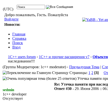
(UTC)
Добро пожаловать, Гость. Пожалуйста
Войдите
Новости:
Главная
Справка
Поиск
Вход
1С++ users forum
›
1С++ и прочие расширения v7
›
Объектн
наследовании!!!
(Группа Модераторов: 1c++ moderator)
‹
Предыдущая Тема
|
Сл
Страницы:
1
2
[3]
От
Утечка памяти при
Re: Утечка памяти при наслед
Ответ #30 -
29. Июня 2006 :: 06
sedmin
1c++ developer
Отсутствует