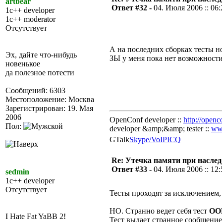
artbear
Ответ #32 -
04. Июля 2006 :: 06:
1c++ developer
1c++ moderator
Отсутствует
А на последних сборках тесты 
Эх, дайте что-нибудь
ЗЫ у меня пока нет возможност
новенькое
да полезное потести
Сообщений: 6303
Местоположение: Москва
Зарегистрирован: 19. Мая
2006
OpenConf developer ::
http://openc
Пол:
developer &amp;&amp; tester ::
ww
GTalk
Skype/VoIP
ICQ
Re: Утечка памяти при наслед
Ответ #33 -
04. Июля 2006 :: 12:
sedmin
1c++ developer
Отсутствует
Тесты проходят за исключением, 
НО. Странно ведет себя тест
ОО
I Hate Fat YaBB 2!
Тест выдает странное сообщение