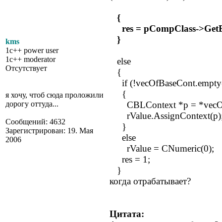
{
res = pCompClass->GetBa
}
kms
1c++ power user
1c++ moderator
else
Отсутствует
{
if (!vecOfBaseCont.empty(
{
я хочу, чтоб сюда проложили
дорогу оттуда...
CBLContext *p = *vecOfB
rValue.AssignContext(p)
Сообщений: 4632
}
Зарегистрирован: 19. Мая
else
2006
rValue = CNumeric(
res = 1;
}
когда отрабатывает?
Цитата: