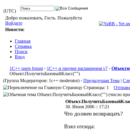
(UTC)
Добро пожаловать, Гость. Пожалуйста
Войдите
Новости:
Главная
Справка
Поиск
Вход
1С++ users forum
›
1С++ и прочие расширения v7
›
Объектн
Объект.ПолучитьБазовыйКласс("")
(Группа Модераторов: 1c++ moderator)
‹
Предыдущая Тема
|
Сл
Страницы: 1
Отправ
Объект.ПолучитьБазовыйКласс("") (число проч
Объект.ПолучитьБазовыйКлас
30. Июня 2006 :: 17:21
Что должен возвращать?
Взял отсюда: