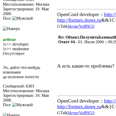
Местоположение: Москва
Зарегистрирован: 19. Мая
2006
OpenConf developer ::
http:
Пол:
http://formex.dorex.ru
&&1C++
GTalk
Skype/VoIP
ICQ
Re: Объект.ПолучитьБазовый
artbear
Ответ #4 -
01. Июля 2006 :: 06:2
1c++ developer
1c++ moderator
Отсутствует
А есть какие-то проблемы?
Эх, дайте что-нибудь
новенькое
да полезное потести
Сообщений: 6303
Местоположение: Москва
Зарегистрирован: 19. Мая
2006
OpenConf developer ::
http:
Пол:
http://formex.dorex.ru
&&1C++
GTalk
Skype/VoIP
ICQ