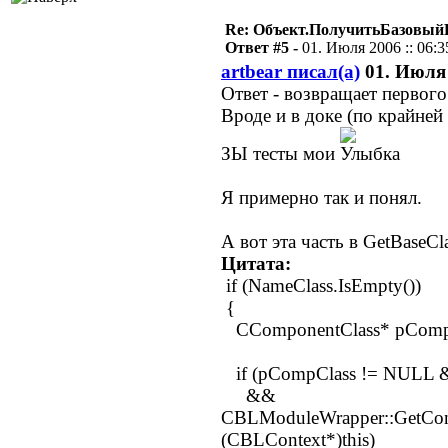
Re: Объект.ПолучитьБазовый
Ответ #5 -
01. Июля 2006 :: 06:3
artbear писал(а)
01. Июля 
Ответ - возвращает первого
Вроде и в доке (по крайней 
ЗЫ тесты мои
Я примерно так и понял.
А вот эта часть в GetBaseCla
Цитата:
if (NameClass.IsEmpty())
{
CComponentClass* pCompCl
if (pCompClass != NULL &
&&
CBLModuleWrapper::GetCon
(CBLContext*)this)