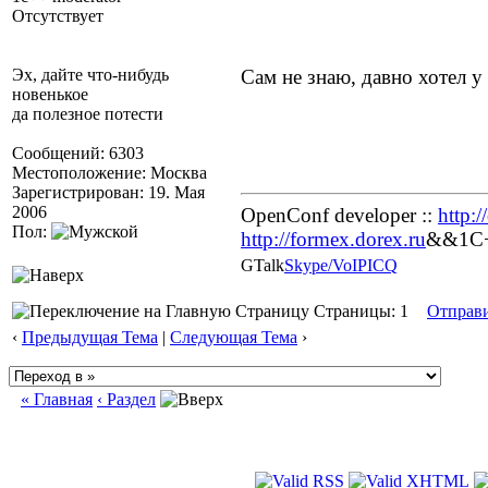
Отсутствует
Эх, дайте что-нибудь
Сам не знаю, давно хотел у
новенькое
да полезное потести
Сообщений: 6303
Местоположение: Москва
Зарегистрирован: 19. Мая
2006
OpenConf developer ::
http:
Пол:
http://formex.dorex.ru
&&1C++
GTalk
Skype/VoIP
ICQ
Страницы: 1
Отправ
‹
Предыдущая Тема
|
Следующая Тема
›
« Главная
‹ Раздел