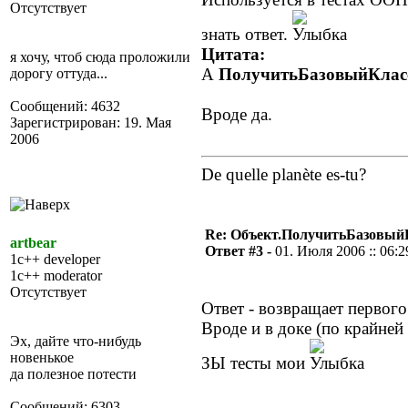
Отсутствует
знать ответ.
Цитата:
я хочу, чтоб сюда проложили
А
ПолучитьБазовыйКласс
дорогу оттуда...
Сообщений: 4632
Вроде да.
Зарегистрирован: 19. Мая
2006
De quelle planète es-tu?
Re: Объект.ПолучитьБазовый
artbear
Ответ #3 -
01. Июля 2006 :: 06:2
1c++ developer
1c++ moderator
Отсутствует
Ответ - возвращает первого
Вроде и в доке (по крайней 
Эх, дайте что-нибудь
новенькое
ЗЫ тесты мои
да полезное потести
Сообщений: 6303