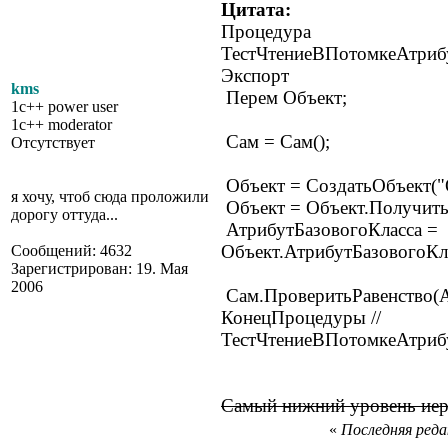
Цитата:
Процедура
ТестЧтениеВПотомкеАтрибу
Экспорт
kms
Перем Объект;
1c++ power user
1c++ moderator
Сам = Сам();
Отсутствует
Объект = СоздатьОбъект(
я хочу, чтоб сюда проложили
Объект = Объект.Получить
дорогу оттуда...
АтрибутБазовогоКласса =
Объект.АтрибутБазовогоКл
Сообщений: 4632
Зарегистрирован: 19. Мая
2006
Сам.ПроверитьРавенство(А
КонецПроцедуры //
ТестЧтениеВПотомкеАтриб
Самый нижний уровень иер
«
Последняя редак