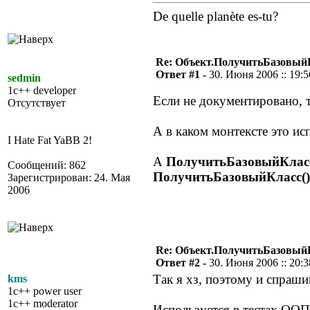
De quelle planète es-tu?
Re: Объект.ПолучитьБазовый
Ответ #1 -
30. Июня 2006 :: 19:5
sedmin
1c++ developer
Если не документировано, 
Отсутствует
А в каком монтексте это ис
I Hate Fat YaBB 2!
А
ПолучитьБазовыйКласс
Сообщений: 862
ПолучитьБазовыйКласс()
Зарегистрирован: 24. Мая
2006
Re: Объект.ПолучитьБазовый
Ответ #2 -
30. Июня 2006 :: 20:3
Так я хз, поэтому и спраши
kms
1c++ power user
1c++ moderator
Используется в тестах ООП,