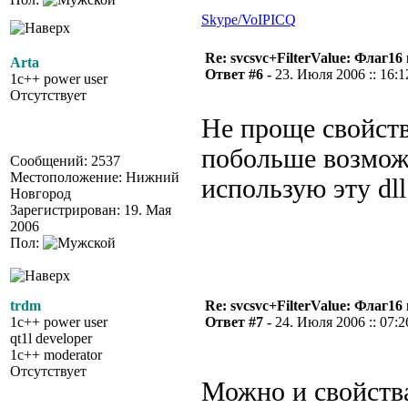
Skype/VoIP
ICQ
Re: svcsvc+FilterValue: Флаг1
Arta
Ответ #6 -
23. Июля 2006 :: 16:1
1c++ power user
Отсутствует
Не проще свойст
побольше возможн
Сообщений: 2537
Местоположение: Нижний
использую эту dll
Новгород
Зарегистрирован: 19. Мая
2006
Пол:
trdm
Re: svcsvc+FilterValue: Флаг1
1c++ power user
Ответ #7 -
24. Июля 2006 :: 07:2
qt1l developer
1c++ moderator
Отсутствует
Можно и свойства