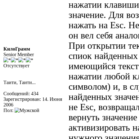
нажатии клавиши 
значение. Для во
нажать на Esc. Не
он вел себя анал
При открытии тек
КилоГрамм
спиок найденных 
Senior Member
имеющийся текст
Отсутствует
нажатии любой к
Таити, Таити...
символом) и, в сл
Сообщений: 434
найденных значен
Зарегистрирован: 14. Июня
2006
не Esc, возвраща
Пол:
вернуть значение
активизировать 
нужного значени