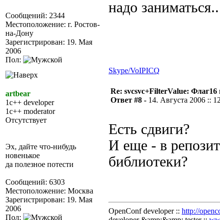
надо заниматься..
Сообщений: 2344
Местоположение: г. Ростов-
на-Дону
Зарегистрирован: 19. Мая
2006
Пол:
Skype/VoIP
ICQ
Re: svcsvc+FilterValue: Флаг1
artbear
Ответ #8 -
14. Августа 2006 :: 1
1c++ developer
1c++ moderator
Отсутствует
Есть сдвиги?
И еще - в репози
Эх, дайте что-нибудь
новенькое
библиотеки?
да полезное потести
Сообщений: 6303
Местоположение: Москва
Зарегистрирован: 19. Мая
2006
OpenConf developer ::
http://openc
Пол:
developer &amp;&amp; tester ::
ww