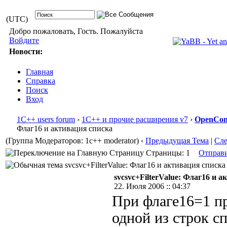
(UTC)
Добро пожаловать, Гость. Пожалуйста
Войдите
Новости:
Главная
Справка
Поиск
Вход
1С++ users forum
›
1С++ и прочие расширения v7
›
OpenConf
Флаг16 и активация списка
(Группа Модераторов: 1c++ moderator)
‹
Предыдущая Тема
|
Сл
Страницы: 1
Отправ
svcsvc+FilterValue: Флаг16 и активация списка
svcsvc+FilterValue: Флаг16 и 
22. Июля 2006 :: 04:37
При флаге16=1 пр
одной из строк с