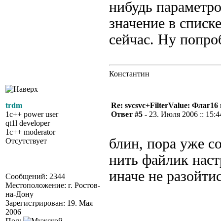
нибудь параметро
значение в списке
сейчас. Ну попро
Константин
trdm
Re: svcsvc+FilterValue: Флаг1
1c++ power user
Ответ #5 -
23. Июля 2006 :: 15:4
qt1l developer
1c++ moderator
блин, пора уже со
Отсутствует
нить файлик наст
иначе не разойтись
Сообщений: 2344
Местоположение: г. Ростов-
на-Дону
Зарегистрирован: 19. Мая
2006
Пол: