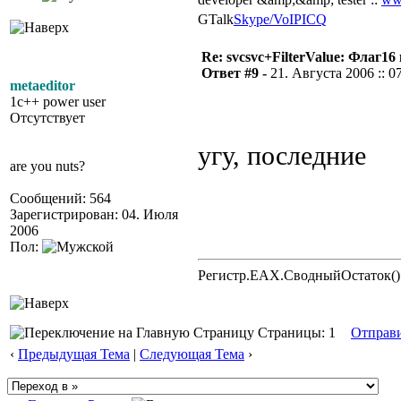
GTalk
Skype/VoIP
ICQ
Re: svcsvc+FilterValue: Флаг1
Ответ #9 -
21. Августа 2006 :: 0
metaeditor
1c++ power user
Отсутствует
угу, последние
are you nuts?
Сообщений: 564
Зарегистрирован: 04. Июля
2006
Пол:
Регистр.EAX.СводныйОстаток()
Страницы: 1
Отправ
‹
Предыдущая Тема
|
Следующая Тема
›