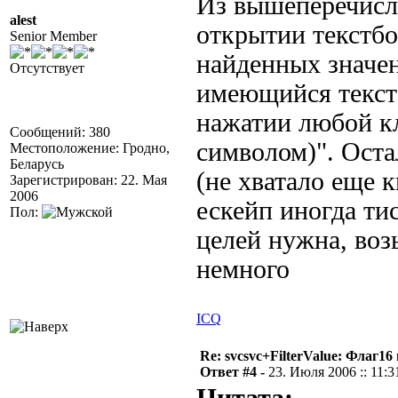
Из вышеперечисле
alest
открытии текстбо
Senior Member
найденных значен
Отсутствует
имеющийся текст
нажатии любой к
Сообщений: 380
символом)". Оста
Местоположение: Гродно,
Беларусь
(не хватало еще 
Зарегистрирован: 22. Мая
2006
ескейп иногда тис
Пол:
целей нужна, во
немного
ICQ
Re: svcsvc+FilterValue: Флаг1
Ответ #4 -
23. Июля 2006 :: 11:3