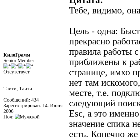
Цитата:
Тебе, видимо, он
Цель - одна: Быст
прекрасно работа
правила работы с
КилоГрамм
приближены к раб
Senior Member
странице, имхо п
Отсутствует
нет там искомого
Таити, Таити...
месте, т.е. подкл
Сообщений: 434
следующий поис
Зарегистрирован: 14. Июня
2006
Esc, а это именно 
Пол:
значение спика н
есть. Конечно же