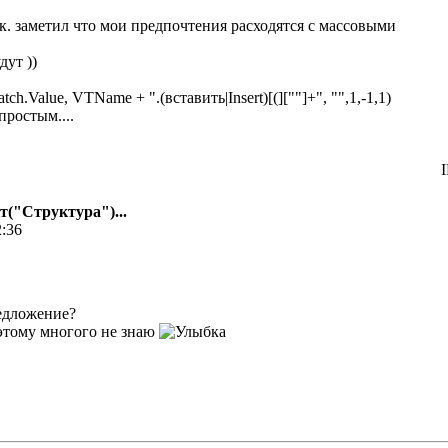
.к. заметил что мои предпочтения расходятся с массовыми
дут ))
ch.Value, VTName + ".(вставить|Insert)[(][""]+", "",1,-1,1)
простым....
I
кт("Структура")...
2:36
едложение?
оэтому многого не знаю