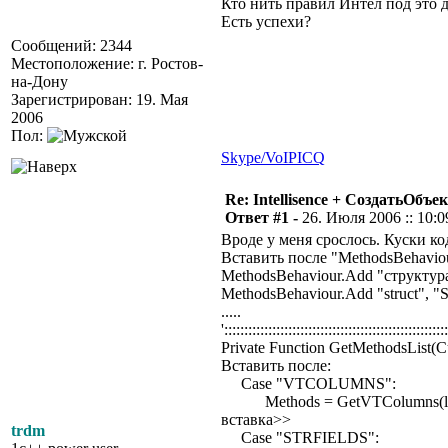
Кто нить правил Интел под это 
Есть успехи?
Сообщений: 2344
Местоположение: г. Ростов-
на-Дону
Зарегистрирован: 19. Мая
2006
Пол:
Skype/VoIP
ICQ
Re: Intellisence + СоздатьОбъе
Ответ #1 -
26. Июля 2006 :: 10:0
Вроде у меня срослось. Куски ко
Вставить после "MethodsBehavi
MethodsBehaviour.Add "структу
MethodsBehaviour.Add "struct",
.....
':::::::::::::::::::::::::::::::::::::::::::::::::::::::
Private Function GetMethodsList(C
Вставить после:
Case "VTCOLUMNS":
Methods = GetVTColumns(lCase
вставка>>
trdm
Case "STRFIELDS":