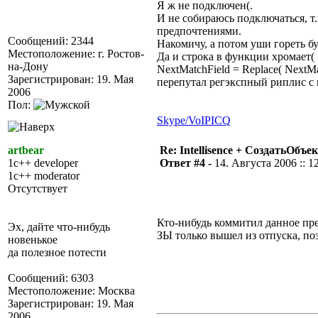
Я ж не подключен(.
И не собираюсь подключаться, т
предпочтениями.
Сообщений: 2344
Накомичу, а потом уши гореть бу
Местоположение: г. Ростов-
Да и строка в функции хромает(
на-Дону
NextMatchField = Replace( NextMat
Зарегистрирован: 19. Мая
перепутал регэкспный риплис с 
2006
Пол:
Skype/VoIP
ICQ
artbear
Re: Intellisence + СоздатьОбъе
1c++ developer
Ответ #4 -
14. Августа 2006 :: 1
1c++ moderator
Отсутствует
Кто-нибудь коммитил данное пр
Эх, дайте что-нибудь
ЗЫ только вышел из отпуска, п
новенькое
да полезное потести
Сообщений: 6303
Местоположение: Москва
Зарегистрирован: 19. Мая
2006