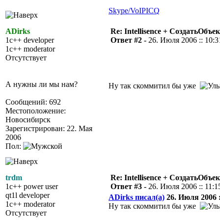
Skype/VoIP
ICQ
ADirks
Re: Intellisence + СоздатьОбъе
1c++ developer
Ответ #2 -
26. Июля 2006 :: 10:3
1c++ moderator
Отсутствует
А нужны ли мы нам?
Ну так скоммитил бы уже
Сообщений: 692
Местоположение:
Новосибирск
Зарегистрирован: 22. Мая
2006
Пол:
trdm
Re: Intellisence + СоздатьОбъе
1c++ power user
Ответ #3 -
26. Июля 2006 :: 11:1
qt1l developer
ADirks писал(а)
26. Июля 2006 :
1c++ moderator
Ну так скоммитил бы уже
Отсутствует