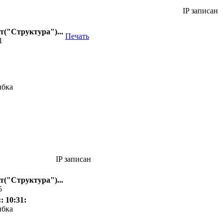
IP записан
кт("Структура")...
Печать
1
IP записан
кт("Структура")...
5
: 10:31: