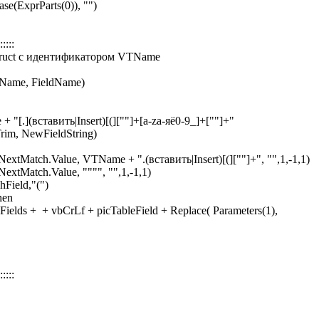
ExprParts(0)), "")
::::::
truct с идентификатором VTName
TName, FieldName)
[.](вставить|Insert)[(][""]+[a-zа-яё0-9_]+[""]+"
im, NewFieldString)
atch.Value, VTName + ".(вставить|Insert)[(][""]+", "",1,-1,1)
Match.Value, """", "",1,-1,1)
ield,"(")
hen
 + vbCrLf + picTableField + Replace( Parameters(1),
::::::