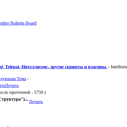
f, Telepat, Интеллисенс, другие скрипты и плагины.
› Intellise
едующая Тема
›
ить
Печать
число прочтений - 5759 )
Структура")...
Печать