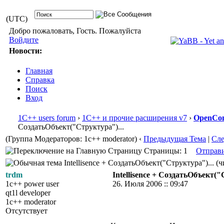
(UTC)
Добро пожаловать, Гость. Пожалуйста
Войдите
Новости:
Главная
Справка
Поиск
Вход
1С++ users forum
›
1С++ и прочие расширения v7
›
OpenCon
СоздатьОбъект("Структура")...
(Группа Модераторов: 1c++ moderator)
‹
Предыдущая Тема
|
Сл
Страницы: 1
Отправ
Intellisence + СоздатьОбъект("Структура")... (
trdm
Intellisence + СоздатьОбъект("
1c++ power user
26. Июля 2006 :: 09:47
qt1l developer
1c++ moderator
Отсутствует