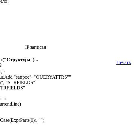
дело?
IP записан
кт("Структура")...
Печать
9
да:
our.Add "запрос", "QUERYATTRS""
ра", "STRFIELDS"
 "STRFIELDS"
::::::
urrentLine)
(ExprParts(0)), "")