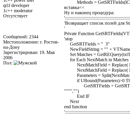
1c++ power user
Methods = GetSRTFields(lCase(
qt1l developer
вставка<<
1c++ moderator
Ну и наконец процедура:
Отсутствует
':::::::::::::::::::::::::::::::::::::::::::::::::::::::
'Возвращает список полей для S
'
Private Function GetSRTFields(V
Сообщений: 2344
'stop
Местоположение: г. Ростов-
GetSRTFields = " 3"
на-Дону
NewFieldString = "" + VTName + "
Зарегистрирован: 19. Мая
Set Matches = GetREQuery(txtTr
2006
for Each NextMatch in Matches
Пол:
NextMatchField = Replace( NextM
NextMatchField = Replace( Next
Parameters = Split(NextMatchF
if UBound(Parameters)>0 T
GetSRTFields = GetSRTFields +
"""","")
End IF
Next
end function
':::::::::::::::::::::::::::::::::::::::::::::::::::::::