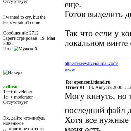
Отсутствует
еще.
Готов выделить д
I wanted to cry, but the
tears wouldn't come
Так что если у ко
Сообщений: 2712
Зарегистрирован: 19. Мая
локальном винте (
2006
Пол:
http://fezeev.livejournal.com/
www
Re: openconf.itland.ru
artbear
Ответ #1 -
14. Августа 2006 :: 1
1c++ developer
Могу кинуть, но 
1c++ moderator
Отсутствует
последний файл д
Хотя все нужные 
Эх, дайте что-нибудь
новенькое
меня есть.
да полезное потести