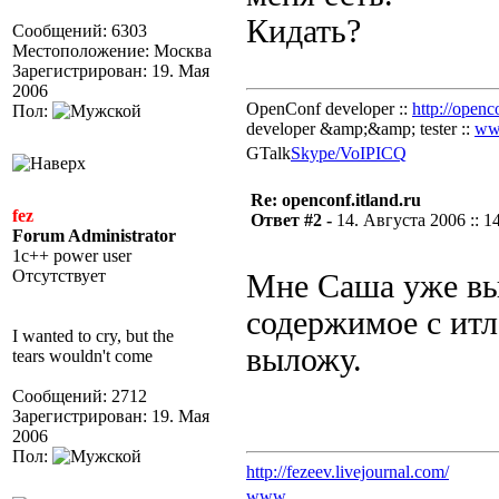
Кидать?
Сообщений: 6303
Местоположение: Москва
Зарегистрирован: 19. Мая
2006
OpenConf developer ::
http://openc
Пол:
developer &amp;&amp; tester ::
ww
GTalk
Skype/VoIP
ICQ
Re: openconf.itland.ru
fez
Ответ #2 -
14. Августа 2006 :: 1
Forum Administrator
1c++ power user
Отсутствует
Мне Саша уже в
содержимое с итл
I wanted to cry, but the
выложу.
tears wouldn't come
Сообщений: 2712
Зарегистрирован: 19. Мая
2006
Пол:
http://fezeev.livejournal.com/
www