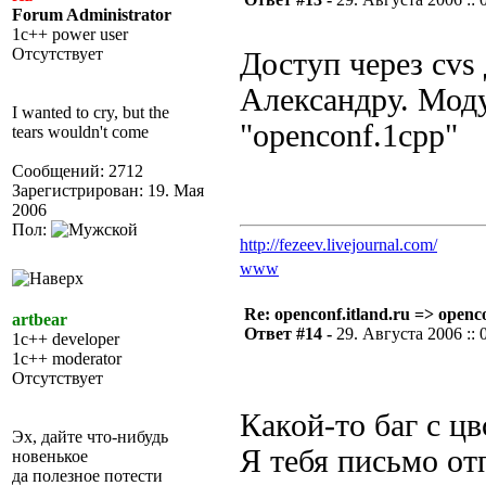
Forum Administrator
1c++ power user
Отсутствует
Доступ через cvs
Александру. Моду
I wanted to cry, but the
"openconf.1cpp"
tears wouldn't come
Сообщений: 2712
Зарегистрирован: 19. Мая
2006
Пол:
http://fezeev.livejournal.com/
www
Re: openconf.itland.ru => openc
artbear
Ответ #14 -
29. Августа 2006 :: 
1c++ developer
1c++ moderator
Отсутствует
Какой-то баг с ц
Эх, дайте что-нибудь
Я тебя письмо от
новенькое
да полезное потести