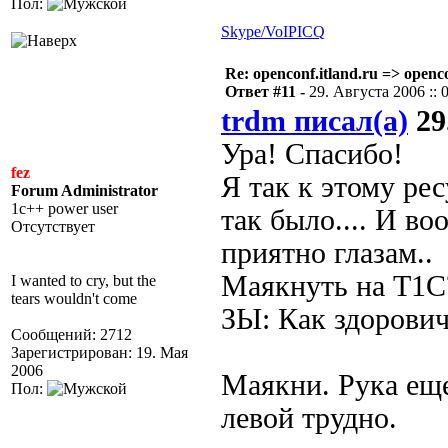
Пол:
Skype/VoIP
ICQ
Re: openconf.itland.ru => openc
Ответ #11 -
29. Августа 2006 :: 
trdm писал(а)
29
Ура! Спасибо!
fez
Я так к этому рес
Forum Administrator
1c++ power user
так было.... И в
Отсутствует
приятно глазам..
Маякнуть на Т1С
I wanted to cry, but the
tears wouldn't come
ЗЫ: Как здорович
Сообщений: 2712
Зарегистрирован: 19. Мая
2006
Маякни. Рука еще 
Пол:
левой трудно.