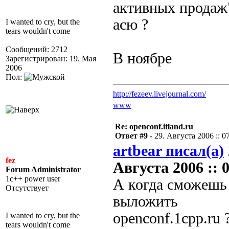
активных продаж"
асю ?
I wanted to cry, but the
tears wouldn't come
Сообщений: 2712
В ноябре
Зарегистрирован: 19. Мая
2006
Пол:
http://fezeev.livejournal.com/
www
Re: openconf.itland.ru
Ответ #9 -
29. Августа 2006 :: 0
artbear писал(а)
fez
Августа 2006 :: 0
Forum Administrator
1c++ power user
А когда сможешь
Отсутствует
выложить
openconf.1cpp.ru 
I wanted to cry, but the
tears wouldn't come