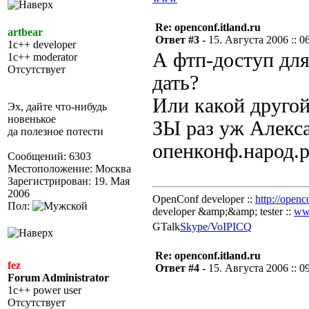
Re: openconf.itland.ru
artbear
Ответ #3 -
15. Августа 2006 :: 0
1c++ developer
А фтп-доступ дл
1c++ moderator
Отсутствует
дать?
Или какой другой
Эх, дайте что-нибудь
новенькое
ЗЫ раз уж Алекса
да полезное потести
опенконф.народ.р
Сообщений: 6303
Местоположение: Москва
Зарегистрирован: 19. Мая
2006
OpenConf developer ::
http://openc
Пол:
developer &amp;&amp; tester ::
ww
GTalk
Skype/VoIP
ICQ
Re: openconf.itland.ru
fez
Ответ #4 -
15. Августа 2006 :: 0
Forum Administrator
1c++ power user
Отсутствует