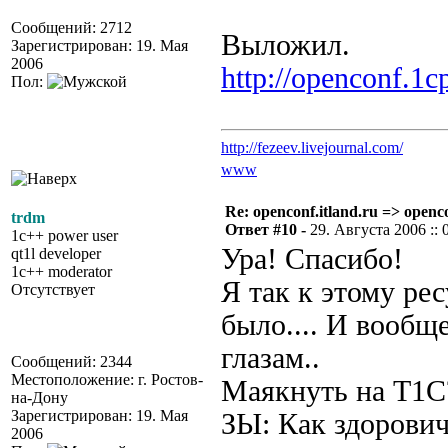
Сообщений: 2712
Выложил.
Зарегистрирован: 19. Мая
2006
http://openconf.1c
Пол:
http://fezeev.livejournal.com/
www
Re: openconf.itland.ru => openc
trdm
Ответ #10 -
29. Августа 2006 :: 
1c++ power user
Ура! Спасибо!
qt1l developer
1c++ moderator
Я так к этому рес
Отсутствует
было.... И вообщ
глазам..
Сообщений: 2344
Местоположение: г. Ростов-
Маякнуть на Т1С
на-Дону
Зарегистрирован: 19. Мая
ЗЫ: Как здорович
2006