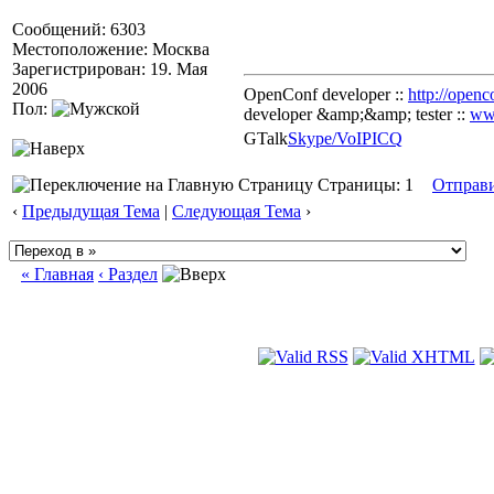
Сообщений: 6303
Местоположение: Москва
Зарегистрирован: 19. Мая
2006
OpenConf developer ::
http://openc
Пол:
developer &amp;&amp; tester ::
ww
GTalk
Skype/VoIP
ICQ
Страницы: 1
Отправ
‹
Предыдущая Тема
|
Следующая Тема
›
« Главная
‹ Раздел