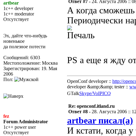
Ответ #7 -
24. Августа 2006 :: 0
artbear
А когда сможешь 
1c++ developer
1c++ moderator
Периодически на
Отсутствует
Эх, дайте что-нибудь
новенькое
да полезное потести
Сообщений: 6303
PS а еще я жду 
Местоположение: Москва
Зарегистрирован: 19. Мая
2006
Пол:
OpenConf developer ::
http://openc
developer &amp;&amp; tester ::
ww
GTalk
Skype/VoIP
ICQ
Re: openconf.itland.ru
Ответ #8 -
28. Августа 2006 :: 1
fez
artbear писал(а)
Forum Administrator
1c++ power user
И кстати, когда у
Отсутствует