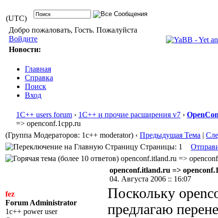
(UTC)
Добро пожаловать, Гость. Пожалуйста
Войдите
Новости:
Главная
Справка
Поиск
Вход
1С++ users forum
›
1С++ и прочие расширения v7
›
OpenConf
=> openconf.1cpp.ru
(Группа Модераторов: 1c++ moderator)
‹
Предыдущая Тема
|
Сл
Страницы: 1
Отправ
openconf.itland.ru => opencon
openconf.itland.ru => openconf.
04. Августа 2006 :: 16:07
Поскольку opencon
fez
Forum Administrator
предлагаю перене
1c++ power user