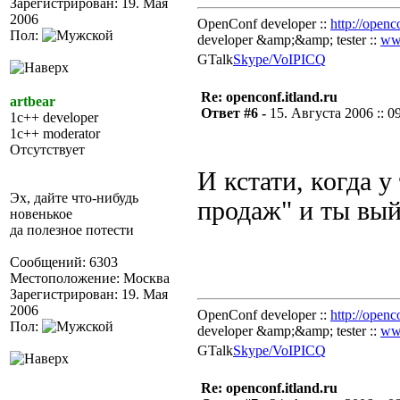
Зарегистрирован: 19. Мая
2006
OpenConf developer ::
http://openc
Пол:
developer &amp;&amp; tester ::
ww
GTalk
Skype/VoIP
ICQ
Re: openconf.itland.ru
artbear
Ответ #6 -
15. Августа 2006 :: 0
1c++ developer
1c++ moderator
Отсутствует
И кстати, когда у
Эх, дайте что-нибудь
продаж" и ты вый
новенькое
да полезное потести
Сообщений: 6303
Местоположение: Москва
Зарегистрирован: 19. Мая
2006
OpenConf developer ::
http://openc
Пол:
developer &amp;&amp; tester ::
ww
GTalk
Skype/VoIP
ICQ
Re: openconf.itland.ru