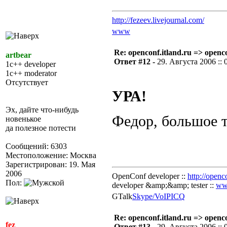
http://fezeev.livejournal.com/
www
Re: openconf.itland.ru => openc
artbear
Ответ #12 -
29. Августа 2006 :: 
1c++ developer
1c++ moderator
Отсутствует
УРА!
Эх, дайте что-нибудь
Федор, большое т
новенькое
да полезное потести
Сообщений: 6303
Местоположение: Москва
Зарегистрирован: 19. Мая
2006
OpenConf developer ::
http://openc
Пол:
developer &amp;&amp; tester ::
ww
GTalk
Skype/VoIP
ICQ
Re: openconf.itland.ru => openc
fez
Ответ #13 -
29. Августа 2006 :: 